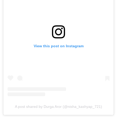
View this post on Instagram
A post shared by Durga Aror (@nisha_kashyap_721)