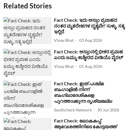
Related Stories
Fact Check: ಇದು ಅಸ್ಸಾಂ ಪ್ರವಾಹದ
ನಂತರ ಮೃತದೇಹಗಳ ದೃಶ್ಯವೇ? ಸುಳ್ಳು, ಸತ್ಯ
ಇಲ್ಲಿದೆ
Vinay Bhat
03 Aug 2026
Fact Check: ಅಸ್ಸಾಂನಲ್ಲಿ ಭೀಕರ ಪ್ರವಾಹ
ಎಂದು ಜಮ್ಮು-ಕಾಶ್ಮೀರದ ವೀಡಿಯೊ ವೈರಲ್
Vinay Bhat
01 Aug 2026
Fact Check: ഇത് പശ്ചിമ
ബംഗാളില്‍ നിന്ന്
ബംഗ്ലാദേശികളെ
പുറത്താക്കുന്ന ദൃശ്യമല്ല
Southcheck Network
30 Jun 2026
Fact Check: ലോകകപ്പ്
ആവേശത്തിനിടെ കോട്ടയത്ത്