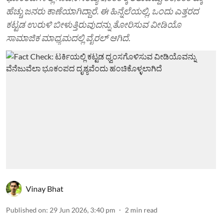
ಹೆಚ್ಚು ಜನರು ಕಾಣೆಯಾಗಿದ್ದಾರೆ. ಈ ಹಿನ್ನೆಲೆಯಲ್ಲಿ, ಒಂದು ಎತ್ತರದ
ಕಟ್ಟಡ ಉರುಳಿ ಬೀಳುತ್ತಿರುವುದನ್ನು ತೋರಿಸುವ ವೀಡಿಯೊ
ಸಾಮಾಜಿಕ ಮಾಧ್ಯಮದಲ್ಲಿ ವೈರಲ್ ಆಗಿದೆ.
Vinay Bhat
Published on
:
29 Jun 2026, 3:40 pm
2
min read