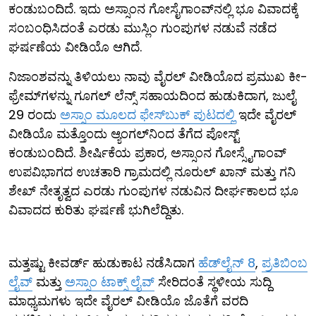
ಕಂಡುಬಂದಿದೆ. ಇದು ಅಸ್ಸಾಂನ ಗೋಸೈಗಾಂವ್‌ನಲ್ಲಿ ಭೂ ವಿವಾದಕ್ಕೆ
ಸಂಬಂಧಿಸಿದಂತೆ ಎರಡು ಮುಸ್ಲಿಂ ಗುಂಪುಗಳ ನಡುವೆ ನಡೆದ
ಘರ್ಷಣೆಯ ವೀಡಿಯೊ ಆಗಿದೆ.
ನಿಜಾಂಶವನ್ನು ತಿಳಿಯಲು ನಾವು ವೈರಲ್ ವೀಡಿಯೊದ ಪ್ರಮುಖ ಕೀ-
ಫ್ರೇಮ್​ಗಳನ್ನು ಗೂಗಲ್ ಲೆನ್ಸ್ ಸಹಾಯದಿಂದ ಹುಡುಕಿದಾಗ, ಜುಲೈ
29 ರಂದು
ಅಸ್ಸಾಂ ಮೂಲದ ಫೇಸ್‌ಬುಕ್ ಪುಟದಲ್ಲಿ
ಇದೇ ವೈರಲ್
ವೀಡಿಯೊ ಮತ್ತೊಂದು ಆ್ಯಂಗಲ್​ನಿಂದ ತೆಗೆದ ಪೋಸ್ಟ್
ಕಂಡುಬಂದಿದೆ. ಶೀರ್ಷಿಕೆಯ ಪ್ರಕಾರ, ಅಸ್ಸಾಂನ ಗೋಸ್ಸೈಗಾಂವ್
ಉಪವಿಭಾಗದ ಉಚತಾರಿ ಗ್ರಾಮದಲ್ಲಿ ನೂರುಲ್ ಖಾನ್ ಮತ್ತು ಗನಿ
ಶೇಖ್ ನೇತೃತ್ವದ ಎರಡು ಗುಂಪುಗಳ ನಡುವಿನ ದೀರ್ಘಕಾಲದ ಭೂ
ವಿವಾದದ ಕುರಿತು ಘರ್ಷಣೆ ಭುಗಿಲೆದ್ದಿತು.
ಮತ್ತಷ್ಟು ಕೀವರ್ಡ್ ಹುಡುಕಾಟ ನಡೆಸಿದಾಗ
ಹೆಡ್‌ಲೈನ್ 8
,
ಪ್ರತಿಬಿಂಬ
ಲೈವ್
ಮತ್ತು
ಅಸ್ಸಾಂ ಟಾಕ್ಸ್ ಲೈವ್
ಸೇರಿದಂತೆ ಸ್ಥಳೀಯ ಸುದ್ದಿ
ಮಾಧ್ಯಮಗಳು ಇದೇ ವೈರಲ್ ವೀಡಿಯೊ ಜೊತೆಗೆ ವರದಿ