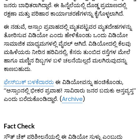
ಜನರು ಬಾಧಿತರಾಗಿದ್ದಾರೆ. ಈ ಹಿನ್ನೆಲೆಯಲ್ಲಿ ದೊಡ್ಡ ಪ್ರಮಾಣದಲ್ಲಿ
ರಕ್ಷಣಾ ಮತ್ತು ಪರಿಹಾರ ಕಾರ್ಯಾಚರಣೆಗಳನ್ನು ಕೈಗೊಳ್ಳಲಾಗಿದೆ.
ಈ ನಡುವೆ, ಅಸ್ಸಾಂ ಪ್ರವಾಹದಲ್ಲಿ ಮೃತಪಟ್ಟವರ ಮೃತದೇಹಗಳನ್ನು
ತೋರಿಸುವ ವಿಡಿಯೋ ಎಂದು ಹೇಳಿಕೊಂಡು ಒಂದು ವಿಡಿಯೋ
ಸಾಮಾಜಿಕ ಮಾಧ್ಯಮಗಳಲ್ಲಿ ವೈರಲ್ ಆಗಿದೆ. ವಿಡಿಯೋದಲ್ಲಿ ಕೆಲವು
ಮಹಿಳೆಯರು ನೀರಿನ ಹರಿವಿನಲ್ಲಿ, ಕೆಸರು ತುಂಬಿದ ರಸ್ತೆಗಳ ಮೇಲೆ
ಹಾಗೂ ಮಣ್ಣಿನ ದಿಬ್ಬಗಳ ಬಳಿ ಚಲನೆಯಿಲ್ಲದೆ ಮಲಗಿರುವುದನ್ನು
ಕಾಣಬಹುದು.
ಫೇಸ್‌ಬುಕ್ ಬಳಕೆದಾರರು
ಈ ವಿಡಿಯೋವನ್ನು ಹಂಚಿಕೊಂಡು,
‘‘ಅಸ್ಸಾಂನಲ್ಲಿ ಭೀಕರ ಪ್ರವಾಹ! ಸಾವಿರಾರು ಜನರ ಬದುಕು ಅಸ್ತವ್ಯಸ್ತ’’
ಎಂದು ಬರೆದುಕೊಂಡಿದ್ದಾರೆ. (
Archive
)
Fact Check
ಸೌತ್ ಚೆಕ್ ಪರಿಶೀಲನೆಯಲ್ಲಿ ಈ ವಿಡಿಯೋ ಸುಳ್ಳು ಎಂಬುದು