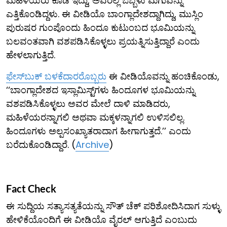
ಮಹಿಳೆಯರು ಕೂಡ ಇದ್ದು, ಅವರಲ್ಲಿ ಒಬ್ಬಳು ಮಗುವನ್ನು
ಎತ್ತಿಕೊಂಡಿದ್ದಳು. ಈ ವೀಡಿಯೊ ಬಾಂಗ್ಲಾದೇಶದ್ದಾಗಿದ್ದು, ಮುಸ್ಲಿಂ
ಪುರುಷರ ಗುಂಪೊಂದು ಹಿಂದೂ ಕುಟುಂಬದ ಭೂಮಿಯನ್ನು
ಬಲವಂತವಾಗಿ ವಶಪಡಿಸಿಕೊಳ್ಳಲು ಪ್ರಯತ್ನಿಸುತ್ತಿದ್ದಾರೆ ಎಂದು
ಹೇಳಲಾಗುತ್ತಿದೆ.
ಫೇಸ್​ಬುಕ್ ಬಳಕೆದಾರರೊಬ್ಬರು
ಈ ವೀಡಿಯೊವನ್ನು ಹಂಚಿಕೊಂಡು,
‘‘ಬಾಂಗ್ಲಾದೇಶದ ಇಸ್ಲಾಮಿಸ್ಟ್‌ಗಳು ಹಿಂದೂಗಳ ಭೂಮಿಯನ್ನು
ವಶಪಡಿಸಿಕೊಳ್ಳಲು ಅವರ ಮೇಲೆ ದಾಳಿ ಮಾಡಿದರು,
ಮಹಿಳೆಯರನ್ನಾಗಲಿ ಅಥವಾ ಮಕ್ಕಳನ್ನಾಗಲಿ ಉಳಿಸಲಿಲ್ಲ.
ಹಿಂದೂಗಳು ಅಲ್ಪಸಂಖ್ಯಾತರಾದಾಗ ಹೀಗಾಗುತ್ತದೆ.’’ ಎಂದು
ಬರೆದುಕೊಂಡಿದ್ದಾರೆ. (
Archive
)
Fact Check
ಈ ಸುದ್ದಿಯ ಸತ್ಯಾಸತ್ಯತೆಯನ್ನು ಸೌತ್ ಚೆಕ್ ಪರಿಶೋದಿಸಿದಾಗ ಸುಳ್ಳು
ಹೇಳಿಕೆಯೊಂದಿಗೆ ಈ ವೀಡಿಯೊ ವೈರಲ್ ಆಗುತ್ತಿದೆ ಎಂಬುದು