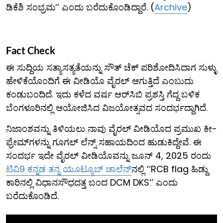
ಡಿಕೆಶಿ ಸಂಭ್ರಮ’’ ಎಂದು ಬರೆದುಕೊಂಡಿದ್ದಾರೆ. (
Archive
)
Fact Check
ಈ ಸುದ್ದಿಯ ಸತ್ಯಾಸತ್ಯತೆಯನ್ನು ಸೌತ್ ಚೆಕ್ ಪರಿಶೋದಿಸಿದಾಗ ಸುಳ್ಳು
ಹೇಳಿಕೆಯೊಂದಿಗೆ ಈ ವೀಡಿಯೊ ವೈರಲ್ ಆಗುತ್ತಿದೆ ಎಂಬುದು
ಕಂಡುಬಂದಿದೆ. ಇದು ಕಳೆದ ವರ್ಷ ಆರ್​ಸಿಬಿ ಪ್ರಶಸ್ತಿ ಗೆದ್ದ ಬಳಿಕ
ಬೆಂಗಳೂರಿನಲ್ಲಿ ಆಯೋಜಿಸಿದ ವಿಜಯೋತ್ಸವದ ಸಂದರ್ಭದ್ದಾಗಿದೆ.
ನಿಜಾಂಶವನ್ನು ತಿಳಿಯಲು ನಾವು ವೈರಲ್ ವೀಡಿಯೊದ ಪ್ರಮುಖ ಕೀ-
ಫ್ರೇಮ್​ಗಳನ್ನು ಗೂಗಲ್ ಲೆನ್ಸ್ ಸಹಾಯದಿಂದ ಹುಡುಕಿದ್ದೇವೆ. ಈ
ಸಂದರ್ಭ ಇದೇ ವೈರಲ್ ವೀಡಿಯೊವನ್ನು ಜೂನ್ 4, 2025 ರಂದು
ಟಿವಿ9 ಕನ್ನಡ ತನ್ನ ಯೂಟ್ಯೂಬ್ ಚಾಲೆನ್
​ನಲ್ಲಿ ‘‘RCB flag ಹಿಡ್ದು
ಕಾರಿನಲ್ಲಿ ವಿಧಾನಸೌಧದತ್ತ ಬಂದ DCM DKS’’ ಎಂದು
ಬರೆದುಕೊಂಡಿದೆ.