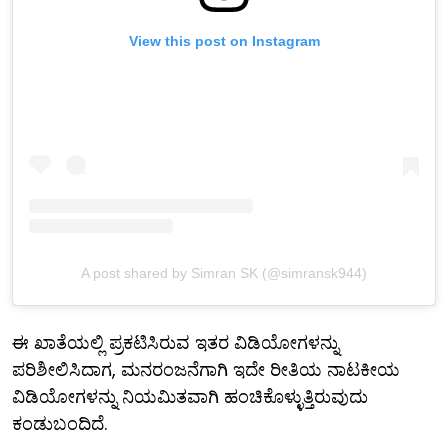
View this post on Instagram
A post shared by Simran SK (@simransk944)
ಈ ಖಾತೆಯಲ್ಲಿ ಪ್ರಕಟಿಸಿರುವ ಇತರ ವಿಡಿಯೋಗಳನ್ನು
ಪರಿಶೀಲಿಸಿದಾಗ, ಮನರಂಜನೆಗಾಗಿ ಇದೇ ರೀತಿಯ ನಾಟಕೀಯ
ವಿಡಿಯೋಗಳನ್ನು ನಿಯಮಿತವಾಗಿ ಹಂಚಿಕೊಳ್ಳುತ್ತಿರುವುದು
ಕಂಡುಬಂದಿದೆ.