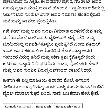
ಪ್ರಕಟಿಸಿರುವುದು ಸಿಕ್ಕಿತು. ಈ ವರದಿಗಳ ಪ್ರಕಾರ, ಗನಿ ಶೇಖ್ ಅವರ
ಗುಂಪು ಪ್ರಧಾನ ಮಂತ್ರಿ ಆವಾಸ್ ಯೋಜನೆ - ಗ್ರಾಮೀಣ ಅಡಿಯಲ್ಲಿ
ನಿರ್ಮಿಸಲಾದ ನೂರುಲ್ ಖಾನ್ ಅವರ ನಿರ್ಮಾಣ ಹಂತದಲ್ಲಿರುವ
ಮನೆಯನ್ನು ಕೆಡವಲು ಪ್ರಯತ್ನಿಸಿತು.
ಗಣಿ ಶೇಖ್ ಮತ್ತು ಅವರ ಗುಂಪು ನಿರ್ಮಾಣ ಹಂತದಲ್ಲಿರುವ ತಮ್ಮ
ಮನೆಯ ಮೇಲೆ ದಾಳಿ ಮಾಡಿ, ದೈಹಿಕವಾಗಿ ಹಲ್ಲೆ ನಡೆಸಿ, ತಮ್ಮ
ಭೂಮಿಯನ್ನು ವಶಪಡಿಸಿಕೊಳ್ಳಲು ಪ್ರಯತ್ನಿಸಿದೆ ಎಂದು ನೂರುಲ್
ಖಾನ್ ಅವರ ಕುಟುಂಬ ಆರೋಪಿಸಿದೆ. ಶೇಖ್ ಮತ್ತು ಅವರ
ಸಹಚರರ ವಿರುದ್ಧ ತನಿಖೆ ಮತ್ತು ಕಠಿಣ ಕ್ರಮ ಕೈಗೊಳ್ಳಬೇಕೆಂದು
ಕುಟುಂಬ ಒತ್ತಾಯಿಸಿದೆ. ಘಟನೆಯ ನಂತರ, ಪೊಲೀಸರು ಶೇಖ್
ಮತ್ತು ಅವರ ಗುಂಪಿನ ವಿರುದ್ಧ ಎಫ್‌ಐಆರ್ ದಾಖಲಿಸಿದ್ದಾರೆ.
ಹೀಗಾಗಿ ಈ ಎಲ್ಲ ಮಾಹಿತಿಯ ಆಧಾರದ ಮೇಲೆ, ಅಸ್ಸಾಂನ
ವೀಡಿಯೊ ಬಾಂಗ್ಲಾದೇಶದ್ದು ಎಂದು ಸುಳ್ಳು ಕೋಮುಕೋನದೊಂದಿಗೆ
ವೈರಲ್ ಮಾಡಲಾಗುತ್ತಿದೆ ಎಂದು ನಾವು ಖಚಿತವಾಗಿ ಹೇಳುತ್ತೇವೆ.
Kannada Fact Check
Bangladesh
Bangladesh Hindus