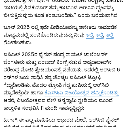
ದಾರಿಯಲ್ಲಿ ಶಿವಕುಮಾರ್ ತಮ್ಮ ಕಾರಿನಿಂದ ಆರ್‌ಸಿಬಿ ಧ್ವಜವನ್ನು
ಬೀಸುತ್ತಿರುವುದು ಕೂಡ ಕಂಡುಬಂದಿತು.’’ ಎಂದು ಬರೆಯಲಾಗಿದೆ.
ಜೂನ್ 2025 ರಲ್ಲಿ ಇದೇ ವೀಡಿಯೊವನ್ನು ಅನೇಕರು ಸಾಮಾಜಿಕ
ಮಾಧ್ಯಮದಲ್ಲಿ ಹಂಚಿಕೊಂಡಿರುವುದನ್ನು ನೀವು
ಇಲ್ಲಿ
,
ಇಲ್ಲಿ
,
ಇಲ್ಲಿ
ನೋಡಬಹುದು.
ಐಪಿಎಲ್ 2025ರ ಫೈನಲ್ ಪಂದ್ಯ ರಾಯಲ್ ಚಾಲೆಂಜರ್ಸ್
ಬೆಂಗಳೂರು ಮತ್ತು ಪಂಜಾಬ್ ಕಿಂಗ್ಸ್ ನಡುವೆ ಅಹ್ಮದಾಬಾದ್​ನ
ನರೇಂದ್ರ ಮೋದಿ ಸ್ಟೇಡಿಯಂನಲ್ಲಿ ನಡೆಯಿತು. ಇದರಲ್ಲಿ ಆರ್​ಸಿಬಿ 6
ರನ್​ಗಳ ಜಯ ಸಾಧಿಸಿ ತನ್ನ ಚೊಚ್ಚಲ ಐಪಿಎಲ್ ಟ್ರೋಫಿ
ಗೆದ್ದುಕೊಂಡಿತು. ಮೊದಲ ಟ್ರೋಫಿ ಗೆದ್ದ ಖುಷಿಯಲ್ಲಿ ಆರ್​ಸಿಬಿ
ಮ್ಯಾನೇಜ್ಮೆಂಟ್ ಹಾಗೂ
ಕೆಎಸ್‌ಸಿಎ ವಿಜಯೋತ್ಸವ ಹಮ್ಮಿಕೊಂಡಿತ್ತು
.
ಆದರೆ, ವಿಜಯೋತ್ಸವದ ವೇಳೆ ಚಿನ್ನಸ್ವಾಮಿ ಸ್ಟೇಡಿಯಂ ಮುಂದೆ
ಕಾಲ್ತುಳಿತ ಸಂಭವಿಸಿ 11 ಮಂದಿ ಸಾವನ್ನಪ್ಪಿದ್ದರು.
ಹೀಗಾಗಿ ಈ ಎಲ್ಲ ಮಾಹಿತಿಯ ಆಧಾರದ ಮೇಲೆ, ಆರ್​ಸಿಬಿ ಫೈನಲ್​