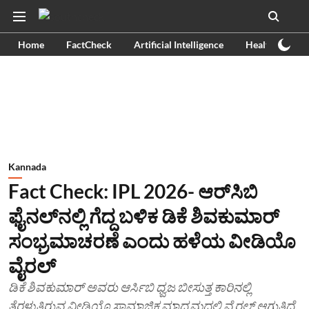
Home
FactCheck
Artificial Intelligence
Health
Ex
Kannada
Fact Check: IPL 2026- ಆರ್​ಸಿಬಿ
ಫೈನಲ್​ನಲ್ಲಿ ಗೆದ್ದ ಬಳಿಕ ಡಿಕೆ ಶಿವಕುಮಾರ್
ಸಂಭ್ರಮಾಚರಣೆ ಎಂದು ಹಳೆಯ ವೀಡಿಯೊ
ವೈರಲ್
ಡಿಕೆ ಶಿವಕುಮಾರ್ ಅವರು ಆರ್ಸಿಬಿ ಧ್ವಜ ಬೀಸುತ್ತ ಕಾರಿನಲ್ಲಿ
ತೆರಳುತ್ತಿರುವ ವೀಡಿಯೊ ಸಾಮಾಜಿಕ ಮಾಧ್ಯಮದಲ್ಲಿ ವೈರಲ್ ಆಗುತ್ತಿದೆ.