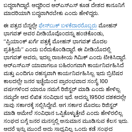
ಬದ್ಧರಾಗಿದ್ದಾರೆ. ಆದ್ದರಿಂದ ಆರ್‌ಎಸ್‌ಎಸ್ ಕೂಡ ದೇಶದ ಕಾನೂನಿಗೆ
ಮಾದರಿಯಾಗಿ ಬದ್ಧವಾಗಿರಬೇಕು ಎಂದು ಹೇಳಿದ್ದರು.
ಈ ಪತ್ರದ ಬೆನ್ನಲ್ಲೇ
ಫೇಸ್​ಬುಕ್ ಬಳಕೆದಾರರೊಬ್ಬರು
ಮೋಹನ್
ಭಾಗವತ್ ಅವರ ವೀಡಿಯೊವೊಂದನ್ನು ಹಂಚಿಕೊಂಡು,
‘‘ಪ್ರಿಯಾಂಕ್ ಖರ್ಗೆ ಪತ್ರಕ್ಕೆ ಮೋಹನ್ ಭಾಗವತ್ ಮೊದಲ
ಪ್ರತಿಕ್ರಿಯೆ’’ ಎಂದು ಬರೆದುಕೊಂಡಿದ್ದಾರೆ. ಈ ವೀಡಿಯೊದಲ್ಲಿ
ಭಾಗವತ್ ಅವರು, ಇದಲ್ಲ ರಾಜಕೀಯ ಗಿಮಿಕ್ ಎಂದು ಟೀಕಿಸಿದ್ದಾರೆ.
ಆರ್‌ಎಸ್‌ಎಸ್ ಯಾವಾಗಲೂ ಬಹಿರಂಗವಾಗಿ ಕಾರ್ಯನಿರ್ವಹಿಸಿದೆ
ಮತ್ತು ಎಂದಿಗೂ ರಹಸ್ಯವಾಗಿ ಕಾರ್ಯನಿರ್ವಹಿಸಿಲ್ಲ. ಇದು ಬ್ರಿಟಿಷರ
ಕಾಲದಲ್ಲೇ ಜನರ ಇಚ್ಛೆಯಿಂದ ಪ್ರಾರಂಭವಾದ ಸಂಸ್ಥೆ. 100
ವರ್ಷಗಳಿಂದ ಯಾರೂ ನಮಗೆ ರಿಜಿಸ್ಟರ್ ಮಾಡಿ ಎಂದು ಹೇಳಿಲ್ಲ.
ನಮ್ಮದೇ ಆದ ಲಿಖಿತ ಸಂವಿಧಾನ ಇದೆ. ಅದನ್ನು 1950ರ ದಶಕದಲ್ಲೇ
ನಾವು ಸರ್ಕಾರಕ್ಕೆ ಸಲ್ಲಿಸಿದ್ದೇವೆ. ಆಗ ಸರ್ಕಾರ ಮೊದಲು ರಿಜಿಸ್ಟರ್
ಮಾಡಿ ಆಮೇಲೆ ಸಂವಿಧಾನ ಒಪ್ಪಿಕೊಳ್ಳುತ್ತೇವೆ ಎಂದು ಹೇಳಿರಲಿಲ್ಲ.
ಸಂಘದ ಬಗ್ಗೆ ಜನರ ಮನಸ್ಸಲ್ಲಿ ಅನುಮಾನ ಮೂಡಿಸುವ ಕೆಲಸ ಇದು.
ಆದರೆ ಇನ್ನು ಮುಂದೆ ಅದು ಸಾಧ್ಯವಿಲ್ಲ. ಒಂದು ಕಡೆ ಸಂಘದ