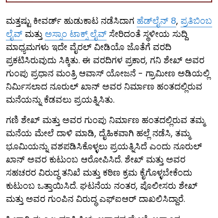
ಮತ್ತಷ್ಟು ಕೀವರ್ಡ್ ಹುಡುಕಾಟ ನಡೆಸಿದಾಗ
ಹೆಡ್‌ಲೈನ್ 8
,
ಪ್ರತಿಬಿಂಬ
ಲೈವ್
ಮತ್ತು
ಅಸ್ಸಾಂ ಟಾಕ್ಸ್ ಲೈವ್
ಸೇರಿದಂತೆ ಸ್ಥಳೀಯ ಸುದ್ದಿ
ಮಾಧ್ಯಮಗಳು ಇದೇ ವೈರಲ್ ವೀಡಿಯೊ ಜೊತೆಗೆ ವರದಿ
ಪ್ರಕಟಿಸಿರುವುದು ಸಿಕ್ಕಿತು. ಈ ವರದಿಗಳ ಪ್ರಕಾರ, ಗನಿ ಶೇಖ್ ಅವರ
ಗುಂಪು ಪ್ರಧಾನ ಮಂತ್ರಿ ಆವಾಸ್ ಯೋಜನೆ - ಗ್ರಾಮೀಣ ಅಡಿಯಲ್ಲಿ
ನಿರ್ಮಿಸಲಾದ ನೂರುಲ್ ಖಾನ್ ಅವರ ನಿರ್ಮಾಣ ಹಂತದಲ್ಲಿರುವ
ಮನೆಯನ್ನು ಕೆಡವಲು ಪ್ರಯತ್ನಿಸಿತು.
ಗಣಿ ಶೇಖ್ ಮತ್ತು ಅವರ ಗುಂಪು ನಿರ್ಮಾಣ ಹಂತದಲ್ಲಿರುವ ತಮ್ಮ
ಮನೆಯ ಮೇಲೆ ದಾಳಿ ಮಾಡಿ, ದೈಹಿಕವಾಗಿ ಹಲ್ಲೆ ನಡೆಸಿ, ತಮ್ಮ
ಭೂಮಿಯನ್ನು ವಶಪಡಿಸಿಕೊಳ್ಳಲು ಪ್ರಯತ್ನಿಸಿದೆ ಎಂದು ನೂರುಲ್
ಖಾನ್ ಅವರ ಕುಟುಂಬ ಆರೋಪಿಸಿದೆ. ಶೇಖ್ ಮತ್ತು ಅವರ
ಸಹಚರರ ವಿರುದ್ಧ ತನಿಖೆ ಮತ್ತು ಕಠಿಣ ಕ್ರಮ ಕೈಗೊಳ್ಳಬೇಕೆಂದು
ಕುಟುಂಬ ಒತ್ತಾಯಿಸಿದೆ. ಘಟನೆಯ ನಂತರ, ಪೊಲೀಸರು ಶೇಖ್
ಮತ್ತು ಅವರ ಗುಂಪಿನ ವಿರುದ್ಧ ಎಫ್‌ಐಆರ್ ದಾಖಲಿಸಿದ್ದಾರೆ.