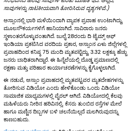
ಸಂಭವಿಸಿದ ಹಲವು ಸಾವುಗಳ ಕುರಿತು ಮಾಹಿತಿ ಇದೆ. ಅಲ್ಲದೆ,
ಸಾವುಗಳನ್ನು ನಾಟಕೀಯವಾಗಿ ತೋರಿಸಿರುವ ದೃಶ್ಯಗಳಿವೆ.)
ಅಸ್ಸಾಂನಲ್ಲಿ ಭಾರಿ ಮಳೆಯಿಂದಾಗಿ ವ್ಯಾಪಕ ಪ್ರವಾಹ ಉಂಟಾಗಿದ್ದು,
ಮೂಲಸೌಕರ್ಯಗಳಿಗೆ ಹಾನಿಯಾಗಿದೆ. ಸಾವಿರಾರು ಜನರು
ಸ್ಥಳಾಂತರಗೊಳ್ಳುವಂತಾಗಿದೆ. ಜುಲೈ 28ರಂದು ದಿ ಟೈಮ್ಸ್ ಆಫ್
ಇಂಡಿಯಾ ಪ್ರಕಟಿಸಿದ ವರದಿಯ ಪ್ರಕಾರ, ಅಸ್ಸಾಂನ ಏಳು ಜಿಲ್ಲೆಗಳಲ್ಲಿ
ಪ್ರವಾಹದಿಂದ ಕನಿಷ್ಠ 75 ಮಂದಿ ಮೃತಪಟ್ಟಿದ್ದು, 3.32 ಲಕ್ಷಕ್ಕೂ ಹೆಚ್ಚು
ಜನರು ಬಾಧಿತರಾಗಿದ್ದಾರೆ. ಈ ಹಿನ್ನೆಲೆಯಲ್ಲಿ ದೊಡ್ಡ ಪ್ರಮಾಣದಲ್ಲಿ
ರಕ್ಷಣಾ ಮತ್ತು ಪರಿಹಾರ ಕಾರ್ಯಾಚರಣೆಗಳನ್ನು ಕೈಗೊಳ್ಳಲಾಗಿದೆ.
ಈ ನಡುವೆ, ಅಸ್ಸಾಂ ಪ್ರವಾಹದಲ್ಲಿ ಮೃತಪಟ್ಟವರ ಮೃತದೇಹಗಳನ್ನು
ತೋರಿಸುವ ವಿಡಿಯೋ ಎಂದು ಹೇಳಿಕೊಂಡು ಒಂದು ವಿಡಿಯೋ
ಸಾಮಾಜಿಕ ಮಾಧ್ಯಮಗಳಲ್ಲಿ ವೈರಲ್ ಆಗಿದೆ. ವಿಡಿಯೋದಲ್ಲಿ ಕೆಲವು
ಮಹಿಳೆಯರು ನೀರಿನ ಹರಿವಿನಲ್ಲಿ, ಕೆಸರು ತುಂಬಿದ ರಸ್ತೆಗಳ ಮೇಲೆ
ಹಾಗೂ ಮಣ್ಣಿನ ದಿಬ್ಬಗಳ ಬಳಿ ಚಲನೆಯಿಲ್ಲದೆ ಮಲಗಿರುವುದನ್ನು
ಕಾಣಬಹುದು.