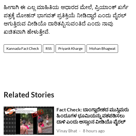
ಹೀಗಾಗಿ ಈ ಎಲ್ಲ ಮಾಹಿತಿಯ ಆಧಾರದ ಮೇಲೆ, ಪ್ರಿಯಾಂಕ್ ಖರ್ಗೆ
ಪತ್ರಕ್ಕೆ ಮೋಹನ್ ಭಾಗವತ್ ಪ್ರತಿಕ್ರಿಯೆ ನೀಡಿದ್ದಾರೆ ಎಂದು ವೈರಲ್
ಆಗುತ್ತಿರುವ ವೀಡಿಯೊ ದಾರಿತಪ್ಪಿಸುವಂತಿದೆ ಎಂದು ನಾವು
ಖಚಿತವಾಗಿ ಹೇಳುತ್ತೇವೆ.
Kannada Fact Check
RSS
Priyank Kharge
Mohan Bhagwat
Related Stories
Fact Check: ಬಾಂಗ್ಲಾದೇಶದ ಮುಸ್ಲಿಮರು
ಹಿಂದೂಗಳ ಭೂಮಿಯನ್ನು ವಶಪಡಿಸಲು
ದಾಳಿ ಎಂದು ಅಸ್ಸಾಂನ ವೀಡಿಯೊ ವೈರಲ್
Vinay Bhat
8 hours ago