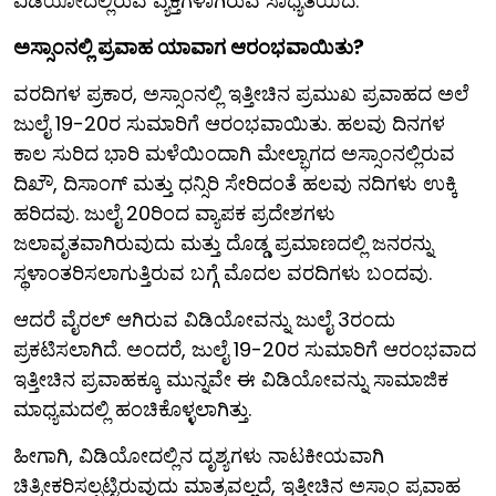
ವಿಡಿಯೋದಲ್ಲಿರುವ ವ್ಯಕ್ತಿಗಳಾಗಿರುವ ಸಾಧ್ಯತೆಯಿದೆ.
ಅಸ್ಸಾಂನಲ್ಲಿ ಪ್ರವಾಹ ಯಾವಾಗ ಆರಂಭವಾಯಿತು?
ವರದಿಗಳ ಪ್ರಕಾರ, ಅಸ್ಸಾಂನಲ್ಲಿ ಇತ್ತೀಚಿನ ಪ್ರಮುಖ ಪ್ರವಾಹದ ಅಲೆ
ಜುಲೈ 19-20ರ ಸುಮಾರಿಗೆ ಆರಂಭವಾಯಿತು. ಹಲವು ದಿನಗಳ
ಕಾಲ ಸುರಿದ ಭಾರಿ ಮಳೆಯಿಂದಾಗಿ ಮೇಲ್ಭಾಗದ ಅಸ್ಸಾಂನಲ್ಲಿರುವ
ದಿಖೌ, ದಿಸಾಂಗ್ ಮತ್ತು ಧನ್ಸಿರಿ ಸೇರಿದಂತೆ ಹಲವು ನದಿಗಳು ಉಕ್ಕಿ
ಹರಿದವು. ಜುಲೈ 20ರಿಂದ ವ್ಯಾಪಕ ಪ್ರದೇಶಗಳು
ಜಲಾವೃತವಾಗಿರುವುದು ಮತ್ತು ದೊಡ್ಡ ಪ್ರಮಾಣದಲ್ಲಿ ಜನರನ್ನು
ಸ್ಥಳಾಂತರಿಸಲಾಗುತ್ತಿರುವ ಬಗ್ಗೆ ಮೊದಲ ವರದಿಗಳು ಬಂದವು.
ಆದರೆ ವೈರಲ್ ಆಗಿರುವ ವಿಡಿಯೋವನ್ನು ಜುಲೈ 3ರಂದು
ಪ್ರಕಟಿಸಲಾಗಿದೆ. ಅಂದರೆ, ಜುಲೈ 19-20ರ ಸುಮಾರಿಗೆ ಆರಂಭವಾದ
ಇತ್ತೀಚಿನ ಪ್ರವಾಹಕ್ಕೂ ಮುನ್ನವೇ ಈ ವಿಡಿಯೋವನ್ನು ಸಾಮಾಜಿಕ
ಮಾಧ್ಯಮದಲ್ಲಿ ಹಂಚಿಕೊಳ್ಳಲಾಗಿತ್ತು.
ಹೀಗಾಗಿ, ವಿಡಿಯೋದಲ್ಲಿನ ದೃಶ್ಯಗಳು ನಾಟಕೀಯವಾಗಿ
ಚಿತ್ರೀಕರಿಸಲ್ಪಟ್ಟಿರುವುದು ಮಾತ್ರವಲ್ಲದೆ, ಇತ್ತೀಚಿನ ಅಸ್ಸಾಂ ಪ್ರವಾಹ