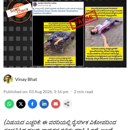
Vinay Bhat
Published on
:
03 Aug 2026, 3:16 pm
2
min read
(ವಿಷಯದ ಎಚ್ಚರಿಕೆ: ಈ ವರದಿಯಲ್ಲಿ ನೈಸರ್ಗಿಕ ವಿಕೋಪದಿಂದ