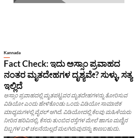
Kannada
Fact Check: ಇದು ಅಸ್ಸಾಂ ಪ್ರವಾಹದ
ನಂತರ ಮೃತದೇಹಗಳ ದೃಶ್ಯವೇ? ಸುಳ್ಳು, ಸತ್ಯ
ಇಲ್ಲಿದೆ
ಅಸ್ಸಾಂ ಪ್ರವಾಹದಲ್ಲಿ ಮೃತಪಟ್ಟವರ ಮೃತದೇಹಗಳನ್ನು ತೋರಿಸುವ
ವಿಡಿಯೋ ಎಂದು ಹೇಳಿಕೊಂಡು ಒಂದು ವಿಡಿಯೋ ಸಾಮಾಜಿಕ
ಮಾಧ್ಯಮಗಳಲ್ಲಿ ವೈರಲ್ ಆಗಿದೆ. ವಿಡಿಯೋದಲ್ಲಿ ಕೆಲವು ಮಹಿಳೆಯರು
ನೀರಿನ ಹರಿವಿನಲ್ಲಿ, ಕೆಸರು ತುಂಬಿದ ರಸ್ತೆಗಳ ಮೇಲೆ ಹಾಗೂ ಮಣ್ಣಿನ
ದಿಬ್ಬಗಳ ಬಳಿ ಚಲನೆಯಿಲ್ಲದೆ ಮಲಗಿರುವುದನ್ನು ಕಾಣಬಹುದು.