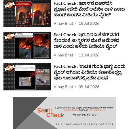
Fact Check: ಇರಾನ್‌ನ ಐಆರ್‌ಜಿಸಿ
ಪ್ರಧಾನ ಕಚೇರಿ ಮೇಲೆ ಅಮೆರಿಕ ದಾಳಿ ಎಂದು
ಹಾಂಗ್ ಕಾಂಗ್​ನ ವೀಡಿಯೊ ವೈರಲ್
Vinay Bhat
18 Jul 2026
Fact Check: ಇರಾನಿನ ಬುಶೆಹರ್ ನಗರ
ಸೇರಿದಂತೆ 80 ಸ್ಥಳಗಳ ಮೇಲೆ ಅಮೆರಿಕದ
ದಾಳಿ ಎಂದು ಹಳೆಯ ವೀಡಿಯೊ ವೈರಲ್
Vinay Bhat
11 Jul 2026
Fact Check: ‘ಉಚಿತ ಗುಂಡಿ ಭಾಗ್ಯ' ಎಂದು
ವೈರಲ್ ಆಗಿರುವ ವೀಡಿಯೊ ಕರ್ನಾಟಕದ್ದಲ್ಲ,
ಇದು ಗುಜರಾತ್‌ನಲ್ಲಿ ನಡೆದ ಘಟನೆ
Vinay Bhat
09 Jul 2026