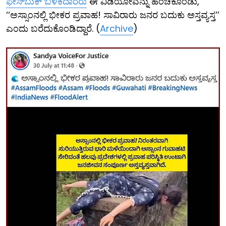
ಫೇಸ್‌ಬುಕ್ ಬಳಕೆದಾರರು
ಈ ವಿಡಿಯೋವನ್ನು ಹಂಚಿಕೊಂಡು,
‘‘ಅಸ್ಸಾಂನಲ್ಲಿ ಭೀಕರ ಪ್ರವಾಹ! ಸಾವಿರಾರು ಜನರ ಬದುಕು ಅಸ್ತವ್ಯಸ್ತ’’
ಎಂದು ಬರೆದುಕೊಂಡಿದ್ದಾರೆ. (
Archive
)