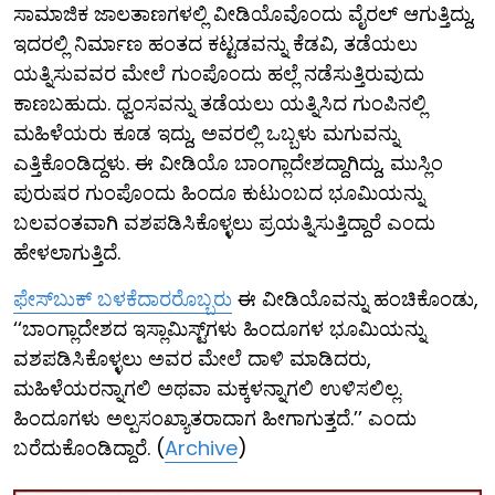
ಸಾಮಾಜಿಕ ಜಾಲತಾಣಗಳಲ್ಲಿ ವೀಡಿಯೊವೊಂದು ವೈರಲ್ ಆಗುತ್ತಿದ್ದು,
ಇದರಲ್ಲಿ ನಿರ್ಮಾಣ ಹಂತದ ಕಟ್ಟಡವನ್ನು ಕೆಡವಿ, ತಡೆಯಲು
ಯತ್ನಿಸುವವರ ಮೇಲೆ ಗುಂಪೊಂದು ಹಲ್ಲೆ ನಡೆಸುತ್ತಿರುವುದು
ಕಾಣಬಹುದು. ಧ್ವಂಸವನ್ನು ತಡೆಯಲು ಯತ್ನಿಸಿದ ಗುಂಪಿನಲ್ಲಿ
ಮಹಿಳೆಯರು ಕೂಡ ಇದ್ದು, ಅವರಲ್ಲಿ ಒಬ್ಬಳು ಮಗುವನ್ನು
ಎತ್ತಿಕೊಂಡಿದ್ದಳು. ಈ ವೀಡಿಯೊ ಬಾಂಗ್ಲಾದೇಶದ್ದಾಗಿದ್ದು, ಮುಸ್ಲಿಂ
ಪುರುಷರ ಗುಂಪೊಂದು ಹಿಂದೂ ಕುಟುಂಬದ ಭೂಮಿಯನ್ನು
ಬಲವಂತವಾಗಿ ವಶಪಡಿಸಿಕೊಳ್ಳಲು ಪ್ರಯತ್ನಿಸುತ್ತಿದ್ದಾರೆ ಎಂದು
ಹೇಳಲಾಗುತ್ತಿದೆ.
ಫೇಸ್​ಬುಕ್ ಬಳಕೆದಾರರೊಬ್ಬರು
ಈ ವೀಡಿಯೊವನ್ನು ಹಂಚಿಕೊಂಡು,
‘‘ಬಾಂಗ್ಲಾದೇಶದ ಇಸ್ಲಾಮಿಸ್ಟ್‌ಗಳು ಹಿಂದೂಗಳ ಭೂಮಿಯನ್ನು
ವಶಪಡಿಸಿಕೊಳ್ಳಲು ಅವರ ಮೇಲೆ ದಾಳಿ ಮಾಡಿದರು,
ಮಹಿಳೆಯರನ್ನಾಗಲಿ ಅಥವಾ ಮಕ್ಕಳನ್ನಾಗಲಿ ಉಳಿಸಲಿಲ್ಲ.
ಹಿಂದೂಗಳು ಅಲ್ಪಸಂಖ್ಯಾತರಾದಾಗ ಹೀಗಾಗುತ್ತದೆ.’’ ಎಂದು
ಬರೆದುಕೊಂಡಿದ್ದಾರೆ. (
Archive
)