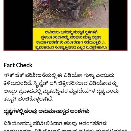
Fact Check
ಸೌತ್ ಚೆಕ್ ಪರಿಶೀಲನೆಯಲ್ಲಿ ಈ ವಿಡಿಯೋ ಸುಳ್ಳು ಎಂಬುದು
ತಿಳಿದುಬಂದಿದೆ. ಸ್ಕ್ರಿಪ್ಟೆಡ್ ಆಗಿ ಚಿತ್ರೀಕರಿಸಲಾದ ವಿಡಿಯೋವನ್ನು
ಅಸ್ಸಾಂ ಪ್ರವಾಹದಲ್ಲಿ ಮೃತಪಟ್ಟವರ ಮೃತದೇಹಗಳ ದೃಶ್ಯ ಎಂದು
ತಪ್ಪಾಗಿ ಹಂಚಿಕೊಳ್ಳಲಾಗಿದೆ.
ದೃಶ್ಯಗಳಲ್ಲಿ ಹಲವು ಅನುಮಾನಾಸ್ಪದ ಅಂಶಗಳು
ವಿಡಿಯೋವನ್ನು ಪರಿಶೀಲಿಸಿದಾಗ ಹಲವು ಅಸಂಗತತೆಗಳು