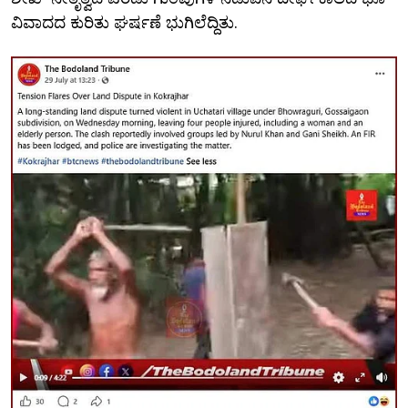
ವಿವಾದದ ಕುರಿತು ಘರ್ಷಣೆ ಭುಗಿಲೆದ್ದಿತು.