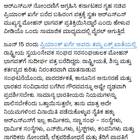
ಆರ್​ಎಸ್​ಎಸ್ ನೋಂದಣಿಗೆ ಆಗ್ರಹಿಸಿ ಕರ್ನಾಟಕದ ಗೃಹ ಸಚಿವ
ಪ್ರಿಯಾಂಕ್ ಖರ್ಗೆ ಬರೆದ ಬಹಿರಂಗ ಪತ್ರಕ್ಕೆ ಸ್ವತಃ ಆರ್​ಎಸ್​ಎಸ್​
ಮುಖ್ಯಸ್ಥ ಮೋಹನ್ ಭಾಗವತ್ ಪ್ರತಿಕ್ರಿಯಿಸಿದ್ದಾರೆ ಎಂದು ಹೇಳುವ
ವೀಡಿಯೊ ಒಂದು ಸಾಮಾಜಿಕ ಮಾಧ್ಯಮದಲ್ಲಿ ವೈರಲ್ ಆಗುತ್ತಿದೆ.
ಜೂನ್ 15 ರಂದು
ಪ್ರಿಯಾಂಕ್ ಖರ್ಗೆ ಅವರು ತಮ್ಮ ಎಕ್ಸ್ ಖಾತೆಯಲ್ಲಿ
ರಾಷ್ಟ್ರೀಯ ಸ್ವಯಂಸೇವಕ ಸಂಘದ ಸರಸಂಘಚಾಲಕ ಮೋಹನ್
ಭಾಗವತ್‌ಗೆ ಸುದೀರ್ಘ ಪತ್ರ ಬರೆದಿದ್ದರು. ರಾಷ್ಟ್ರೀಯತೆ, ಶಿಸ್ತು ಮತ್ತು
ಕರ್ತವ್ಯದ ಕುರಿತು ನಿರಂತರವಾಗಿ ಮಾತನಾಡುವ
ಸಂಘಟನೆಯೊಂದು, ಪಾರದರ್ಶಕತೆ, ಕಾನೂನಿನ ಅನುಸರಣೆ ಮತ್ತು
ಭಾರತದ ಸಂವಿಧಾನದ ಬಗೆಗಿನ ಗೌರವವನ್ನೂ ಅಷ್ಟೇ ದೃಢವಾಗಿ
ಪ್ರದರ್ಶಿಸಬೇಕು. ಸಾಮಾನ್ಯ ಭಾರತೀಯರು ನಿಯಮಗಳನ್ನು
ಪಾಲಿಸಬೇಕೆಂದು ಒತ್ತಾಯಿಸುತ್ತಲೇ, ತಾನು ಮಾತ್ರ ಅದೇ
ನಿಯಮಗಳಿಂದ ವಿನಾಯಿತಿ ಪಡೆದುಕೊಳ್ಳುವ ನೈತಿಕ ಹಕ್ಕು
ಆರ್‌ಎಸ್‌ಎಸ್‌ಗೆ ಇಲ್ಲ. ಕಾರ್ಮಿಕರು, ಸಣ್ಣ ಸಂಘ - ಸಂಸ್ಥೆಗಳು,
ಧಾರ್ಮಿಕ ಸಂಸ್ಥೆಗಳು, ಎನ್‌ಜಿಒಗಳು, ಟ್ರಸ್ಟ್‌ಗಳು, ಕಂಪನಿಗಳು ಮತ್ತು
ನಾಗರಿಕರು ನೋಂದಣಿ, ಲೆಕ್ಕಪರಿಶೋಧನೆ ಮತ್ತು ತೆರಿಗೆ ಪಾವತಿಗೆ