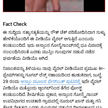
Fact Check
ಈ ಸುದ್ದಿಯ ಸತ್ಯಾಸತ್ಯತೆಯನ್ನು ಸೌತ್ ಚೆಕ್ ಪರಿಶೋದಿಸಿದಾಗ ಸುಳ್ಳು
ಹೇಳಿಕೆಯೊಂದಿಗೆ ಈ ವೀಡಿಯೊ ವೈರಲ್ ಆಗುತ್ತಿದೆ ಎಂಬುದು
ಕಂಡುಬಂದಿದೆ. ಇದು ಅಸ್ಸಾಂನ ಗೋಸೈಗಾಂವ್‌ನಲ್ಲಿ ಭೂ ವಿವಾದಕ್ಕೆ
ಸಂಬಂಧಿಸಿದಂತೆ ಎರಡು ಮುಸ್ಲಿಂ ಗುಂಪುಗಳ ನಡುವೆ ನಡೆದ
ಘರ್ಷಣೆಯ ವೀಡಿಯೊ ಆಗಿದೆ.
ನಿಜಾಂಶವನ್ನು ತಿಳಿಯಲು ನಾವು ವೈರಲ್ ವೀಡಿಯೊದ ಪ್ರಮುಖ ಕೀ-
ಫ್ರೇಮ್​ಗಳನ್ನು ಗೂಗಲ್ ಲೆನ್ಸ್ ಸಹಾಯದಿಂದ ಹುಡುಕಿದಾಗ, ಜುಲೈ
29 ರಂದು
ಅಸ್ಸಾಂ ಮೂಲದ ಫೇಸ್‌ಬುಕ್ ಪುಟದಲ್ಲಿ
ಇದೇ ವೈರಲ್
ವೀಡಿಯೊ ಮತ್ತೊಂದು ಆ್ಯಂಗಲ್​ನಿಂದ ತೆಗೆದ ಪೋಸ್ಟ್
ಕಂಡುಬಂದಿದೆ. ಶೀರ್ಷಿಕೆಯ ಪ್ರಕಾರ, ಅಸ್ಸಾಂನ ಗೋಸ್ಸೈಗಾಂವ್
ಉಪವಿಭಾಗದ ಉಚತಾರಿ ಗ್ರಾಮದಲ್ಲಿ ನೂರುಲ್ ಖಾನ್ ಮತ್ತು ಗನಿ
ಶೇಖ್ ನೇತೃತ್ವದ ಎರಡು ಗುಂಪುಗಳ ನಡುವಿನ ದೀರ್ಘಕಾಲದ ಭೂ