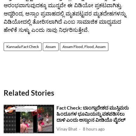
ಆರಂಭವಾಗುವುದಕ್ಕೂ ಮುನ್ನವೇ ಈ ವಿಡಿಯೋ ಪ್ರಕಟವಾಗಿತ್ತು.
ಆದ್ದರಿಂದ, ಅಸ್ಸಾಂ ಪ್ರವಾಹದಲ್ಲಿ ಮೃತಪಟ್ಟವರ ಮೃತದೇಹಗಳನ್ನು
ವಿಡಿಯೋದಲ್ಲಿ ತೋರಿಸಲಾಗಿದೆ ಎಂಬ ಸಾಮಾಜಿಕ ಮಾಧ್ಯಮದ
ಹೇಳಿಕೆ ಸುಳ್ಳು ಎಂದು ನಾವು ನಿರ್ಧರಿಸುತ್ತೇವೆ.
Kannada Fact Check
Assam
Assam Flood, Flood, Assam
Related Stories
Fact Check: ಬಾಂಗ್ಲಾದೇಶದ ಮುಸ್ಲಿಮರು
ಹಿಂದೂಗಳ ಭೂಮಿಯನ್ನು ವಶಪಡಿಸಲು
ದಾಳಿ ಎಂದು ಅಸ್ಸಾಂನ ವೀಡಿಯೊ ವೈರಲ್
Vinay Bhat
8 hours ago