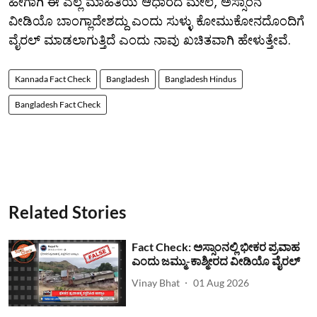
ಹೀಗಾಗಿ ಈ ಎಲ್ಲ ಮಾಹಿತಿಯ ಆಧಾರದ ಮೇಲೆ, ಅಸ್ಸಾಂನ
ವೀಡಿಯೊ ಬಾಂಗ್ಲಾದೇಶದ್ದು ಎಂದು ಸುಳ್ಳು ಕೋಮುಕೋನದೊಂದಿಗೆ
ವೈರಲ್ ಮಾಡಲಾಗುತ್ತಿದೆ ಎಂದು ನಾವು ಖಚಿತವಾಗಿ ಹೇಳುತ್ತೇವೆ.
Kannada Fact Check
Bangladesh
Bangladesh Hindus
Bangladesh Fact Check
Related Stories
Fact Check: ಅಸ್ಸಾಂನಲ್ಲಿ ಭೀಕರ ಪ್ರವಾಹ
ಎಂದು ಜಮ್ಮು-ಕಾಶ್ಮೀರದ ವೀಡಿಯೊ ವೈರಲ್
Vinay Bhat
01 Aug 2026