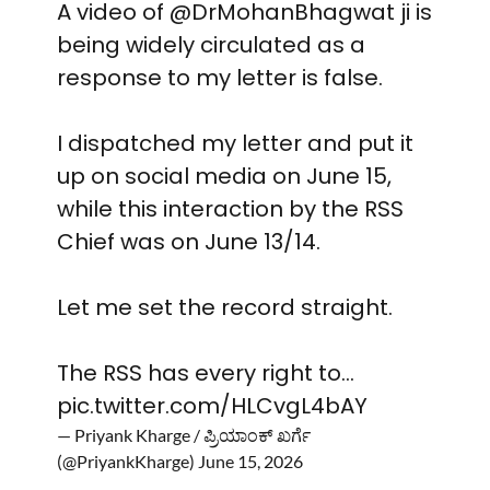
A video of
@DrMohanBhagwat
ji is
being widely circulated as a
response to my letter is false.
I dispatched my letter and put it
up on social media on June 15,
while this interaction by the RSS
Chief was on June 13/14.
Let me set the record straight.
The RSS has every right to…
pic.twitter.com/HLCvgL4bAY
— Priyank Kharge / ಪ್ರಿಯಾಂಕ್ ಖರ್ಗೆ
(@PriyankKharge)
June 15, 2026