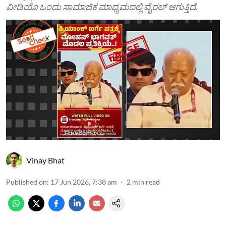
ವೀಡಿಯೊ ಒಂದು ಸಾಮಾಜಿಕ ಮಾಧ್ಯಮದಲ್ಲಿ ವೈರಲ್ ಆಗುತ್ತಿದೆ.
Vinay Bhat
Published on
:
17 Jun 2026, 7:38 am
2
min read