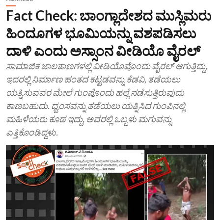
Fact Check: ಬಾಂಗ್ಲಾದೇಶದ ಮುಸ್ಲಿಮರು
ಹಿಂದೂಗಳ ಭೂಮಿಯನ್ನು ವಶಪಡಿಸಲು
ದಾಳಿ ಎಂದು ಅಸ್ಸಾಂನ ವೀಡಿಯೊ ವೈರಲ್
ಸಾಮಾಜಿಕ ಜಾಲತಾಣಗಳಲ್ಲಿ ವೀಡಿಯೊವೊಂದು ವೈರಲ್ ಆಗುತ್ತಿದ್ದು,
ಇದರಲ್ಲಿ ನಿರ್ಮಾಣ ಹಂತದ ಕಟ್ಟಡವನ್ನು ಕೆಡವಿ, ತಡೆಯಲು
ಯತ್ನಿಸುವವರ ಮೇಲೆ ಗುಂಪೊಂದು ಹಲ್ಲೆ ನಡೆಸುತ್ತಿರುವುದು
ಕಾಣಬಹುದು. ಧ್ವಂಸವನ್ನು ತಡೆಯಲು ಯತ್ನಿಸಿದ ಗುಂಪಿನಲ್ಲಿ
ಮಹಿಳೆಯರು ಕೂಡ ಇದ್ದು, ಅವರಲ್ಲಿ ಒಬ್ಬಳು ಮಗುವನ್ನು
ಎತ್ತಿಕೊಂಡಿದ್ದಳು.