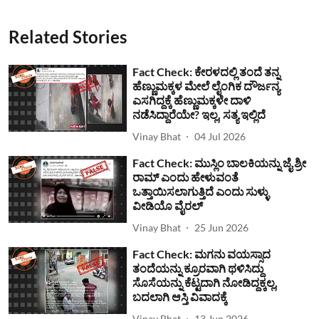
Related Stories
Fact Check: ಕೇರಳದಲ್ಲಿ ತಂದೆ ತನ್ನ
ಹೆಣ್ಣುಮಕ್ಕಳ ಮೇಲೆ ಲೈಂಗಿಕ ದೌರ್ಜನ್ಯ
ಎಸಗಿದ್ದಕ್ಕೆ ಹೆಣ್ಣುಮಕ್ಕಳೇ ದಾಳಿ
ನಡೆಸಿದ್ದಾರೆಯೇ? ಇಲ್ಲ, ಸತ್ಯ ಇಲ್ಲಿದೆ
Vinay Bhat
04 Jul 2026
Fact Check: ಮುಸ್ಲಿಂ ಬಾಲಕಿಯನ್ನು ಜೈ ಶ್ರೀ
ರಾಮ್ ಎಂದು ಹೇಳುವಂತೆ
ಒತ್ತಾಯಿಸಲಾಗುತ್ತಿದೆ ಎಂದು ಸುಳ್ಳು
ವೀಡಿಯೊ ವೈರಲ್
Vinay Bhat
25 Jun 2026
Fact Check: ಮಗನು ವಯಸ್ಸಾದ
ತಂದೆಯನ್ನು ಕ್ರೂರವಾಗಿ ಥಳಿಸಿದ್ದು
ಸೊಸೆಯನ್ನು ಕೆಟ್ಟದಾಗಿ ನೋಡಿದ್ದಕ್ಕಲ್ಲ,
ಬದಲಾಗಿ ಆಸ್ತಿ ವಿವಾದಕ್ಕೆ
Vinay Bhat
13 Jun 2026