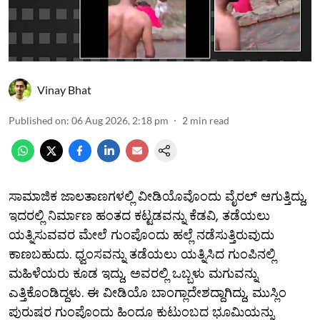
Vinay Bhat
Published on
:
06 Aug 2026, 2:18 pm
2
min read
ಸಾಮಾಜಿಕ ಜಾಲತಾಣಗಳಲ್ಲಿ ವೀಡಿಯೊವೊಂದು ವೈರಲ್ ಆಗುತ್ತಿದ್ದು,
ಇದರಲ್ಲಿ ನಿರ್ಮಾಣ ಹಂತದ ಕಟ್ಟಡವನ್ನು ಕೆಡವಿ, ತಡೆಯಲು
ಯತ್ನಿಸುವವರ ಮೇಲೆ ಗುಂಪೊಂದು ಹಲ್ಲೆ ನಡೆಸುತ್ತಿರುವುದು
ಕಾಣಬಹುದು. ಧ್ವಂಸವನ್ನು ತಡೆಯಲು ಯತ್ನಿಸಿದ ಗುಂಪಿನಲ್ಲಿ
ಮಹಿಳೆಯರು ಕೂಡ ಇದ್ದು, ಅವರಲ್ಲಿ ಒಬ್ಬಳು ಮಗುವನ್ನು
ಎತ್ತಿಕೊಂಡಿದ್ದಳು. ಈ ವೀಡಿಯೊ ಬಾಂಗ್ಲಾದೇಶದ್ದಾಗಿದ್ದು, ಮುಸ್ಲಿಂ
ಪುರುಷರ ಗುಂಪೊಂದು ಹಿಂದೂ ಕುಟುಂಬದ ಭೂಮಿಯನ್ನು