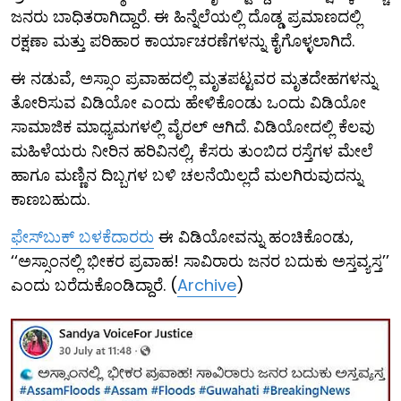
ಜನರು ಬಾಧಿತರಾಗಿದ್ದಾರೆ. ಈ ಹಿನ್ನೆಲೆಯಲ್ಲಿ ದೊಡ್ಡ ಪ್ರಮಾಣದಲ್ಲಿ
ರಕ್ಷಣಾ ಮತ್ತು ಪರಿಹಾರ ಕಾರ್ಯಾಚರಣೆಗಳನ್ನು ಕೈಗೊಳ್ಳಲಾಗಿದೆ.
ಈ ನಡುವೆ, ಅಸ್ಸಾಂ ಪ್ರವಾಹದಲ್ಲಿ ಮೃತಪಟ್ಟವರ ಮೃತದೇಹಗಳನ್ನು
ತೋರಿಸುವ ವಿಡಿಯೋ ಎಂದು ಹೇಳಿಕೊಂಡು ಒಂದು ವಿಡಿಯೋ
ಸಾಮಾಜಿಕ ಮಾಧ್ಯಮಗಳಲ್ಲಿ ವೈರಲ್ ಆಗಿದೆ. ವಿಡಿಯೋದಲ್ಲಿ ಕೆಲವು
ಮಹಿಳೆಯರು ನೀರಿನ ಹರಿವಿನಲ್ಲಿ, ಕೆಸರು ತುಂಬಿದ ರಸ್ತೆಗಳ ಮೇಲೆ
ಹಾಗೂ ಮಣ್ಣಿನ ದಿಬ್ಬಗಳ ಬಳಿ ಚಲನೆಯಿಲ್ಲದೆ ಮಲಗಿರುವುದನ್ನು
ಕಾಣಬಹುದು.
ಫೇಸ್‌ಬುಕ್ ಬಳಕೆದಾರರು
ಈ ವಿಡಿಯೋವನ್ನು ಹಂಚಿಕೊಂಡು,
‘‘ಅಸ್ಸಾಂನಲ್ಲಿ ಭೀಕರ ಪ್ರವಾಹ! ಸಾವಿರಾರು ಜನರ ಬದುಕು ಅಸ್ತವ್ಯಸ್ತ’’
ಎಂದು ಬರೆದುಕೊಂಡಿದ್ದಾರೆ. (
Archive
)