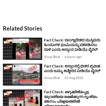
Related Stories
Fact Check: ಬಾಂಗ್ಲಾದೇಶದ ಮುಸ್ಲಿಮರು
ಹಿಂದೂಗಳ ಭೂಮಿಯನ್ನು ವಶಪಡಿಸಲು
ದಾಳಿ ಎಂದು ಅಸ್ಸಾಂನ ವೀಡಿಯೊ ವೈರಲ್
Vinay Bhat
6 hours ago
Fact Check: ಅಸ್ಸಾಂನಲ್ಲಿ ಭೀಕರ ಪ್ರವಾಹ
ಎಂದು ಜಮ್ಮು-ಕಾಶ್ಮೀರದ ವೀಡಿಯೊ ವೈರಲ್
Vinay Bhat
01 Aug 2026
Fact Check: ഒഴുക്കില്‍പ്പെട്ട
യുവതിയെ രക്ഷിക്കുന്ന ദൃശ്യം
അസം പ്രളയത്തില്‍
നിന്നുള്ളതല്ല