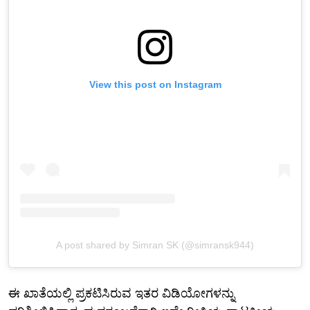
View this post on Instagram
A post shared by Simran SK (@simransk944)
ಈ ಖಾತೆಯಲ್ಲಿ ಪ್ರಕಟಿಸಿರುವ ಇತರ ವಿಡಿಯೋಗಳನ್ನು