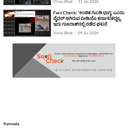
Vinay Bhat
11 Jul 2026
Fact Check: ‘ಉಚಿತ ಗುಂಡಿ ಭಾಗ್ಯ' ಎಂದು
ವೈರಲ್ ಆಗಿರುವ ವೀಡಿಯೊ ಕರ್ನಾಟಕದ್ದಲ್ಲ,
ಇದು ಗುಜರಾತ್‌ನಲ್ಲಿ ನಡೆದ ಘಟನೆ
Vinay Bhat
09 Jul 2026
Kannada