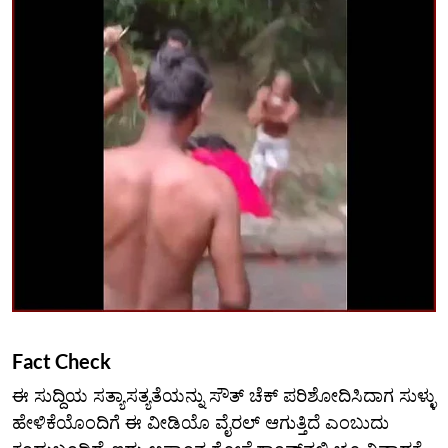
Fact Check
ಈ ಸುದ್ದಿಯ ಸತ್ಯಾಸತ್ಯತೆಯನ್ನು ಸೌತ್ ಚೆಕ್ ಪರಿಶೋದಿಸಿದಾಗ ಸುಳ್ಳು
ಹೇಳಿಕೆಯೊಂದಿಗೆ ಈ ವೀಡಿಯೊ ವೈರಲ್ ಆಗುತ್ತಿದೆ ಎಂಬುದು