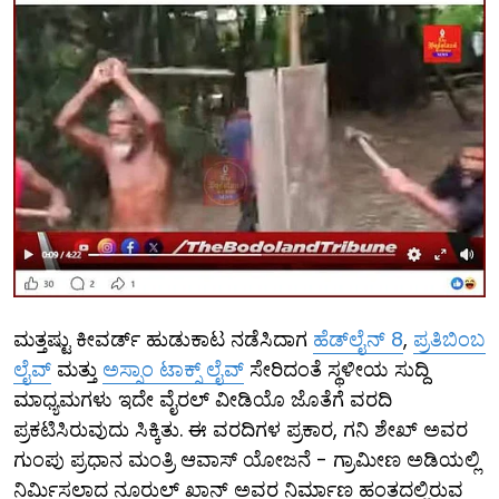
ಮತ್ತಷ್ಟು ಕೀವರ್ಡ್ ಹುಡುಕಾಟ ನಡೆಸಿದಾಗ
ಹೆಡ್‌ಲೈನ್ 8
,
ಪ್ರತಿಬಿಂಬ
ಲೈವ್
ಮತ್ತು
ಅಸ್ಸಾಂ ಟಾಕ್ಸ್ ಲೈವ್
ಸೇರಿದಂತೆ ಸ್ಥಳೀಯ ಸುದ್ದಿ
ಮಾಧ್ಯಮಗಳು ಇದೇ ವೈರಲ್ ವೀಡಿಯೊ ಜೊತೆಗೆ ವರದಿ
ಪ್ರಕಟಿಸಿರುವುದು ಸಿಕ್ಕಿತು. ಈ ವರದಿಗಳ ಪ್ರಕಾರ, ಗನಿ ಶೇಖ್ ಅವರ
ಗುಂಪು ಪ್ರಧಾನ ಮಂತ್ರಿ ಆವಾಸ್ ಯೋಜನೆ - ಗ್ರಾಮೀಣ ಅಡಿಯಲ್ಲಿ
ನಿರ್ಮಿಸಲಾದ ನೂರುಲ್ ಖಾನ್ ಅವರ ನಿರ್ಮಾಣ ಹಂತದಲ್ಲಿರುವ