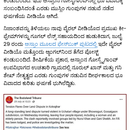
ಕಂಡುಬಂದಿದೆ. ಇದು ಅಸ್ಸಾಂನ ಗೋಸೈಗಾಂವ್‌ನಲ್ಲಿ ಭೂ ವಿವಾದಕ್ಕೆ
ಸಂಬಂಧಿಸಿದಂತೆ ಎರಡು ಮುಸ್ಲಿಂ ಗುಂಪುಗಳ ನಡುವೆ ನಡೆದ
ಘರ್ಷಣೆಯ ವೀಡಿಯೊ ಆಗಿದೆ.
ನಿಜಾಂಶವನ್ನು ತಿಳಿಯಲು ನಾವು ವೈರಲ್ ವೀಡಿಯೊದ ಪ್ರಮುಖ ಕೀ-
ಫ್ರೇಮ್​ಗಳನ್ನು ಗೂಗಲ್ ಲೆನ್ಸ್ ಸಹಾಯದಿಂದ ಹುಡುಕಿದಾಗ, ಜುಲೈ
29 ರಂದು
ಅಸ್ಸಾಂ ಮೂಲದ ಫೇಸ್‌ಬುಕ್ ಪುಟದಲ್ಲಿ
ಇದೇ ವೈರಲ್
ವೀಡಿಯೊ ಮತ್ತೊಂದು ಆ್ಯಂಗಲ್​ನಿಂದ ತೆಗೆದ ಪೋಸ್ಟ್
ಕಂಡುಬಂದಿದೆ. ಶೀರ್ಷಿಕೆಯ ಪ್ರಕಾರ, ಅಸ್ಸಾಂನ ಗೋಸ್ಸೈಗಾಂವ್
ಉಪವಿಭಾಗದ ಉಚತಾರಿ ಗ್ರಾಮದಲ್ಲಿ ನೂರುಲ್ ಖಾನ್ ಮತ್ತು ಗನಿ
ಶೇಖ್ ನೇತೃತ್ವದ ಎರಡು ಗುಂಪುಗಳ ನಡುವಿನ ದೀರ್ಘಕಾಲದ ಭೂ
ವಿವಾದದ ಕುರಿತು ಘರ್ಷಣೆ ಭುಗಿಲೆದ್ದಿತು.