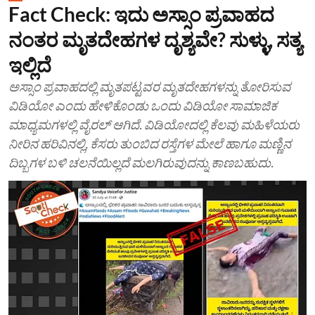
Fact Check: ಇದು ಅಸ್ಸಾಂ ಪ್ರವಾಹದ
ನಂತರ ಮೃತದೇಹಗಳ ದೃಶ್ಯವೇ? ಸುಳ್ಳು, ಸತ್ಯ
ಇಲ್ಲಿದೆ
ಅಸ್ಸಾಂ ಪ್ರವಾಹದಲ್ಲಿ ಮೃತಪಟ್ಟವರ ಮೃತದೇಹಗಳನ್ನು ತೋರಿಸುವ
ವಿಡಿಯೋ ಎಂದು ಹೇಳಿಕೊಂಡು ಒಂದು ವಿಡಿಯೋ ಸಾಮಾಜಿಕ
ಮಾಧ್ಯಮಗಳಲ್ಲಿ ವೈರಲ್ ಆಗಿದೆ. ವಿಡಿಯೋದಲ್ಲಿ ಕೆಲವು ಮಹಿಳೆಯರು
ನೀರಿನ ಹರಿವಿನಲ್ಲಿ, ಕೆಸರು ತುಂಬಿದ ರಸ್ತೆಗಳ ಮೇಲೆ ಹಾಗೂ ಮಣ್ಣಿನ
ದಿಬ್ಬಗಳ ಬಳಿ ಚಲನೆಯಿಲ್ಲದೆ ಮಲಗಿರುವುದನ್ನು ಕಾಣಬಹುದು.