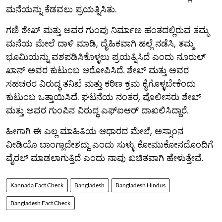
ಮನೆಯನ್ನು ಕೆಡವಲು ಪ್ರಯತ್ನಿಸಿತು.
ಗಣಿ ಶೇಖ್ ಮತ್ತು ಅವರ ಗುಂಪು ನಿರ್ಮಾಣ ಹಂತದಲ್ಲಿರುವ ತಮ್ಮ
ಮನೆಯ ಮೇಲೆ ದಾಳಿ ಮಾಡಿ, ದೈಹಿಕವಾಗಿ ಹಲ್ಲೆ ನಡೆಸಿ, ತಮ್ಮ
ಭೂಮಿಯನ್ನು ವಶಪಡಿಸಿಕೊಳ್ಳಲು ಪ್ರಯತ್ನಿಸಿದೆ ಎಂದು ನೂರುಲ್
ಖಾನ್ ಅವರ ಕುಟುಂಬ ಆರೋಪಿಸಿದೆ. ಶೇಖ್ ಮತ್ತು ಅವರ
ಸಹಚರರ ವಿರುದ್ಧ ತನಿಖೆ ಮತ್ತು ಕಠಿಣ ಕ್ರಮ ಕೈಗೊಳ್ಳಬೇಕೆಂದು
ಕುಟುಂಬ ಒತ್ತಾಯಿಸಿದೆ. ಘಟನೆಯ ನಂತರ, ಪೊಲೀಸರು ಶೇಖ್
ಮತ್ತು ಅವರ ಗುಂಪಿನ ವಿರುದ್ಧ ಎಫ್‌ಐಆರ್ ದಾಖಲಿಸಿದ್ದಾರೆ.
ಹೀಗಾಗಿ ಈ ಎಲ್ಲ ಮಾಹಿತಿಯ ಆಧಾರದ ಮೇಲೆ, ಅಸ್ಸಾಂನ
ವೀಡಿಯೊ ಬಾಂಗ್ಲಾದೇಶದ್ದು ಎಂದು ಸುಳ್ಳು ಕೋಮುಕೋನದೊಂದಿಗೆ
ವೈರಲ್ ಮಾಡಲಾಗುತ್ತಿದೆ ಎಂದು ನಾವು ಖಚಿತವಾಗಿ ಹೇಳುತ್ತೇವೆ.
Kannada Fact Check
Bangladesh
Bangladesh Hindus
Bangladesh Fact Check