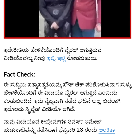
ಇದೇರೀತಿಯ ಹೇಳಿಕೆಯೊಂದಿಗೆ ವೈರಲ್ ಆಗುತ್ತಿರುವ
ವೀಡಿಯೊವನ್ನು ನೀವು
ಇಲ್ಲಿ
,
ಇಲ್ಲಿ
ನೋಡಬಹುದು.
Fact Check:
ಈ ಸುದ್ದಿಯ ಸತ್ಯಾಸತ್ಯತೆಯನ್ನು ಸೌತ್ ಚೆಕ್ ಪರಿಶೋದಿಸಿದಾಗ ಸುಳ್ಳು
ಹೇಳಿಕೆಯೊಂದಿಗೆ ಈ ವೀಡಿಯೊ ವೈರಲ್ ಆಗುತ್ತಿದೆ ಎಂಬುದು
ಕಂಡುಬಂದಿದೆ. ಇದು ನೈಜ್ಯವಾಗಿ ನಡೆದ ಘಟನೆ ಅಲ್ಲ, ಬದಲಾಗಿ
ಇದೊಂದು ಸ್ಕ್ರಿಪ್ಟೆಡ್ ವೀಡಿಯೊ ಆಗಿದೆ.
ನಾವು ವೀಡಿಯೊದ ಕೀಫ್ರೇಮ್‌ಗಳ ರಿವರ್ಸ್ ಇಮೇಜ್
ಹುಡುಕಾಟವನ್ನು ನಡೆಸಿದಾಗ ಫೆಬ್ರವರಿ 23 ರಂದು
ಅಂಕಿತಾ