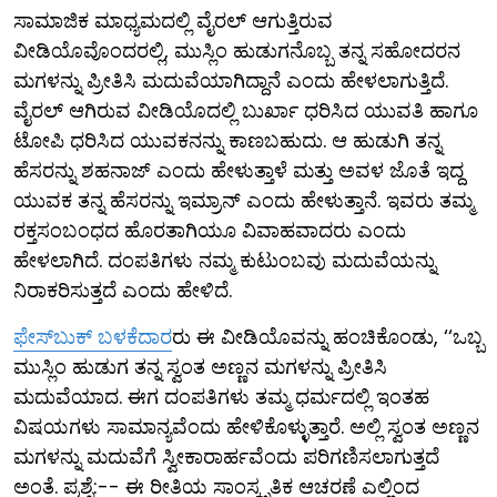
ಸಾಮಾಜಿಕ ಮಾಧ್ಯಮದಲ್ಲಿ ವೈರಲ್ ಆಗುತ್ತಿರುವ
ವೀಡಿಯೊವೊಂದರಲ್ಲಿ, ಮುಸ್ಲಿಂ ಹುಡುಗನೊಬ್ಬ ತನ್ನ ಸಹೋದರನ
ಮಗಳನ್ನು ಪ್ರೀತಿಸಿ ಮದುವೆಯಾಗಿದ್ದಾನೆ ಎಂದು ಹೇಳಲಾಗುತ್ತಿದೆ.
ವೈರಲ್ ಆಗಿರುವ ವೀಡಿಯೊದಲ್ಲಿ ಬುರ್ಖಾ ಧರಿಸಿದ ಯುವತಿ ಹಾಗೂ
ಟೋಪಿ ಧರಿಸಿದ ಯುವಕನನ್ನು ಕಾಣಬಹುದು. ಆ ಹುಡುಗಿ ತನ್ನ
ಹೆಸರನ್ನು ಶಹನಾಜ್ ಎಂದು ಹೇಳುತ್ತಾಳೆ ಮತ್ತು ಅವಳ ಜೊತೆ ಇದ್ದ
ಯುವಕ ತನ್ನ ಹೆಸರನ್ನು ಇಮ್ರಾನ್ ಎಂದು ಹೇಳುತ್ತಾನೆ. ಇವರು ತಮ್ಮ
ರಕ್ತಸಂಬಂಧದ ಹೊರತಾಗಿಯೂ ವಿವಾಹವಾದರು ಎಂದು
ಹೇಳಲಾಗಿದೆ. ದಂಪತಿಗಳು ನಮ್ಮ ಕುಟುಂಬವು ಮದುವೆಯನ್ನು
ನಿರಾಕರಿಸುತ್ತದೆ ಎಂದು ಹೇಳಿದೆ.
ಫೇಸ್​ಬುಕ್ ಬಳಕೆದಾರ
ರು ಈ ವೀಡಿಯೊವನ್ನು ಹಂಚಿಕೊಂಡು, ‘‘ಒಬ್ಬ
ಮುಸ್ಲಿಂ ಹುಡುಗ ತನ್ನ ಸ್ವಂತ ಅಣ್ಣನ ಮಗಳನ್ನು ಪ್ರೀತಿಸಿ
ಮದುವೆಯಾದ. ಈಗ ದಂಪತಿಗಳು ತಮ್ಮ ಧರ್ಮದಲ್ಲಿ ಇಂತಹ
ವಿಷಯಗಳು ಸಾಮಾನ್ಯವೆಂದು ಹೇಳಿಕೊಳ್ಳುತ್ತಾರೆ. ಅಲ್ಲಿ ಸ್ವಂತ ಅಣ್ಣನ
ಮಗಳನ್ನು ಮದುವೆಗೆ ಸ್ವೀಕಾರಾರ್ಹವೆಂದು ಪರಿಗಣಿಸಲಾಗುತ್ತದೆ
ಅಂತೆ. ಪ್ರಶ್ನೆ:-- ಈ ರೀತಿಯ ಸಾಂಸ್ಕೃತಿಕ ಆಚರಣೆ ಎಲ್ಲಿಂದ