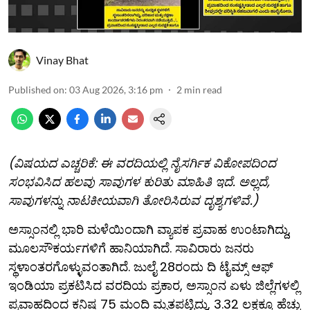
Vinay Bhat
Published on
:
03 Aug 2026, 3:16 pm
2
min read
(ವಿಷಯದ ಎಚ್ಚರಿಕೆ: ಈ ವರದಿಯಲ್ಲಿ ನೈಸರ್ಗಿಕ ವಿಕೋಪದಿಂದ
ಸಂಭವಿಸಿದ ಹಲವು ಸಾವುಗಳ ಕುರಿತು ಮಾಹಿತಿ ಇದೆ. ಅಲ್ಲದೆ,
ಸಾವುಗಳನ್ನು ನಾಟಕೀಯವಾಗಿ ತೋರಿಸಿರುವ ದೃಶ್ಯಗಳಿವೆ.)
ಅಸ್ಸಾಂನಲ್ಲಿ ಭಾರಿ ಮಳೆಯಿಂದಾಗಿ ವ್ಯಾಪಕ ಪ್ರವಾಹ ಉಂಟಾಗಿದ್ದು,
ಮೂಲಸೌಕರ್ಯಗಳಿಗೆ ಹಾನಿಯಾಗಿದೆ. ಸಾವಿರಾರು ಜನರು
ಸ್ಥಳಾಂತರಗೊಳ್ಳುವಂತಾಗಿದೆ. ಜುಲೈ 28ರಂದು ದಿ ಟೈಮ್ಸ್ ಆಫ್
ಇಂಡಿಯಾ ಪ್ರಕಟಿಸಿದ ವರದಿಯ ಪ್ರಕಾರ, ಅಸ್ಸಾಂನ ಏಳು ಜಿಲ್ಲೆಗಳಲ್ಲಿ
ಪ್ರವಾಹದಿಂದ ಕನಿಷ್ಠ 75 ಮಂದಿ ಮೃತಪಟ್ಟಿದ್ದು, 3.32 ಲಕ್ಷಕ್ಕೂ ಹೆಚ್ಚು