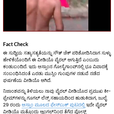
Fact Check
ಈ ಸುದ್ದಿಯ ಸತ್ಯಾಸತ್ಯತೆಯನ್ನು ಸೌತ್ ಚೆಕ್ ಪರಿಶೋದಿಸಿದಾಗ ಸುಳ್ಳು
ಹೇಳಿಕೆಯೊಂದಿಗೆ ಈ ವೀಡಿಯೊ ವೈರಲ್ ಆಗುತ್ತಿದೆ ಎಂಬುದು
ಕಂಡುಬಂದಿದೆ. ಇದು ಅಸ್ಸಾಂನ ಗೋಸೈಗಾಂವ್‌ನಲ್ಲಿ ಭೂ ವಿವಾದಕ್ಕೆ
ಸಂಬಂಧಿಸಿದಂತೆ ಎರಡು ಮುಸ್ಲಿಂ ಗುಂಪುಗಳ ನಡುವೆ ನಡೆದ
ಘರ್ಷಣೆಯ ವೀಡಿಯೊ ಆಗಿದೆ.
ನಿಜಾಂಶವನ್ನು ತಿಳಿಯಲು ನಾವು ವೈರಲ್ ವೀಡಿಯೊದ ಪ್ರಮುಖ ಕೀ-
ಫ್ರೇಮ್​ಗಳನ್ನು ಗೂಗಲ್ ಲೆನ್ಸ್ ಸಹಾಯದಿಂದ ಹುಡುಕಿದಾಗ, ಜುಲೈ
29 ರಂದು
ಅಸ್ಸಾಂ ಮೂಲದ ಫೇಸ್‌ಬುಕ್ ಪುಟದಲ್ಲಿ
ಇದೇ ವೈರಲ್
ವೀಡಿಯೊ ಮತ್ತೊಂದು ಆ್ಯಂಗಲ್​ನಿಂದ ತೆಗೆದ ಪೋಸ್ಟ್