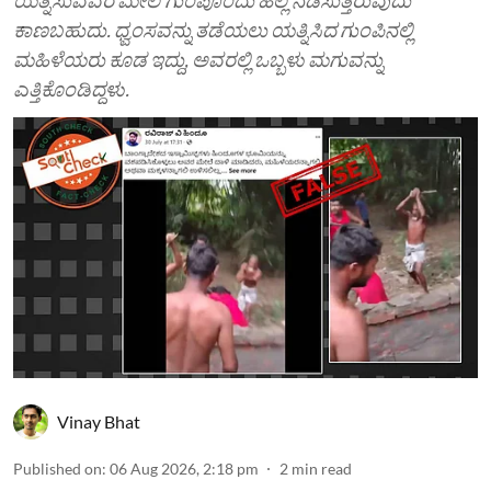
ಕಾಣಬಹುದು. ಧ್ವಂಸವನ್ನು ತಡೆಯಲು ಯತ್ನಿಸಿದ ಗುಂಪಿನಲ್ಲಿ
ಮಹಿಳೆಯರು ಕೂಡ ಇದ್ದು, ಅವರಲ್ಲಿ ಒಬ್ಬಳು ಮಗುವನ್ನು
ಎತ್ತಿಕೊಂಡಿದ್ದಳು.
Vinay Bhat
Published on
:
06 Aug 2026, 2:18 pm
2
min read