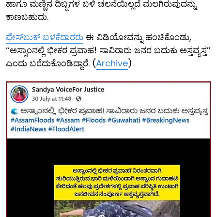
ಹಾಗೂ ಮಣ್ಣಿನ ದಿಬ್ಬಗಳ ಬಳಿ ಚಲನೆಯಿಲ್ಲದೆ ಮಲಗಿರುವುದನ್ನು
ಕಾಣಬಹುದು.
ಫೇಸ್‌ಬುಕ್ ಬಳಕೆದಾರರು
ಈ ವಿಡಿಯೋವನ್ನು ಹಂಚಿಕೊಂಡು,
‘‘ಅಸ್ಸಾಂನಲ್ಲಿ ಭೀಕರ ಪ್ರವಾಹ! ಸಾವಿರಾರು ಜನರ ಬದುಕು ಅಸ್ತವ್ಯಸ್ತ’’
ಎಂದು ಬರೆದುಕೊಂಡಿದ್ದಾರೆ. (
Archive
)