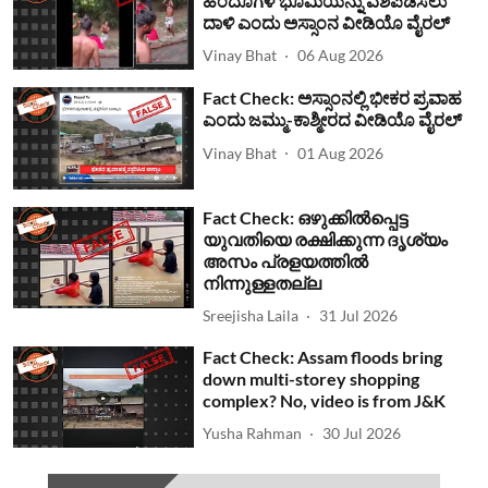
ಹಿಂದೂಗಳ ಭೂಮಿಯನ್ನು ವಶಪಡಿಸಲು
ದಾಳಿ ಎಂದು ಅಸ್ಸಾಂನ ವೀಡಿಯೊ ವೈರಲ್
Vinay Bhat
06 Aug 2026
Fact Check: ಅಸ್ಸಾಂನಲ್ಲಿ ಭೀಕರ ಪ್ರವಾಹ
ಎಂದು ಜಮ್ಮು-ಕಾಶ್ಮೀರದ ವೀಡಿಯೊ ವೈರಲ್
Vinay Bhat
01 Aug 2026
Fact Check: ഒഴുക്കില്‍പ്പെട്ട
യുവതിയെ രക്ഷിക്കുന്ന ദൃശ്യം
അസം പ്രളയത്തില്‍
നിന്നുള്ളതല്ല
Sreejisha Laila
31 Jul 2026
Fact Check: Assam floods bring
down multi-storey shopping
complex? No, video is from J&K
Yusha Rahman
30 Jul 2026