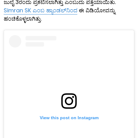
ಜುಲೈ 3ರಂದು ಪ್ರಕಟಿಸಲಾಗಿತ್ತು ಎಂಬುದು ಪತ್ತೆಯಾಯಿತು.
Simran SK ಎಂಬ ಹ್ಯಾಂಡಲ್‌ನಿಂದ
ಈ ವಿಡಿಯೋವನ್ನು
ಹಂಚಿಕೊಳ್ಳಲಾಗಿತ್ತು.
View this post on Instagram