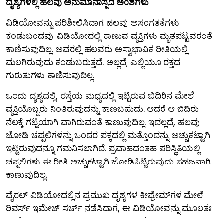
ದೃಶ್ಯಗಳಲ್ಲಿ ಹಲವು ಅನುಮಾನಾಸ್ಪದ ಅಂಶಗಳು
ವಿಡಿಯೋವನ್ನು ಪರಿಶೀಲಿಸಿದಾಗ ಹಲವು ಅಸಂಗತತೆಗಳು
ಕಂಡುಬಂದವು. ವಿಡಿಯೋದಲ್ಲಿ ಕಾಣುವ ವ್ಯಕ್ತಿಗಳು ಮೃತಪಟ್ಟವರಂತೆ
ಕಾಣಿಸುವುದಿಲ್ಲ. ಅವರಲ್ಲಿ ಹಲವರು ಅಸ್ವಾಭಾವಿಕ ರೀತಿಯಲ್ಲಿ
ಮಲಗಿರುವುದು ಕಂಡುಬರುತ್ತದೆ. ಅಲ್ಲದೆ, ಎಲ್ಲಿಯೂ ರಕ್ತದ
ಗುರುತುಗಳು ಕಾಣಿಸುವುದಿಲ್ಲ.
ಒಂದು ದೃಶ್ಯದಲ್ಲಿ, ರಸ್ತೆಯ ಮಧ್ಯದಲ್ಲಿ ಇಟ್ಟಿರುವ ಬಿದಿರಿನ ಮೇಲೆ
ವ್ಯಕ್ತಿಯೊಬ್ಬರು ನಿಂತಿರುವುದನ್ನು ಕಾಣಬಹುದು. ಆದರೆ ಆ ಬಿದಿರು
ನೆಲಕ್ಕೆ ಗಟ್ಟಿಯಾಗಿ ವಾಗಿರುವಂತೆ ಕಾಣುವುದಿಲ್ಲ. ಇದಲ್ಲದೆ, ಹಲವು
ಜೋಡಿ ಚಪ್ಪಲಿಗಳನ್ನು ಒಂದರ ಪಕ್ಕದಲ್ಲಿ ಮತ್ತೊಂದನ್ನು ಅಚ್ಚುಕಟ್ಟಾಗಿ
ಇಟ್ಟಿರುವುದನ್ನೂ ಗಮನಿಸಲಾಗಿದೆ. ಪ್ರವಾಹದಂತಹ ಪರಿಸ್ಥಿತಿಯಲ್ಲಿ
ಚಪ್ಪಲಿಗಳು ಈ ರೀತಿ ಅಚ್ಚುಕಟ್ಟಾಗಿ ಜೋಡಿಸಿಟ್ಟಿರುವುದು ಸಹಜವಾಗಿ
ಕಾಣುವುದಿಲ್ಲ.
ವೈರಲ್ ವಿಡಿಯೋದಲ್ಲಿನ ಪ್ರಮುಖ ದೃಶ್ಯಗಳ ಕೀಫ್ರೇಮ್‌ಗಳ ಮೇಲೆ
ರಿವರ್ಸ್ ಇಮೇಜ್ ಸರ್ಚ್ ನಡೆಸಿದಾಗ, ಈ ವಿಡಿಯೋವನ್ನು ಮೂಲತಃ