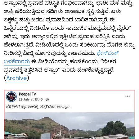
ಅಸ್ಸಾಂನಲ್ಲಿ ಪ್ರವಾಹ ಪರಿಸ್ಥಿತಿ ಗಂಭೀರವಾಗಿದ್ದು, ಭಾರೀ ಮಳೆ ಮತ್ತು
ಉಕ್ಕಿ ಹರಿಯುತ್ತಿರುವ ನದಿಗಳು ಅನಾಹುತ ಸೃಷ್ಟಿಸುತ್ತಿವೆ. ಏಳು
ಲಕ್ಷಕ್ಕೂ ಹೆಚ್ಚು ಜನರು ಪ್ರವಾಹದಿಂದ ಬಾಧಿತರಾಗಿದ್ದಾರೆ. ಈ
ಹಿನ್ನೆಲೆಯಲ್ಲಿ ವೀಡಿಯೊ ಒಂದು ಸಾಮಾಜಿಕ ಮಾಧ್ಯಮದಲ್ಲಿ ವೈರಲ್
ಆಗಿದ್ದು, ಇದು ಅಸ್ಸಾಂನಲ್ಲಿನ ಇತ್ತೀಚಿನ ಪ್ರವಾಹ ಪರಿಸ್ಥಿತಿ ಎಂದು
ಹೇಳಲಾಗುತ್ತಿದೆ. ವೀಡಿಯೊದಲ್ಲಿ ಒಂದು ಸಂಕೀರ್ಣವು ಮೊಗಚಿ ಬಿದ್ದು
ನೀರಿನಲ್ಲಿ ಕೊಚ್ಚಿ ಹೋಗುವುದನ್ನು ಕಾಣಬಹುದು.
ಫೇಸ್​ಬುಕ್
ಬಳಕೆದಾರರು
ಈ ವೀಡಿಯೊವನ್ನು ಹಂಚಿಕೊಂಡು, ‘‘ಭೀಕರ
ಪ್ರವಾಹಕ್ಕೆ ತತ್ತರಿಸಿದ ಅಸ್ಸಾಂ’’ ಎಂದು ಹೇಳಿಕೊಳ್ಳುತ್ತಿದ್ದಾರೆ.
(
Archive
)