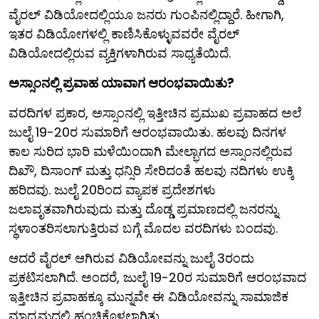
ವೈರಲ್ ವಿಡಿಯೋದಲ್ಲಿಯೂ ಜನರು ಗುಂಪಿನಲ್ಲಿದ್ದಾರೆ. ಹೀಗಾಗಿ,
ಇತರ ವಿಡಿಯೋಗಳಲ್ಲಿ ಕಾಣಿಸಿಕೊಳ್ಳುವವರೇ ವೈರಲ್
ವಿಡಿಯೋದಲ್ಲಿರುವ ವ್ಯಕ್ತಿಗಳಾಗಿರುವ ಸಾಧ್ಯತೆಯಿದೆ.
ಅಸ್ಸಾಂನಲ್ಲಿ ಪ್ರವಾಹ ಯಾವಾಗ ಆರಂಭವಾಯಿತು?
ವರದಿಗಳ ಪ್ರಕಾರ, ಅಸ್ಸಾಂನಲ್ಲಿ ಇತ್ತೀಚಿನ ಪ್ರಮುಖ ಪ್ರವಾಹದ ಅಲೆ
ಜುಲೈ 19-20ರ ಸುಮಾರಿಗೆ ಆರಂಭವಾಯಿತು. ಹಲವು ದಿನಗಳ
ಕಾಲ ಸುರಿದ ಭಾರಿ ಮಳೆಯಿಂದಾಗಿ ಮೇಲ್ಭಾಗದ ಅಸ್ಸಾಂನಲ್ಲಿರುವ
ದಿಖೌ, ದಿಸಾಂಗ್ ಮತ್ತು ಧನ್ಸಿರಿ ಸೇರಿದಂತೆ ಹಲವು ನದಿಗಳು ಉಕ್ಕಿ
ಹರಿದವು. ಜುಲೈ 20ರಿಂದ ವ್ಯಾಪಕ ಪ್ರದೇಶಗಳು
ಜಲಾವೃತವಾಗಿರುವುದು ಮತ್ತು ದೊಡ್ಡ ಪ್ರಮಾಣದಲ್ಲಿ ಜನರನ್ನು
ಸ್ಥಳಾಂತರಿಸಲಾಗುತ್ತಿರುವ ಬಗ್ಗೆ ಮೊದಲ ವರದಿಗಳು ಬಂದವು.
ಆದರೆ ವೈರಲ್ ಆಗಿರುವ ವಿಡಿಯೋವನ್ನು ಜುಲೈ 3ರಂದು
ಪ್ರಕಟಿಸಲಾಗಿದೆ. ಅಂದರೆ, ಜುಲೈ 19-20ರ ಸುಮಾರಿಗೆ ಆರಂಭವಾದ
ಇತ್ತೀಚಿನ ಪ್ರವಾಹಕ್ಕೂ ಮುನ್ನವೇ ಈ ವಿಡಿಯೋವನ್ನು ಸಾಮಾಜಿಕ
ಮಾಧ್ಯಮದಲ್ಲಿ ಹಂಚಿಕೊಳ್ಳಲಾಗಿತ್ತು.