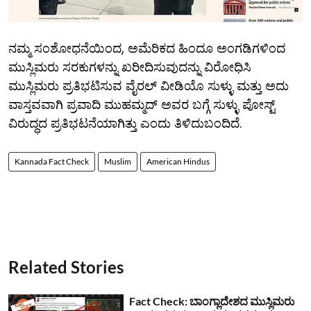
ನಮ್ಮ ಸಂಶೋಧನೆಯಿಂದ, ಅಮೆರಿಕದ ಹಿಂದೂ ಅಂಗಡಿಗಳಿಂದ
ಮುಸ್ಲಿಮರು ಸರಕುಗಳನ್ನು ಖರೀದಿಸುವುದನ್ನು ವಿರೋಧಿಸಿ
ಮುಸ್ಲಿಮರು ಪ್ರತಿಭಟಿಸುವ ವೈರಲ್ ವೀಡಿಯೊ ಸುಳ್ಳು ಮತ್ತು ಅದು
ವಾಸ್ತವವಾಗಿ ಪ್ರವಾದಿ ಮುಹಮ್ಮದ್ ಅವರ ಬಗ್ಗೆ ಸುಳ್ಳು ಪೋಸ್ಟ್
ವಿರುದ್ಧದ ಪ್ರತಿಭಟನೆಯಾಗಿತ್ತು ಎಂದು ತಿಳಿದುಬಂದಿದೆ.
Kannada Fact Check
Muslim
American Hindus
Related Stories
Fact Check: ಬಾಂಗ್ಲಾದೇಶದ ಮುಸ್ಲಿಮರು