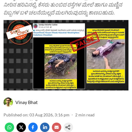
ನೀರಿನ ಹರಿವಿನಲ್ಲಿ, ಕೆಸರು ತುಂಬಿದ ರಸ್ತೆಗಳ ಮೇಲೆ ಹಾಗೂ ಮಣ್ಣಿನ
ದಿಬ್ಬಗಳ ಬಳಿ ಚಲನೆಯಿಲ್ಲದೆ ಮಲಗಿರುವುದನ್ನು ಕಾಣಬಹುದು.
Vinay Bhat
Published on
:
03 Aug 2026, 3:16 pm
2
min read