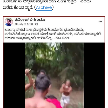
ಹಿಂದೂಗಳು ಅಲ್ಪಸಂಖ್ಯಾತರಾದಾಗ ಹೀಗಾಗುತ್ತದೆ.’’ ಎಂದು
ಬರೆದುಕೊಂಡಿದ್ದಾರೆ. (
Archive
)