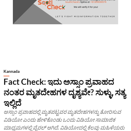
Kannada
Fact Check: ಇದು ಅಸ್ಸಾಂ ಪ್ರವಾಹದ
ನಂತರ ಮೃತದೇಹಗಳ ದೃಶ್ಯವೇ? ಸುಳ್ಳು, ಸತ್ಯ
ಇಲ್ಲಿದೆ
ಅಸ್ಸಾಂ ಪ್ರವಾಹದಲ್ಲಿ ಮೃತಪಟ್ಟವರ ಮೃತದೇಹಗಳನ್ನು ತೋರಿಸುವ
ವಿಡಿಯೋ ಎಂದು ಹೇಳಿಕೊಂಡು ಒಂದು ವಿಡಿಯೋ ಸಾಮಾಜಿಕ
ಮಾಧ್ಯಮಗಳಲ್ಲಿ ವೈರಲ್ ಆಗಿದೆ. ವಿಡಿಯೋದಲ್ಲಿ ಕೆಲವು ಮಹಿಳೆಯರು