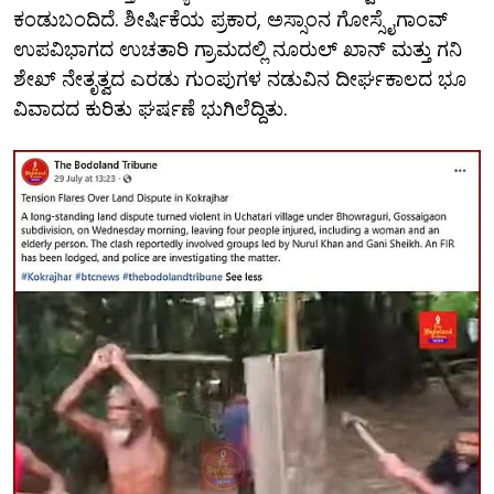
ಕಂಡುಬಂದಿದೆ. ಶೀರ್ಷಿಕೆಯ ಪ್ರಕಾರ, ಅಸ್ಸಾಂನ ಗೋಸ್ಸೈಗಾಂವ್
ಉಪವಿಭಾಗದ ಉಚತಾರಿ ಗ್ರಾಮದಲ್ಲಿ ನೂರುಲ್ ಖಾನ್ ಮತ್ತು ಗನಿ
ಶೇಖ್ ನೇತೃತ್ವದ ಎರಡು ಗುಂಪುಗಳ ನಡುವಿನ ದೀರ್ಘಕಾಲದ ಭೂ
ವಿವಾದದ ಕುರಿತು ಘರ್ಷಣೆ ಭುಗಿಲೆದ್ದಿತು.