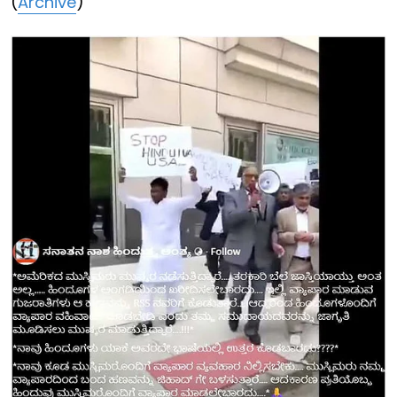
(
Archive
)