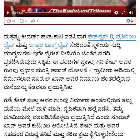
ಮತ್ತಷ್ಟು ಕೀವರ್ಡ್ ಹುಡುಕಾಟ ನಡೆಸಿದಾಗ
ಹೆಡ್‌ಲೈನ್ 8
,
ಪ್ರತಿಬಿಂಬ
ಲೈವ್
ಮತ್ತು
ಅಸ್ಸಾಂ ಟಾಕ್ಸ್ ಲೈವ್
ಸೇರಿದಂತೆ ಸ್ಥಳೀಯ ಸುದ್ದಿ
ಮಾಧ್ಯಮಗಳು ಇದೇ ವೈರಲ್ ವೀಡಿಯೊ ಜೊತೆಗೆ ವರದಿ
ಪ್ರಕಟಿಸಿರುವುದು ಸಿಕ್ಕಿತು. ಈ ವರದಿಗಳ ಪ್ರಕಾರ, ಗನಿ ಶೇಖ್ ಅವರ
ಗುಂಪು ಪ್ರಧಾನ ಮಂತ್ರಿ ಆವಾಸ್ ಯೋಜನೆ - ಗ್ರಾಮೀಣ ಅಡಿಯಲ್ಲಿ
ನಿರ್ಮಿಸಲಾದ ನೂರುಲ್ ಖಾನ್ ಅವರ ನಿರ್ಮಾಣ ಹಂತದಲ್ಲಿರುವ
ಮನೆಯನ್ನು ಕೆಡವಲು ಪ್ರಯತ್ನಿಸಿತು.
ಗಣಿ ಶೇಖ್ ಮತ್ತು ಅವರ ಗುಂಪು ನಿರ್ಮಾಣ ಹಂತದಲ್ಲಿರುವ ತಮ್ಮ
ಮನೆಯ ಮೇಲೆ ದಾಳಿ ಮಾಡಿ, ದೈಹಿಕವಾಗಿ ಹಲ್ಲೆ ನಡೆಸಿ, ತಮ್ಮ
ಭೂಮಿಯನ್ನು ವಶಪಡಿಸಿಕೊಳ್ಳಲು ಪ್ರಯತ್ನಿಸಿದೆ ಎಂದು ನೂರುಲ್
ಖಾನ್ ಅವರ ಕುಟುಂಬ ಆರೋಪಿಸಿದೆ. ಶೇಖ್ ಮತ್ತು ಅವರ
ಸಹಚರರ ವಿರುದ್ಧ ತನಿಖೆ ಮತ್ತು ಕಠಿಣ ಕ್ರಮ ಕೈಗೊಳ್ಳಬೇಕೆಂದು