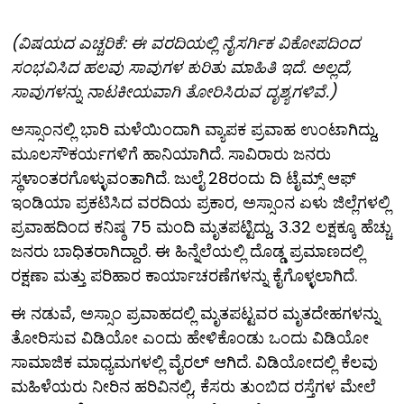
(ವಿಷಯದ ಎಚ್ಚರಿಕೆ: ಈ ವರದಿಯಲ್ಲಿ ನೈಸರ್ಗಿಕ ವಿಕೋಪದಿಂದ
ಸಂಭವಿಸಿದ ಹಲವು ಸಾವುಗಳ ಕುರಿತು ಮಾಹಿತಿ ಇದೆ. ಅಲ್ಲದೆ,
ಸಾವುಗಳನ್ನು ನಾಟಕೀಯವಾಗಿ ತೋರಿಸಿರುವ ದೃಶ್ಯಗಳಿವೆ.)
ಅಸ್ಸಾಂನಲ್ಲಿ ಭಾರಿ ಮಳೆಯಿಂದಾಗಿ ವ್ಯಾಪಕ ಪ್ರವಾಹ ಉಂಟಾಗಿದ್ದು,
ಮೂಲಸೌಕರ್ಯಗಳಿಗೆ ಹಾನಿಯಾಗಿದೆ. ಸಾವಿರಾರು ಜನರು
ಸ್ಥಳಾಂತರಗೊಳ್ಳುವಂತಾಗಿದೆ. ಜುಲೈ 28ರಂದು ದಿ ಟೈಮ್ಸ್ ಆಫ್
ಇಂಡಿಯಾ ಪ್ರಕಟಿಸಿದ ವರದಿಯ ಪ್ರಕಾರ, ಅಸ್ಸಾಂನ ಏಳು ಜಿಲ್ಲೆಗಳಲ್ಲಿ
ಪ್ರವಾಹದಿಂದ ಕನಿಷ್ಠ 75 ಮಂದಿ ಮೃತಪಟ್ಟಿದ್ದು, 3.32 ಲಕ್ಷಕ್ಕೂ ಹೆಚ್ಚು
ಜನರು ಬಾಧಿತರಾಗಿದ್ದಾರೆ. ಈ ಹಿನ್ನೆಲೆಯಲ್ಲಿ ದೊಡ್ಡ ಪ್ರಮಾಣದಲ್ಲಿ
ರಕ್ಷಣಾ ಮತ್ತು ಪರಿಹಾರ ಕಾರ್ಯಾಚರಣೆಗಳನ್ನು ಕೈಗೊಳ್ಳಲಾಗಿದೆ.
ಈ ನಡುವೆ, ಅಸ್ಸಾಂ ಪ್ರವಾಹದಲ್ಲಿ ಮೃತಪಟ್ಟವರ ಮೃತದೇಹಗಳನ್ನು
ತೋರಿಸುವ ವಿಡಿಯೋ ಎಂದು ಹೇಳಿಕೊಂಡು ಒಂದು ವಿಡಿಯೋ
ಸಾಮಾಜಿಕ ಮಾಧ್ಯಮಗಳಲ್ಲಿ ವೈರಲ್ ಆಗಿದೆ. ವಿಡಿಯೋದಲ್ಲಿ ಕೆಲವು
ಮಹಿಳೆಯರು ನೀರಿನ ಹರಿವಿನಲ್ಲಿ, ಕೆಸರು ತುಂಬಿದ ರಸ್ತೆಗಳ ಮೇಲೆ