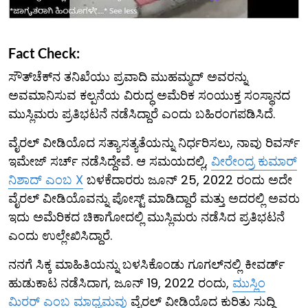
Fact Check:
ಸೌತ್‌ಚೆಕ್‌ನ ತನಿಖೆಯು ಪ್ರವಾದಿ ಮುಹಮ್ಮದ್ ಅವರನ್ನು
ಅವಮಾನಿಸುವ ಕಲ್ಪನೆಯ ವಿರುದ್ಧ ಅಮೆರಿಕ ಸಂಯುಕ್ತ ಸಂಸ್ಥಾನದ
ಮುಸ್ಲಿಮರು ಪ್ರತಿಭಟನೆ ನಡೆಸಿದ್ದಾರೆ ಎಂದು ಬಹಿರಂಗಪಡಿಸಿದೆ.
ವೈರಲ್ ವೀಡಿಯೊದ ಸತ್ಯಾಸತ್ಯತೆಯನ್ನು ನಿರ್ಧರಿಸಲು, ನಾವು ರಿವರ್ಸ್
ಇಮೇಜ್ ಸರ್ಚ್ ನಡೆಸಿದ್ದೇವೆ. ಆ ಸಮಯದಲ್ಲಿ,
ವೀರೇಂದ್ರ ಕುಮಾರ್
ನಿಶಾದ್ ಎಂಬ X
ಬಳಕೆದಾರರು ಜೂನ್ 25, 2022 ರಂದು ಅದೇ
ವೈರಲ್ ವೀಡಿಯೊವನ್ನು ಪೋಸ್ಟ್ ಮಾಡಿದ್ದಾರೆ ಮತ್ತು ಅದರಲ್ಲಿ ಅವರು
ಇದು ಅಮೆರಿಕದ ಚಿಕಾಗೋದಲ್ಲಿ ಮುಸ್ಲಿಮರು ನಡೆಸಿದ ಪ್ರತಿಭಟನೆ
ಎಂದು ಉಲ್ಲೇಖಿಸಿದ್ದಾರೆ.
ನನಗೆ ಸಿಕ್ಕ ಮಾಹಿತಿಯನ್ನು ಬಳಸಿಕೊಂಡು ಗೂಗಲ್‌ನಲ್ಲಿ ಕೀವರ್ಡ್
ಹುಡುಕಾಟ ನಡೆಸಿದಾಗ, ಜೂನ್ 19, 2022 ರಂದು,
ಮುಸ್ಲಿಂ
ಮಿರರ್ ಎಂಬ ಮಾಧ್ಯಮವು
ವೈರಲ್ ವೀಡಿಯೊದ ಕುರಿತು ಸುದ್ದಿ