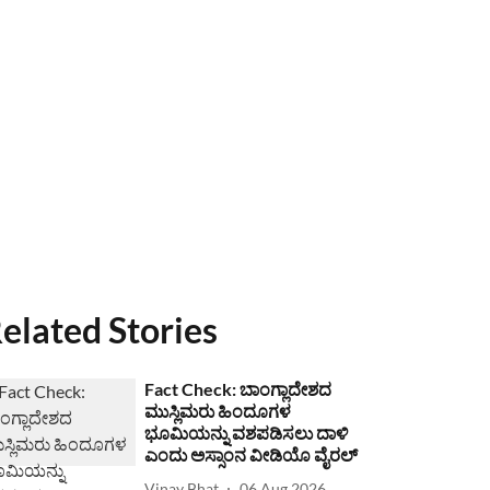
elated Stories
Fact Check: ಬಾಂಗ್ಲಾದೇಶದ
ಮುಸ್ಲಿಮರು ಹಿಂದೂಗಳ
ಭೂಮಿಯನ್ನು ವಶಪಡಿಸಲು ದಾಳಿ
ಎಂದು ಅಸ್ಸಾಂನ ವೀಡಿಯೊ ವೈರಲ್
Vinay Bhat
06 Aug 2026