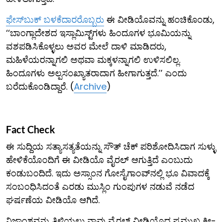
ಫೇಸ್​ಬುಕ್ ಬಳಕೆದಾರರೊಬ್ಬರು
ಈ ವೀಡಿಯೊವನ್ನು ಹಂಚಿಕೊಂಡು,
‘‘ಬಾಂಗ್ಲಾದೇಶದ ಇಸ್ಲಾಮಿಸ್ಟ್‌ಗಳು ಹಿಂದೂಗಳ ಭೂಮಿಯನ್ನು
ವಶಪಡಿಸಿಕೊಳ್ಳಲು ಅವರ ಮೇಲೆ ದಾಳಿ ಮಾಡಿದರು,
ಮಹಿಳೆಯರನ್ನಾಗಲಿ ಅಥವಾ ಮಕ್ಕಳನ್ನಾಗಲಿ ಉಳಿಸಲಿಲ್ಲ.
ಹಿಂದೂಗಳು ಅಲ್ಪಸಂಖ್ಯಾತರಾದಾಗ ಹೀಗಾಗುತ್ತದೆ.’’ ಎಂದು
ಬರೆದುಕೊಂಡಿದ್ದಾರೆ. (
Archive
)
Fact Check
ಈ ಸುದ್ದಿಯ ಸತ್ಯಾಸತ್ಯತೆಯನ್ನು ಸೌತ್ ಚೆಕ್ ಪರಿಶೋದಿಸಿದಾಗ ಸುಳ್ಳು
ಹೇಳಿಕೆಯೊಂದಿಗೆ ಈ ವೀಡಿಯೊ ವೈರಲ್ ಆಗುತ್ತಿದೆ ಎಂಬುದು
ಕಂಡುಬಂದಿದೆ. ಇದು ಅಸ್ಸಾಂನ ಗೋಸೈಗಾಂವ್‌ನಲ್ಲಿ ಭೂ ವಿವಾದಕ್ಕೆ
ಸಂಬಂಧಿಸಿದಂತೆ ಎರಡು ಮುಸ್ಲಿಂ ಗುಂಪುಗಳ ನಡುವೆ ನಡೆದ
ಘರ್ಷಣೆಯ ವೀಡಿಯೊ ಆಗಿದೆ.
ನಿಜಾಂಶವನ್ನು ತಿಳಿಯಲು ನಾವು ವೈರಲ್ ವೀಡಿಯೊದ ಪ್ರಮುಖ ಕೀ-