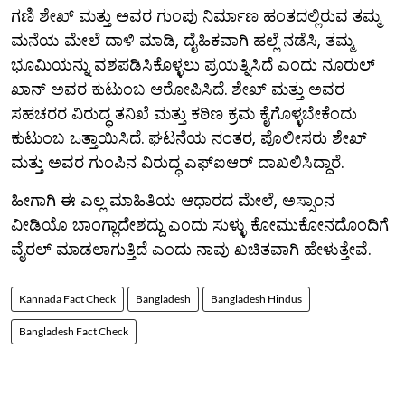
ಗಣಿ ಶೇಖ್ ಮತ್ತು ಅವರ ಗುಂಪು ನಿರ್ಮಾಣ ಹಂತದಲ್ಲಿರುವ ತಮ್ಮ
ಮನೆಯ ಮೇಲೆ ದಾಳಿ ಮಾಡಿ, ದೈಹಿಕವಾಗಿ ಹಲ್ಲೆ ನಡೆಸಿ, ತಮ್ಮ
ಭೂಮಿಯನ್ನು ವಶಪಡಿಸಿಕೊಳ್ಳಲು ಪ್ರಯತ್ನಿಸಿದೆ ಎಂದು ನೂರುಲ್
ಖಾನ್ ಅವರ ಕುಟುಂಬ ಆರೋಪಿಸಿದೆ. ಶೇಖ್ ಮತ್ತು ಅವರ
ಸಹಚರರ ವಿರುದ್ಧ ತನಿಖೆ ಮತ್ತು ಕಠಿಣ ಕ್ರಮ ಕೈಗೊಳ್ಳಬೇಕೆಂದು
ಕುಟುಂಬ ಒತ್ತಾಯಿಸಿದೆ. ಘಟನೆಯ ನಂತರ, ಪೊಲೀಸರು ಶೇಖ್
ಮತ್ತು ಅವರ ಗುಂಪಿನ ವಿರುದ್ಧ ಎಫ್‌ಐಆರ್ ದಾಖಲಿಸಿದ್ದಾರೆ.
ಹೀಗಾಗಿ ಈ ಎಲ್ಲ ಮಾಹಿತಿಯ ಆಧಾರದ ಮೇಲೆ, ಅಸ್ಸಾಂನ
ವೀಡಿಯೊ ಬಾಂಗ್ಲಾದೇಶದ್ದು ಎಂದು ಸುಳ್ಳು ಕೋಮುಕೋನದೊಂದಿಗೆ
ವೈರಲ್ ಮಾಡಲಾಗುತ್ತಿದೆ ಎಂದು ನಾವು ಖಚಿತವಾಗಿ ಹೇಳುತ್ತೇವೆ.
Kannada Fact Check
Bangladesh
Bangladesh Hindus
Bangladesh Fact Check