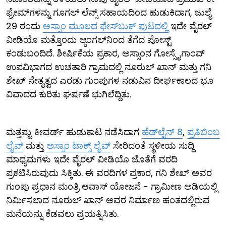
ಫ್ರೇಮ್​ಗಳನ್ನು ಗೂಗಲ್ ಲೆನ್ಸ್ ಸಹಾಯದಿಂದ ಹುಡುಕಿದಾಗ, ಜುಲೈ
29 ರಂದು
ಅಸ್ಸಾಂ ಮೂಲದ ಫೇಸ್‌ಬುಕ್ ಪುಟದಲ್ಲಿ
ಇದೇ ವೈರಲ್
ವೀಡಿಯೊ ಮತ್ತೊಂದು ಆ್ಯಂಗಲ್​ನಿಂದ ತೆಗೆದ ಪೋಸ್ಟ್
ಕಂಡುಬಂದಿದೆ. ಶೀರ್ಷಿಕೆಯ ಪ್ರಕಾರ, ಅಸ್ಸಾಂನ ಗೋಸ್ಸೈಗಾಂವ್
ಉಪವಿಭಾಗದ ಉಚತಾರಿ ಗ್ರಾಮದಲ್ಲಿ ನೂರುಲ್ ಖಾನ್ ಮತ್ತು ಗನಿ
ಶೇಖ್ ನೇತೃತ್ವದ ಎರಡು ಗುಂಪುಗಳ ನಡುವಿನ ದೀರ್ಘಕಾಲದ ಭೂ
ವಿವಾದದ ಕುರಿತು ಘರ್ಷಣೆ ಭುಗಿಲೆದ್ದಿತು.
ಮತ್ತಷ್ಟು ಕೀವರ್ಡ್ ಹುಡುಕಾಟ ನಡೆಸಿದಾಗ
ಹೆಡ್‌ಲೈನ್ 8
,
ಪ್ರತಿಬಿಂಬ
ಲೈವ್
ಮತ್ತು
ಅಸ್ಸಾಂ ಟಾಕ್ಸ್ ಲೈವ್
ಸೇರಿದಂತೆ ಸ್ಥಳೀಯ ಸುದ್ದಿ
ಮಾಧ್ಯಮಗಳು ಇದೇ ವೈರಲ್ ವೀಡಿಯೊ ಜೊತೆಗೆ ವರದಿ
ಪ್ರಕಟಿಸಿರುವುದು ಸಿಕ್ಕಿತು. ಈ ವರದಿಗಳ ಪ್ರಕಾರ, ಗನಿ ಶೇಖ್ ಅವರ
ಗುಂಪು ಪ್ರಧಾನ ಮಂತ್ರಿ ಆವಾಸ್ ಯೋಜನೆ - ಗ್ರಾಮೀಣ ಅಡಿಯಲ್ಲಿ
ನಿರ್ಮಿಸಲಾದ ನೂರುಲ್ ಖಾನ್ ಅವರ ನಿರ್ಮಾಣ ಹಂತದಲ್ಲಿರುವ
ಮನೆಯನ್ನು ಕೆಡವಲು ಪ್ರಯತ್ನಿಸಿತು.