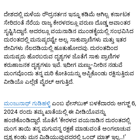
ದೇಶದಲ್ಲಿ ಮಳೆಯ ರೌದ್ರನರ್ತನ ಇನ್ನೂ ಕಡಿಮೆ ಆಗಿಲ್ಲ. ಕರ್ನಾಟಕ
ಸೇರಿದಂತೆ ನೆರೆಯ ರಾಜ್ಯ ಕೇರಳದಲ್ಲೂ ವರುಣ ದೊಡ್ಡ ಅವಾಂತರ
ಸೃಷ್ಟಿಸಿದ್ದಾನೆ. ಅದರಲ್ಲೂ ವಯನಾಡಿನ ಮುಂಡಕೈಯಲ್ಲಿ ಸಂಭವಿಸಿದ
ದುರಂತದಲ್ಲಿ ಮನುಷ್ಯರಷ್ಟೇ ಅಲ್ಲ, ಸಾಕುಪ್ರಾಣಿಗಳು ಮತ್ತು ಇತರ
ಜೀವಿಗಳು ನೆಲದಡಿಯಲ್ಲಿ ಹೂತುಹೋದವು. ದುರಂತದಿಂದ
ಮನುಷ್ಯರು ಹೊರಬರುವ ದೃಶ್ಯಗಳ ಜೊತೆಗೆ ಸಾಕು ಪ್ರಾಣಿಗಳ
ಕರುಣಾಜನಕ ದೃಶ್ಯಗಳೂ ಇವೆ. ಇದೀಗ ಮಣ್ಣು-ನೀರಿನ ನಡುವೆ
ಮಂಗವೊಂದು ತನ್ನ ಮರಿ ಕೋತಿಯನ್ನು ಅಪ್ಪಿಕೊಂಡು ರಕ್ಷಿಸುತ್ತಿರುವ
ವೀಡಿಯೊ ಎಲ್ಲೆಡೆ ವೈರಲ್ ಆಗುತ್ತಿದೆ.
ಮಂಜುನಾಥ್ ಗುಡಿಹಳ್ಳಿ
ಎಂಬ ಫೇಸ್​ಬುಕ್ ಬಳಕೆದಾರರು ಆಗಸ್ಟ್ 6,
2024 ರಂದು ತಮ್ಮ ಖಾತೆಯಲ್ಲಿ ಈ ವೀಡಿಯೊವನ್ನು
ಹಂಚಿಕೊಂಡಿದ್ದಾರೆ. ಜೊತೆಗೆ 'ಕೇರಳದ ವಯನಾಡಿನ ದುರಂತದಲ್ಲಿ
ಮಂಗ ತಾಯಿ ತನ್ನ ಮಗುವನ್ನ ರಕ್ಷಣೆ ಮಾಡುವಂತೆ ಅಂಗಲಾಚುವ
ದೃಶ್ಯ ಕಂಡು ಮನ ಮಿಡಿಯುವುವದರಲ್ಲಿ ಒಂದ್ ಮಾತ್ ಇಲ್ಲ....!'