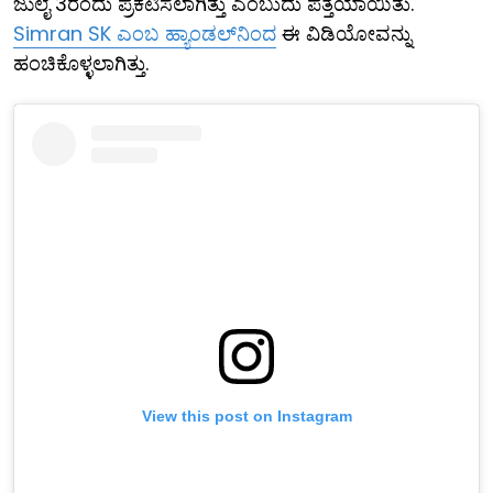
ಜುಲೈ 3ರಂದು ಪ್ರಕಟಿಸಲಾಗಿತ್ತು ಎಂಬುದು ಪತ್ತೆಯಾಯಿತು.
Simran SK ಎಂಬ ಹ್ಯಾಂಡಲ್‌ನಿಂದ
ಈ ವಿಡಿಯೋವನ್ನು
ಹಂಚಿಕೊಳ್ಳಲಾಗಿತ್ತು.
View this post on Instagram