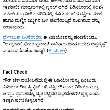
ತೋರಿಸುವ ವಿಡಿಯೋ ಎಂದು ಹೇಳಿಕೊಂಡು ಒಂದು ವಿಡಿಯೋ
ಸಾಮಾಜಿಕ ಮಾಧ್ಯಮಗಳಲ್ಲಿ ವೈರಲ್ ಆಗಿದೆ. ವಿಡಿಯೋದಲ್ಲಿ ಕೆಲವು
ಮಹಿಳೆಯರು ನೀರಿನ ಹರಿವಿನಲ್ಲಿ, ಕೆಸರು ತುಂಬಿದ ರಸ್ತೆಗಳ ಮೇಲೆ
ಹಾಗೂ ಮಣ್ಣಿನ ದಿಬ್ಬಗಳ ಬಳಿ ಚಲನೆಯಿಲ್ಲದೆ ಮಲಗಿರುವುದನ್ನು
ಕಾಣಬಹುದು.
ಫೇಸ್‌ಬುಕ್ ಬಳಕೆದಾರರು
ಈ ವಿಡಿಯೋವನ್ನು ಹಂಚಿಕೊಂಡು,
‘‘ಅಸ್ಸಾಂನಲ್ಲಿ ಭೀಕರ ಪ್ರವಾಹ! ಸಾವಿರಾರು ಜನರ ಬದುಕು ಅಸ್ತವ್ಯಸ್ತ’’
ಎಂದು ಬರೆದುಕೊಂಡಿದ್ದಾರೆ. (
Archive
)
Fact Check
ಸೌತ್ ಚೆಕ್ ಪರಿಶೀಲನೆಯಲ್ಲಿ ಈ ವಿಡಿಯೋ ಸುಳ್ಳು ಎಂಬುದು
ತಿಳಿದುಬಂದಿದೆ. ಸ್ಕ್ರಿಪ್ಟೆಡ್ ಆಗಿ ಚಿತ್ರೀಕರಿಸಲಾದ ವಿಡಿಯೋವನ್ನು
ಅಸ್ಸಾಂ ಪ್ರವಾಹದಲ್ಲಿ ಮೃತಪಟ್ಟವರ ಮೃತದೇಹಗಳ ದೃಶ್ಯ ಎಂದು
ತಪ್ಪಾಗಿ ಹಂಚಿಕೊಳ್ಳಲಾಗಿದೆ.