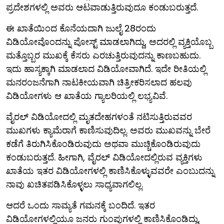
ಪ್ರದೇಶಗಳಲ್ಲಿ ಅವರು ಆಟವಾಡುತ್ತಿರುವುದೂ ಕಂಡುಬರುತ್ತದೆ.
ಈ ಖಾತೆಯಿಂದ ಕೊನೆಯದಾಗಿ ಜುಲೈ 28ರಂದು
ವಿಡಿಯೋವೊಂದನ್ನು ಪೋಸ್ಟ್ ಮಾಡಲಾಗಿದ್ದು, ಅದರಲ್ಲಿ ವ್ಯಕ್ತಿಯೊಬ್ಬ
ಮತ್ತೊಬ್ಬರ ಮುಖಕ್ಕೆ ಕೆಸರು ಎರಚುತ್ತಿರುವುದನ್ನು ಕಾಣಬಹುದು.
ಇದು ಹಾಸ್ಯಕ್ಕಾಗಿ ಮಾಡಲಾದ ವಿಡಿಯೋವಾಗಿದೆ. ಇದೇ ರೀತಿಯಲ್ಲಿ
ಮನರಂಜನೆಗಾಗಿ ನಾಟಕೀಯವಾಗಿ ಚಿತ್ರೀಕರಿಸಲಾದ ಹಲವು
ವಿಡಿಯೋಗಳು ಆ ಖಾತೆಯ ಗ್ಯಾಲರಿಯಲ್ಲಿ ಲಭ್ಯವಿವೆ.
ವೈರಲ್ ವಿಡಿಯೋದಲ್ಲಿ ಮೃತದೇಹಗಳಂತೆ ನಟಿಸುತ್ತಿರುವವರ
ಮುಖಗಳು ಕ್ಯಾಮೆರಾಗೆ ಕಾಣಿಸುವುದಿಲ್ಲ. ಅವರು ಮುಖವನ್ನು ಬೇರೆ
ಕಡೆಗೆ ತಿರುಗಿಸಿಕೊಂಡಿರುವುದು ಅಥವಾ ಮುಚ್ಚಿಕೊಂಡಿರುವುದು
ಕಂಡುಬರುತ್ತದೆ. ಹೀಗಾಗಿ, ವೈರಲ್ ವಿಡಿಯೋದಲ್ಲಿರುವ ವ್ಯಕ್ತಿಗಳು
ಖಾತೆಯ ಇತರ ವಿಡಿಯೋಗಳಲ್ಲಿ ಕಾಣಿಸಿಕೊಳ್ಳುವವರೇ ಎಂಬುದನ್ನು
ನಾವು ಖಚಿತಪಡಿಸಿಕೊಳ್ಳಲು ಸಾಧ್ಯವಾಗಲಿಲ್ಲ.
ಆದರೆ ಒಂದು ಸಾಮ್ಯತೆ ಗಮನಕ್ಕೆ ಬಂದಿದೆ. ಇತರ
ವಿಡಿಯೋಗಳಲ್ಲಿಯೂ ಜನರು ಗುಂಪುಗಳಲ್ಲಿ ಕಾಣಿಸಿಕೊಂಡಿದ್ದು,