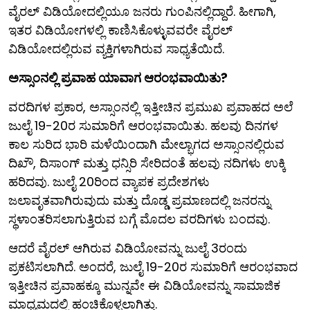
ವೈರಲ್ ವಿಡಿಯೋದಲ್ಲಿಯೂ ಜನರು ಗುಂಪಿನಲ್ಲಿದ್ದಾರೆ. ಹೀಗಾಗಿ,
ಇತರ ವಿಡಿಯೋಗಳಲ್ಲಿ ಕಾಣಿಸಿಕೊಳ್ಳುವವರೇ ವೈರಲ್
ವಿಡಿಯೋದಲ್ಲಿರುವ ವ್ಯಕ್ತಿಗಳಾಗಿರುವ ಸಾಧ್ಯತೆಯಿದೆ.
ಅಸ್ಸಾಂನಲ್ಲಿ ಪ್ರವಾಹ ಯಾವಾಗ ಆರಂಭವಾಯಿತು?
ವರದಿಗಳ ಪ್ರಕಾರ, ಅಸ್ಸಾಂನಲ್ಲಿ ಇತ್ತೀಚಿನ ಪ್ರಮುಖ ಪ್ರವಾಹದ ಅಲೆ
ಜುಲೈ 19-20ರ ಸುಮಾರಿಗೆ ಆರಂಭವಾಯಿತು. ಹಲವು ದಿನಗಳ
ಕಾಲ ಸುರಿದ ಭಾರಿ ಮಳೆಯಿಂದಾಗಿ ಮೇಲ್ಭಾಗದ ಅಸ್ಸಾಂನಲ್ಲಿರುವ
ದಿಖೌ, ದಿಸಾಂಗ್ ಮತ್ತು ಧನ್ಸಿರಿ ಸೇರಿದಂತೆ ಹಲವು ನದಿಗಳು ಉಕ್ಕಿ
ಹರಿದವು. ಜುಲೈ 20ರಿಂದ ವ್ಯಾಪಕ ಪ್ರದೇಶಗಳು
ಜಲಾವೃತವಾಗಿರುವುದು ಮತ್ತು ದೊಡ್ಡ ಪ್ರಮಾಣದಲ್ಲಿ ಜನರನ್ನು
ಸ್ಥಳಾಂತರಿಸಲಾಗುತ್ತಿರುವ ಬಗ್ಗೆ ಮೊದಲ ವರದಿಗಳು ಬಂದವು.
ಆದರೆ ವೈರಲ್ ಆಗಿರುವ ವಿಡಿಯೋವನ್ನು ಜುಲೈ 3ರಂದು
ಪ್ರಕಟಿಸಲಾಗಿದೆ. ಅಂದರೆ, ಜುಲೈ 19-20ರ ಸುಮಾರಿಗೆ ಆರಂಭವಾದ
ಇತ್ತೀಚಿನ ಪ್ರವಾಹಕ್ಕೂ ಮುನ್ನವೇ ಈ ವಿಡಿಯೋವನ್ನು ಸಾಮಾಜಿಕ
ಮಾಧ್ಯಮದಲ್ಲಿ ಹಂಚಿಕೊಳ್ಳಲಾಗಿತ್ತು.