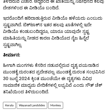
ತಿಳಿದಿರುವ ವಿಚಾರ. ಆದ್ದರಿಂದ ಈ ಖಾತೆಯನ್ನು ನಿಷೇಧಿಸದ ಕೆಲವು
ದೇಶಗಳಿಂದ ಈ ವೀಡಿಯೊ ಬಂದಿದೆ.
ಇದರೊಂದಿಗೆ ಹರಿದಾಡುತ್ತಿರುವ ವೀಡಿಯೊ ಹಳೆಯದು ಎಂಬುದು
ಸ್ಪಷ್ಟವಾಗಿದೆ. ಟಿಕ್‌ಟಾಕ್‌ನ ಇತರ ಹಲವು ಖಾತೆಗಳಲ್ಲಿ ಇದೇ
ವೀಡಿಯೊ ಕಂಡುಬಂದಿದ್ದರೂ, ಯಾರೂ ಯಾವುದೇ ಸ್ಪಷ್ಟ
ಮಾಹಿತಿಯನ್ನು ನೀಡದ ಕಾರಣ ವೀಡಿಯೊದ ನೈಜ ಹಿನ್ನೆಲೆ
ಸ್ಪಷ್ಟವಾಗಿಲ್ಲ.
ತೀರ್ಮಾನ:
ಹೀಗಾಗಿ ಮಂಗಗಳು ಕೆಸರಿನ ನಡುವಲ್ಲಿರುವ ದೃಶ್ಯ ವಯನಾಡಿನ
ಮುಂಡಕೈ ದುರಂತದ ಪ್ರದೇಶವಲ್ಲ. ಮುಂಡಕೈ ದುರಂತ ಸಂಭವಿಸಿದ
30 ಜುಲೈ 2024 ಕ್ಕಿಂತ ಮುಂಚೆಯೇ ಈ ದೃಶ್ಯಗಳು ವಿವಿಧ
ಸಾಮಾಜಿಕ ಮಾಧ್ಯಮ ವೇದಿಕೆಗಳಲ್ಲಿ ಲಭ್ಯವಿವೆ ಎಂದು ಸೌತ್ ಚೆಕ್
ತನಿಖೆಯಿಂದ ತಿಳಿದುಬಂದಿದೆ.
Kerala
Wayanad Landslides
Monkey