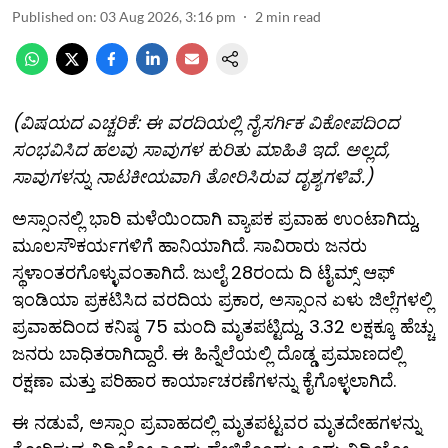
Published on
:
03 Aug 2026, 3:16 pm
2
min read
(ವಿಷಯದ ಎಚ್ಚರಿಕೆ: ಈ ವರದಿಯಲ್ಲಿ ನೈಸರ್ಗಿಕ ವಿಕೋಪದಿಂದ
ಸಂಭವಿಸಿದ ಹಲವು ಸಾವುಗಳ ಕುರಿತು ಮಾಹಿತಿ ಇದೆ. ಅಲ್ಲದೆ,
ಸಾವುಗಳನ್ನು ನಾಟಕೀಯವಾಗಿ ತೋರಿಸಿರುವ ದೃಶ್ಯಗಳಿವೆ.)
ಅಸ್ಸಾಂನಲ್ಲಿ ಭಾರಿ ಮಳೆಯಿಂದಾಗಿ ವ್ಯಾಪಕ ಪ್ರವಾಹ ಉಂಟಾಗಿದ್ದು,
ಮೂಲಸೌಕರ್ಯಗಳಿಗೆ ಹಾನಿಯಾಗಿದೆ. ಸಾವಿರಾರು ಜನರು
ಸ್ಥಳಾಂತರಗೊಳ್ಳುವಂತಾಗಿದೆ. ಜುಲೈ 28ರಂದು ದಿ ಟೈಮ್ಸ್ ಆಫ್
ಇಂಡಿಯಾ ಪ್ರಕಟಿಸಿದ ವರದಿಯ ಪ್ರಕಾರ, ಅಸ್ಸಾಂನ ಏಳು ಜಿಲ್ಲೆಗಳಲ್ಲಿ
ಪ್ರವಾಹದಿಂದ ಕನಿಷ್ಠ 75 ಮಂದಿ ಮೃತಪಟ್ಟಿದ್ದು, 3.32 ಲಕ್ಷಕ್ಕೂ ಹೆಚ್ಚು
ಜನರು ಬಾಧಿತರಾಗಿದ್ದಾರೆ. ಈ ಹಿನ್ನೆಲೆಯಲ್ಲಿ ದೊಡ್ಡ ಪ್ರಮಾಣದಲ್ಲಿ
ರಕ್ಷಣಾ ಮತ್ತು ಪರಿಹಾರ ಕಾರ್ಯಾಚರಣೆಗಳನ್ನು ಕೈಗೊಳ್ಳಲಾಗಿದೆ.
ಈ ನಡುವೆ, ಅಸ್ಸಾಂ ಪ್ರವಾಹದಲ್ಲಿ ಮೃತಪಟ್ಟವರ ಮೃತದೇಹಗಳನ್ನು