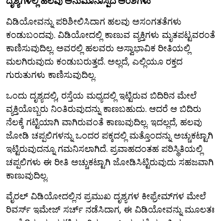
ದೃಶ್ಯಗಳಲ್ಲಿ ಹಲವು ಅನುಮಾನಾಸ್ಪದ ಅಂಶಗಳು
ವಿಡಿಯೋವನ್ನು ಪರಿಶೀಲಿಸಿದಾಗ ಹಲವು ಅಸಂಗತತೆಗಳು
ಕಂಡುಬಂದವು. ವಿಡಿಯೋದಲ್ಲಿ ಕಾಣುವ ವ್ಯಕ್ತಿಗಳು ಮೃತಪಟ್ಟವರಂತೆ
ಕಾಣಿಸುವುದಿಲ್ಲ. ಅವರಲ್ಲಿ ಹಲವರು ಅಸ್ವಾಭಾವಿಕ ರೀತಿಯಲ್ಲಿ
ಮಲಗಿರುವುದು ಕಂಡುಬರುತ್ತದೆ. ಅಲ್ಲದೆ, ಎಲ್ಲಿಯೂ ರಕ್ತದ
ಗುರುತುಗಳು ಕಾಣಿಸುವುದಿಲ್ಲ.
ಒಂದು ದೃಶ್ಯದಲ್ಲಿ, ರಸ್ತೆಯ ಮಧ್ಯದಲ್ಲಿ ಇಟ್ಟಿರುವ ಬಿದಿರಿನ ಮೇಲೆ
ವ್ಯಕ್ತಿಯೊಬ್ಬರು ನಿಂತಿರುವುದನ್ನು ಕಾಣಬಹುದು. ಆದರೆ ಆ ಬಿದಿರು
ನೆಲಕ್ಕೆ ಗಟ್ಟಿಯಾಗಿ ವಾಗಿರುವಂತೆ ಕಾಣುವುದಿಲ್ಲ. ಇದಲ್ಲದೆ, ಹಲವು
ಜೋಡಿ ಚಪ್ಪಲಿಗಳನ್ನು ಒಂದರ ಪಕ್ಕದಲ್ಲಿ ಮತ್ತೊಂದನ್ನು ಅಚ್ಚುಕಟ್ಟಾಗಿ
ಇಟ್ಟಿರುವುದನ್ನೂ ಗಮನಿಸಲಾಗಿದೆ. ಪ್ರವಾಹದಂತಹ ಪರಿಸ್ಥಿತಿಯಲ್ಲಿ
ಚಪ್ಪಲಿಗಳು ಈ ರೀತಿ ಅಚ್ಚುಕಟ್ಟಾಗಿ ಜೋಡಿಸಿಟ್ಟಿರುವುದು ಸಹಜವಾಗಿ
ಕಾಣುವುದಿಲ್ಲ.
ವೈರಲ್ ವಿಡಿಯೋದಲ್ಲಿನ ಪ್ರಮುಖ ದೃಶ್ಯಗಳ ಕೀಫ್ರೇಮ್‌ಗಳ ಮೇಲೆ
ರಿವರ್ಸ್ ಇಮೇಜ್ ಸರ್ಚ್ ನಡೆಸಿದಾಗ, ಈ ವಿಡಿಯೋವನ್ನು ಮೂಲತಃ