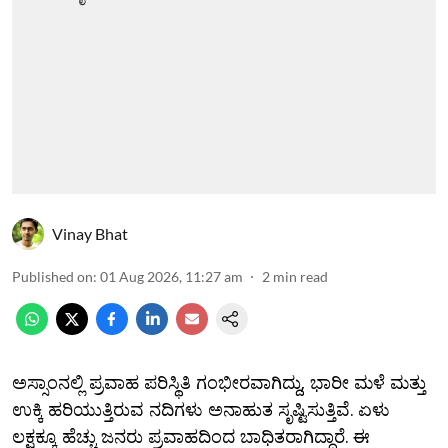
Vinay Bhat
Published on
:
01 Aug 2026, 11:27 am
2
min read
ಅಸ್ಸಾಂನಲ್ಲಿ ಪ್ರವಾಹ ಪರಿಸ್ಥಿತಿ ಗಂಭೀರವಾಗಿದ್ದು, ಭಾರೀ ಮಳೆ ಮತ್ತು
ಉಕ್ಕಿ ಹರಿಯುತ್ತಿರುವ ನದಿಗಳು ಅನಾಹುತ ಸೃಷ್ಟಿಸುತ್ತಿವೆ. ಏಳು
ಲಕ್ಷಕ್ಕೂ ಹೆಚ್ಚು ಜನರು ಪ್ರವಾಹದಿಂದ ಬಾಧಿತರಾಗಿದ್ದಾರೆ. ಈ