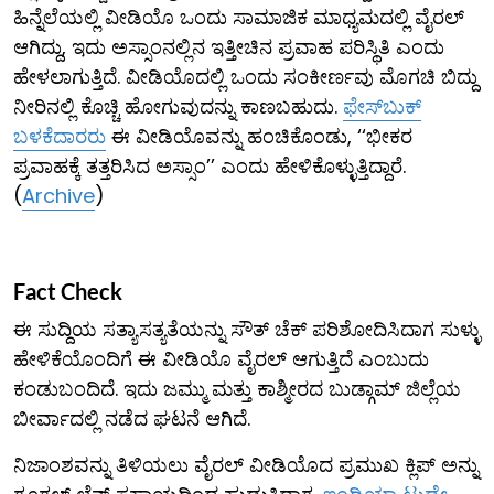
ಹಿನ್ನೆಲೆಯಲ್ಲಿ ವೀಡಿಯೊ ಒಂದು ಸಾಮಾಜಿಕ ಮಾಧ್ಯಮದಲ್ಲಿ ವೈರಲ್
ಆಗಿದ್ದು, ಇದು ಅಸ್ಸಾಂನಲ್ಲಿನ ಇತ್ತೀಚಿನ ಪ್ರವಾಹ ಪರಿಸ್ಥಿತಿ ಎಂದು
ಹೇಳಲಾಗುತ್ತಿದೆ. ವೀಡಿಯೊದಲ್ಲಿ ಒಂದು ಸಂಕೀರ್ಣವು ಮೊಗಚಿ ಬಿದ್ದು
ನೀರಿನಲ್ಲಿ ಕೊಚ್ಚಿ ಹೋಗುವುದನ್ನು ಕಾಣಬಹುದು.
ಫೇಸ್​ಬುಕ್
ಬಳಕೆದಾರರು
ಈ ವೀಡಿಯೊವನ್ನು ಹಂಚಿಕೊಂಡು, ‘‘ಭೀಕರ
ಪ್ರವಾಹಕ್ಕೆ ತತ್ತರಿಸಿದ ಅಸ್ಸಾಂ’’ ಎಂದು ಹೇಳಿಕೊಳ್ಳುತ್ತಿದ್ದಾರೆ.
(
Archive
)
Fact Check
ಈ ಸುದ್ದಿಯ ಸತ್ಯಾಸತ್ಯತೆಯನ್ನು ಸೌತ್ ಚೆಕ್ ಪರಿಶೋದಿಸಿದಾಗ ಸುಳ್ಳು
ಹೇಳಿಕೆಯೊಂದಿಗೆ ಈ ವೀಡಿಯೊ ವೈರಲ್ ಆಗುತ್ತಿದೆ ಎಂಬುದು
ಕಂಡುಬಂದಿದೆ. ಇದು ಜಮ್ಮು ಮತ್ತು ಕಾಶ್ಮೀರದ ಬುಡ್ಗಾಮ್ ಜಿಲ್ಲೆಯ
ಬೀರ್ವಾದಲ್ಲಿ ನಡೆದ ಘಟನೆ ಆಗಿದೆ.
ನಿಜಾಂಶವನ್ನು ತಿಳಿಯಲು ವೈರಲ್ ವೀಡಿಯೊದ ಪ್ರಮುಖ ಕ್ಲಿಪ್‌ ಅನ್ನು