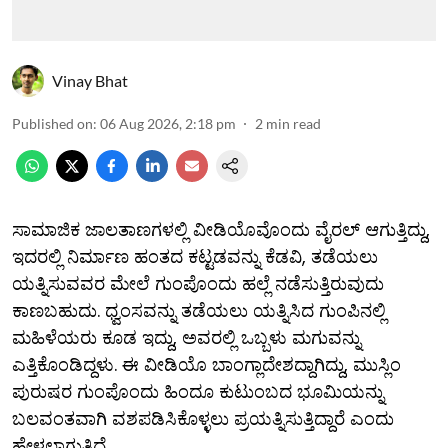
Vinay Bhat
Published on
:
06 Aug 2026, 2:18 pm
2
min read
ಸಾಮಾಜಿಕ ಜಾಲತಾಣಗಳಲ್ಲಿ ವೀಡಿಯೊವೊಂದು ವೈರಲ್ ಆಗುತ್ತಿದ್ದು,
ಇದರಲ್ಲಿ ನಿರ್ಮಾಣ ಹಂತದ ಕಟ್ಟಡವನ್ನು ಕೆಡವಿ, ತಡೆಯಲು
ಯತ್ನಿಸುವವರ ಮೇಲೆ ಗುಂಪೊಂದು ಹಲ್ಲೆ ನಡೆಸುತ್ತಿರುವುದು
ಕಾಣಬಹುದು. ಧ್ವಂಸವನ್ನು ತಡೆಯಲು ಯತ್ನಿಸಿದ ಗುಂಪಿನಲ್ಲಿ
ಮಹಿಳೆಯರು ಕೂಡ ಇದ್ದು, ಅವರಲ್ಲಿ ಒಬ್ಬಳು ಮಗುವನ್ನು
ಎತ್ತಿಕೊಂಡಿದ್ದಳು. ಈ ವೀಡಿಯೊ ಬಾಂಗ್ಲಾದೇಶದ್ದಾಗಿದ್ದು, ಮುಸ್ಲಿಂ
ಪುರುಷರ ಗುಂಪೊಂದು ಹಿಂದೂ ಕುಟುಂಬದ ಭೂಮಿಯನ್ನು
ಬಲವಂತವಾಗಿ ವಶಪಡಿಸಿಕೊಳ್ಳಲು ಪ್ರಯತ್ನಿಸುತ್ತಿದ್ದಾರೆ ಎಂದು
ಹೇಳಲಾಗುತ್ತಿದೆ.