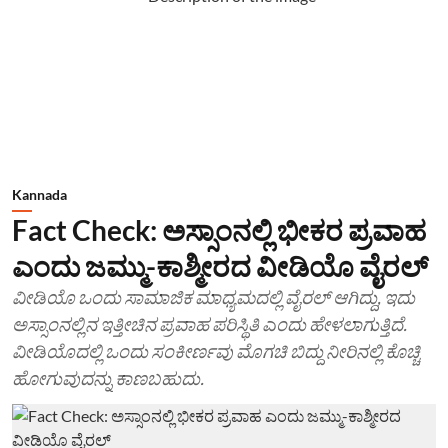
Kannada
Fact Check: ಅಸ್ಸಾಂನಲ್ಲಿ ಭೀಕರ ಪ್ರವಾಹ
ಎಂದು ಜಮ್ಮು-ಕಾಶ್ಮೀರದ ವೀಡಿಯೊ ವೈರಲ್
ವೀಡಿಯೊ ಒಂದು ಸಾಮಾಜಿಕ ಮಾಧ್ಯಮದಲ್ಲಿ ವೈರಲ್ ಆಗಿದ್ದು, ಇದು
ಅಸ್ಸಾಂನಲ್ಲಿನ ಇತ್ತೀಚಿನ ಪ್ರವಾಹ ಪರಿಸ್ಥಿತಿ ಎಂದು ಹೇಳಲಾಗುತ್ತಿದೆ.
ವೀಡಿಯೊದಲ್ಲಿ ಒಂದು ಸಂಕೀರ್ಣವು ಮೊಗಚಿ ಬಿದ್ದು ನೀರಿನಲ್ಲಿ ಕೊಚ್ಚಿ
ಹೋಗುವುದನ್ನು ಕಾಣಬಹುದು.