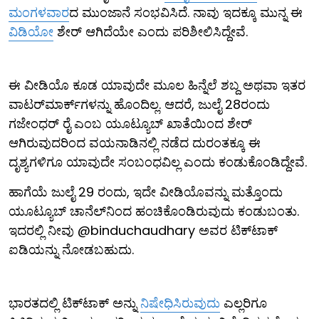
ಮಂಗಳವಾರ
ದ ಮುಂಜಾನೆ ಸಂಭವಿಸಿದೆ. ನಾವು ಇದಕ್ಕೂ ಮುನ್ನ ಈ
ವಿಡಿಯೋ
ಶೇರ್ ಆಗಿದೆಯೇ ಎಂದು ಪರಿಶೀಲಿಸಿದ್ದೇವೆ.
ಈ ವೀಡಿಯೊ ಕೂಡ ಯಾವುದೇ ಮೂಲ ಹಿನ್ನೆಲೆ ಶಬ್ದ ಅಥವಾ ಇತರ
ವಾಟರ್‌ಮಾರ್ಕ್‌ಗಳನ್ನು ಹೊಂದಿಲ್ಲ. ಆದರೆ, ಜುಲೈ 28ರಂದು
ಗಜೇಂಧರ್ ರೈ ಎಂಬ ಯೂಟ್ಯೂಬ್ ಖಾತೆಯಿಂದ ಶೇರ್
ಆಗಿರುವುದರಿಂದ ವಯನಾಡಿನಲ್ಲಿ ನಡೆದ ದುರಂತಕ್ಕೂ ಈ
ದೃಶ್ಯಗಳಿಗೂ ಯಾವುದೇ ಸಂಬಂಧವಿಲ್ಲ ಎಂದು ಕಂಡುಕೊಂಡಿದ್ದೇವೆ.
ಹಾಗೆಯೆ ಜುಲೈ 29 ರಂದು, ಇದೇ ವೀಡಿಯೊವನ್ನು ಮತ್ತೊಂದು
ಯೂಟ್ಯೂಬ್ ಚಾನೆಲ್‌ನಿಂದ ಹಂಚಿಕೊಂಡಿರುವುದು ಕಂಡುಬಂತು.
ಇದರಲ್ಲಿ ನೀವು @binduchaudhary ಅವರ ಟಿಕ್‌ಟಾಕ್
ಐಡಿಯನ್ನು ನೋಡಬಹುದು.
ಭಾರತದಲ್ಲಿ ಟಿಕ್‌ಟಾಕ್ ಅನ್ನು
ನಿಷೇಧಿಸಿರುವುದು
ಎಲ್ಲರಿಗೂ