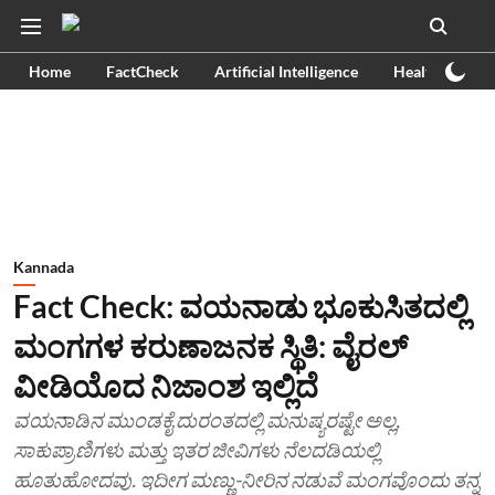
Home
FactCheck
Artificial Intelligence
Health
Ex
Kannada
Fact Check: ವಯನಾಡು ಭೂಕುಸಿತದಲ್ಲಿ
ಮಂಗಗಳ ಕರುಣಾಜನಕ ಸ್ಥಿತಿ: ವೈರಲ್
ವೀಡಿಯೊದ ನಿಜಾಂಶ ಇಲ್ಲಿದೆ
ವಯನಾಡಿನ ಮುಂಡಕೈ ದುರಂತದಲ್ಲಿ ಮನುಷ್ಯರಷ್ಟೇ ಅಲ್ಲ,
ಸಾಕುಪ್ರಾಣಿಗಳು ಮತ್ತು ಇತರ ಜೀವಿಗಳು ನೆಲದಡಿಯಲ್ಲಿ
ಹೂತುಹೋದವು. ಇದೀಗ ಮಣ್ಣು-ನೀರಿನ ನಡುವೆ ಮಂಗವೊಂದು ತನ್ನ