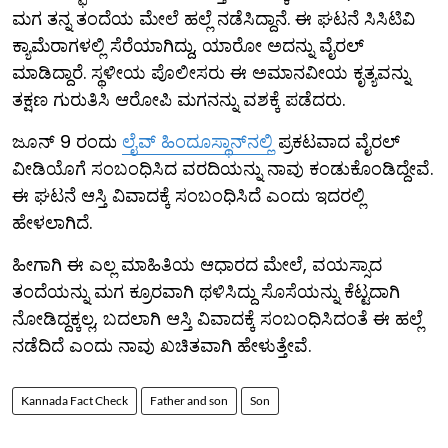
ಮಗ ತನ್ನ ತಂದೆಯ ಮೇಲೆ ಹಲ್ಲೆ ನಡೆಸಿದ್ದಾನೆ. ಈ ಘಟನೆ ಸಿಸಿಟಿವಿ
ಕ್ಯಾಮೆರಾಗಳಲ್ಲಿ ಸೆರೆಯಾಗಿದ್ದು, ಯಾರೋ ಅದನ್ನು ವೈರಲ್
ಮಾಡಿದ್ದಾರೆ. ಸ್ಥಳೀಯ ಪೊಲೀಸರು ಈ ಅಮಾನವೀಯ ಕೃತ್ಯವನ್ನು
ತಕ್ಷಣ ಗುರುತಿಸಿ ಆರೋಪಿ ಮಗನನ್ನು ವಶಕ್ಕೆ ಪಡೆದರು.
ಜೂನ್ 9 ರಂದು
ಲೈವ್ ಹಿಂದೂಸ್ಥಾನ್​ನಲ್ಲಿ
ಪ್ರಕಟವಾದ ವೈರಲ್
ವೀಡಿಯೊಗೆ ಸಂಬಂಧಿಸಿದ ವರದಿಯನ್ನು ನಾವು ಕಂಡುಕೊಂಡಿದ್ದೇವೆ.
ಈ ಘಟನೆ ಆಸ್ತಿ ವಿವಾದಕ್ಕೆ ಸಂಬಂಧಿಸಿದೆ ಎಂದು ಇದರಲ್ಲಿ
ಹೇಳಲಾಗಿದೆ.
ಹೀಗಾಗಿ ಈ ಎಲ್ಲ ಮಾಹಿತಿಯ ಆಧಾರದ ಮೇಲೆ, ವಯಸ್ಸಾದ
ತಂದೆಯನ್ನು ಮಗ ಕ್ರೂರವಾಗಿ ಥಳಿಸಿದ್ದು ಸೊಸೆಯನ್ನು ಕೆಟ್ಟದಾಗಿ
ನೋಡಿದ್ದಕ್ಕಲ್ಲ, ಬದಲಾಗಿ ಆಸ್ತಿ ವಿವಾದಕ್ಕೆ ಸಂಬಂಧಿಸಿದಂತೆ ಈ ಹಲ್ಲೆ
ನಡೆದಿದೆ ಎಂದು ನಾವು ಖಚಿತವಾಗಿ ಹೇಳುತ್ತೇವೆ.
Kannada Fact Check
Father and son
Son