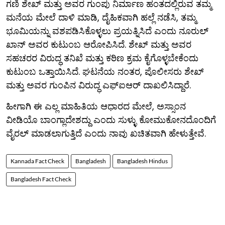
ಗಣಿ ಶೇಖ್ ಮತ್ತು ಅವರ ಗುಂಪು ನಿರ್ಮಾಣ ಹಂತದಲ್ಲಿರುವ ತಮ್ಮ
ಮನೆಯ ಮೇಲೆ ದಾಳಿ ಮಾಡಿ, ದೈಹಿಕವಾಗಿ ಹಲ್ಲೆ ನಡೆಸಿ, ತಮ್ಮ
ಭೂಮಿಯನ್ನು ವಶಪಡಿಸಿಕೊಳ್ಳಲು ಪ್ರಯತ್ನಿಸಿದೆ ಎಂದು ನೂರುಲ್
ಖಾನ್ ಅವರ ಕುಟುಂಬ ಆರೋಪಿಸಿದೆ. ಶೇಖ್ ಮತ್ತು ಅವರ
ಸಹಚರರ ವಿರುದ್ಧ ತನಿಖೆ ಮತ್ತು ಕಠಿಣ ಕ್ರಮ ಕೈಗೊಳ್ಳಬೇಕೆಂದು
ಕುಟುಂಬ ಒತ್ತಾಯಿಸಿದೆ. ಘಟನೆಯ ನಂತರ, ಪೊಲೀಸರು ಶೇಖ್
ಮತ್ತು ಅವರ ಗುಂಪಿನ ವಿರುದ್ಧ ಎಫ್‌ಐಆರ್ ದಾಖಲಿಸಿದ್ದಾರೆ.
ಹೀಗಾಗಿ ಈ ಎಲ್ಲ ಮಾಹಿತಿಯ ಆಧಾರದ ಮೇಲೆ, ಅಸ್ಸಾಂನ
ವೀಡಿಯೊ ಬಾಂಗ್ಲಾದೇಶದ್ದು ಎಂದು ಸುಳ್ಳು ಕೋಮುಕೋನದೊಂದಿಗೆ
ವೈರಲ್ ಮಾಡಲಾಗುತ್ತಿದೆ ಎಂದು ನಾವು ಖಚಿತವಾಗಿ ಹೇಳುತ್ತೇವೆ.
Kannada Fact Check
Bangladesh
Bangladesh Hindus
Bangladesh Fact Check