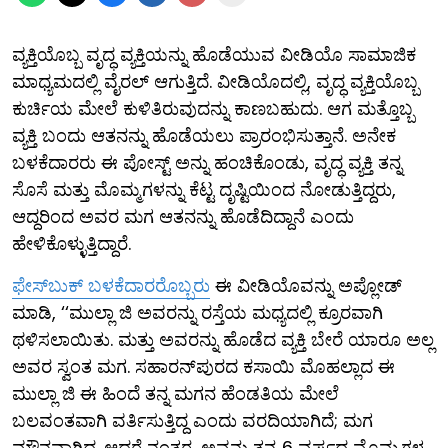
ವ್ಯಕ್ತಿಯೊಬ್ಬ ವೃದ್ಧ ವ್ಯಕ್ತಿಯನ್ನು ಹೊಡೆಯುವ ವೀಡಿಯೊ ಸಾಮಾಜಿಕ
ಮಾಧ್ಯಮದಲ್ಲಿ ವೈರಲ್ ಆಗುತ್ತಿದೆ. ವೀಡಿಯೊದಲ್ಲಿ, ವೃದ್ಧ ವ್ಯಕ್ತಿಯೊಬ್ಬ
ಕುರ್ಚಿಯ ಮೇಲೆ ಕುಳಿತಿರುವುದನ್ನು ಕಾಣಬಹುದು. ಆಗ ಮತ್ತೊಬ್ಬ
ವ್ಯಕ್ತಿ ಬಂದು ಆತನನ್ನು ಹೊಡೆಯಲು ಪ್ರಾರಂಭಿಸುತ್ತಾನೆ. ಅನೇಕ
ಬಳಕೆದಾರರು ಈ ಪೋಸ್ಟ್ ಅನ್ನು ಹಂಚಿಕೊಂಡು, ವೃದ್ಧ ವ್ಯಕ್ತಿ ತನ್ನ
ಸೊಸೆ ಮತ್ತು ಮೊಮ್ಮಗಳನ್ನು ಕೆಟ್ಟ ದೃಷ್ಟಿಯಿಂದ ನೋಡುತ್ತಿದ್ದರು,
ಆದ್ದರಿಂದ ಅವರ ಮಗ ಆತನನ್ನು ಹೊಡೆದಿದ್ದಾನೆ ಎಂದು
ಹೇಳಿಕೊಳ್ಳುತ್ತಿದ್ದಾರೆ.
ಫೇಸ್​ಬುಕ್ ಬಳಕೆದಾರರೊಬ್ಬರು
ಈ ವೀಡಿಯೊವನ್ನು ಅಪ್ಲೋಡ್
ಮಾಡಿ, ‘‘ಮುಲ್ಲಾ ಜಿ ಅವರನ್ನು ರಸ್ತೆಯ ಮಧ್ಯದಲ್ಲಿ ಕ್ರೂರವಾಗಿ
ಥಳಿಸಲಾಯಿತು. ಮತ್ತು ಅವರನ್ನು ಹೊಡೆದ ವ್ಯಕ್ತಿ ಬೇರೆ ಯಾರೂ ಅಲ್ಲ
ಅವರ ಸ್ವಂತ ಮಗ. ಸಹಾರನ್‌ಪುರದ ಕಸಾಯಿ ಮೊಹಲ್ಲಾದ ಈ
ಮುಲ್ಲಾ ಜಿ ಈ ಹಿಂದೆ ತನ್ನ ಮಗನ ಹೆಂಡತಿಯ ಮೇಲೆ
ಬಲವಂತವಾಗಿ ವರ್ತಿಸುತ್ತಿದ್ದ ಎಂದು ವರದಿಯಾಗಿದೆ; ಮಗ
ಮೌನವಾಗಿದ್ದ. ಆದರೆ ನಂತರ, ಅವನು ತನ್ನ 6 ವರ್ಷದ ಮೊಮ್ಮಗಳ