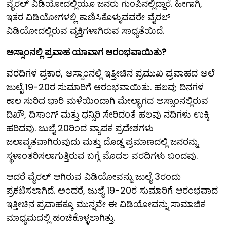
ವೈರಲ್ ವಿಡಿಯೋದಲ್ಲಿಯೂ ಜನರು ಗುಂಪಿನಲ್ಲಿದ್ದಾರೆ. ಹೀಗಾಗಿ,
ಇತರ ವಿಡಿಯೋಗಳಲ್ಲಿ ಕಾಣಿಸಿಕೊಳ್ಳುವವರೇ ವೈರಲ್
ವಿಡಿಯೋದಲ್ಲಿರುವ ವ್ಯಕ್ತಿಗಳಾಗಿರುವ ಸಾಧ್ಯತೆಯಿದೆ.
ಅಸ್ಸಾಂನಲ್ಲಿ ಪ್ರವಾಹ ಯಾವಾಗ ಆರಂಭವಾಯಿತು?
ವರದಿಗಳ ಪ್ರಕಾರ, ಅಸ್ಸಾಂನಲ್ಲಿ ಇತ್ತೀಚಿನ ಪ್ರಮುಖ ಪ್ರವಾಹದ ಅಲೆ
ಜುಲೈ 19-20ರ ಸುಮಾರಿಗೆ ಆರಂಭವಾಯಿತು. ಹಲವು ದಿನಗಳ
ಕಾಲ ಸುರಿದ ಭಾರಿ ಮಳೆಯಿಂದಾಗಿ ಮೇಲ್ಭಾಗದ ಅಸ್ಸಾಂನಲ್ಲಿರುವ
ದಿಖೌ, ದಿಸಾಂಗ್ ಮತ್ತು ಧನ್ಸಿರಿ ಸೇರಿದಂತೆ ಹಲವು ನದಿಗಳು ಉಕ್ಕಿ
ಹರಿದವು. ಜುಲೈ 20ರಿಂದ ವ್ಯಾಪಕ ಪ್ರದೇಶಗಳು
ಜಲಾವೃತವಾಗಿರುವುದು ಮತ್ತು ದೊಡ್ಡ ಪ್ರಮಾಣದಲ್ಲಿ ಜನರನ್ನು
ಸ್ಥಳಾಂತರಿಸಲಾಗುತ್ತಿರುವ ಬಗ್ಗೆ ಮೊದಲ ವರದಿಗಳು ಬಂದವು.
ಆದರೆ ವೈರಲ್ ಆಗಿರುವ ವಿಡಿಯೋವನ್ನು ಜುಲೈ 3ರಂದು
ಪ್ರಕಟಿಸಲಾಗಿದೆ. ಅಂದರೆ, ಜುಲೈ 19-20ರ ಸುಮಾರಿಗೆ ಆರಂಭವಾದ
ಇತ್ತೀಚಿನ ಪ್ರವಾಹಕ್ಕೂ ಮುನ್ನವೇ ಈ ವಿಡಿಯೋವನ್ನು ಸಾಮಾಜಿಕ
ಮಾಧ್ಯಮದಲ್ಲಿ ಹಂಚಿಕೊಳ್ಳಲಾಗಿತ್ತು.