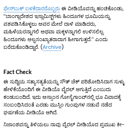
ಫೇಸ್​ಬುಕ್ ಬಳಕೆದಾರರೊಬ್ಬರು
ಈ ವೀಡಿಯೊವನ್ನು ಹಂಚಿಕೊಂಡು,
‘‘ಬಾಂಗ್ಲಾದೇಶದ ಇಸ್ಲಾಮಿಸ್ಟ್‌ಗಳು ಹಿಂದೂಗಳ ಭೂಮಿಯನ್ನು
ವಶಪಡಿಸಿಕೊಳ್ಳಲು ಅವರ ಮೇಲೆ ದಾಳಿ ಮಾಡಿದರು,
ಮಹಿಳೆಯರನ್ನಾಗಲಿ ಅಥವಾ ಮಕ್ಕಳನ್ನಾಗಲಿ ಉಳಿಸಲಿಲ್ಲ.
ಹಿಂದೂಗಳು ಅಲ್ಪಸಂಖ್ಯಾತರಾದಾಗ ಹೀಗಾಗುತ್ತದೆ.’’ ಎಂದು
ಬರೆದುಕೊಂಡಿದ್ದಾರೆ. (
Archive
)
Fact Check
ಈ ಸುದ್ದಿಯ ಸತ್ಯಾಸತ್ಯತೆಯನ್ನು ಸೌತ್ ಚೆಕ್ ಪರಿಶೋದಿಸಿದಾಗ ಸುಳ್ಳು
ಹೇಳಿಕೆಯೊಂದಿಗೆ ಈ ವೀಡಿಯೊ ವೈರಲ್ ಆಗುತ್ತಿದೆ ಎಂಬುದು
ಕಂಡುಬಂದಿದೆ. ಇದು ಅಸ್ಸಾಂನ ಗೋಸೈಗಾಂವ್‌ನಲ್ಲಿ ಭೂ ವಿವಾದಕ್ಕೆ
ಸಂಬಂಧಿಸಿದಂತೆ ಎರಡು ಮುಸ್ಲಿಂ ಗುಂಪುಗಳ ನಡುವೆ ನಡೆದ
ಘರ್ಷಣೆಯ ವೀಡಿಯೊ ಆಗಿದೆ.
ನಿಜಾಂಶವನ್ನು ತಿಳಿಯಲು ನಾವು ವೈರಲ್ ವೀಡಿಯೊದ ಪ್ರಮುಖ ಕೀ-