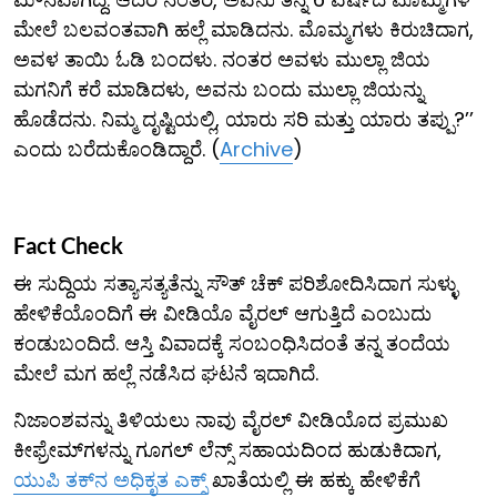
ಮೇಲೆ ಬಲವಂತವಾಗಿ ಹಲ್ಲೆ ಮಾಡಿದನು. ಮೊಮ್ಮಗಳು ಕಿರುಚಿದಾಗ,
ಅವಳ ತಾಯಿ ಓಡಿ ಬಂದಳು. ನಂತರ ಅವಳು ಮುಲ್ಲಾ ಜಿಯ
ಮಗನಿಗೆ ಕರೆ ಮಾಡಿದಳು, ಅವನು ಬಂದು ಮುಲ್ಲಾ ಜಿಯನ್ನು
ಹೊಡೆದನು. ನಿಮ್ಮ ದೃಷ್ಟಿಯಲ್ಲಿ, ಯಾರು ಸರಿ ಮತ್ತು ಯಾರು ತಪ್ಪು?’’
ಎಂದು ಬರೆದುಕೊಂಡಿದ್ದಾರೆ. (
Archive
)
Fact Check
ಈ ಸುದ್ದಿಯ ಸತ್ಯಾಸತ್ಯತೆನ್ನು ಸೌತ್ ಚೆಕ್ ಪರಿಶೋದಿಸಿದಾಗ ಸುಳ್ಳು
ಹೇಳಿಕೆಯೊಂದಿಗೆ ಈ ವೀಡಿಯೊ ವೈರಲ್ ಆಗುತ್ತಿದೆ ಎಂಬುದು
ಕಂಡುಬಂದಿದೆ. ಆಸ್ತಿ ವಿವಾದಕ್ಕೆ ಸಂಬಂಧಿಸಿದಂತೆ ತನ್ನ ತಂದೆಯ
ಮೇಲೆ ಮಗ ಹಲ್ಲೆ ನಡೆಸಿದ ಘಟನೆ ಇದಾಗಿದೆ.
ನಿಜಾಂಶವನ್ನು ತಿಳಿಯಲು ನಾವು ವೈರಲ್ ವೀಡಿಯೊದ ಪ್ರಮುಖ
ಕೀಫ್ರೇಮ್‌ಗಳನ್ನು ಗೂಗಲ್ ಲೆನ್ಸ್ ಸಹಾಯದಿಂದ ಹುಡುಕಿದಾಗ,
ಯುಪಿ ತಕ್​​ನ ಅಧಿಕೃತ ಎಕ್ಸ್
ಖಾತೆಯಲ್ಲಿ ಈ ಹಕ್ಕು ಹೇಳಿಕೆಗೆ