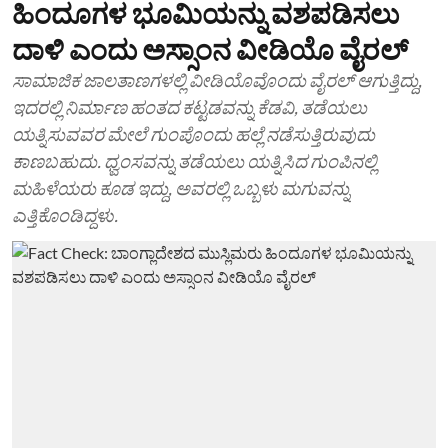
ಹಿಂದೂಗಳ ಭೂಮಿಯನ್ನು ವಶಪಡಿಸಲು
ದಾಳಿ ಎಂದು ಅಸ್ಸಾಂನ ವೀಡಿಯೊ ವೈರಲ್
ಸಾಮಾಜಿಕ ಜಾಲತಾಣಗಳಲ್ಲಿ ವೀಡಿಯೊವೊಂದು ವೈರಲ್ ಆಗುತ್ತಿದ್ದು,
ಇದರಲ್ಲಿ ನಿರ್ಮಾಣ ಹಂತದ ಕಟ್ಟಡವನ್ನು ಕೆಡವಿ, ತಡೆಯಲು
ಯತ್ನಿಸುವವರ ಮೇಲೆ ಗುಂಪೊಂದು ಹಲ್ಲೆ ನಡೆಸುತ್ತಿರುವುದು
ಕಾಣಬಹುದು. ಧ್ವಂಸವನ್ನು ತಡೆಯಲು ಯತ್ನಿಸಿದ ಗುಂಪಿನಲ್ಲಿ
ಮಹಿಳೆಯರು ಕೂಡ ಇದ್ದು, ಅವರಲ್ಲಿ ಒಬ್ಬಳು ಮಗುವನ್ನು
ಎತ್ತಿಕೊಂಡಿದ್ದಳು.