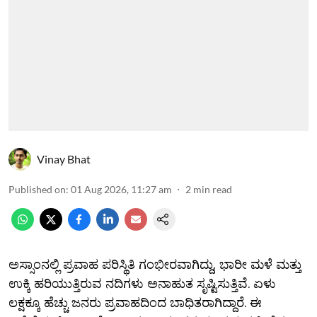
Vinay Bhat
Published on
:
01 Aug 2026, 11:27 am
2
min read
ಅಸ್ಸಾಂನಲ್ಲಿ ಪ್ರವಾಹ ಪರಿಸ್ಥಿತಿ ಗಂಭೀರವಾಗಿದ್ದು, ಭಾರೀ ಮಳೆ ಮತ್ತು
ಉಕ್ಕಿ ಹರಿಯುತ್ತಿರುವ ನದಿಗಳು ಅನಾಹುತ ಸೃಷ್ಟಿಸುತ್ತಿವೆ. ಏಳು
ಲಕ್ಷಕ್ಕೂ ಹೆಚ್ಚು ಜನರು ಪ್ರವಾಹದಿಂದ ಬಾಧಿತರಾಗಿದ್ದಾರೆ. ಈ