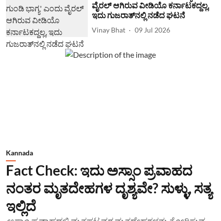
ವೈರಲ್ ಆಗಿರುವ ವೀಡಿಯೊ ಕರ್ನಾಟಕದ್ದಲ್ಲ,
ಇದು ಗುಜರಾತ್‌ನಲ್ಲಿ ನಡೆದ ಘಟನೆ
Vinay Bhat
09 Jul 2026
Kannada
Fact Check: ಇದು ಅಸ್ಸಾಂ ಪ್ರವಾಹದ
ನಂತರ ಮೃತದೇಹಗಳ ದೃಶ್ಯವೇ? ಸುಳ್ಳು, ಸತ್ಯ
ಇಲ್ಲಿದೆ
ಅಸ್ಸಾಂ ಪ್ರವಾಹದಲ್ಲಿ ಮೃತಪಟ್ಟವರ ಮೃತದೇಹಗಳನ್ನು ತೋರಿಸುವ