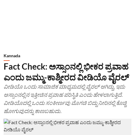
Kannada
Fact Check: ಅಸ್ಸಾಂನಲ್ಲಿ ಭೀಕರ ಪ್ರವಾಹ
ಎಂದು ಜಮ್ಮು-ಕಾಶ್ಮೀರದ ವೀಡಿಯೊ ವೈರಲ್
ವೀಡಿಯೊ ಒಂದು ಸಾಮಾಜಿಕ ಮಾಧ್ಯಮದಲ್ಲಿ ವೈರಲ್ ಆಗಿದ್ದು, ಇದು
ಅಸ್ಸಾಂನಲ್ಲಿನ ಇತ್ತೀಚಿನ ಪ್ರವಾಹ ಪರಿಸ್ಥಿತಿ ಎಂದು ಹೇಳಲಾಗುತ್ತಿದೆ.
ವೀಡಿಯೊದಲ್ಲಿ ಒಂದು ಸಂಕೀರ್ಣವು ಮೊಗಚಿ ಬಿದ್ದು ನೀರಿನಲ್ಲಿ ಕೊಚ್ಚಿ
ಹೋಗುವುದನ್ನು ಕಾಣಬಹುದು.