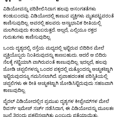
ವಿಡಿಯೋವನ್ನು ಪರಿಶೀಲಿಸಿದಾಗ ಹಲವು ಅಸಂಗತತೆಗಳು
ಕಂಡುಬಂದವು. ವಿಡಿಯೋದಲ್ಲಿ ಕಾಣುವ ವ್ಯಕ್ತಿಗಳು ಮೃತಪಟ್ಟವರಂತೆ
ಕಾಣಿಸುವುದಿಲ್ಲ. ಅವರಲ್ಲಿ ಹಲವರು ಅಸ್ವಾಭಾವಿಕ ರೀತಿಯಲ್ಲಿ
ಮಲಗಿರುವುದು ಕಂಡುಬರುತ್ತದೆ. ಅಲ್ಲದೆ, ಎಲ್ಲಿಯೂ ರಕ್ತದ
ಗುರುತುಗಳು ಕಾಣಿಸುವುದಿಲ್ಲ.
ಒಂದು ದೃಶ್ಯದಲ್ಲಿ, ರಸ್ತೆಯ ಮಧ್ಯದಲ್ಲಿ ಇಟ್ಟಿರುವ ಬಿದಿರಿನ ಮೇಲೆ
ವ್ಯಕ್ತಿಯೊಬ್ಬರು ನಿಂತಿರುವುದನ್ನು ಕಾಣಬಹುದು. ಆದರೆ ಆ ಬಿದಿರು
ನೆಲಕ್ಕೆ ಗಟ್ಟಿಯಾಗಿ ವಾಗಿರುವಂತೆ ಕಾಣುವುದಿಲ್ಲ. ಇದಲ್ಲದೆ, ಹಲವು
ಜೋಡಿ ಚಪ್ಪಲಿಗಳನ್ನು ಒಂದರ ಪಕ್ಕದಲ್ಲಿ ಮತ್ತೊಂದನ್ನು ಅಚ್ಚುಕಟ್ಟಾಗಿ
ಇಟ್ಟಿರುವುದನ್ನೂ ಗಮನಿಸಲಾಗಿದೆ. ಪ್ರವಾಹದಂತಹ ಪರಿಸ್ಥಿತಿಯಲ್ಲಿ
ಚಪ್ಪಲಿಗಳು ಈ ರೀತಿ ಅಚ್ಚುಕಟ್ಟಾಗಿ ಜೋಡಿಸಿಟ್ಟಿರುವುದು ಸಹಜವಾಗಿ
ಕಾಣುವುದಿಲ್ಲ.
ವೈರಲ್ ವಿಡಿಯೋದಲ್ಲಿನ ಪ್ರಮುಖ ದೃಶ್ಯಗಳ ಕೀಫ್ರೇಮ್‌ಗಳ ಮೇಲೆ
ರಿವರ್ಸ್ ಇಮೇಜ್ ಸರ್ಚ್ ನಡೆಸಿದಾಗ, ಈ ವಿಡಿಯೋವನ್ನು ಮೂಲತಃ
ಜುಲೈ 3ರಂದು ಪ್ರಕಟಿಸಲಾಗಿತ್ತು ಎಂಬುದು ಪತ್ತೆಯಾಯಿತು.