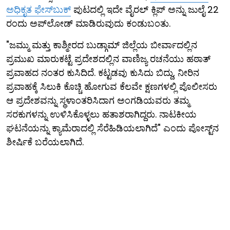
ಅಧಿಕೃತ ಫೇಸ್‌ಬುಕ್
ಪುಟದಲ್ಲಿ ಇದೇ ವೈರಲ್ ಕ್ಲಿಪ್ ಅನ್ನು ಜುಲೈ 22
ರಂದು ಅಪ್‌ಲೋಡ್ ಮಾಡಿರುವುದು ಕಂಡುಬಂತು.
"ಜಮ್ಮು ಮತ್ತು ಕಾಶ್ಮೀರದ ಬುಡ್ಗಾಮ್ ಜಿಲ್ಲೆಯ ಬೀರ್ವಾದಲ್ಲಿನ
ಪ್ರಮುಖ ಮಾರುಕಟ್ಟೆ ಪ್ರದೇಶದಲ್ಲಿನ ವಾಣಿಜ್ಯ ರಚನೆಯು ಹಠಾತ್
ಪ್ರವಾಹದ ನಂತರ ಕುಸಿದಿದೆ. ಕಟ್ಟಡವು ಕುಸಿದು ಬಿದ್ದು, ನೀರಿನ
ಪ್ರವಾಹಕ್ಕೆ ಸಿಲುಕಿ ಕೊಚ್ಚಿ ಹೋಗುವ ಕೆಲವೇ ಕ್ಷಣಗಳಲ್ಲಿ ಪೊಲೀಸರು
ಆ ಪ್ರದೇಶವನ್ನು ಸ್ಥಳಾಂತರಿಸಿದಾಗ ಅಂಗಡಿಯವರು ತಮ್ಮ
ಸರಕುಗಳನ್ನು ಉಳಿಸಿಕೊಳ್ಳಲು ಹತಾಶರಾಗಿದ್ದರು. ನಾಟಕೀಯ
ಘಟನೆಯನ್ನು ಕ್ಯಾಮೆರಾದಲ್ಲಿ ಸೆರೆಹಿಡಿಯಲಾಗಿದೆ" ಎಂದು ಪೋಸ್ಟ್‌ನ
ಶೀರ್ಷಿಕೆ ಬರೆಯಲಾಗಿದೆ.