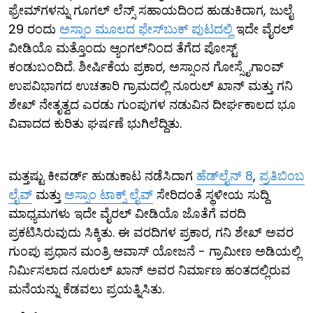
ಫ್ರೇಮ್​ಗಳನ್ನು ಗೂಗಲ್ ಲೆನ್ಸ್ ಸಹಾಯದಿಂದ ಹುಡುಕಿದಾಗ, ಜುಲೈ
29 ರಂದು
ಅಸ್ಸಾಂ ಮೂಲದ ಫೇಸ್‌ಬುಕ್ ಪುಟದಲ್ಲಿ
ಇದೇ ವೈರಲ್
ವೀಡಿಯೊ ಮತ್ತೊಂದು ಆ್ಯಂಗಲ್​ನಿಂದ ತೆಗೆದ ಪೋಸ್ಟ್
ಕಂಡುಬಂದಿದೆ. ಶೀರ್ಷಿಕೆಯ ಪ್ರಕಾರ, ಅಸ್ಸಾಂನ ಗೋಸ್ಸೈಗಾಂವ್
ಉಪವಿಭಾಗದ ಉಚತಾರಿ ಗ್ರಾಮದಲ್ಲಿ ನೂರುಲ್ ಖಾನ್ ಮತ್ತು ಗನಿ
ಶೇಖ್ ನೇತೃತ್ವದ ಎರಡು ಗುಂಪುಗಳ ನಡುವಿನ ದೀರ್ಘಕಾಲದ ಭೂ
ವಿವಾದದ ಕುರಿತು ಘರ್ಷಣೆ ಭುಗಿಲೆದ್ದಿತು.
ಮತ್ತಷ್ಟು ಕೀವರ್ಡ್ ಹುಡುಕಾಟ ನಡೆಸಿದಾಗ
ಹೆಡ್‌ಲೈನ್ 8
,
ಪ್ರತಿಬಿಂಬ
ಲೈವ್
ಮತ್ತು
ಅಸ್ಸಾಂ ಟಾಕ್ಸ್ ಲೈವ್
ಸೇರಿದಂತೆ ಸ್ಥಳೀಯ ಸುದ್ದಿ
ಮಾಧ್ಯಮಗಳು ಇದೇ ವೈರಲ್ ವೀಡಿಯೊ ಜೊತೆಗೆ ವರದಿ
ಪ್ರಕಟಿಸಿರುವುದು ಸಿಕ್ಕಿತು. ಈ ವರದಿಗಳ ಪ್ರಕಾರ, ಗನಿ ಶೇಖ್ ಅವರ
ಗುಂಪು ಪ್ರಧಾನ ಮಂತ್ರಿ ಆವಾಸ್ ಯೋಜನೆ - ಗ್ರಾಮೀಣ ಅಡಿಯಲ್ಲಿ
ನಿರ್ಮಿಸಲಾದ ನೂರುಲ್ ಖಾನ್ ಅವರ ನಿರ್ಮಾಣ ಹಂತದಲ್ಲಿರುವ
ಮನೆಯನ್ನು ಕೆಡವಲು ಪ್ರಯತ್ನಿಸಿತು.