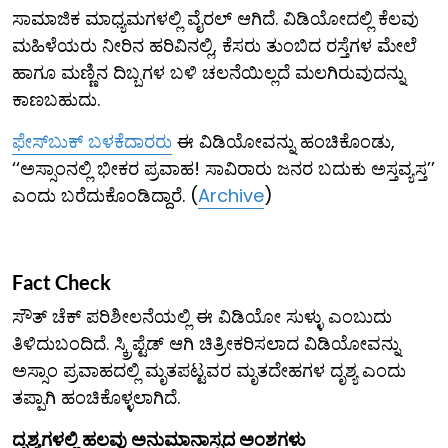
ಸಾಮಾಜಿಕ ಮಾಧ್ಯಮಗಳಲ್ಲಿ ವೈರಲ್ ಆಗಿದೆ. ವಿಡಿಯೋದಲ್ಲಿ ಕೆಲವು
ಮಹಿಳೆಯರು ನೀರಿನ ಹರಿವಿನಲ್ಲಿ, ಕೆಸರು ತುಂಬಿದ ರಸ್ತೆಗಳ ಮೇಲೆ
ಹಾಗೂ ಮಣ್ಣಿನ ದಿಬ್ಬಗಳ ಬಳಿ ಚಲನೆಯಿಲ್ಲದೆ ಮಲಗಿರುವುದನ್ನು
ಕಾಣಬಹುದು.
ಫೇಸ್‌ಬುಕ್ ಬಳಕೆದಾರರು
ಈ ವಿಡಿಯೋವನ್ನು ಹಂಚಿಕೊಂಡು,
‘‘ಅಸ್ಸಾಂನಲ್ಲಿ ಭೀಕರ ಪ್ರವಾಹ! ಸಾವಿರಾರು ಜನರ ಬದುಕು ಅಸ್ತವ್ಯಸ್ತ’’
ಎಂದು ಬರೆದುಕೊಂಡಿದ್ದಾರೆ. (
Archive
)
Fact Check
ಸೌತ್ ಚೆಕ್ ಪರಿಶೀಲನೆಯಲ್ಲಿ ಈ ವಿಡಿಯೋ ಸುಳ್ಳು ಎಂಬುದು
ತಿಳಿದುಬಂದಿದೆ. ಸ್ಕ್ರಿಪ್ಟೆಡ್ ಆಗಿ ಚಿತ್ರೀಕರಿಸಲಾದ ವಿಡಿಯೋವನ್ನು
ಅಸ್ಸಾಂ ಪ್ರವಾಹದಲ್ಲಿ ಮೃತಪಟ್ಟವರ ಮೃತದೇಹಗಳ ದೃಶ್ಯ ಎಂದು
ತಪ್ಪಾಗಿ ಹಂಚಿಕೊಳ್ಳಲಾಗಿದೆ.
ದೃಶ್ಯಗಳಲ್ಲಿ ಹಲವು ಅನುಮಾನಾಸ್ಪದ ಅಂಶಗಳು