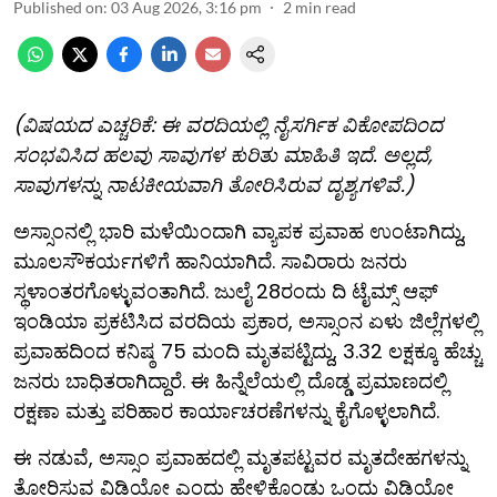
Published on
:
03 Aug 2026, 3:16 pm
2
min read
(ವಿಷಯದ ಎಚ್ಚರಿಕೆ: ಈ ವರದಿಯಲ್ಲಿ ನೈಸರ್ಗಿಕ ವಿಕೋಪದಿಂದ
ಸಂಭವಿಸಿದ ಹಲವು ಸಾವುಗಳ ಕುರಿತು ಮಾಹಿತಿ ಇದೆ. ಅಲ್ಲದೆ,
ಸಾವುಗಳನ್ನು ನಾಟಕೀಯವಾಗಿ ತೋರಿಸಿರುವ ದೃಶ್ಯಗಳಿವೆ.)
ಅಸ್ಸಾಂನಲ್ಲಿ ಭಾರಿ ಮಳೆಯಿಂದಾಗಿ ವ್ಯಾಪಕ ಪ್ರವಾಹ ಉಂಟಾಗಿದ್ದು,
ಮೂಲಸೌಕರ್ಯಗಳಿಗೆ ಹಾನಿಯಾಗಿದೆ. ಸಾವಿರಾರು ಜನರು
ಸ್ಥಳಾಂತರಗೊಳ್ಳುವಂತಾಗಿದೆ. ಜುಲೈ 28ರಂದು ದಿ ಟೈಮ್ಸ್ ಆಫ್
ಇಂಡಿಯಾ ಪ್ರಕಟಿಸಿದ ವರದಿಯ ಪ್ರಕಾರ, ಅಸ್ಸಾಂನ ಏಳು ಜಿಲ್ಲೆಗಳಲ್ಲಿ
ಪ್ರವಾಹದಿಂದ ಕನಿಷ್ಠ 75 ಮಂದಿ ಮೃತಪಟ್ಟಿದ್ದು, 3.32 ಲಕ್ಷಕ್ಕೂ ಹೆಚ್ಚು
ಜನರು ಬಾಧಿತರಾಗಿದ್ದಾರೆ. ಈ ಹಿನ್ನೆಲೆಯಲ್ಲಿ ದೊಡ್ಡ ಪ್ರಮಾಣದಲ್ಲಿ
ರಕ್ಷಣಾ ಮತ್ತು ಪರಿಹಾರ ಕಾರ್ಯಾಚರಣೆಗಳನ್ನು ಕೈಗೊಳ್ಳಲಾಗಿದೆ.
ಈ ನಡುವೆ, ಅಸ್ಸಾಂ ಪ್ರವಾಹದಲ್ಲಿ ಮೃತಪಟ್ಟವರ ಮೃತದೇಹಗಳನ್ನು
ತೋರಿಸುವ ವಿಡಿಯೋ ಎಂದು ಹೇಳಿಕೊಂಡು ಒಂದು ವಿಡಿಯೋ