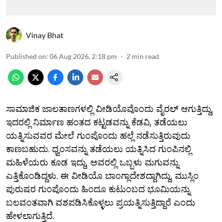
Vinay Bhat
Published on
:
06 Aug 2026, 2:18 pm
2
min read
ಸಾಮಾಜಿಕ ಜಾಲತಾಣಗಳಲ್ಲಿ ವೀಡಿಯೊವೊಂದು ವೈರಲ್ ಆಗುತ್ತಿದ್ದು,
ಇದರಲ್ಲಿ ನಿರ್ಮಾಣ ಹಂತದ ಕಟ್ಟಡವನ್ನು ಕೆಡವಿ, ತಡೆಯಲು
ಯತ್ನಿಸುವವರ ಮೇಲೆ ಗುಂಪೊಂದು ಹಲ್ಲೆ ನಡೆಸುತ್ತಿರುವುದು
ಕಾಣಬಹುದು. ಧ್ವಂಸವನ್ನು ತಡೆಯಲು ಯತ್ನಿಸಿದ ಗುಂಪಿನಲ್ಲಿ
ಮಹಿಳೆಯರು ಕೂಡ ಇದ್ದು, ಅವರಲ್ಲಿ ಒಬ್ಬಳು ಮಗುವನ್ನು
ಎತ್ತಿಕೊಂಡಿದ್ದಳು. ಈ ವೀಡಿಯೊ ಬಾಂಗ್ಲಾದೇಶದ್ದಾಗಿದ್ದು, ಮುಸ್ಲಿಂ
ಪುರುಷರ ಗುಂಪೊಂದು ಹಿಂದೂ ಕುಟುಂಬದ ಭೂಮಿಯನ್ನು
ಬಲವಂತವಾಗಿ ವಶಪಡಿಸಿಕೊಳ್ಳಲು ಪ್ರಯತ್ನಿಸುತ್ತಿದ್ದಾರೆ ಎಂದು
ಹೇಳಲಾಗುತ್ತಿದೆ.