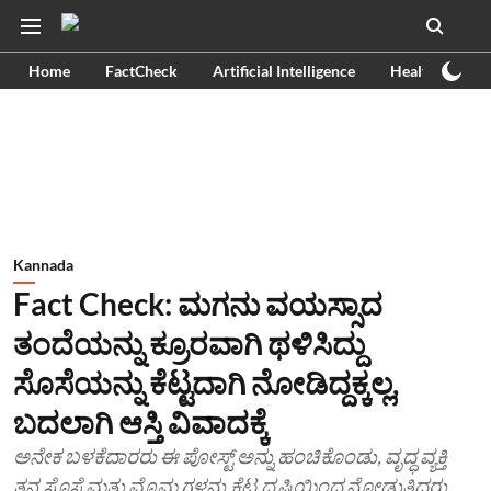
Home
FactCheck
Artificial Intelligence
Health
Ex
Kannada
Fact Check: ಮಗನು ವಯಸ್ಸಾದ
ತಂದೆಯನ್ನು ಕ್ರೂರವಾಗಿ ಥಳಿಸಿದ್ದು
ಸೊಸೆಯನ್ನು ಕೆಟ್ಟದಾಗಿ ನೋಡಿದ್ದಕ್ಕಲ್ಲ,
ಬದಲಾಗಿ ಆಸ್ತಿ ವಿವಾದಕ್ಕೆ
ಅನೇಕ ಬಳಕೆದಾರರು ಈ ಪೋಸ್ಟ್ ಅನ್ನು ಹಂಚಿಕೊಂಡು, ವೃದ್ಧ ವ್ಯಕ್ತಿ
ತನ್ನ ಸೊಸೆ ಮತ್ತು ಮೊಮ್ಮಗಳನ್ನು ಕೆಟ್ಟ ದೃಷ್ಟಿಯಿಂದ ನೋಡುತ್ತಿದ್ದರು,