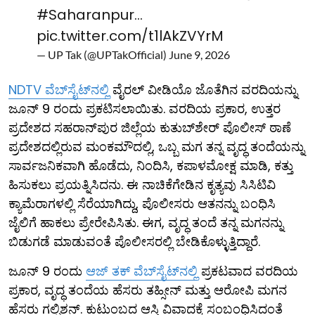
#Saharanpur
…
pic.twitter.com/t1lAkZVYrM
— UP Tak (@UPTakOfficial)
June 9, 2026
NDTV ವೆಬ್‌ಸೈಟ್‌ನಲ್ಲಿ
ವೈರಲ್ ವೀಡಿಯೊ ಜೊತೆಗಿನ ವರದಿಯನ್ನು
ಜೂನ್ 9 ರಂದು ಪ್ರಕಟಿಸಲಾಯಿತು. ವರದಿಯ ಪ್ರಕಾರ, ಉತ್ತರ
ಪ್ರದೇಶದ ಸಹರಾನ್‌ಪುರ ಜಿಲ್ಲೆಯ ಕುತುಬ್‌ಶೇರ್ ಪೊಲೀಸ್ ಠಾಣೆ
ಪ್ರದೇಶದಲ್ಲಿರುವ ಮಂಕಮೌದಲ್ಲಿ, ಒಬ್ಬ ಮಗ ತನ್ನ ವೃದ್ಧ ತಂದೆಯನ್ನು
ಸಾರ್ವಜನಿಕವಾಗಿ ಹೊಡೆದು, ನಿಂದಿಸಿ, ಕಪಾಳಮೋಕ್ಷ ಮಾಡಿ, ಕತ್ತು
ಹಿಸುಕಲು ಪ್ರಯತ್ನಿಸಿದನು. ಈ ನಾಚಿಕೆಗೇಡಿನ ಕೃತ್ಯವು ಸಿಸಿಟಿವಿ
ಕ್ಯಾಮೆರಾಗಳಲ್ಲಿ ಸೆರೆಯಾಗಿದ್ದು, ಪೊಲೀಸರು ಆತನನ್ನು ಬಂಧಿಸಿ
ಜೈಲಿಗೆ ಹಾಕಲು ಪ್ರೇರೇಪಿಸಿತು. ಈಗ, ವೃದ್ಧ ತಂದೆ ತನ್ನ ಮಗನನ್ನು
ಬಿಡುಗಡೆ ಮಾಡುವಂತೆ ಪೊಲೀಸರಲ್ಲಿ ಬೇಡಿಕೊಳ್ಳುತ್ತಿದ್ದಾರೆ.
ಜೂನ್ 9 ರಂದು
ಆಜ್ ತಕ್ ವೆಬ್‌ಸೈಟ್‌ನಲ್ಲಿ
ಪ್ರಕಟವಾದ ವರದಿಯ
ಪ್ರಕಾರ, ವೃದ್ಧ ತಂದೆಯ ಹೆಸರು ತಹ್ಸೀನ್ ಮತ್ತು ಆರೋಪಿ ಮಗನ
ಹೆಸರು ಗಲ್ಫಿಶನ್. ಕುಟುಂಬದ ಆಸ್ತಿ ವಿವಾದಕ್ಕೆ ಸಂಬಂಧಿಸಿದಂತೆ