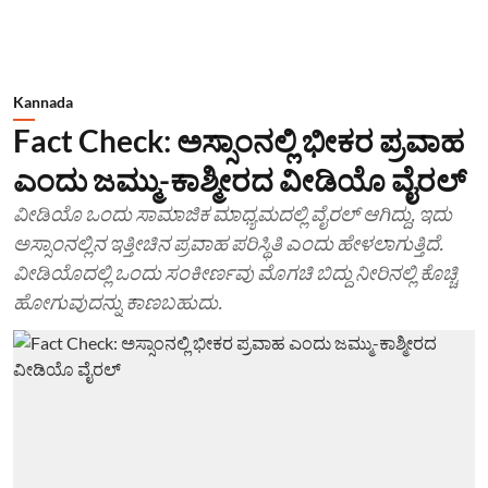
Kannada
Fact Check: ಅಸ್ಸಾಂನಲ್ಲಿ ಭೀಕರ ಪ್ರವಾಹ
ಎಂದು ಜಮ್ಮು-ಕಾಶ್ಮೀರದ ವೀಡಿಯೊ ವೈರಲ್
ವೀಡಿಯೊ ಒಂದು ಸಾಮಾಜಿಕ ಮಾಧ್ಯಮದಲ್ಲಿ ವೈರಲ್ ಆಗಿದ್ದು, ಇದು
ಅಸ್ಸಾಂನಲ್ಲಿನ ಇತ್ತೀಚಿನ ಪ್ರವಾಹ ಪರಿಸ್ಥಿತಿ ಎಂದು ಹೇಳಲಾಗುತ್ತಿದೆ.
ವೀಡಿಯೊದಲ್ಲಿ ಒಂದು ಸಂಕೀರ್ಣವು ಮೊಗಚಿ ಬಿದ್ದು ನೀರಿನಲ್ಲಿ ಕೊಚ್ಚಿ
ಹೋಗುವುದನ್ನು ಕಾಣಬಹುದು.