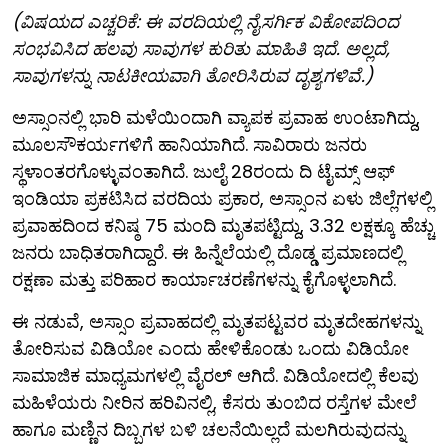
(ವಿಷಯದ ಎಚ್ಚರಿಕೆ: ಈ ವರದಿಯಲ್ಲಿ ನೈಸರ್ಗಿಕ ವಿಕೋಪದಿಂದ
ಸಂಭವಿಸಿದ ಹಲವು ಸಾವುಗಳ ಕುರಿತು ಮಾಹಿತಿ ಇದೆ. ಅಲ್ಲದೆ,
ಸಾವುಗಳನ್ನು ನಾಟಕೀಯವಾಗಿ ತೋರಿಸಿರುವ ದೃಶ್ಯಗಳಿವೆ.)
ಅಸ್ಸಾಂನಲ್ಲಿ ಭಾರಿ ಮಳೆಯಿಂದಾಗಿ ವ್ಯಾಪಕ ಪ್ರವಾಹ ಉಂಟಾಗಿದ್ದು,
ಮೂಲಸೌಕರ್ಯಗಳಿಗೆ ಹಾನಿಯಾಗಿದೆ. ಸಾವಿರಾರು ಜನರು
ಸ್ಥಳಾಂತರಗೊಳ್ಳುವಂತಾಗಿದೆ. ಜುಲೈ 28ರಂದು ದಿ ಟೈಮ್ಸ್ ಆಫ್
ಇಂಡಿಯಾ ಪ್ರಕಟಿಸಿದ ವರದಿಯ ಪ್ರಕಾರ, ಅಸ್ಸಾಂನ ಏಳು ಜಿಲ್ಲೆಗಳಲ್ಲಿ
ಪ್ರವಾಹದಿಂದ ಕನಿಷ್ಠ 75 ಮಂದಿ ಮೃತಪಟ್ಟಿದ್ದು, 3.32 ಲಕ್ಷಕ್ಕೂ ಹೆಚ್ಚು
ಜನರು ಬಾಧಿತರಾಗಿದ್ದಾರೆ. ಈ ಹಿನ್ನೆಲೆಯಲ್ಲಿ ದೊಡ್ಡ ಪ್ರಮಾಣದಲ್ಲಿ
ರಕ್ಷಣಾ ಮತ್ತು ಪರಿಹಾರ ಕಾರ್ಯಾಚರಣೆಗಳನ್ನು ಕೈಗೊಳ್ಳಲಾಗಿದೆ.
ಈ ನಡುವೆ, ಅಸ್ಸಾಂ ಪ್ರವಾಹದಲ್ಲಿ ಮೃತಪಟ್ಟವರ ಮೃತದೇಹಗಳನ್ನು
ತೋರಿಸುವ ವಿಡಿಯೋ ಎಂದು ಹೇಳಿಕೊಂಡು ಒಂದು ವಿಡಿಯೋ
ಸಾಮಾಜಿಕ ಮಾಧ್ಯಮಗಳಲ್ಲಿ ವೈರಲ್ ಆಗಿದೆ. ವಿಡಿಯೋದಲ್ಲಿ ಕೆಲವು
ಮಹಿಳೆಯರು ನೀರಿನ ಹರಿವಿನಲ್ಲಿ, ಕೆಸರು ತುಂಬಿದ ರಸ್ತೆಗಳ ಮೇಲೆ
ಹಾಗೂ ಮಣ್ಣಿನ ದಿಬ್ಬಗಳ ಬಳಿ ಚಲನೆಯಿಲ್ಲದೆ ಮಲಗಿರುವುದನ್ನು