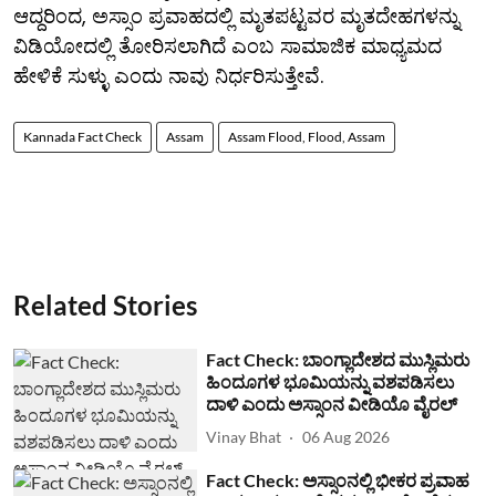
ಆದ್ದರಿಂದ, ಅಸ್ಸಾಂ ಪ್ರವಾಹದಲ್ಲಿ ಮೃತಪಟ್ಟವರ ಮೃತದೇಹಗಳನ್ನು
ವಿಡಿಯೋದಲ್ಲಿ ತೋರಿಸಲಾಗಿದೆ ಎಂಬ ಸಾಮಾಜಿಕ ಮಾಧ್ಯಮದ
ಹೇಳಿಕೆ ಸುಳ್ಳು ಎಂದು ನಾವು ನಿರ್ಧರಿಸುತ್ತೇವೆ.
Kannada Fact Check
Assam
Assam Flood, Flood, Assam
Related Stories
Fact Check: ಬಾಂಗ್ಲಾದೇಶದ ಮುಸ್ಲಿಮರು
ಹಿಂದೂಗಳ ಭೂಮಿಯನ್ನು ವಶಪಡಿಸಲು
ದಾಳಿ ಎಂದು ಅಸ್ಸಾಂನ ವೀಡಿಯೊ ವೈರಲ್
Vinay Bhat
06 Aug 2026
Fact Check: ಅಸ್ಸಾಂನಲ್ಲಿ ಭೀಕರ ಪ್ರವಾಹ