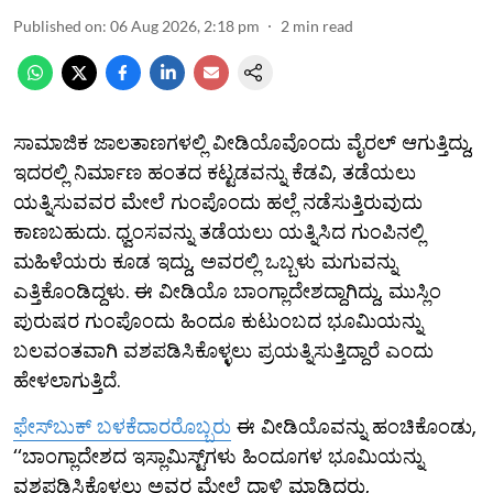
Published on
:
06 Aug 2026, 2:18 pm
2
min read
ಸಾಮಾಜಿಕ ಜಾಲತಾಣಗಳಲ್ಲಿ ವೀಡಿಯೊವೊಂದು ವೈರಲ್ ಆಗುತ್ತಿದ್ದು,
ಇದರಲ್ಲಿ ನಿರ್ಮಾಣ ಹಂತದ ಕಟ್ಟಡವನ್ನು ಕೆಡವಿ, ತಡೆಯಲು
ಯತ್ನಿಸುವವರ ಮೇಲೆ ಗುಂಪೊಂದು ಹಲ್ಲೆ ನಡೆಸುತ್ತಿರುವುದು
ಕಾಣಬಹುದು. ಧ್ವಂಸವನ್ನು ತಡೆಯಲು ಯತ್ನಿಸಿದ ಗುಂಪಿನಲ್ಲಿ
ಮಹಿಳೆಯರು ಕೂಡ ಇದ್ದು, ಅವರಲ್ಲಿ ಒಬ್ಬಳು ಮಗುವನ್ನು
ಎತ್ತಿಕೊಂಡಿದ್ದಳು. ಈ ವೀಡಿಯೊ ಬಾಂಗ್ಲಾದೇಶದ್ದಾಗಿದ್ದು, ಮುಸ್ಲಿಂ
ಪುರುಷರ ಗುಂಪೊಂದು ಹಿಂದೂ ಕುಟುಂಬದ ಭೂಮಿಯನ್ನು
ಬಲವಂತವಾಗಿ ವಶಪಡಿಸಿಕೊಳ್ಳಲು ಪ್ರಯತ್ನಿಸುತ್ತಿದ್ದಾರೆ ಎಂದು
ಹೇಳಲಾಗುತ್ತಿದೆ.
ಫೇಸ್​ಬುಕ್ ಬಳಕೆದಾರರೊಬ್ಬರು
ಈ ವೀಡಿಯೊವನ್ನು ಹಂಚಿಕೊಂಡು,
‘‘ಬಾಂಗ್ಲಾದೇಶದ ಇಸ್ಲಾಮಿಸ್ಟ್‌ಗಳು ಹಿಂದೂಗಳ ಭೂಮಿಯನ್ನು
ವಶಪಡಿಸಿಕೊಳ್ಳಲು ಅವರ ಮೇಲೆ ದಾಳಿ ಮಾಡಿದರು,