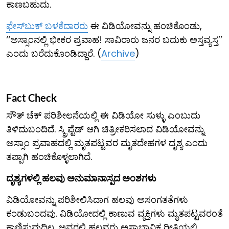
ಕಾಣಬಹುದು.
ಫೇಸ್‌ಬುಕ್ ಬಳಕೆದಾರರು
ಈ ವಿಡಿಯೋವನ್ನು ಹಂಚಿಕೊಂಡು,
‘‘ಅಸ್ಸಾಂನಲ್ಲಿ ಭೀಕರ ಪ್ರವಾಹ! ಸಾವಿರಾರು ಜನರ ಬದುಕು ಅಸ್ತವ್ಯಸ್ತ’’
ಎಂದು ಬರೆದುಕೊಂಡಿದ್ದಾರೆ. (
Archive
)
Fact Check
ಸೌತ್ ಚೆಕ್ ಪರಿಶೀಲನೆಯಲ್ಲಿ ಈ ವಿಡಿಯೋ ಸುಳ್ಳು ಎಂಬುದು
ತಿಳಿದುಬಂದಿದೆ. ಸ್ಕ್ರಿಪ್ಟೆಡ್ ಆಗಿ ಚಿತ್ರೀಕರಿಸಲಾದ ವಿಡಿಯೋವನ್ನು
ಅಸ್ಸಾಂ ಪ್ರವಾಹದಲ್ಲಿ ಮೃತಪಟ್ಟವರ ಮೃತದೇಹಗಳ ದೃಶ್ಯ ಎಂದು
ತಪ್ಪಾಗಿ ಹಂಚಿಕೊಳ್ಳಲಾಗಿದೆ.
ದೃಶ್ಯಗಳಲ್ಲಿ ಹಲವು ಅನುಮಾನಾಸ್ಪದ ಅಂಶಗಳು
ವಿಡಿಯೋವನ್ನು ಪರಿಶೀಲಿಸಿದಾಗ ಹಲವು ಅಸಂಗತತೆಗಳು
ಕಂಡುಬಂದವು. ವಿಡಿಯೋದಲ್ಲಿ ಕಾಣುವ ವ್ಯಕ್ತಿಗಳು ಮೃತಪಟ್ಟವರಂತೆ
ಕಾಣಿಸುವುದಿಲ್ಲ. ಅವರಲ್ಲಿ ಹಲವರು ಅಸ್ವಾಭಾವಿಕ ರೀತಿಯಲ್ಲಿ