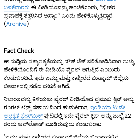
ಬಳಕೆದಾರರು
ಈ ವೀಡಿಯೊವನ್ನು ಹಂಚಿಕೊಂಡು, ‘‘ಭೀಕರ
ಪ್ರವಾಹಕ್ಕೆ ತತ್ತರಿಸಿದ ಅಸ್ಸಾಂ’’ ಎಂದು ಹೇಳಿಕೊಳ್ಳುತ್ತಿದ್ದಾರೆ.
(
Archive
)
Fact Check
ಈ ಸುದ್ದಿಯ ಸತ್ಯಾಸತ್ಯತೆಯನ್ನು ಸೌತ್ ಚೆಕ್ ಪರಿಶೋದಿಸಿದಾಗ ಸುಳ್ಳು
ಹೇಳಿಕೆಯೊಂದಿಗೆ ಈ ವೀಡಿಯೊ ವೈರಲ್ ಆಗುತ್ತಿದೆ ಎಂಬುದು
ಕಂಡುಬಂದಿದೆ. ಇದು ಜಮ್ಮು ಮತ್ತು ಕಾಶ್ಮೀರದ ಬುಡ್ಗಾಮ್ ಜಿಲ್ಲೆಯ
ಬೀರ್ವಾದಲ್ಲಿ ನಡೆದ ಘಟನೆ ಆಗಿದೆ.
ನಿಜಾಂಶವನ್ನು ತಿಳಿಯಲು ವೈರಲ್ ವೀಡಿಯೊದ ಪ್ರಮುಖ ಕ್ಲಿಪ್‌ ಅನ್ನು
ಗೂಗಲ್ ಲೆನ್ಸ್ ಸಹಾಯದಿಂದ ಹುಡುಕಿದಾಗ,
ಇಂಡಿಯಾ ಟುಡೇ
ಅಧಿಕೃತ ಫೇಸ್‌ಬುಕ್
ಪುಟದಲ್ಲಿ ಇದೇ ವೈರಲ್ ಕ್ಲಿಪ್ ಅನ್ನು ಜುಲೈ 22
ರಂದು ಅಪ್‌ಲೋಡ್ ಮಾಡಿರುವುದು ಕಂಡುಬಂತು.
"ಜಮ್ಮು ಮತ್ತು ಕಾಶ್ಮೀರದ ಬುಡ್ಗಾಮ್ ಜಿಲ್ಲೆಯ ಬೀರ್ವಾದಲ್ಲಿನ