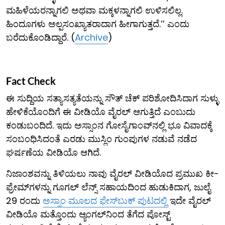
ಮಹಿಳೆಯರನ್ನಾಗಲಿ ಅಥವಾ ಮಕ್ಕಳನ್ನಾಗಲಿ ಉಳಿಸಲಿಲ್ಲ.
ಹಿಂದೂಗಳು ಅಲ್ಪಸಂಖ್ಯಾತರಾದಾಗ ಹೀಗಾಗುತ್ತದೆ.’’ ಎಂದು
ಬರೆದುಕೊಂಡಿದ್ದಾರೆ. (
Archive
)
Fact Check
ಈ ಸುದ್ದಿಯ ಸತ್ಯಾಸತ್ಯತೆಯನ್ನು ಸೌತ್ ಚೆಕ್ ಪರಿಶೋದಿಸಿದಾಗ ಸುಳ್ಳು
ಹೇಳಿಕೆಯೊಂದಿಗೆ ಈ ವೀಡಿಯೊ ವೈರಲ್ ಆಗುತ್ತಿದೆ ಎಂಬುದು
ಕಂಡುಬಂದಿದೆ. ಇದು ಅಸ್ಸಾಂನ ಗೋಸೈಗಾಂವ್‌ನಲ್ಲಿ ಭೂ ವಿವಾದಕ್ಕೆ
ಸಂಬಂಧಿಸಿದಂತೆ ಎರಡು ಮುಸ್ಲಿಂ ಗುಂಪುಗಳ ನಡುವೆ ನಡೆದ
ಘರ್ಷಣೆಯ ವೀಡಿಯೊ ಆಗಿದೆ.
ನಿಜಾಂಶವನ್ನು ತಿಳಿಯಲು ನಾವು ವೈರಲ್ ವೀಡಿಯೊದ ಪ್ರಮುಖ ಕೀ-
ಫ್ರೇಮ್​ಗಳನ್ನು ಗೂಗಲ್ ಲೆನ್ಸ್ ಸಹಾಯದಿಂದ ಹುಡುಕಿದಾಗ, ಜುಲೈ
29 ರಂದು
ಅಸ್ಸಾಂ ಮೂಲದ ಫೇಸ್‌ಬುಕ್ ಪುಟದಲ್ಲಿ
ಇದೇ ವೈರಲ್
ವೀಡಿಯೊ ಮತ್ತೊಂದು ಆ್ಯಂಗಲ್​ನಿಂದ ತೆಗೆದ ಪೋಸ್ಟ್