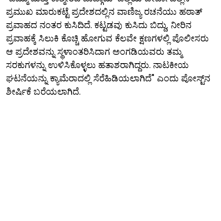
ಪ್ರಮುಖ ಮಾರುಕಟ್ಟೆ ಪ್ರದೇಶದಲ್ಲಿನ ವಾಣಿಜ್ಯ ರಚನೆಯು ಹಠಾತ್
ಪ್ರವಾಹದ ನಂತರ ಕುಸಿದಿದೆ. ಕಟ್ಟಡವು ಕುಸಿದು ಬಿದ್ದು, ನೀರಿನ
ಪ್ರವಾಹಕ್ಕೆ ಸಿಲುಕಿ ಕೊಚ್ಚಿ ಹೋಗುವ ಕೆಲವೇ ಕ್ಷಣಗಳಲ್ಲಿ ಪೊಲೀಸರು
ಆ ಪ್ರದೇಶವನ್ನು ಸ್ಥಳಾಂತರಿಸಿದಾಗ ಅಂಗಡಿಯವರು ತಮ್ಮ
ಸರಕುಗಳನ್ನು ಉಳಿಸಿಕೊಳ್ಳಲು ಹತಾಶರಾಗಿದ್ದರು. ನಾಟಕೀಯ
ಘಟನೆಯನ್ನು ಕ್ಯಾಮೆರಾದಲ್ಲಿ ಸೆರೆಹಿಡಿಯಲಾಗಿದೆ" ಎಂದು ಪೋಸ್ಟ್‌ನ
ಶೀರ್ಷಿಕೆ ಬರೆಯಲಾಗಿದೆ.