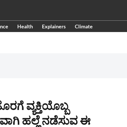
ence
Health
Explainers
Climate
ೊರಗೆ ವ್ಯಕ್ತಿಯೊಬ್ಬ
ಾಗಿ ಹಲ್ಲೆ ನಡೆಸುವ ಈ