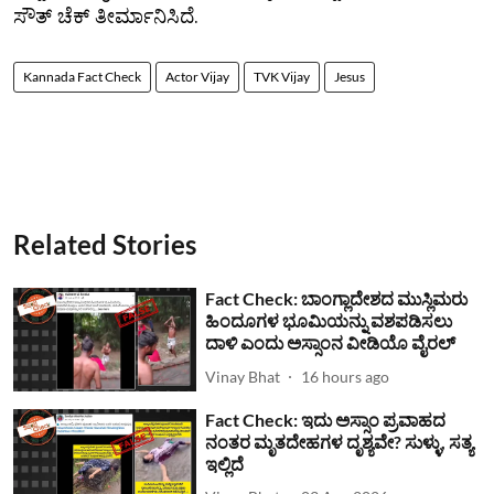
ಸೌತ್ ಚೆಕ್ ತೀರ್ಮಾನಿಸಿದೆ.
Kannada Fact Check
Actor Vijay
TVK Vijay
Jesus
Related Stories
Fact Check: ಬಾಂಗ್ಲಾದೇಶದ ಮುಸ್ಲಿಮರು
ಹಿಂದೂಗಳ ಭೂಮಿಯನ್ನು ವಶಪಡಿಸಲು
ದಾಳಿ ಎಂದು ಅಸ್ಸಾಂನ ವೀಡಿಯೊ ವೈರಲ್
Vinay Bhat
16 hours ago
Fact Check: ಇದು ಅಸ್ಸಾಂ ಪ್ರವಾಹದ
ನಂತರ ಮೃತದೇಹಗಳ ದೃಶ್ಯವೇ? ಸುಳ್ಳು, ಸತ್ಯ
ಇಲ್ಲಿದೆ