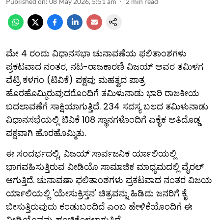
Published on
:
08 May 2026, 5:51 am
2
min read
ಮೇ 4 ರಂದು ವಿಧಾನಸಭಾ ಚುನಾವಣೆಯ ಫಲಿತಾಂಶಗಳು
ಪ್ರಕಟವಾದ ನಂತರ, ನಟ-ರಾಜಕಾರಣಿ ವಿಜಯ್ ಅವರ ತಮಿಳಗ
ವೆಟ್ರಿ ಕಳಗಂ (ಟಿವಿಕೆ) ಪಕ್ಷವು ಮಹತ್ವದ ಪಾತ್ರ
ಹೊರಹೊಮ್ಮಿರುವುದರೊಂದಿಗೆ ತಮಿಳುನಾಡು ಭಾರಿ ರಾಜಕೀಯ
ಬದಲಾವಣೆಗೆ ಸಾಕ್ಷಿಯಾಗುತ್ತಿದೆ. 234 ಸದಸ್ಯ ಬಲದ ತಮಿಳುನಾಡು
ವಿಧಾನಸಭೆಯಲ್ಲಿ ಟಿವಿಕೆ 108 ಸ್ಥಾನಗಳೊಂದಿಗೆ ಏಕೈಕ ಅತಿದೊಡ್ಡ
ಪಕ್ಷವಾಗಿ ಹೊರಹೊಮ್ಮಿತು.
ಈ ಸಂದರ್ಭದಲ್ಲಿ, ವಿಜಯ್ ಸಾರ್ವಜನಿಕ ರ್ಯಾಲಿಯಲ್ಲಿ
ಭಾಗವಹಿಸುತ್ತಿರುವ ವೀಡಿಯೊ ಸಾಮಾಜಿಕ ಮಾಧ್ಯಮದಲ್ಲಿ ವೈರಲ್
ಆಗುತ್ತಿದೆ. ಚುನಾವಣಾ ಫಲಿತಾಂಶಗಳು ಪ್ರಕಟವಾದ ನಂತರ ವಿಜಯ
ರ್ಯಾಲಿಯಲ್ಲಿ 'ಯೇಸುಕ್ರಿಸ್ತನ' ಚಿತ್ರವನ್ನು ಹಿಡಿದು ಜನರಿಗೆ ಕೈ
ಬೀಸುತ್ತಿರುವುದು ಕಂಡುಬಂದಿದೆ ಎಂಬ ಹೇಳಿಕೆಯೊಂದಿಗೆ ಈ
ವೀಡಿಯೊವನ್ನು ಹಂಚಿಕೊಳ್ಳಲಾಗುತ್ತಿದೆ.