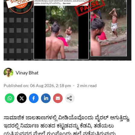
Vinay Bhat
Published on
:
06 Aug 2026, 2:18 pm
2
min read
ಸಾಮಾಜಿಕ ಜಾಲತಾಣಗಳಲ್ಲಿ ವೀಡಿಯೊವೊಂದು ವೈರಲ್ ಆಗುತ್ತಿದ್ದು,
ಇದರಲ್ಲಿ ನಿರ್ಮಾಣ ಹಂತದ ಕಟ್ಟಡವನ್ನು ಕೆಡವಿ, ತಡೆಯಲು
ಯತ್ನಿಸುವವರ ಮೇಲೆ ಗುಂಪೊಂದು ಹಲ್ಲೆ ನಡೆಸುತ್ತಿರುವುದು