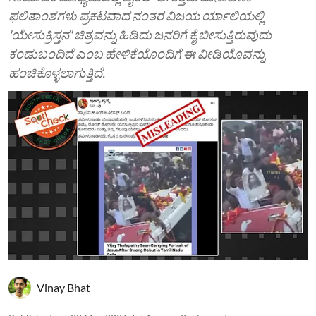
ಫಲಿತಾಂಶಗಳು ಪ್ರಕಟವಾದ ನಂತರ ವಿಜಯ ರ್ಯಾಲಿಯಲ್ಲಿ
'ಯೇಸುಕ್ರಿಸ್ತನ' ಚಿತ್ರವನ್ನು ಹಿಡಿದು ಜನರಿಗೆ ಕೈ ಬೀಸುತ್ತಿರುವುದು
ಕಂಡುಬಂದಿದೆ ಎಂಬ ಹೇಳಿಕೆಯೊಂದಿಗೆ ಈ ವೀಡಿಯೊವನ್ನು
ಹಂಚಿಕೊಳ್ಳಲಾಗುತ್ತಿದೆ.
Vinay Bhat