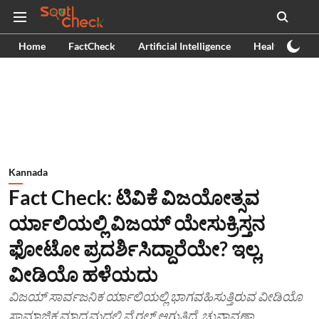
Home
FactCheck
Artificial Intelligence
Health
Ex
Kannada
Fact Check: ಟಿವಿಕೆ ವಿಜಯೋತ್ಸವ
ರ್ಯಾಲಿಯಲ್ಲಿ ವಿಜಯ್ ಯೇಸುಕ್ರಿಸ್ತನ
ಫೋಟೋ ಪ್ರದರ್ಶಿಸಿದ್ದಾರೆಯೇ? ಇಲ್ಲ,
ವೀಡಿಯೊ ಹಳೆಯದು
ವಿಜಯ್ ಸಾರ್ವಜನಿಕ ರ್ಯಾಲಿಯಲ್ಲಿ ಭಾಗವಹಿಸುತ್ತಿರುವ ವೀಡಿಯೊ
ಸಾಮಾಜಿಕ ಮಾಧ್ಯಮದಲ್ಲಿ ವೈರಲ್ ಆಗುತ್ತಿದೆ. ಚುನಾವಣಾ