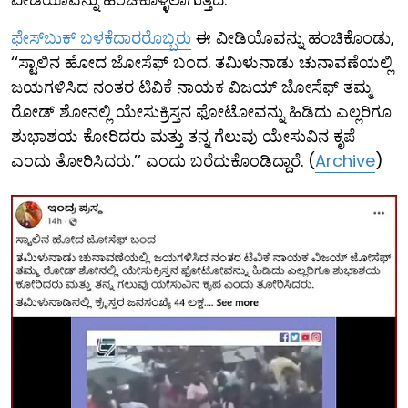
ಫೇಸ್​ಬುಕ್ ಬಳಕೆದಾರರೊಬ್ಬರು
ಈ ವೀಡಿಯೊವನ್ನು ಹಂಚಿಕೊಂಡು,
‘‘ಸ್ಟಾಲಿನ ಹೋದ ಜೋಸೆಫ್ ಬಂದ. ತಮಿಳುನಾಡು ಚುನಾವಣೆಯಲ್ಲಿ
ಜಯಗಳಿಸಿದ ನಂತರ ಟಿವಿಕೆ ನಾಯಕ ವಿಜಯ್ ಜೋಸೆಫ್ ತಮ್ಮ
ರೋಡ್ ಶೋನಲ್ಲಿ ಯೇಸುಕ್ರಿಸ್ತನ ಫೋಟೋವನ್ನು ಹಿಡಿದು ಎಲ್ಲರಿಗೂ
ಶುಭಾಶಯ ಕೋರಿದರು ಮತ್ತು ತನ್ನ ಗೆಲುವು ಯೇಸುವಿನ ಕೃಪೆ
ಎಂದು ತೋರಿಸಿದರು.’’ ಎಂದು ಬರೆದುಕೊಂಡಿದ್ದಾರೆ. (
Archive
)