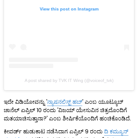
View this post on Instagram
A post shared by TVK IT Wing (@voiceof_tvk)
ಇದೇ ವಿಡಿಯೋವನ್ನು '
ನ್ಯಾಷನಲಿಸ್ಟ್ ಹಬ್
' ಎಂಬ ಯೂಟ್ಯೂಬ್
ಚಾನೆಲ್ ಏಪ್ರಿಲ್ 10 ರಂದು 'ವಿಜಯ್ ಯೇಸುವಿನ ಚಿತ್ರದೊಂದಿಗೆ
ಮತಯಾಚಿಸುತ್ತಾನಾ?' ಎಂಬ ಶೀರ್ಷಿಕೆಯೊಂದಿಗೆ ಹಂಚಿಕೊಂಡಿದೆ.
ಕೀವರ್ಡ್ ಹುಡುಕಾಟ ನಡೆಸಿದಾಗ ಏಪ್ರಿಲ್ 9 ರಂದು
ದಿ ಕಮ್ಯೂನ್