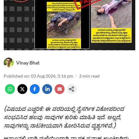
Vinay Bhat
Published on
:
03 Aug 2026, 3:16 pm
2
min read
(ವಿಷಯದ ಎಚ್ಚರಿಕೆ: ಈ ವರದಿಯಲ್ಲಿ ನೈಸರ್ಗಿಕ ವಿಕೋಪದಿಂದ
ಸಂಭವಿಸಿದ ಹಲವು ಸಾವುಗಳ ಕುರಿತು ಮಾಹಿತಿ ಇದೆ. ಅಲ್ಲದೆ,
ಸಾವುಗಳನ್ನು ನಾಟಕೀಯವಾಗಿ ತೋರಿಸಿರುವ ದೃಶ್ಯಗಳಿವೆ.)
ಅಸ್ಸಾಂನಲ್ಲಿ ಭಾರಿ ಮಳೆಯಿಂದಾಗಿ ವ್ಯಾಪಕ ಪ್ರವಾಹ ಉಂಟಾಗಿದ್ದು,