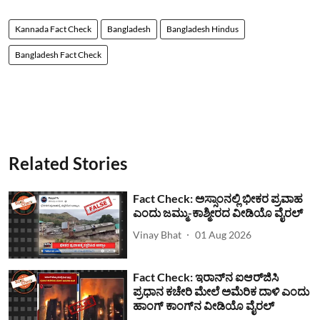
Kannada Fact Check
Bangladesh
Bangladesh Hindus
Bangladesh Fact Check
Related Stories
Fact Check: ಅಸ್ಸಾಂನಲ್ಲಿ ಭೀಕರ ಪ್ರವಾಹ
ಎಂದು ಜಮ್ಮು-ಕಾಶ್ಮೀರದ ವೀಡಿಯೊ ವೈರಲ್
Vinay Bhat
01 Aug 2026
Fact Check: ಇರಾನ್‌ನ ಐಆರ್‌ಜಿಸಿ
ಪ್ರಧಾನ ಕಚೇರಿ ಮೇಲೆ ಅಮೆರಿಕ ದಾಳಿ ಎಂದು
ಹಾಂಗ್ ಕಾಂಗ್​ನ ವೀಡಿಯೊ ವೈರಲ್