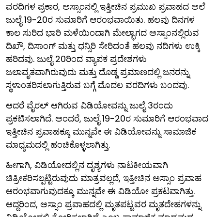
ವರದಿಗಳ ಪ್ರಕಾರ, ಅಸ್ಸಾಂನಲ್ಲಿ ಇತ್ತೀಚಿನ ಪ್ರಮುಖ ಪ್ರವಾಹದ ಅಲೆ
ಜುಲೈ 19-20ರ ಸುಮಾರಿಗೆ ಆರಂಭವಾಯಿತು. ಹಲವು ದಿನಗಳ
ಕಾಲ ಸುರಿದ ಭಾರಿ ಮಳೆಯಿಂದಾಗಿ ಮೇಲ್ಭಾಗದ ಅಸ್ಸಾಂನಲ್ಲಿರುವ
ದಿಖೌ, ದಿಸಾಂಗ್ ಮತ್ತು ಧನ್ಸಿರಿ ಸೇರಿದಂತೆ ಹಲವು ನದಿಗಳು ಉಕ್ಕಿ
ಹರಿದವು. ಜುಲೈ 20ರಿಂದ ವ್ಯಾಪಕ ಪ್ರದೇಶಗಳು
ಜಲಾವೃತವಾಗಿರುವುದು ಮತ್ತು ದೊಡ್ಡ ಪ್ರಮಾಣದಲ್ಲಿ ಜನರನ್ನು
ಸ್ಥಳಾಂತರಿಸಲಾಗುತ್ತಿರುವ ಬಗ್ಗೆ ಮೊದಲ ವರದಿಗಳು ಬಂದವು.
ಆದರೆ ವೈರಲ್ ಆಗಿರುವ ವಿಡಿಯೋವನ್ನು ಜುಲೈ 3ರಂದು
ಪ್ರಕಟಿಸಲಾಗಿದೆ. ಅಂದರೆ, ಜುಲೈ 19-20ರ ಸುಮಾರಿಗೆ ಆರಂಭವಾದ
ಇತ್ತೀಚಿನ ಪ್ರವಾಹಕ್ಕೂ ಮುನ್ನವೇ ಈ ವಿಡಿಯೋವನ್ನು ಸಾಮಾಜಿಕ
ಮಾಧ್ಯಮದಲ್ಲಿ ಹಂಚಿಕೊಳ್ಳಲಾಗಿತ್ತು.
ಹೀಗಾಗಿ, ವಿಡಿಯೋದಲ್ಲಿನ ದೃಶ್ಯಗಳು ನಾಟಕೀಯವಾಗಿ
ಚಿತ್ರೀಕರಿಸಲ್ಪಟ್ಟಿರುವುದು ಮಾತ್ರವಲ್ಲದೆ, ಇತ್ತೀಚಿನ ಅಸ್ಸಾಂ ಪ್ರವಾಹ
ಆರಂಭವಾಗುವುದಕ್ಕೂ ಮುನ್ನವೇ ಈ ವಿಡಿಯೋ ಪ್ರಕಟವಾಗಿತ್ತು.
ಆದ್ದರಿಂದ, ಅಸ್ಸಾಂ ಪ್ರವಾಹದಲ್ಲಿ ಮೃತಪಟ್ಟವರ ಮೃತದೇಹಗಳನ್ನು