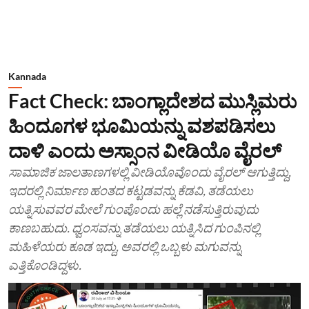
Kannada
Fact Check: ಬಾಂಗ್ಲಾದೇಶದ ಮುಸ್ಲಿಮರು
ಹಿಂದೂಗಳ ಭೂಮಿಯನ್ನು ವಶಪಡಿಸಲು
ದಾಳಿ ಎಂದು ಅಸ್ಸಾಂನ ವೀಡಿಯೊ ವೈರಲ್
ಸಾಮಾಜಿಕ ಜಾಲತಾಣಗಳಲ್ಲಿ ವೀಡಿಯೊವೊಂದು ವೈರಲ್ ಆಗುತ್ತಿದ್ದು,
ಇದರಲ್ಲಿ ನಿರ್ಮಾಣ ಹಂತದ ಕಟ್ಟಡವನ್ನು ಕೆಡವಿ, ತಡೆಯಲು
ಯತ್ನಿಸುವವರ ಮೇಲೆ ಗುಂಪೊಂದು ಹಲ್ಲೆ ನಡೆಸುತ್ತಿರುವುದು
ಕಾಣಬಹುದು. ಧ್ವಂಸವನ್ನು ತಡೆಯಲು ಯತ್ನಿಸಿದ ಗುಂಪಿನಲ್ಲಿ
ಮಹಿಳೆಯರು ಕೂಡ ಇದ್ದು, ಅವರಲ್ಲಿ ಒಬ್ಬಳು ಮಗುವನ್ನು
ಎತ್ತಿಕೊಂಡಿದ್ದಳು.