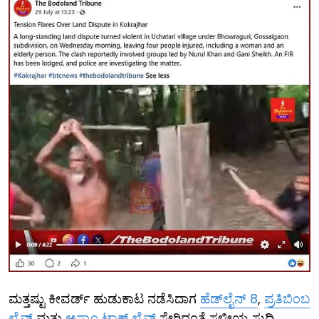
ಮತ್ತಷ್ಟು ಕೀವರ್ಡ್ ಹುಡುಕಾಟ ನಡೆಸಿದಾಗ
ಹೆಡ್‌ಲೈನ್ 8
,
ಪ್ರತಿಬಿಂಬ
ಲೈವ್
ಮತ್ತು
ಅಸ್ಸಾಂ ಟಾಕ್ಸ್ ಲೈವ್
ಸೇರಿದಂತೆ ಸ್ಥಳೀಯ ಸುದ್ದಿ