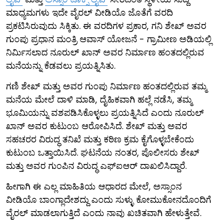
ಮಾಧ್ಯಮಗಳು ಇದೇ ವೈರಲ್ ವೀಡಿಯೊ ಜೊತೆಗೆ ವರದಿ
ಪ್ರಕಟಿಸಿರುವುದು ಸಿಕ್ಕಿತು. ಈ ವರದಿಗಳ ಪ್ರಕಾರ, ಗನಿ ಶೇಖ್ ಅವರ
ಗುಂಪು ಪ್ರಧಾನ ಮಂತ್ರಿ ಆವಾಸ್ ಯೋಜನೆ - ಗ್ರಾಮೀಣ ಅಡಿಯಲ್ಲಿ
ನಿರ್ಮಿಸಲಾದ ನೂರುಲ್ ಖಾನ್ ಅವರ ನಿರ್ಮಾಣ ಹಂತದಲ್ಲಿರುವ
ಮನೆಯನ್ನು ಕೆಡವಲು ಪ್ರಯತ್ನಿಸಿತು.
ಗಣಿ ಶೇಖ್ ಮತ್ತು ಅವರ ಗುಂಪು ನಿರ್ಮಾಣ ಹಂತದಲ್ಲಿರುವ ತಮ್ಮ
ಮನೆಯ ಮೇಲೆ ದಾಳಿ ಮಾಡಿ, ದೈಹಿಕವಾಗಿ ಹಲ್ಲೆ ನಡೆಸಿ, ತಮ್ಮ
ಭೂಮಿಯನ್ನು ವಶಪಡಿಸಿಕೊಳ್ಳಲು ಪ್ರಯತ್ನಿಸಿದೆ ಎಂದು ನೂರುಲ್
ಖಾನ್ ಅವರ ಕುಟುಂಬ ಆರೋಪಿಸಿದೆ. ಶೇಖ್ ಮತ್ತು ಅವರ
ಸಹಚರರ ವಿರುದ್ಧ ತನಿಖೆ ಮತ್ತು ಕಠಿಣ ಕ್ರಮ ಕೈಗೊಳ್ಳಬೇಕೆಂದು
ಕುಟುಂಬ ಒತ್ತಾಯಿಸಿದೆ. ಘಟನೆಯ ನಂತರ, ಪೊಲೀಸರು ಶೇಖ್
ಮತ್ತು ಅವರ ಗುಂಪಿನ ವಿರುದ್ಧ ಎಫ್‌ಐಆರ್ ದಾಖಲಿಸಿದ್ದಾರೆ.
ಹೀಗಾಗಿ ಈ ಎಲ್ಲ ಮಾಹಿತಿಯ ಆಧಾರದ ಮೇಲೆ, ಅಸ್ಸಾಂನ
ವೀಡಿಯೊ ಬಾಂಗ್ಲಾದೇಶದ್ದು ಎಂದು ಸುಳ್ಳು ಕೋಮುಕೋನದೊಂದಿಗೆ
ವೈರಲ್ ಮಾಡಲಾಗುತ್ತಿದೆ ಎಂದು ನಾವು ಖಚಿತವಾಗಿ ಹೇಳುತ್ತೇವೆ.