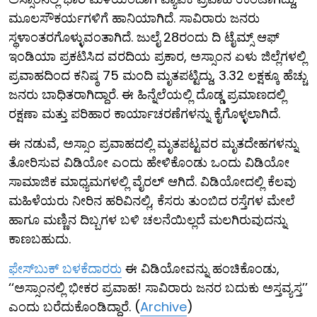
ಮೂಲಸೌಕರ್ಯಗಳಿಗೆ ಹಾನಿಯಾಗಿದೆ. ಸಾವಿರಾರು ಜನರು
ಸ್ಥಳಾಂತರಗೊಳ್ಳುವಂತಾಗಿದೆ. ಜುಲೈ 28ರಂದು ದಿ ಟೈಮ್ಸ್ ಆಫ್
ಇಂಡಿಯಾ ಪ್ರಕಟಿಸಿದ ವರದಿಯ ಪ್ರಕಾರ, ಅಸ್ಸಾಂನ ಏಳು ಜಿಲ್ಲೆಗಳಲ್ಲಿ
ಪ್ರವಾಹದಿಂದ ಕನಿಷ್ಠ 75 ಮಂದಿ ಮೃತಪಟ್ಟಿದ್ದು, 3.32 ಲಕ್ಷಕ್ಕೂ ಹೆಚ್ಚು
ಜನರು ಬಾಧಿತರಾಗಿದ್ದಾರೆ. ಈ ಹಿನ್ನೆಲೆಯಲ್ಲಿ ದೊಡ್ಡ ಪ್ರಮಾಣದಲ್ಲಿ
ರಕ್ಷಣಾ ಮತ್ತು ಪರಿಹಾರ ಕಾರ್ಯಾಚರಣೆಗಳನ್ನು ಕೈಗೊಳ್ಳಲಾಗಿದೆ.
ಈ ನಡುವೆ, ಅಸ್ಸಾಂ ಪ್ರವಾಹದಲ್ಲಿ ಮೃತಪಟ್ಟವರ ಮೃತದೇಹಗಳನ್ನು
ತೋರಿಸುವ ವಿಡಿಯೋ ಎಂದು ಹೇಳಿಕೊಂಡು ಒಂದು ವಿಡಿಯೋ
ಸಾಮಾಜಿಕ ಮಾಧ್ಯಮಗಳಲ್ಲಿ ವೈರಲ್ ಆಗಿದೆ. ವಿಡಿಯೋದಲ್ಲಿ ಕೆಲವು
ಮಹಿಳೆಯರು ನೀರಿನ ಹರಿವಿನಲ್ಲಿ, ಕೆಸರು ತುಂಬಿದ ರಸ್ತೆಗಳ ಮೇಲೆ
ಹಾಗೂ ಮಣ್ಣಿನ ದಿಬ್ಬಗಳ ಬಳಿ ಚಲನೆಯಿಲ್ಲದೆ ಮಲಗಿರುವುದನ್ನು
ಕಾಣಬಹುದು.
ಫೇಸ್‌ಬುಕ್ ಬಳಕೆದಾರರು
ಈ ವಿಡಿಯೋವನ್ನು ಹಂಚಿಕೊಂಡು,
‘‘ಅಸ್ಸಾಂನಲ್ಲಿ ಭೀಕರ ಪ್ರವಾಹ! ಸಾವಿರಾರು ಜನರ ಬದುಕು ಅಸ್ತವ್ಯಸ್ತ’’
ಎಂದು ಬರೆದುಕೊಂಡಿದ್ದಾರೆ. (
Archive
)