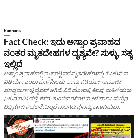
Kannada
Fact Check: ಇದು ಅಸ್ಸಾಂ ಪ್ರವಾಹದ
ನಂತರ ಮೃತದೇಹಗಳ ದೃಶ್ಯವೇ? ಸುಳ್ಳು, ಸತ್ಯ
ಇಲ್ಲಿದೆ
ಅಸ್ಸಾಂ ಪ್ರವಾಹದಲ್ಲಿ ಮೃತಪಟ್ಟವರ ಮೃತದೇಹಗಳನ್ನು ತೋರಿಸುವ
ವಿಡಿಯೋ ಎಂದು ಹೇಳಿಕೊಂಡು ಒಂದು ವಿಡಿಯೋ ಸಾಮಾಜಿಕ
ಮಾಧ್ಯಮಗಳಲ್ಲಿ ವೈರಲ್ ಆಗಿದೆ. ವಿಡಿಯೋದಲ್ಲಿ ಕೆಲವು ಮಹಿಳೆಯರು
ನೀರಿನ ಹರಿವಿನಲ್ಲಿ, ಕೆಸರು ತುಂಬಿದ ರಸ್ತೆಗಳ ಮೇಲೆ ಹಾಗೂ ಮಣ್ಣಿನ
ದಿಬ್ಬಗಳ ಬಳಿ ಚಲನೆಯಿಲ್ಲದೆ ಮಲಗಿರುವುದನ್ನು ಕಾಣಬಹುದು.