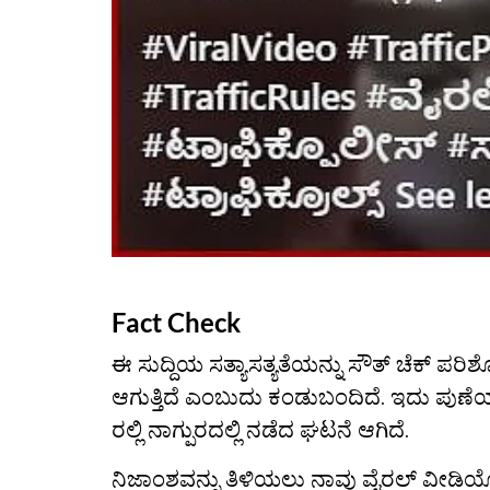
Fact Check
ಈ ಸುದ್ದಿಯ ಸತ್ಯಾಸತ್ಯತೆಯನ್ನು ಸೌತ್ ಚೆಕ್ ಪರ
ಆಗುತ್ತಿದೆ ಎಂಬುದು ಕಂಡುಬಂದಿದೆ. ಇದು ಪುಣೆ
ರಲ್ಲಿ ನಾಗ್ಪುರದಲ್ಲಿ ನಡೆದ ಘಟನೆ ಆಗಿದೆ.
ನಿಜಾಂಶವನ್ನು ತಿಳಿಯಲು ನಾವು ವೈರಲ್ ವೀಡಿಯೊದ