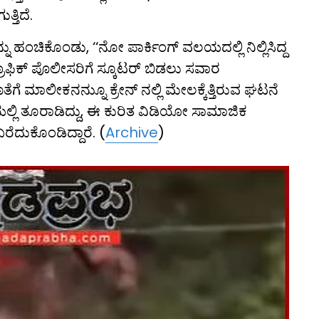
್ತಿದೆ.
 ಹಂಚಿಕೊಂಡು, ‘‘ನೋ ಪಾರ್ಕಿಂಗ್ ವಲಯದಲ್ಲಿ ನಿಲ್ಲಿಸಿದ್ದ
ಫಿಕ್ ಪೊಲೀಸರಿಗೆ ಸ್ಕೂಟರ್ ಬಿಡಲು ಸವಾರ
ೆಗೆ ಮಾಲೀಕನನ್ನುೂ ಕ್ರೇನ್ ನಲ್ಲಿ ಮೇಲಕ್ಕೆತ್ತಿರುವ ಘಟನೆ
ಯಲ್ಲಿ ತೂರಾಡಿದ್ದು, ಈ ಕುರಿತ ವಿಡಿಯೋ ಸಾಮಾಜಿಕ
ರೆದುಕೊಂಡಿದ್ದಾರೆ. (
Archive
)