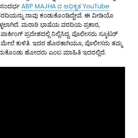
ಈ ಸಂದರ್ಭ
ABP MAJHA ದ ಅಧಿಕೃತ YouTube
ರದಿಯನ್ನು ನಾವು ಕಂಡುಕೊಂಡಿದ್ದೇವೆ. ಈ ವೀಡಿಯೊ
್ಳಲಾಗಿದೆ. ಮರಾಠಿ ಭಾಷೆಯ ವರದಿಯ ಪ್ರಕಾರ,
ೋ-ಪಾರ್ಕಿಂಗ್ ಪ್ರದೇಶದಲ್ಲಿ ನಿಲ್ಲಿಸಿದ್ದ. ಪೊಲೀಸರು ಸ್ಕೂಟರ್
ಅದರ ಮೇಲೆ ಕುಳಿತಿ. ಇದರ ಹೊರತಾಗಿಯೂ, ಪೊಲೀಸರು ತಮ್ಮ
ು ತೆಗೆದುಕೊಂಡು ಹೋದರು ಎಂಬ ಮಾಹಿತಿ ಇದರಲ್ಲಿದೆ.