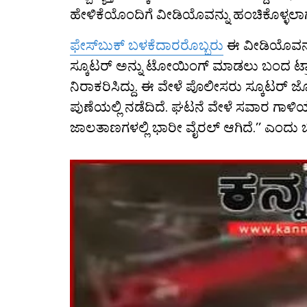
ಹೇಳಿಕೆಯೊಂದಿಗೆ ವೀಡಿಯೊವನ್ನು ಹಂಚಿಕೊಳ್ಳಲಾಗುತ
ಫೇಸ್​ಬುಕ್ ಬಳಕೆದಾರರೊಬ್ಬರು
ಈ ವೀಡಿಯೊವನ್ನು
ಸ್ಕೂಟರ್ ಅನ್ನು ಟೋಯಿಂಗ್ ಮಾಡಲು ಬಂದ ಟ್ರಾ
ನಿರಾಕರಿಸಿದ್ದು. ಈ ವೇಳೆ ಪೊಲೀಸರು ಸ್ಕೂಟರ್‌ ಜೊತ
ಪುಣೆಯಲ್ಲಿ ನಡೆದಿದೆ. ಘಟನೆ ವೇಳೆ ಸವಾರ ಗಾಳಿ
ಜಾಲತಾಣಗಳಲ್ಲಿ ಭಾರೀ ವೈರಲ್ ಆಗಿದೆ.’’ ಎಂದು ಬ