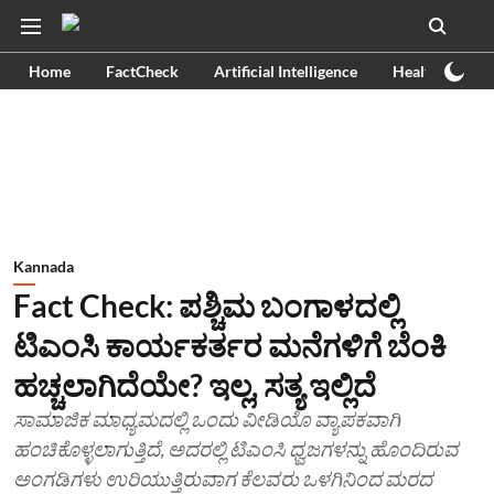
Home
FactCheck
Artificial Intelligence
Health
Ex
Kannada
Fact Check: ಪಶ್ಚಿಮ ಬಂಗಾಳದಲ್ಲಿ
ಟಿಎಂಸಿ ಕಾರ್ಯಕರ್ತರ ಮನೆಗಳಿಗೆ ಬೆಂಕಿ
ಹಚ್ಚಲಾಗಿದೆಯೇ? ಇಲ್ಲ, ಸತ್ಯ ಇಲ್ಲಿದೆ
ಸಾಮಾಜಿಕ ಮಾಧ್ಯಮದಲ್ಲಿ ಒಂದು ವೀಡಿಯೊ ವ್ಯಾಪಕವಾಗಿ
ಹಂಚಿಕೊಳ್ಳಲಾಗುತ್ತಿದೆ, ಅದರಲ್ಲಿ ಟಿಎಂಸಿ ಧ್ವಜಗಳನ್ನು ಹೊಂದಿರುವ
ಅಂಗಡಿಗಳು ಉರಿಯುತ್ತಿರುವಾಗ ಕೆಲವರು ಒಳಗಿನಿಂದ ಮರದ