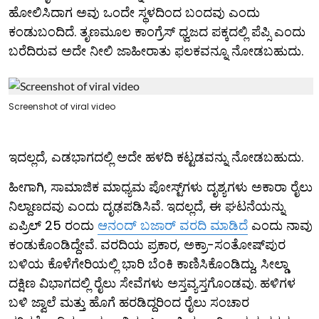
ಹೋಲಿಸಿದಾಗ ಅವು ಒಂದೇ ಸ್ಥಳದಿಂದ ಬಂದವು ಎಂದು
ಕಂಡುಬಂದಿದೆ. ತೃಣಮೂಲ ಕಾಂಗ್ರೆಸ್ ಧ್ವಜದ ಪಕ್ಕದಲ್ಲಿ ಪೆಪ್ಸಿ ಎಂದು
ಬರೆದಿರುವ ಅದೇ ನೀಲಿ ಜಾಹೀರಾತು ಫಲಕವನ್ನೂ ನೋಡಬಹುದು.
Screenshot of viral video
ಇದಲ್ಲದೆ, ಎಡಭಾಗದಲ್ಲಿ ಅದೇ ಹಳದಿ ಕಟ್ಟಡವನ್ನು ನೋಡಬಹುದು.
ಹೀಗಾಗಿ, ಸಾಮಾಜಿಕ ಮಾಧ್ಯಮ ಪೋಸ್ಟ್‌ಗಳು ದೃಶ್ಯಗಳು ಅಕಾರಾ ರೈಲು
ನಿಲ್ದಾಣದವು ಎಂದು ದೃಢಪಡಿಸಿವೆ. ಇದಲ್ಲದೆ, ಈ ಘಟನೆಯನ್ನು
ಏಪ್ರಿಲ್ 25 ರಂದು
ಆನಂದ್ ಬಜಾರ್ ವರದಿ ಮಾಡಿದೆ
ಎಂದು ನಾವು
ಕಂಡುಕೊಂಡಿದ್ದೇವೆ. ವರದಿಯ ಪ್ರಕಾರ, ಅಕ್ರಾ-ಸಂತೋಷ್‌ಪುರ
ಬಳಿಯ ಕೊಳೆಗೇರಿಯಲ್ಲಿ ಭಾರಿ ಬೆಂಕಿ ಕಾಣಿಸಿಕೊಂಡಿದ್ದು, ಸೀಲ್ಡಾ
ದಕ್ಷಿಣ ವಿಭಾಗದಲ್ಲಿ ರೈಲು ಸೇವೆಗಳು ಅಸ್ತವ್ಯಸ್ತಗೊಂಡವು. ಹಳಿಗಳ
ಬಳಿ ಜ್ವಾಲೆ ಮತ್ತು ಹೊಗೆ ಹರಡಿದ್ದರಿಂದ ರೈಲು ಸಂಚಾರ