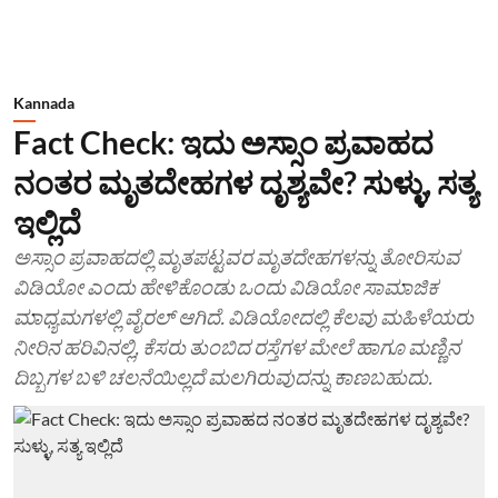
Kannada
Fact Check: ಇದು ಅಸ್ಸಾಂ ಪ್ರವಾಹದ
ನಂತರ ಮೃತದೇಹಗಳ ದೃಶ್ಯವೇ? ಸುಳ್ಳು, ಸತ್ಯ
ಇಲ್ಲಿದೆ
ಅಸ್ಸಾಂ ಪ್ರವಾಹದಲ್ಲಿ ಮೃತಪಟ್ಟವರ ಮೃತದೇಹಗಳನ್ನು ತೋರಿಸುವ
ವಿಡಿಯೋ ಎಂದು ಹೇಳಿಕೊಂಡು ಒಂದು ವಿಡಿಯೋ ಸಾಮಾಜಿಕ
ಮಾಧ್ಯಮಗಳಲ್ಲಿ ವೈರಲ್ ಆಗಿದೆ. ವಿಡಿಯೋದಲ್ಲಿ ಕೆಲವು ಮಹಿಳೆಯರು
ನೀರಿನ ಹರಿವಿನಲ್ಲಿ, ಕೆಸರು ತುಂಬಿದ ರಸ್ತೆಗಳ ಮೇಲೆ ಹಾಗೂ ಮಣ್ಣಿನ
ದಿಬ್ಬಗಳ ಬಳಿ ಚಲನೆಯಿಲ್ಲದೆ ಮಲಗಿರುವುದನ್ನು ಕಾಣಬಹುದು.