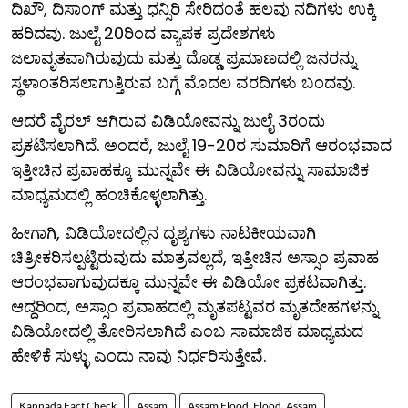
ದಿಖೌ, ದಿಸಾಂಗ್ ಮತ್ತು ಧನ್ಸಿರಿ ಸೇರಿದಂತೆ ಹಲವು ನದಿಗಳು ಉಕ್ಕಿ
ಹರಿದವು. ಜುಲೈ 20ರಿಂದ ವ್ಯಾಪಕ ಪ್ರದೇಶಗಳು
ಜಲಾವೃತವಾಗಿರುವುದು ಮತ್ತು ದೊಡ್ಡ ಪ್ರಮಾಣದಲ್ಲಿ ಜನರನ್ನು
ಸ್ಥಳಾಂತರಿಸಲಾಗುತ್ತಿರುವ ಬಗ್ಗೆ ಮೊದಲ ವರದಿಗಳು ಬಂದವು.
ಆದರೆ ವೈರಲ್ ಆಗಿರುವ ವಿಡಿಯೋವನ್ನು ಜುಲೈ 3ರಂದು
ಪ್ರಕಟಿಸಲಾಗಿದೆ. ಅಂದರೆ, ಜುಲೈ 19-20ರ ಸುಮಾರಿಗೆ ಆರಂಭವಾದ
ಇತ್ತೀಚಿನ ಪ್ರವಾಹಕ್ಕೂ ಮುನ್ನವೇ ಈ ವಿಡಿಯೋವನ್ನು ಸಾಮಾಜಿಕ
ಮಾಧ್ಯಮದಲ್ಲಿ ಹಂಚಿಕೊಳ್ಳಲಾಗಿತ್ತು.
ಹೀಗಾಗಿ, ವಿಡಿಯೋದಲ್ಲಿನ ದೃಶ್ಯಗಳು ನಾಟಕೀಯವಾಗಿ
ಚಿತ್ರೀಕರಿಸಲ್ಪಟ್ಟಿರುವುದು ಮಾತ್ರವಲ್ಲದೆ, ಇತ್ತೀಚಿನ ಅಸ್ಸಾಂ ಪ್ರವಾಹ
ಆರಂಭವಾಗುವುದಕ್ಕೂ ಮುನ್ನವೇ ಈ ವಿಡಿಯೋ ಪ್ರಕಟವಾಗಿತ್ತು.
ಆದ್ದರಿಂದ, ಅಸ್ಸಾಂ ಪ್ರವಾಹದಲ್ಲಿ ಮೃತಪಟ್ಟವರ ಮೃತದೇಹಗಳನ್ನು
ವಿಡಿಯೋದಲ್ಲಿ ತೋರಿಸಲಾಗಿದೆ ಎಂಬ ಸಾಮಾಜಿಕ ಮಾಧ್ಯಮದ
ಹೇಳಿಕೆ ಸುಳ್ಳು ಎಂದು ನಾವು ನಿರ್ಧರಿಸುತ್ತೇವೆ.
Kannada Fact Check
Assam
Assam Flood, Flood, Assam