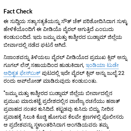
Fact Check
ಈ ಸುದ್ದಿಯ ಸತ್ಯಾಸತ್ಯತೆಯನ್ನು ಸೌತ್ ಚೆಕ್ ಪರಿಶೋದಿಸಿದಾಗ ಸುಳ್ಳು
ಹೇಳಿಕೆಯೊಂದಿಗೆ ಈ ವೀಡಿಯೊ ವೈರಲ್ ಆಗುತ್ತಿದೆ ಎಂಬುದು
ಕಂಡುಬಂದಿದೆ. ಇದು ಜಮ್ಮು ಮತ್ತು ಕಾಶ್ಮೀರದ ಬುಡ್ಗಾಮ್ ಜಿಲ್ಲೆಯ
ಬೀರ್ವಾದಲ್ಲಿ ನಡೆದ ಘಟನೆ ಆಗಿದೆ.
ನಿಜಾಂಶವನ್ನು ತಿಳಿಯಲು ವೈರಲ್ ವೀಡಿಯೊದ ಪ್ರಮುಖ ಕ್ಲಿಪ್‌ ಅನ್ನು
ಗೂಗಲ್ ಲೆನ್ಸ್ ಸಹಾಯದಿಂದ ಹುಡುಕಿದಾಗ,
ಇಂಡಿಯಾ ಟುಡೇ
ಅಧಿಕೃತ ಫೇಸ್‌ಬುಕ್
ಪುಟದಲ್ಲಿ ಇದೇ ವೈರಲ್ ಕ್ಲಿಪ್ ಅನ್ನು ಜುಲೈ 22
ರಂದು ಅಪ್‌ಲೋಡ್ ಮಾಡಿರುವುದು ಕಂಡುಬಂತು.
"ಜಮ್ಮು ಮತ್ತು ಕಾಶ್ಮೀರದ ಬುಡ್ಗಾಮ್ ಜಿಲ್ಲೆಯ ಬೀರ್ವಾದಲ್ಲಿನ
ಪ್ರಮುಖ ಮಾರುಕಟ್ಟೆ ಪ್ರದೇಶದಲ್ಲಿನ ವಾಣಿಜ್ಯ ರಚನೆಯು ಹಠಾತ್
ಪ್ರವಾಹದ ನಂತರ ಕುಸಿದಿದೆ. ಕಟ್ಟಡವು ಕುಸಿದು ಬಿದ್ದು, ನೀರಿನ
ಪ್ರವಾಹಕ್ಕೆ ಸಿಲುಕಿ ಕೊಚ್ಚಿ ಹೋಗುವ ಕೆಲವೇ ಕ್ಷಣಗಳಲ್ಲಿ ಪೊಲೀಸರು
ಆ ಪ್ರದೇಶವನ್ನು ಸ್ಥಳಾಂತರಿಸಿದಾಗ ಅಂಗಡಿಯವರು ತಮ್ಮ