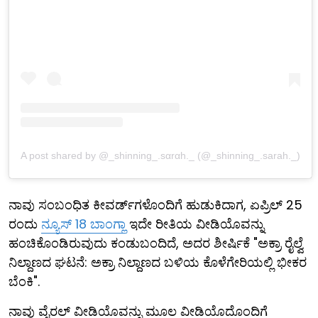
A post shared by @_shinning_.sαrαh._ (@_shinning_.sarah._)
ನಾವು ಸಂಬಂಧಿತ ಕೀವರ್ಡ್‌ಗಳೊಂದಿಗೆ ಹುಡುಕಿದಾಗ, ಏಪ್ರಿಲ್ 25
ರಂದು
ನ್ಯೂಸ್ 18 ಬಾಂಗ್ಲಾ
ಇದೇ ರೀತಿಯ ವೀಡಿಯೊವನ್ನು
ಹಂಚಿಕೊಂಡಿರುವುದು ಕಂಡುಬಂದಿದೆ, ಅದರ ಶೀರ್ಷಿಕೆ "ಅಕ್ರಾ ರೈಲ್ವೆ
ನಿಲ್ದಾಣದ ಘಟನೆ: ಅಕ್ರಾ ನಿಲ್ದಾಣದ ಬಳಿಯ ಕೊಳೆಗೇರಿಯಲ್ಲಿ ಭೀಕರ
ಬೆಂಕಿ".
ನಾವು ವೈರಲ್ ವೀಡಿಯೊವನ್ನು ಮೂಲ ವೀಡಿಯೊದೊಂದಿಗೆ