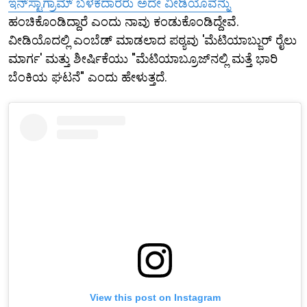
ಇನ್‌ಸ್ಟಾಗ್ರಾಮ್ ಬಳಕೆದಾರರು ಅದೇ ವೀಡಿಯೊವನ್ನು
ಹಂಚಿಕೊಂಡಿದ್ದಾರೆ ಎಂದು ನಾವು ಕಂಡುಕೊಂಡಿದ್ದೇವೆ.
ವೀಡಿಯೊದಲ್ಲಿ ಎಂಬೆಡ್ ಮಾಡಲಾದ ಪಠ್ಯವು 'ಮೆಟಿಯಾಬ್ಜುರ್ ರೈಲು
ಮಾರ್ಗ' ಮತ್ತು ಶೀರ್ಷಿಕೆಯು "ಮೆಟಿಯಾಬ್ರೂಜ್‌ನಲ್ಲಿ ಮತ್ತೆ ಭಾರಿ
ಬೆಂಕಿಯ ಘಟನೆ" ಎಂದು ಹೇಳುತ್ತದೆ.
View this post on Instagram