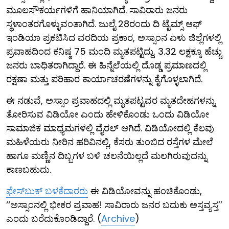
ಮೂಲಸೌಕರ್ಯಗಳಿಗೆ ಹಾನಿಯಾಗಿದೆ. ಸಾವಿರಾರು ಜನರು
ಸ್ಥಳಾಂತರಗೊಳ್ಳುವಂತಾಗಿದೆ. ಜುಲೈ 28ರಂದು ದಿ ಟೈಮ್ಸ್ ಆಫ್
ಇಂಡಿಯಾ ಪ್ರಕಟಿಸಿದ ವರದಿಯ ಪ್ರಕಾರ, ಅಸ್ಸಾಂನ ಏಳು ಜಿಲ್ಲೆಗಳಲ್ಲಿ
ಪ್ರವಾಹದಿಂದ ಕನಿಷ್ಠ 75 ಮಂದಿ ಮೃತಪಟ್ಟಿದ್ದು, 3.32 ಲಕ್ಷಕ್ಕೂ ಹೆಚ್ಚು
ಜನರು ಬಾಧಿತರಾಗಿದ್ದಾರೆ. ಈ ಹಿನ್ನೆಲೆಯಲ್ಲಿ ದೊಡ್ಡ ಪ್ರಮಾಣದಲ್ಲಿ
ರಕ್ಷಣಾ ಮತ್ತು ಪರಿಹಾರ ಕಾರ್ಯಾಚರಣೆಗಳನ್ನು ಕೈಗೊಳ್ಳಲಾಗಿದೆ.
ಈ ನಡುವೆ, ಅಸ್ಸಾಂ ಪ್ರವಾಹದಲ್ಲಿ ಮೃತಪಟ್ಟವರ ಮೃತದೇಹಗಳನ್ನು
ತೋರಿಸುವ ವಿಡಿಯೋ ಎಂದು ಹೇಳಿಕೊಂಡು ಒಂದು ವಿಡಿಯೋ
ಸಾಮಾಜಿಕ ಮಾಧ್ಯಮಗಳಲ್ಲಿ ವೈರಲ್ ಆಗಿದೆ. ವಿಡಿಯೋದಲ್ಲಿ ಕೆಲವು
ಮಹಿಳೆಯರು ನೀರಿನ ಹರಿವಿನಲ್ಲಿ, ಕೆಸರು ತುಂಬಿದ ರಸ್ತೆಗಳ ಮೇಲೆ
ಹಾಗೂ ಮಣ್ಣಿನ ದಿಬ್ಬಗಳ ಬಳಿ ಚಲನೆಯಿಲ್ಲದೆ ಮಲಗಿರುವುದನ್ನು
ಕಾಣಬಹುದು.
ಫೇಸ್‌ಬುಕ್ ಬಳಕೆದಾರರು
ಈ ವಿಡಿಯೋವನ್ನು ಹಂಚಿಕೊಂಡು,
‘‘ಅಸ್ಸಾಂನಲ್ಲಿ ಭೀಕರ ಪ್ರವಾಹ! ಸಾವಿರಾರು ಜನರ ಬದುಕು ಅಸ್ತವ್ಯಸ್ತ’’
ಎಂದು ಬರೆದುಕೊಂಡಿದ್ದಾರೆ. (
Archive
)