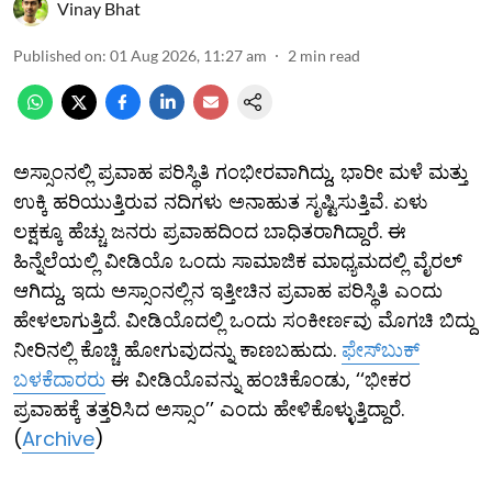
Vinay Bhat
Published on
:
01 Aug 2026, 11:27 am
2
min read
ಅಸ್ಸಾಂನಲ್ಲಿ ಪ್ರವಾಹ ಪರಿಸ್ಥಿತಿ ಗಂಭೀರವಾಗಿದ್ದು, ಭಾರೀ ಮಳೆ ಮತ್ತು
ಉಕ್ಕಿ ಹರಿಯುತ್ತಿರುವ ನದಿಗಳು ಅನಾಹುತ ಸೃಷ್ಟಿಸುತ್ತಿವೆ. ಏಳು
ಲಕ್ಷಕ್ಕೂ ಹೆಚ್ಚು ಜನರು ಪ್ರವಾಹದಿಂದ ಬಾಧಿತರಾಗಿದ್ದಾರೆ. ಈ
ಹಿನ್ನೆಲೆಯಲ್ಲಿ ವೀಡಿಯೊ ಒಂದು ಸಾಮಾಜಿಕ ಮಾಧ್ಯಮದಲ್ಲಿ ವೈರಲ್
ಆಗಿದ್ದು, ಇದು ಅಸ್ಸಾಂನಲ್ಲಿನ ಇತ್ತೀಚಿನ ಪ್ರವಾಹ ಪರಿಸ್ಥಿತಿ ಎಂದು
ಹೇಳಲಾಗುತ್ತಿದೆ. ವೀಡಿಯೊದಲ್ಲಿ ಒಂದು ಸಂಕೀರ್ಣವು ಮೊಗಚಿ ಬಿದ್ದು
ನೀರಿನಲ್ಲಿ ಕೊಚ್ಚಿ ಹೋಗುವುದನ್ನು ಕಾಣಬಹುದು.
ಫೇಸ್​ಬುಕ್
ಬಳಕೆದಾರರು
ಈ ವೀಡಿಯೊವನ್ನು ಹಂಚಿಕೊಂಡು, ‘‘ಭೀಕರ
ಪ್ರವಾಹಕ್ಕೆ ತತ್ತರಿಸಿದ ಅಸ್ಸಾಂ’’ ಎಂದು ಹೇಳಿಕೊಳ್ಳುತ್ತಿದ್ದಾರೆ.
(
Archive
)