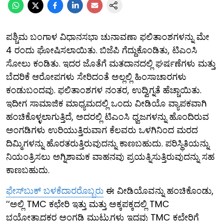
ಪಶ್ಚಿಮ ಬಂಗಾಳ ವಿಧಾನಸಭಾ ಚುನಾವಣಾ ಫಲಿತಾಂಶಗಳನ್ನು ಮೇ
4 ರಂದು ಘೋಷಿಸಲಾಯಿತು. ಬಿಜೆಪಿ ಗೆದ್ದುಕೊಂಡಿತು, ಟಿಎಂಸಿ
ಸೋಲು ಕಂಡಿತು. ಇದರ ಜೊತೆಗೆ ಮತದಾನದಲ್ಲಿ ಘರ್ಷಣೆಗಳು ಮತ್ತು
ಬೆದರಿಕೆ ಆರೋಪಗಳು ಸೇರಿದಂತೆ ಅಲ್ಲಲ್ಲಿ ಹಿಂಸಾಚಾರಗಳು
ಕಂಡುಬಂದವು. ಫಲಿತಾಂಶಗಳ ನಂತರ, ಉದ್ವಿಗ್ನತೆ ಹೆಚ್ಚಾಯಿತು.
ಇದೀಗ ಸಾಮಾಜಿಕ ಮಾಧ್ಯಮದಲ್ಲಿ ಒಂದು ವೀಡಿಯೊ ವ್ಯಾಪಕವಾಗಿ
ಹಂಚಿಕೊಳ್ಳಲಾಗುತ್ತಿದೆ, ಅದರಲ್ಲಿ ಟಿಎಂಸಿ ಧ್ವಜಗಳನ್ನು ಹೊಂದಿರುವ
ಅಂಗಡಿಗಳು ಉರಿಯುತ್ತಿರುವಾಗ ಕೆಲವರು ಒಳಗಿನಿಂದ ಮರದ
ದಿಮ್ಮಿಗಳನ್ನು ಹೊರತರುತ್ತಿರುವುದನ್ನು ಕಾಣಬಹುದು. ಪರಿಸ್ಥಿತಿಯನ್ನು
ನಿಯಂತ್ರಿಸಲು ಅಗ್ನಿಶಾಮಕ ವಾಹನವು ಪ್ರಯತ್ನಿಸುತ್ತಿರುವುದನ್ನು ಸಹ
ಕಾಣಬಹುದು.
ಫೇಸ್​ಬುಕ್ ಬಳಕೆದಾರರೊಬ್ಬರು
ಈ ವೀಡಿಯೊವನ್ನು ಹಂಚಿಕೊಂಡು,
‘‘ಅಲ್ಲಿ TMC ಕಛೇರಿ ಇತ್ತು ಮತ್ತು ಅಕ್ಕಪಕ್ಕದಲ್ಲಿ TMC
ಭಯೋತ್ಪಾದಕರ ಅಂಗಡಿ ಮುಟ್ಟುಗಳು ಇದ್ದವು TMC ಕಛೇರಿಗೆ