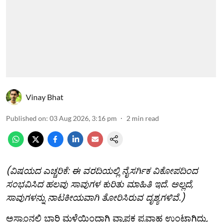
Vinay Bhat
Published on
:
03 Aug 2026, 3:16 pm
2
min read
(ವಿಷಯದ ಎಚ್ಚರಿಕೆ: ಈ ವರದಿಯಲ್ಲಿ ನೈಸರ್ಗಿಕ ವಿಕೋಪದಿಂದ
ಸಂಭವಿಸಿದ ಹಲವು ಸಾವುಗಳ ಕುರಿತು ಮಾಹಿತಿ ಇದೆ. ಅಲ್ಲದೆ,
ಸಾವುಗಳನ್ನು ನಾಟಕೀಯವಾಗಿ ತೋರಿಸಿರುವ ದೃಶ್ಯಗಳಿವೆ.)
ಅಸ್ಸಾಂನಲ್ಲಿ ಭಾರಿ ಮಳೆಯಿಂದಾಗಿ ವ್ಯಾಪಕ ಪ್ರವಾಹ ಉಂಟಾಗಿದ್ದು,