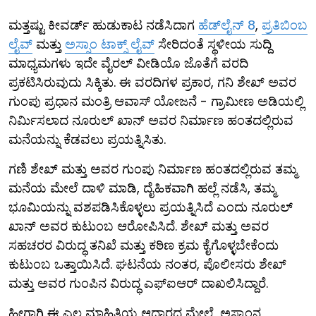
ಮತ್ತಷ್ಟು ಕೀವರ್ಡ್ ಹುಡುಕಾಟ ನಡೆಸಿದಾಗ
ಹೆಡ್‌ಲೈನ್ 8
,
ಪ್ರತಿಬಿಂಬ
ಲೈವ್
ಮತ್ತು
ಅಸ್ಸಾಂ ಟಾಕ್ಸ್ ಲೈವ್
ಸೇರಿದಂತೆ ಸ್ಥಳೀಯ ಸುದ್ದಿ
ಮಾಧ್ಯಮಗಳು ಇದೇ ವೈರಲ್ ವೀಡಿಯೊ ಜೊತೆಗೆ ವರದಿ
ಪ್ರಕಟಿಸಿರುವುದು ಸಿಕ್ಕಿತು. ಈ ವರದಿಗಳ ಪ್ರಕಾರ, ಗನಿ ಶೇಖ್ ಅವರ
ಗುಂಪು ಪ್ರಧಾನ ಮಂತ್ರಿ ಆವಾಸ್ ಯೋಜನೆ - ಗ್ರಾಮೀಣ ಅಡಿಯಲ್ಲಿ
ನಿರ್ಮಿಸಲಾದ ನೂರುಲ್ ಖಾನ್ ಅವರ ನಿರ್ಮಾಣ ಹಂತದಲ್ಲಿರುವ
ಮನೆಯನ್ನು ಕೆಡವಲು ಪ್ರಯತ್ನಿಸಿತು.
ಗಣಿ ಶೇಖ್ ಮತ್ತು ಅವರ ಗುಂಪು ನಿರ್ಮಾಣ ಹಂತದಲ್ಲಿರುವ ತಮ್ಮ
ಮನೆಯ ಮೇಲೆ ದಾಳಿ ಮಾಡಿ, ದೈಹಿಕವಾಗಿ ಹಲ್ಲೆ ನಡೆಸಿ, ತಮ್ಮ
ಭೂಮಿಯನ್ನು ವಶಪಡಿಸಿಕೊಳ್ಳಲು ಪ್ರಯತ್ನಿಸಿದೆ ಎಂದು ನೂರುಲ್
ಖಾನ್ ಅವರ ಕುಟುಂಬ ಆರೋಪಿಸಿದೆ. ಶೇಖ್ ಮತ್ತು ಅವರ
ಸಹಚರರ ವಿರುದ್ಧ ತನಿಖೆ ಮತ್ತು ಕಠಿಣ ಕ್ರಮ ಕೈಗೊಳ್ಳಬೇಕೆಂದು
ಕುಟುಂಬ ಒತ್ತಾಯಿಸಿದೆ. ಘಟನೆಯ ನಂತರ, ಪೊಲೀಸರು ಶೇಖ್
ಮತ್ತು ಅವರ ಗುಂಪಿನ ವಿರುದ್ಧ ಎಫ್‌ಐಆರ್ ದಾಖಲಿಸಿದ್ದಾರೆ.
ಹೀಗಾಗಿ ಈ ಎಲ್ಲ ಮಾಹಿತಿಯ ಆಧಾರದ ಮೇಲೆ, ಅಸ್ಸಾಂನ