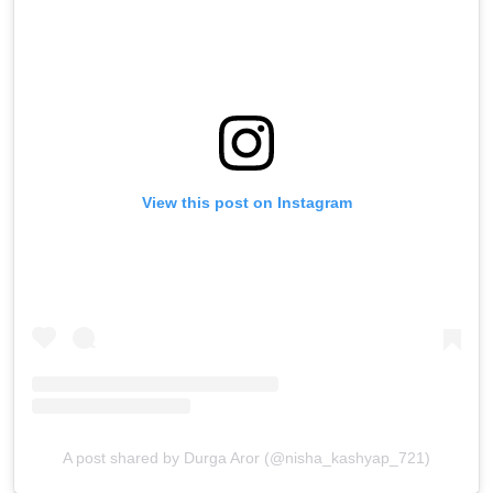
View this post on Instagram
A post shared by Durga Aror (@nisha_kashyap_721)