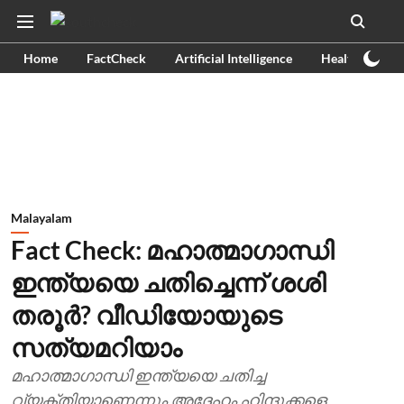
Home
FactCheck
Artificial Intelligence
Health
Ex
Malayalam
Fact Check: മഹാത്മാഗാന്ധി
ഇന്ത്യയെ ചതിച്ചെന്ന് ശശി
തരൂര്‍? വീഡിയോയുടെ
സത്യമറിയാം
മഹാത്മാഗാന്ധി ഇന്ത്യയെ ചതിച്ച
വ്യക്തിയാണെന്നും അദ്ദേഹം ഹിന്ദുക്കളെ