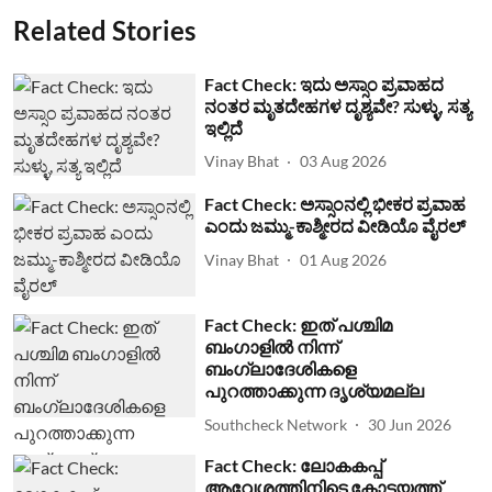
Related Stories
Fact Check: ಇದು ಅಸ್ಸಾಂ ಪ್ರವಾಹದ
ನಂತರ ಮೃತದೇಹಗಳ ದೃಶ್ಯವೇ? ಸುಳ್ಳು, ಸತ್ಯ
ಇಲ್ಲಿದೆ
Vinay Bhat
03 Aug 2026
Fact Check: ಅಸ್ಸಾಂನಲ್ಲಿ ಭೀಕರ ಪ್ರವಾಹ
ಎಂದು ಜಮ್ಮು-ಕಾಶ್ಮೀರದ ವೀಡಿಯೊ ವೈರಲ್
Vinay Bhat
01 Aug 2026
Fact Check: ഇത് പശ്ചിമ
ബംഗാളില്‍ നിന്ന്
ബംഗ്ലാദേശികളെ
പുറത്താക്കുന്ന ദൃശ്യമല്ല
Southcheck Network
30 Jun 2026
Fact Check: ലോകകപ്പ്
ആവേശത്തിനിടെ കോട്ടയത്ത്