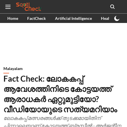
Home
FactCheck
Artificial Intelligence
Health
Ex
Malayalam
Fact Check: ലോകകപ്പ്
ആവേശത്തിനിടെ കോട്ടയത്ത്
ആരാധകര്‍ ഏറ്റുമുട്ടിയോ?
വീഡിയോയുടെ സത്യമറിയാം
ലോകകപ്പ് മത്സരങ്ങള്‍ക്ക് തുടക്കമായിതിന്
പിന്നാലെയാണ് കോട്ടയത്ത് ബ്രസീല്‍ - അര്‍ജന്റീന