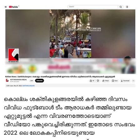
കൊല്ലം ശക്തികുളങ്ങരയിൽ കഴിഞ്ഞ ദിവസം
വിവിധ ഫുട്ബോൾ ടീം ആരാധകർ തമ്മിലുണ്ടായ
ഏറ്റുമുട്ടൽ എന്ന വിവരണത്തോടെയാണ്
വീഡിയോ പങ്കുവെച്ചിരിക്കുന്നത്. ഇതോടെ സംഭവം
2022 ലെ ലോകകപ്പിനിടെയുണ്ടായ