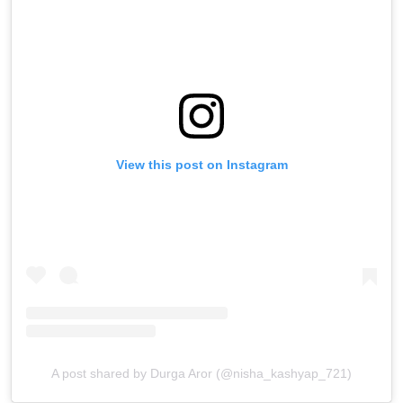
View this post on Instagram
A post shared by Durga Aror (@nisha_kashyap_721)