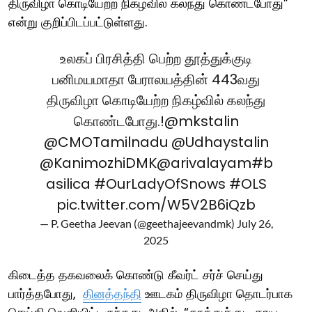
திருவிழா கொடியேற்ற நிகழ்வில் கலந்து கொண்டபோது”
என்று குறிப்பிடப்பட்டுள்ளது.
உலகப் பிரசித்தி பெற்ற தூத்துக்குடி
பனிமயமாதா பேராலயத்தின் 443வது
திருவிழா கொடியேற்ற நிகழ்வில் கலந்து
கொண்டபோது.!
@mkstalin
@CMOTamilnadu
@Udhaystalin
@KanimozhiDMK
@arivalayam
#b
asilica
#OurLadyOfSnows
#OLS
pic.twitter.com/W5V2B6iQzb
— P. Geetha Jeevan (@geethajeevandmk)
July 26,
2025
கிடைத்த தகவலைக் கொண்டு கீவர்ட் சர்ச் செய்து
பார்த்தபோது,
தினத்தந்தி
ஊடகம் திருவிழா தொடர்பாக