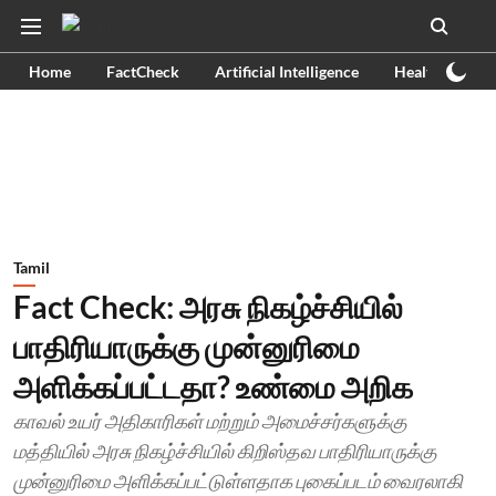
Home
FactCheck
Artificial Intelligence
Health
Ex
Tamil
Fact Check: அரசு நிகழ்ச்சியில்
பாதிரியாருக்கு முன்னுரிமை
அளிக்கப்பட்டதா? உண்மை அறிக
காவல் உயர் அதிகாரிகள் மற்றும் அமைச்சர்களுக்கு
மத்தியில் அரசு நிகழ்ச்சியில் கிறிஸ்தவ பாதிரியாருக்கு
முன்னுரிமை அளிக்கப்பட்டுள்ளதாக புகைப்படம் வைரலாகி