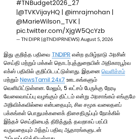
#TNBudget2026_27
|
@TVKVijayHQ
|
@imrajmohan
|
@MarieWilson_TVK
|
pic.twitter.com/XjgW5QcYzb
— TN DIPR (@TNDIPRNEWS)
August 5, 2026
இது குறித்த பதிவை
TNDIPR
என்ற தமிழ்நாடு அரசின்
செய்தி மற்றும் மக்கள் தொடர்புத்துறையின் அதிகாரபூர்வ
எக்ஸ் பதிவில் குறிப்பிடபட்டுள்ளது. இதனை
வெளிச்சம்
மற்றும்
NewsTamil 24x7
ஊடகங்களும்
வெளியிட்டுள்ளன. மேலும், 5 லட்சம் பேருக்கு நேரடி
வேலைவாய்ப்பு வழங்கும் திட்டம் என்று அரசாங்கம் எங்குமே
அறிவிக்கவில்லை என்பதையும், சில சமூக வலைதளப்
பக்கங்கள் பொதுமக்களைக் திசைதிருப்பும் நோக்கில்
இந்தச் செய்தியைத் திரித்துத் தவறாகப் பரப்பி
வருவதையும் அந்தப் பதிவு ஆதாரங்களுடன்
அம்பலப்படுத்தியுள்ளது.