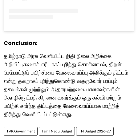
Conclusion:
தமிழ்நாடு அரசு வெளியிட்ட நிதி நிலை அறிக்கை
அறிவிப்புகளைச் சரியாகப் புரிந்து கொள்ளாமல், திறன்
மேம்பாட்டுப் பயிற்சியை வேலைவாய்ப்பு அளிக்கும் திட்டம்
என்று தவறாகப் புரிந்துகொண்டு வதருவோர் பரப்பும்
தகவல்கள் முற்றிலும் ஆதாரமற்றவை. மாணவர்களின்
தொழில்நுட்பத் திறனை வளர்க்கும் ஒரு கல்வி மற்றும்
பயிற்சி சார்ந்த திட்டத்தை வேலைவாய்ப்பாக மாற்றித்
திரித்து வெளியிடப்பட்டுள்ளது.
TVK Government
Tamil Nadu Budget
TN Budget 2026-27