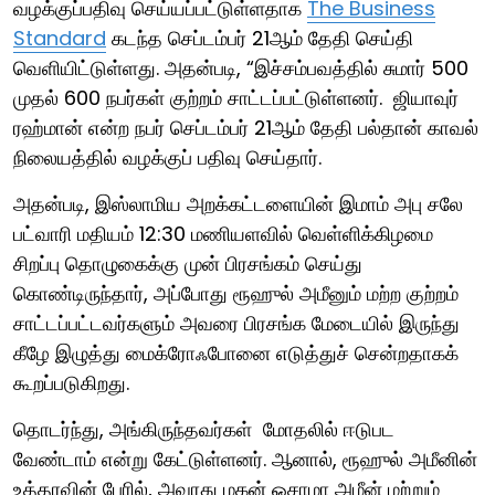
வழக்குப்பதிவு செய்யப்பட்டுள்ளதாக
The Business
Standard
கடந்த செப்டம்பர் 21ஆம் தேதி செய்தி
வெளியிட்டுள்ளது. அதன்படி, “இச்சம்பவத்தில் சுமார் 500
முதல் 600 நபர்கள் குற்றம் சாட்டப்பட்டுள்ளனர். ஜியாவுர்
ரஹ்மான் என்ற நபர் செப்டம்பர் 21ஆம் தேதி பல்தான் காவல்
நிலையத்தில் வழக்குப் பதிவு செய்தார்.
அதன்படி, இஸ்லாமிய அறக்கட்டளையின் இமாம் அபு சலே
பட்வாரி மதியம் 12:30 மணியளவில் வெள்ளிக்கிழமை
சிறப்பு தொழுகைக்கு முன் பிரசங்கம் செய்து
கொண்டிருந்தார், அப்போது ரூஹுல் அமீனும் மற்ற குற்றம்
சாட்டப்பட்டவர்களும் அவரை பிரசங்க மேடையில் இருந்து
கீழே இழுத்து மைக்ரோஃபோனை எடுத்துச் சென்றதாகக்
கூறப்படுகிறது.
தொடர்ந்து, அங்கிருந்தவர்கள் மோதலில் ஈடுபட
வேண்டாம் என்று கேட்டுள்ளனர். ஆனால், ரூஹுல் அமீனின்
உத்தரவின் பேரில், அவரது மகன் ஒசாமா அமீன் மற்றும்