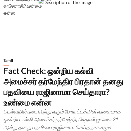
Tamil
Fact Check: ஒன்றிய கல்வி
அமைச்சர் தர்மேந்திர பிரதான் தனது
பதவியை ராஜினாமா செய்தாரா?
உண்மை என்ன
டெல்லியில் நடைபெற்று வரும் போராட்டத்தின் விளைவாக
ஒன்றிய கல்வி அமைச்சர் தர்மேந்திர பிரதான் ஜூலை 21
அன்று தனது பதவியை ராஜினாமா செய்ததாக சமூக