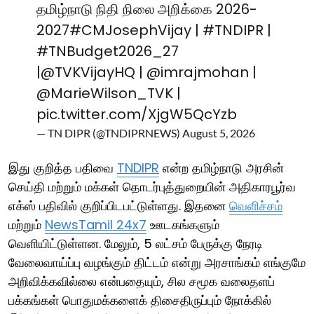
தமிழ்நாடு நிதி நிலை அறிக்கை 2026-
2027
#CMJosephVijay
|
#TNDIPR
|
#TNBudget2026_27
|
@TVKVijayHQ
|
@imrajmohan
|
@MarieWilson_TVK
|
pic.twitter.com/XjgW5QcYzb
— TN DIPR (@TNDIPRNEWS)
August 5, 2026
இது குறித்த பதிவை
TNDIPR
என்ற தமிழ்நாடு அரசின்
செய்தி மற்றும் மக்கள் தொடர்புத்துறையின் அதிகாரபூர்வ
எக்ஸ் பதிவில் குறிப்பிடபட்டுள்ளது. இதனை
வெளிச்சம்
மற்றும்
NewsTamil 24x7
ஊடகங்களும்
வெளியிட்டுள்ளன. மேலும், 5 லட்சம் பேருக்கு நேரடி
வேலைவாய்ப்பு வழங்கும் திட்டம் என்று அரசாங்கம் எங்குமே
அறிவிக்கவில்லை என்பதையும், சில சமூக வலைதளப்
பக்கங்கள் பொதுமக்களைக் திசைதிருப்பும் நோக்கில்