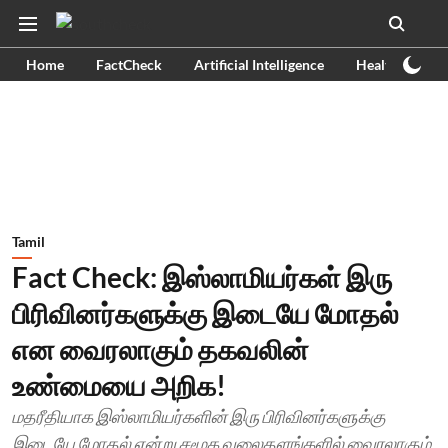
Home
FactCheck
Artificial Intelligence
Health
Ex
Tamil
Fact Check: இஸ்லாமியர்கள் இரு
பிரிவினர்களுக்கு இடையே மோதல்
என வைரலாகும் தகவலின்
உண்மையை அறிக!
மதரீதியாக இஸ்லாமியர்களின் இரு பிரிவினர்களுக்கு
இடையே மோதல் என்று சமூக வலைதளங்களில் வைரலாகும்