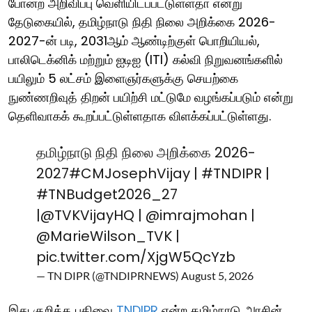
போன்ற அறிவிப்பு வெளியிடப்பட்டுள்ளதா என்று
தேடுகையில், தமிழ்நாடு நிதி நிலை அறிக்கை 2026-
2027-ன் படி, 2031ஆம் ஆண்டிற்குள் பொறியியல்,
பாலிடெக்னிக் மற்றும் ஐடிஐ (ITI) கல்வி நிறுவனங்களில்
பயிலும் 5 லட்சம் இளைஞர்களுக்கு செயற்கை
நுண்ணறிவுத் திறன் பயிற்சி மட்டுமே வழங்கப்படும் என்று
தெளிவாகக் கூறப்பட்டுள்ளதாக விளக்கப்பட்டுள்ளது.
தமிழ்நாடு நிதி நிலை அறிக்கை 2026-
2027
#CMJosephVijay
|
#TNDIPR
|
#TNBudget2026_27
|
@TVKVijayHQ
|
@imrajmohan
|
@MarieWilson_TVK
|
pic.twitter.com/XjgW5QcYzb
— TN DIPR (@TNDIPRNEWS)
August 5, 2026
இது குறித்த பதிவை
TNDIPR
என்ற தமிழ்நாடு அரசின்