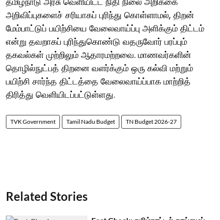
தமிழ்நாடு அரசு வெளியிட்ட நிதி நிலை அறிக்கை
அறிவிப்புகளைச் சரியாகப் புரிந்து கொள்ளாமல், திறன்
மேம்பாட்டுப் பயிற்சியை வேலைவாய்ப்பு அளிக்கும் திட்டம்
என்று தவறாகப் புரிந்துகொண்டு வதருவோர் பரப்பும்
தகவல்கள் முற்றிலும் ஆதாரமற்றவை. மாணவர்களின்
தொழில்நுட்பத் திறனை வளர்க்கும் ஒரு கல்வி மற்றும்
பயிற்சி சார்ந்த திட்டத்தை வேலைவாய்ப்பாக மாற்றித்
திரித்து வெளியிடப்பட்டுள்ளது.
TVK Government
Tamil Nadu Budget
TN Budget 2026-27
Related Stories