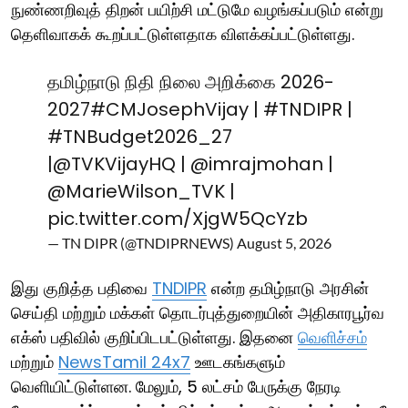
நுண்ணறிவுத் திறன் பயிற்சி மட்டுமே வழங்கப்படும் என்று
தெளிவாகக் கூறப்பட்டுள்ளதாக விளக்கப்பட்டுள்ளது.
தமிழ்நாடு நிதி நிலை அறிக்கை 2026-
2027
#CMJosephVijay
|
#TNDIPR
|
#TNBudget2026_27
|
@TVKVijayHQ
|
@imrajmohan
|
@MarieWilson_TVK
|
pic.twitter.com/XjgW5QcYzb
— TN DIPR (@TNDIPRNEWS)
August 5, 2026
இது குறித்த பதிவை
TNDIPR
என்ற தமிழ்நாடு அரசின்
செய்தி மற்றும் மக்கள் தொடர்புத்துறையின் அதிகாரபூர்வ
எக்ஸ் பதிவில் குறிப்பிடபட்டுள்ளது. இதனை
வெளிச்சம்
மற்றும்
NewsTamil 24x7
ஊடகங்களும்
வெளியிட்டுள்ளன. மேலும், 5 லட்சம் பேருக்கு நேரடி