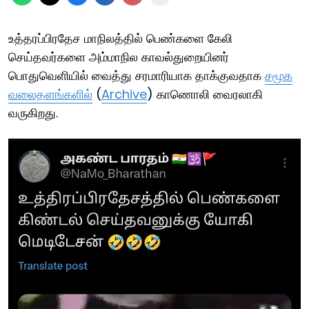
உத்தரப்பிரதேச மாநிலத்தில் பெண்களை கேலி
செய்தவர்களை அம்மாநில காவல்துறையினர்
பொதுவெளியில் வைத்து சரமாரியாக தாக்குவதாக
சமூக
வலைதளங்களில்
(
Archive
) காணொலி வைரலாகி
வருகிறது.