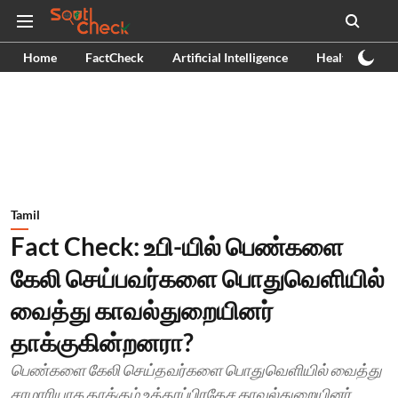
Home
FactCheck
Artificial Intelligence
Health
Ex
Tamil
Fact Check: உபி-யில் பெண்களை
கேலி செய்பவர்களை பொதுவெளியில்
வைத்து காவல்துறையினர்
தாக்குகின்றனரா?
பெண்களை கேலி செய்தவர்களை பொதுவெளியில் வைத்து
சரமாரியாக தாக்கும் உத்தரப்பிரதேச காவல்துறையினர்