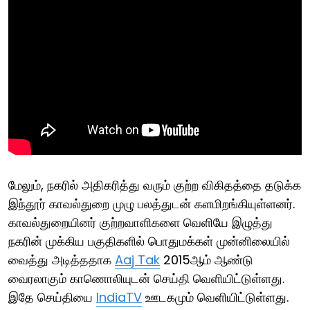
மேலும், நகரில் அதிகரித்து வரும் குற்ற விகிதத்தை தடுக்க
இந்தூர் காவல்துறை முழு பலத்துடன் களமிறங்கியுள்ளனர்.
காவல்துறையினர் குற்றவாளிகளை வெளியே இழுத்து
நகரின் முக்கிய பகுதிகளில் பொதுமக்கள் முன்னிலையில்
வைத்து அடித்ததாக
Aaj Tak
2015ஆம் ஆண்டு
வைரலாகும் காணொலியுடன் செய்தி வெளியிட்டுள்ளது.
இதே செய்தியை
IndiaTV
ஊடகமும் வெளியிட்டுள்ளது.