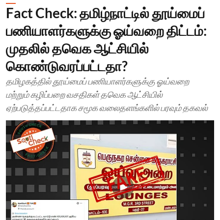
Fact Check: தமிழ்நாட்டில் தூய்மைப்
பணியாளர்களுக்கு ஓய்வறை திட்டம்:
முதலில் தவெக ஆட்சியில்
கொண்டுவரப்பட்டதா?
தமிழகத்தில் தூய்மைப் பணியாளர்களுக்கு ஓய்வறை
மற்றும் கழிப்பறை வசதிகள் தவெக ஆட்சியில்
ஏற்படுத்தப்பட்டதாக சமூக வலைதளங்களில் பரவும் தகவல்