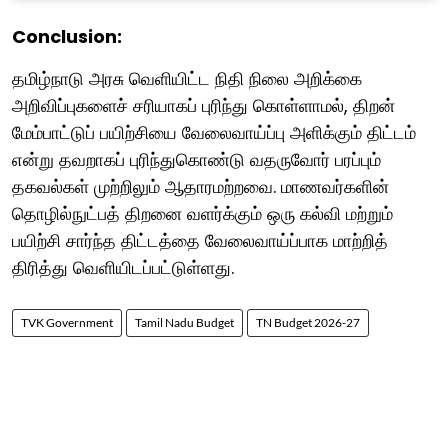
Conclusion:
தமிழ்நாடு அரசு வெளியிட்ட நிதி நிலை அறிக்கை
அறிவிப்புகளைச் சரியாகப் புரிந்து கொள்ளாமல், திறன்
மேம்பாட்டுப் பயிற்சியை வேலைவாய்ப்பு அளிக்கும் திட்டம்
என்று தவறாகப் புரிந்துகொண்டு வதருவோர் பரப்பும்
தகவல்கள் முற்றிலும் ஆதாரமற்றவை. மாணவர்களின்
தொழில்நுட்பத் திறனை வளர்க்கும் ஒரு கல்வி மற்றும்
பயிற்சி சார்ந்த திட்டத்தை வேலைவாய்ப்பாக மாற்றித்
திரித்து வெளியிடப்பட்டுள்ளது.
TVK Government
Tamil Nadu Budget
TN Budget 2026-27