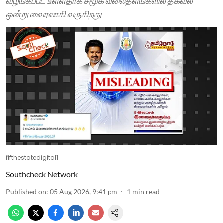
வழங்கப்பட உள்ளதாக சமூக வலைதளங்களில் தகவல்
ஒன்று வைரலாகி வருகிறது
fifthestatedigital1
Southcheck Network
Published on
:
05 Aug 2026, 9:41 pm
1
min read