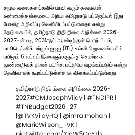
சமூக வலைதளங்களில் பரவி வரும் தகவலின்
உண்மைத்தன்மையை அறிய தமிழ்நாடு பட்ஜெட்டில் இது
போன்ற அறிவிப்பு வெளியிடப்பட்டுள்ளதா என்று
தேடுகையில், தமிழ்நாடு நிதி நிலை அறிக்கை 2026-
2027-ன் படி, 2031ஆம் ஆண்டிற்குள் பொறியியல்,
பாலிடெக்னிக் மற்றும் ஐடிஐ (ITI) கல்வி நிறுவனங்களில்
பயிலும் 5 லட்சம் இளைஞர்களுக்கு செயற்கை
நுண்ணறிவுத் திறன் பயிற்சி மட்டுமே வழங்கப்படும் என்று
தெளிவாகக் கூறப்பட்டுள்ளதாக விளக்கப்பட்டுள்ளது.
தமிழ்நாடு நிதி நிலை அறிக்கை 2026-
2027
#CMJosephVijay
|
#TNDIPR
|
#TNBudget2026_27
|
@TVKVijayHQ
|
@imrajmohan
|
@MarieWilson_TVK
|
pic.twitter.com/XjgW5QcYzb