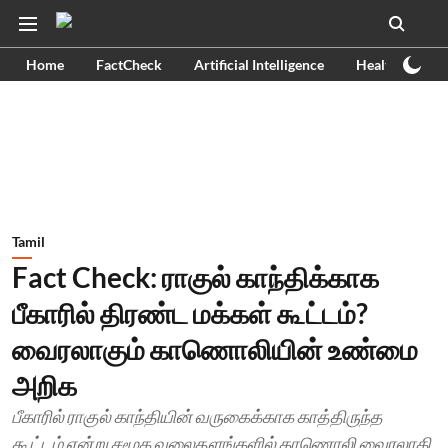
Home
FactCheck
Artificial Intelligence
Health
Ex
Tamil
Fact Check: ராகுல் காந்திக்காக
பீகாரில் திரண்ட மக்கள் கூட்டம்?
வைரலாகும் காணொலியின் உண்மை
அறிக
பீகாரில் ராகுல் காந்தியின் வருகைக்காக காத்திருந்த
கூட்டம் என்று சமூக வலைதளங்களில் காணொலி வைரலாகி