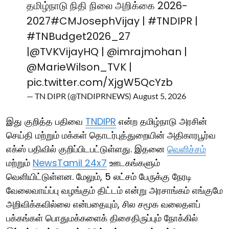
தமிழ்நாடு நிதி நிலை அறிக்கை 2026-
2027
#CMJosephVijay
|
#TNDIPR
|
#TNBudget2026_27
|
@TVKVijayHQ
|
@imrajmohan
|
@MarieWilson_TVK
|
pic.twitter.com/XjgW5QcYzb
— TN DIPR (@TNDIPRNEWS)
August 5, 2026
இது குறித்த பதிவை
TNDIPR
என்ற தமிழ்நாடு அரசின்
செய்தி மற்றும் மக்கள் தொடர்புத்துறையின் அதிகாரபூர்வ
எக்ஸ் பதிவில் குறிப்பிடபட்டுள்ளது. இதனை
வெளிச்சம்
மற்றும்
NewsTamil 24x7
ஊடகங்களும்
வெளியிட்டுள்ளன. மேலும், 5 லட்சம் பேருக்கு நேரடி
வேலைவாய்ப்பு வழங்கும் திட்டம் என்று அரசாங்கம் எங்குமே
அறிவிக்கவில்லை என்பதையும், சில சமூக வலைதளப்
பக்கங்கள் பொதுமக்களைக் திசைதிருப்பும் நோக்கில்