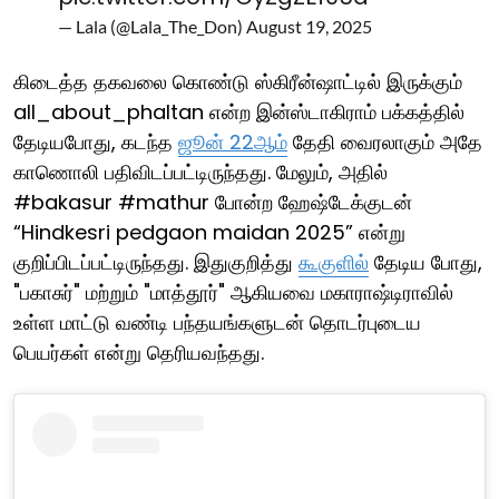
— Lala (@Lala_The_Don)
August 19, 2025
கிடைத்த தகவலை கொண்டு ஸ்கிரீன்ஷாட்டில் இருக்கும்
all_about_phaltan என்ற இன்ஸ்டாகிராம் பக்கத்தில்
தேடியபோது, கடந்த
ஜூன் 22ஆம்
தேதி வைரலாகும் அதே
காணொலி பதிவிடப்பட்டிருந்தது. மேலும், அதில்
#bakasur #mathur போன்ற ஹேஷ்டேக்குடன்
“Hindkesri pedgaon maidan 2025” என்று
குறிப்பிடப்பட்டிருந்தது. இதுகுறித்து
கூகுளில்
தேடிய போது,
"பகாசுர்" மற்றும் "மாத்தூர்" ஆகியவை மகாராஷ்டிராவில்
உள்ள மாட்டு வண்டி பந்தயங்களுடன் தொடர்புடைய
பெயர்கள் என்று தெரியவந்தது.