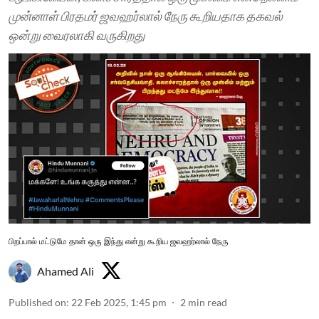
முன்னாள் பிரதமர் ஜவஹர்லால் நேரு கூறியதாக தகவல்
ஒன்று வைரலாகி வருகிறது
பிறப்பால் மட்டுமே தான் ஒரு இந்து என்று கூறிய ஜவஹர்லால் நேரு
Ahamed Ali
Published on
:
22 Feb 2025, 1:45 pm
2
min read