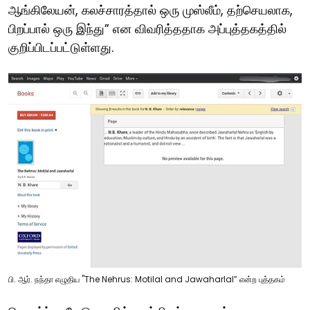
ஆங்கிலேயன், கலச்சாரத்தால் ஒரு முஸ்லீம், தற்செயலாக,
பிறப்பால் ஒரு இந்து” என விவரித்ததாக அப்புத்தகத்தில்
குறிப்பிடப்பட்டுள்ளது.
பி. ஆர். நந்தா எழுதிய "The Nehrus: Motilal and Jawaharlal” என்ற புத்தகம்