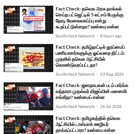
Fact Check: தவெக அரசு தாக்கல்
செய்த பட்ஜெட்டில் 5 லட்சம் பேருக்கு
நேரடி வேலைவாய்ப்பு என்று
கூறப்பட்டுள்ளதா? உண்மை என்ன
Southcheck Network
8 hours ago
Fact Check: தமிழ்நாட்டில் தூய்மைப்
பணியாளர்களுக்கு ஓய்வறை திட்டம்:
முதலில் தவெக ஆட்சியில்
கொண்டுவரப்பட்டதா?
Southcheck Network
03 Aug 2026
Fact Check: ஜனநாயகன் படம் பார்க்க
வந்தாரா முதல்வர் விஜய்யின் மனைவி
சங்கீதா? உண்மைப் என்ன
Southcheck Network
26 Jul 2026
Fact Check: தமிழகத்தில் தவெக
ஆட்சியில் டாஸ்மாக் ஊழியர்
தாக்கப்பட்டாரா? உண்மை என்ன