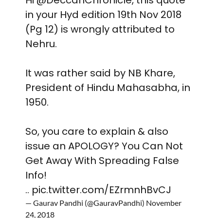
Hi
@DeccanChronicle
, this quote
in your Hyd edition 19th Nov 2018
(Pg 12) is wrongly attributed to
Nehru.
It was rather said by NB Khare,
President of Hindu Mahasabha, in
1950.
So, you care to explain & also
issue an APOLOGY? You Can Not
Get Away With Spreading False
Info!
..
pic.twitter.com/EZrmnhBvCJ
— Gaurav Pandhi (@GauravPandhi)
November
24, 2018