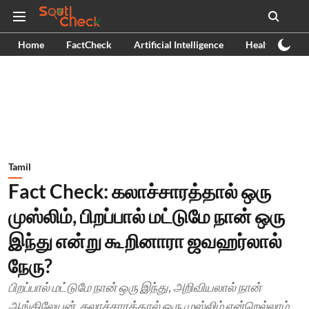
Home
FactCheck
Artificial Intelligence
Health
Ex
Tamil
Fact Check: கலாச்சாரத்தால் ஒரு
முஸ்லிம், பிறப்பால் மட்டுமே நான் ஒரு
இந்து என்று கூறினாரா ஜவஹர்லால்
நேரு?
பிறப்பால் மட்டுமே நான் ஒரு இந்து, அறிவியலால் நான்
ஆங்கிலேயன், கலாச்சாரத்தால் ஒரு முஸ்லிம் என்றெல்லாம்