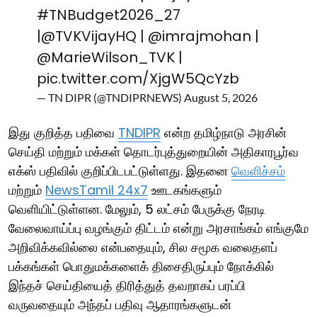
#TNBudget2026_27
|
@TVKVijayHQ
|
@imrajmohan
|
@MarieWilson_TVK
|
pic.twitter.com/XjgW5QcYzb
— TN DIPR (@TNDIPRNEWS)
August 5, 2026
இது குறித்த பதிவை
TNDIPR
என்ற தமிழ்நாடு அரசின்
செய்தி மற்றும் மக்கள் தொடர்புத்துறையின் அதிகாரபூர்வ
எக்ஸ் பதிவில் குறிப்பிடபட்டுள்ளது. இதனை
வெளிச்சம்
மற்றும்
NewsTamil 24x7
ஊடகங்களும்
வெளியிட்டுள்ளன. மேலும், 5 லட்சம் பேருக்கு நேரடி
வேலைவாய்ப்பு வழங்கும் திட்டம் என்று அரசாங்கம் எங்குமே
அறிவிக்கவில்லை என்பதையும், சில சமூக வலைதளப்
பக்கங்கள் பொதுமக்களைக் திசைதிருப்பும் நோக்கில்
இந்தச் செய்தியைத் திரித்துத் தவறாகப் பரப்பி
வருவதையும் அந்தப் பதிவு ஆதாரங்களுடன்