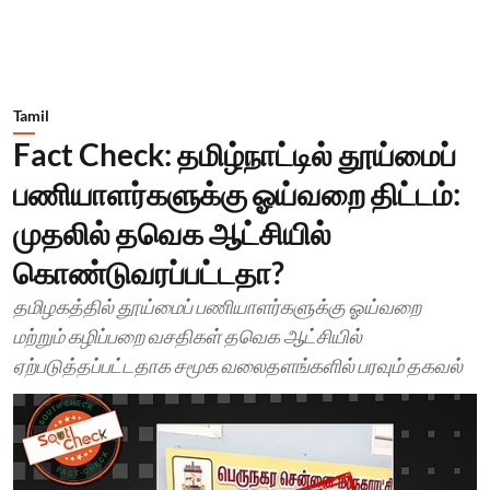
Tamil
Fact Check: தமிழ்நாட்டில் தூய்மைப்
பணியாளர்களுக்கு ஓய்வறை திட்டம்:
முதலில் தவெக ஆட்சியில்
கொண்டுவரப்பட்டதா?
தமிழகத்தில் தூய்மைப் பணியாளர்களுக்கு ஓய்வறை
மற்றும் கழிப்பறை வசதிகள் தவெக ஆட்சியில்
ஏற்படுத்தப்பட்டதாக சமூக வலைதளங்களில் பரவும் தகவல்