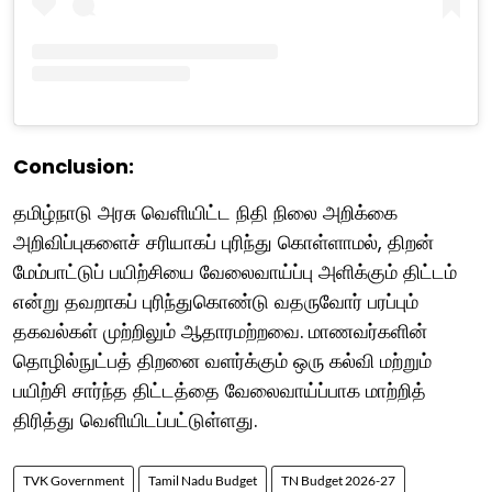
Conclusion:
தமிழ்நாடு அரசு வெளியிட்ட நிதி நிலை அறிக்கை
அறிவிப்புகளைச் சரியாகப் புரிந்து கொள்ளாமல், திறன்
மேம்பாட்டுப் பயிற்சியை வேலைவாய்ப்பு அளிக்கும் திட்டம்
என்று தவறாகப் புரிந்துகொண்டு வதருவோர் பரப்பும்
தகவல்கள் முற்றிலும் ஆதாரமற்றவை. மாணவர்களின்
தொழில்நுட்பத் திறனை வளர்க்கும் ஒரு கல்வி மற்றும்
பயிற்சி சார்ந்த திட்டத்தை வேலைவாய்ப்பாக மாற்றித்
திரித்து வெளியிடப்பட்டுள்ளது.
TVK Government
Tamil Nadu Budget
TN Budget 2026-27