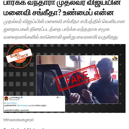
பார்க்க வந்தாரா முதல்வர் விஜய்யின்
மனைவி சங்கீதா? உண்மைப் என்ன
முதல்வர் விஜய்யின் மனைவி சங்கீதா சமீபத்தில் வெளியான
ஜனநாயகன் திரைப்படத்தை பார்க்க வந்ததாக சமூக
வலைதளங்களில் காணொலி ஒன்று வைரலாகி வருகிறது
fifthestatedigital1