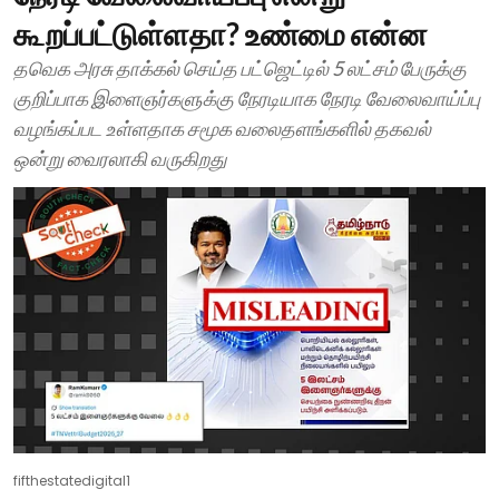
கூறப்பட்டுள்ளதா? உண்மை என்ன
தவெக அரசு தாக்கல் செய்த பட்ஜெட்டில் 5 லட்சம் பேருக்கு
குறிப்பாக இளைஞர்களுக்கு நேரடியாக நேரடி வேலைவாய்ப்பு
வழங்கப்பட உள்ளதாக சமூக வலைதளங்களில் தகவல்
ஒன்று வைரலாகி வருகிறது
fifthestatedigital1