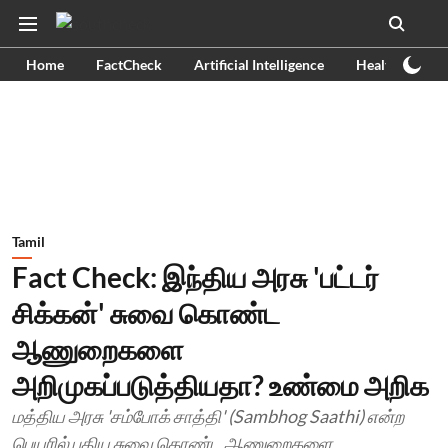
Home
FactCheck
Artificial Intelligence
Health
Ex
Tamil
Fact Check: இந்திய அரசு 'பட்டர்
சிக்கன்' சுவை கொண்ட
ஆணுறைகளை
அறிமுகப்படுத்தியதா? உண்மை அறிக
மத்திய அரசு 'சம்போக் சாத்தி' (Sambhog Saathi) என்ற
பெயரில் புதிய சுவை கொண்ட ஆணுறைகளை