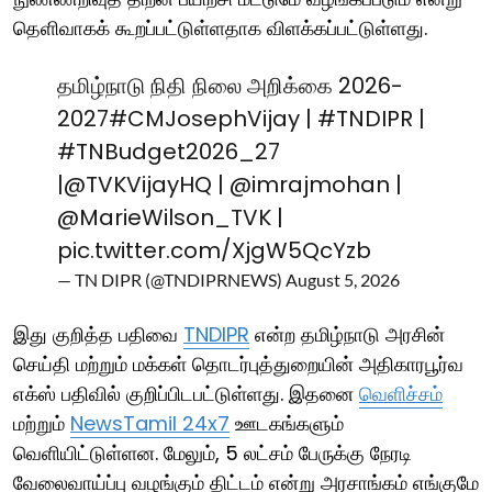
தெளிவாகக் கூறப்பட்டுள்ளதாக விளக்கப்பட்டுள்ளது.
தமிழ்நாடு நிதி நிலை அறிக்கை 2026-
2027
#CMJosephVijay
|
#TNDIPR
|
#TNBudget2026_27
|
@TVKVijayHQ
|
@imrajmohan
|
@MarieWilson_TVK
|
pic.twitter.com/XjgW5QcYzb
— TN DIPR (@TNDIPRNEWS)
August 5, 2026
இது குறித்த பதிவை
TNDIPR
என்ற தமிழ்நாடு அரசின்
செய்தி மற்றும் மக்கள் தொடர்புத்துறையின் அதிகாரபூர்வ
எக்ஸ் பதிவில் குறிப்பிடபட்டுள்ளது. இதனை
வெளிச்சம்
மற்றும்
NewsTamil 24x7
ஊடகங்களும்
வெளியிட்டுள்ளன. மேலும், 5 லட்சம் பேருக்கு நேரடி
வேலைவாய்ப்பு வழங்கும் திட்டம் என்று அரசாங்கம் எங்குமே