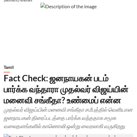
Tamil
Fact Check: ஜனநாயகன் படம்
பார்க்க வந்தாரா முதல்வர் விஜய்யின்
மனைவி சங்கீதா? உண்மைப் என்ன
முதல்வர் விஜய்யின் மனைவி சங்கீதா சமீபத்தில் வெளியான
ஜனநாயகன் திரைப்படத்தை பார்க்க வந்ததாக சமூக
வலைதளங்களில் காணொலி ஒன்று வைரலாகி வருகிறது