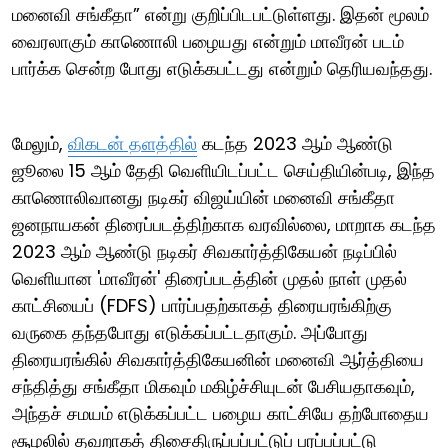
மனைவி சங்கீதா” என்று குறிப்பிடபட்டுள்ளது. இதன் மூலம்
வைரலாகும் காணொலி பழையது என்றும் மாவீரன் படம்
பார்க்க சென்ற போது எடுக்கபட்டது என்றும் தெரியவந்தது.
மேலும்,
விகடன் தளத்தில்
கடந்த 2023 ஆம் ஆண்டு
ஜூலை 15 ஆம் தேதி வெளியிடப்பட்ட செய்தியின்படி, இந்த
காணொலிவானது நடிகர் விஜய்யின் மனைவி சங்கீதா
ஜனநாயகன் திரைப்படத்திற்காக வரவில்லை, மாறாக கடந்த
2023 ஆம் ஆண்டு நடிகர் சிவகார்த்திகேயன் நடிப்பில்
வெளியான 'மாவீரன்' திரைப்படத்தின் முதல் நாள் முதல்
காட்சியைப் (FDFS) பார்ப்பதற்காகத் திரையரங்கிற்கு
வருகை தந்தபோது எடுக்கப்பட்டதாகும். அப்போது
திரையரங்கில் சிவகார்த்திகேயனின் மனைவி ஆர்த்தியை
சந்தித்து சங்கீதா மிகவும் மகிழ்ச்சியுடன் பேசியதாகவும்,
அந்தச் சமயம் எடுக்கப்பட்ட பழைய காட்சியே தற்போதைய
சூழலில் தவறாகத் திசைதிருப்பப்பட்டுப் பரப்பப்பட்டு