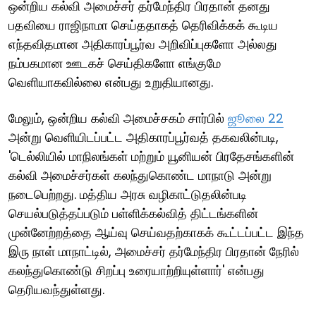
ஒன்றிய கல்வி அமைச்சர் தர்மேந்திர பிரதான் தனது
பதவியை ராஜிநாமா செய்ததாகத் தெரிவிக்கக் கூடிய
எந்தவிதமான அதிகாரப்பூர்வ அறிவிப்புகளோ அல்லது
நம்பகமான ஊடகச் செய்திகளோ எங்குமே
வெளியாகவில்லை என்பது உறுதியானது.
மேலும், ஒன்றிய கல்வி அமைச்சகம் சார்பில்
ஜூலை 22
அன்று வெளியிடப்பட்ட அதிகாரப்பூர்வத் தகவலின்படி,
'டெல்லியில் மாநிலங்கள் மற்றும் யூனியன் பிரதேசங்களின்
கல்வி அமைச்சர்கள் கலந்துகொண்ட மாநாடு அன்று
நடைபெற்றது. மத்திய அரசு வழிகாட்டுதலின்படி
செயல்படுத்தப்படும் பள்ளிக்கல்வித் திட்டங்களின்
முன்னேற்றத்தை ஆய்வு செய்வதற்காகக் கூட்டப்பட்ட இந்த
இரு நாள் மாநாட்டில், அமைச்சர் தர்மேந்திர பிரதான் நேரில்
கலந்துகொண்டு சிறப்பு உரையாற்றியுள்ளார்' என்பது
தெரியவந்துள்ளது.