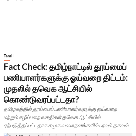
Tamil
Fact Check: தமிழ்நாட்டில் தூய்மைப்
பணியாளர்களுக்கு ஓய்வறை திட்டம்:
முதலில் தவெக ஆட்சியில்
கொண்டுவரப்பட்டதா?
தமிழகத்தில் தூய்மைப் பணியாளர்களுக்கு ஓய்வறை
மற்றும் கழிப்பறை வசதிகள் தவெக ஆட்சியில்
ஏற்படுத்தப்பட்டதாக சமூக வலைதளங்களில் பரவும் தகவல்