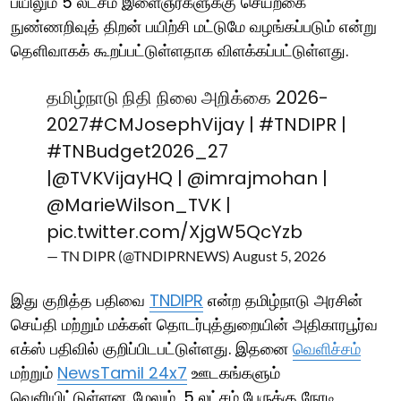
பயிலும் 5 லட்சம் இளைஞர்களுக்கு செயற்கை
நுண்ணறிவுத் திறன் பயிற்சி மட்டுமே வழங்கப்படும் என்று
தெளிவாகக் கூறப்பட்டுள்ளதாக விளக்கப்பட்டுள்ளது.
தமிழ்நாடு நிதி நிலை அறிக்கை 2026-
2027
#CMJosephVijay
|
#TNDIPR
|
#TNBudget2026_27
|
@TVKVijayHQ
|
@imrajmohan
|
@MarieWilson_TVK
|
pic.twitter.com/XjgW5QcYzb
— TN DIPR (@TNDIPRNEWS)
August 5, 2026
இது குறித்த பதிவை
TNDIPR
என்ற தமிழ்நாடு அரசின்
செய்தி மற்றும் மக்கள் தொடர்புத்துறையின் அதிகாரபூர்வ
எக்ஸ் பதிவில் குறிப்பிடபட்டுள்ளது. இதனை
வெளிச்சம்
மற்றும்
NewsTamil 24x7
ஊடகங்களும்
வெளியிட்டுள்ளன. மேலும், 5 லட்சம் பேருக்கு நேரடி