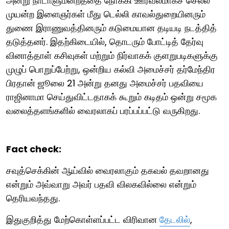
அன்று நாடாளுமன்றத்தை நோக்கி ஊர்வலமாகச் செல்ல
முயன்ற இளைஞர்கள் மீது டெல்லி காவல்துறையினரும்
துணை இராணுவத்தினரும் கடுமையான தடியடி நடத்தித்
தடுத்தனர். இதற்கிடையில், தொடரும் போட்டித் தேர்வு
வினாத்தாள் கசிவுகள் மற்றும் நிர்வாகக் குளறுபடிகளுக்கு
முழுப் பொறுப்பேற்று, ஒன்றிய கல்வி அமைச்சர் தர்மேந்திர
பிரதான் ஜூலை 21 அன்று தனது அமைச்சர் பதவியை
ராஜினாமா செய்துவிட்டதாகக் கூறும் கடிதம் ஒன்று சமூக
வலைத்தளங்களில் வைரலாகப் பரப்பப்பட்டு வருகிறது.
Fact check:
சவுத்செக்கின் ஆய்வில் வைரலாகும் தகவல் தவறானது
என்றும் அவ்வாறு அவர் பதவி விலகவில்லை என்றும்
தெரியவந்தது.
இதுகுறித்து மேற்கொள்ளப்பட்ட விரிவான
தேடலில்
,