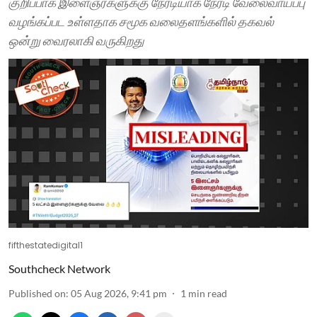
குறிப்பாக இளைஞர்களுக்கு நேரடியாக நேரடி வேலைவாய்ப்பு
வழங்கப்பட உள்ளதாக சமூக வலைதளங்களில் தகவல்
ஒன்று வைரலாகி வருகிறது
fifthestatedigital1
Southcheck Network
Published on
:
05 Aug 2026, 9:41 pm
1
min read