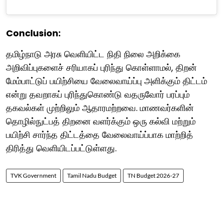
Conclusion:
தமிழ்நாடு அரசு வெளியிட்ட நிதி நிலை அறிக்கை
அறிவிப்புகளைச் சரியாகப் புரிந்து கொள்ளாமல், திறன்
மேம்பாட்டுப் பயிற்சியை வேலைவாய்ப்பு அளிக்கும் திட்டம்
என்று தவறாகப் புரிந்துகொண்டு வதருவோர் பரப்பும்
தகவல்கள் முற்றிலும் ஆதாரமற்றவை. மாணவர்களின்
தொழில்நுட்பத் திறனை வளர்க்கும் ஒரு கல்வி மற்றும்
பயிற்சி சார்ந்த திட்டத்தை வேலைவாய்ப்பாக மாற்றித்
திரித்து வெளியிடப்பட்டுள்ளது.
TVK Government
Tamil Nadu Budget
TN Budget 2026-27