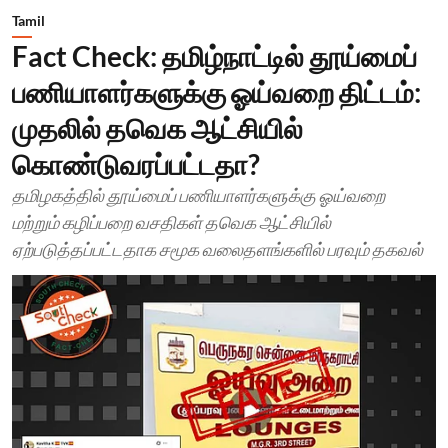
Tamil
Fact Check: தமிழ்நாட்டில் தூய்மைப்
பணியாளர்களுக்கு ஓய்வறை திட்டம்:
முதலில் தவெக ஆட்சியில்
கொண்டுவரப்பட்டதா?
தமிழகத்தில் தூய்மைப் பணியாளர்களுக்கு ஓய்வறை
மற்றும் கழிப்பறை வசதிகள் தவெக ஆட்சியில்
ஏற்படுத்தப்பட்டதாக சமூக வலைதளங்களில் பரவும் தகவல்