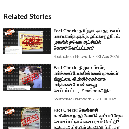
Related Stories
Fact Check: தமிழ்நாட்டில் தூய்மைப்
பணியாளர்களுக்கு ஓய்வறை திட்டம்:
முதலில் தவெக ஆட்சியில்
கொண்டுவரப்பட்டதா?
Southcheck Network
03 Aug 2026
Fact Check: திமுக எம்எல்ஏ
மார்க்கண்டேயனின் மகன் முதல்வர்
விஜய்யை விமர்சித்ததற்காக
மார்க்கண்டேயன் கைது
செய்யப்பட்டாரா? உண்மை அறிக
Southcheck Network
23 Jul 2026
Fact Check: தென்காசி
காசிவிசுவநாதர் கோயில் கும்பாபிஷேக
செலவுப் பட்டியல் என பரவும் செய்தி?
தவெக ஆட்சியில் வெளியிடப்பட்டதா