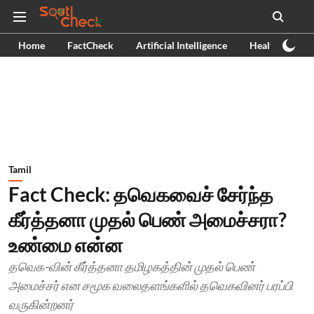
Home
FactCheck
Artificial Intelligence
Health
Ex
Tamil
Fact Check: தவெகவைச் சேர்ந்த
கீர்த்தனா முதல் பெண் அமைச்சரா?
உண்மை என்ன
தவெக-வின் கீர்த்தனா தமிழகத்தின் முதல் பெண்
அமைச்சர் என சமூக வலைதளங்களில் தவெகவினர் பரப்பி
வருகின்றனர்