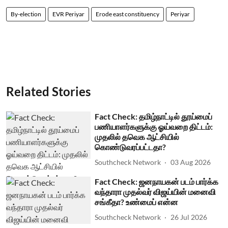
By-election
EVR Periyar
Erode east constituency
Periyar
Related Stories
Fact Check: தமிழ்நாட்டில் தூய்மைப்
பணியாளர்களுக்கு ஓய்வறை திட்டம்:
முதலில் தவெக ஆட்சியில்
கொண்டுவரப்பட்டதா?
Southcheck Network
03 Aug 2026
Fact Check: ஜனநாயகன் படம் பார்க்க
வந்தாரா முதல்வர் விஜய்யின் மனைவி
சங்கீதா? உண்மைப் என்ன
Southcheck Network
26 Jul 2026