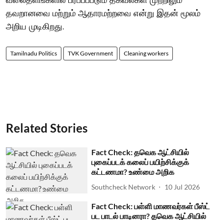
தவறானவை மற்றும் ஆதாரமற்றவை என்று இதன் மூலம்
அறிய முடிகிறது.
Tamilnadu Politics
TVK Government
Cleaning workers
Related Stories
Fact Check: தவெக ஆட்சியில்
புகைப்படக் கலைப் பயிற்சிக்குக்
கட்டணமா? உண்மை அறிக
Southcheck Network
10 Jul 2026
Fact Check: பள்ளி மாணவர்கள் பீஸ்ட்
பட பாடல் பாடினரா? தவெக ஆட்சியில்