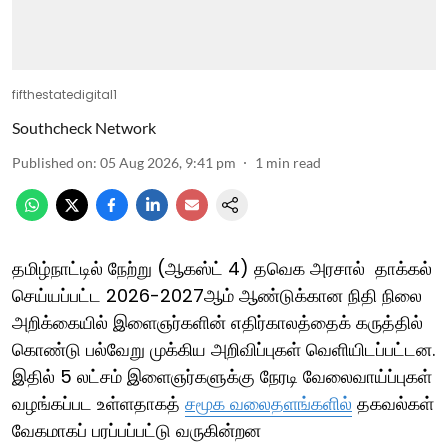
fifthestatedigital1
Southcheck Network
Published on
:
05 Aug 2026, 9:41 pm
1
min read
தமிழ்நாட்டில் நேற்று (ஆகஸ்ட் 4) தவெக அரசால் தாக்கல்
செய்யப்பட்ட 2026-2027ஆம் ஆண்டுக்கான நிதி நிலை
அறிக்கையில் இளைஞர்களின் எதிர்காலத்தைக் கருத்தில்
கொண்டு பல்வேறு முக்கிய அறிவிப்புகள் வெளியிடப்பட்டன.
இதில் 5 லட்சம் இளைஞர்களுக்கு நேரடி வேலைவாய்ப்புகள்
வழங்கப்பட உள்ளதாகத்
சமூக வலைதளங்களில்
தகவல்கள்
வேகமாகப் பரப்பப்பட்டு வருகின்றன