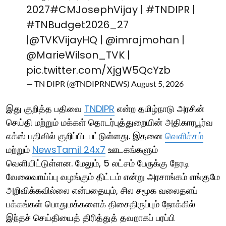
2027
#CMJosephVijay
|
#TNDIPR
|
#TNBudget2026_27
|
@TVKVijayHQ
|
@imrajmohan
|
@MarieWilson_TVK
|
pic.twitter.com/XjgW5QcYzb
— TN DIPR (@TNDIPRNEWS)
August 5, 2026
இது குறித்த பதிவை
TNDIPR
என்ற தமிழ்நாடு அரசின்
செய்தி மற்றும் மக்கள் தொடர்புத்துறையின் அதிகாரபூர்வ
எக்ஸ் பதிவில் குறிப்பிடபட்டுள்ளது. இதனை
வெளிச்சம்
மற்றும்
NewsTamil 24x7
ஊடகங்களும்
வெளியிட்டுள்ளன. மேலும், 5 லட்சம் பேருக்கு நேரடி
வேலைவாய்ப்பு வழங்கும் திட்டம் என்று அரசாங்கம் எங்குமே
அறிவிக்கவில்லை என்பதையும், சில சமூக வலைதளப்
பக்கங்கள் பொதுமக்களைக் திசைதிருப்பும் நோக்கில்
இந்தச் செய்தியைத் திரித்துத் தவறாகப் பரப்பி