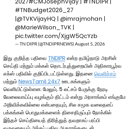
2027
#CMJosephVijay
|
#TNDIPR
|
#TNBudget2026_27
|
@TVKVijayHQ
|
@imrajmohan
|
@MarieWilson_TVK
|
pic.twitter.com/XjgW5QcYzb
— TN DIPR (@TNDIPRNEWS)
August 5, 2026
இது குறித்த பதிவை
TNDIPR
என்ற தமிழ்நாடு அரசின்
செய்தி மற்றும் மக்கள் தொடர்புத்துறையின் அதிகாரபூர்வ
எக்ஸ் பதிவில் குறிப்பிடபட்டுள்ளது. இதனை
வெளிச்சம்
மற்றும்
NewsTamil 24x7
ஊடகங்களும்
வெளியிட்டுள்ளன. மேலும், 5 லட்சம் பேருக்கு நேரடி
வேலைவாய்ப்பு வழங்கும் திட்டம் என்று அரசாங்கம் எங்குமே
அறிவிக்கவில்லை என்பதையும், சில சமூக வலைதளப்
பக்கங்கள் பொதுமக்களைக் திசைதிருப்பும் நோக்கில்
இந்தச் செய்தியைத் திரித்துத் தவறாகப் பரப்பி
வருவதையும் அந்தப் பதிவு ஆதாரங்களுடன்