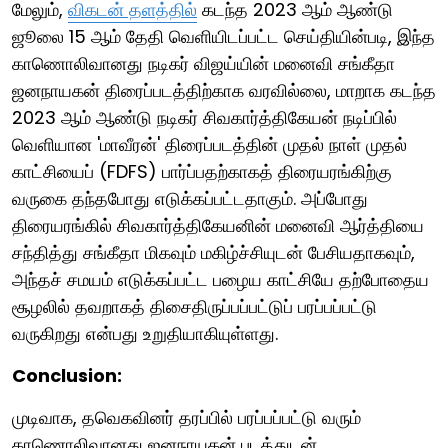
மேலும்,
விகடன் தளத்தில்
கடந்த 2023 ஆம் ஆண்டு
ஜூலை 15 ஆம் தேதி வெளியிடப்பட்ட செய்தியின்படி, இந்த
காணொலிவானது நடிகர் விஜய்யின் மனைவி சங்கீதா
ஜனநாயகன் திரைப்படத்திற்காக வரவில்லை, மாறாக கடந்த
2023 ஆம் ஆண்டு நடிகர் சிவகார்த்திகேயன் நடிப்பில்
வெளியான 'மாவீரன்' திரைப்படத்தின் முதல் நாள் முதல்
காட்சியைப் (FDFS) பார்ப்பதற்காகத் திரையரங்கிற்கு
வருகை தந்தபோது எடுக்கப்பட்டதாகும். அப்போது
திரையரங்கில் சிவகார்த்திகேயனின் மனைவி ஆர்த்தியை
சந்தித்து சங்கீதா மிகவும் மகிழ்ச்சியுடன் பேசியதாகவும்,
அந்தச் சமயம் எடுக்கப்பட்ட பழைய காட்சியே தற்போதைய
சூழலில் தவறாகத் திசைதிருப்பப்பட்டுப் பரப்பப்பட்டு
வருகிறது என்பது உறுதியாகியுள்ளது.
Conclusion:
முடிவாக, தவெகவினர் தரப்பில் பரப்பப்பட்டு வரும்
காணொலிவானது ஜனநாயகன் படத்துடன்