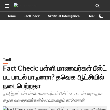
Home
FactCheck
Artificial Intelligence
Health
Ex
Tamil
Fact Check: பள்ளி மாணவர்கள் பீஸ்ட்
பட பாடல் பாடினரா? தவெக ஆட்சியில்
நடைபெற்றதா
தமிழ்நாட்டில் பள்ளி மாணவர்கள் பீஸ்ட் பட பாடல் பாடியதாக
சமூக வலைதளங்களில் வைரலாகும் காணொலி