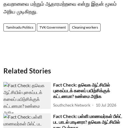
தவறானவை மற்றும் ஆதாரமற்றவை என்று இதன் மூலம்
அறிய முடிகிறது.
Tamilnadu Politics
TVK Government
Cleaning workers
Related Stories
Fact Check: தவெக ஆட்சியில்
புகைப்படக் கலைப் பயிற்சிக்குக்
கட்டணமா? உண்மை அறிக
Southcheck Network
10 Jul 2026
Fact Check: பள்ளி மாணவர்கள் பீஸ்ட்
பட பாடல் பாடினரா? தவெக ஆட்சியில்
நடைபெற்றதா