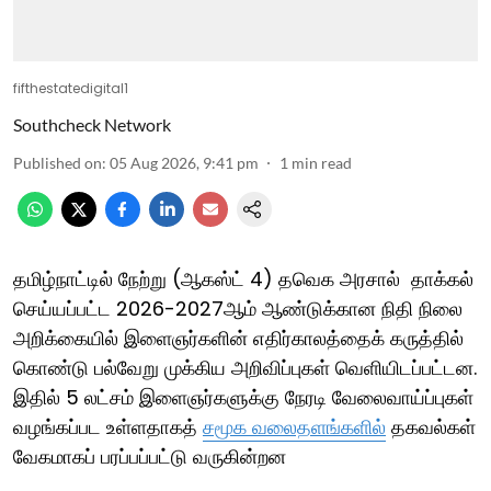
fifthestatedigital1
Southcheck Network
Published on
:
05 Aug 2026, 9:41 pm
1
min read
தமிழ்நாட்டில் நேற்று (ஆகஸ்ட் 4) தவெக அரசால் தாக்கல்
செய்யப்பட்ட 2026-2027ஆம் ஆண்டுக்கான நிதி நிலை
அறிக்கையில் இளைஞர்களின் எதிர்காலத்தைக் கருத்தில்
கொண்டு பல்வேறு முக்கிய அறிவிப்புகள் வெளியிடப்பட்டன.
இதில் 5 லட்சம் இளைஞர்களுக்கு நேரடி வேலைவாய்ப்புகள்
வழங்கப்பட உள்ளதாகத்
சமூக வலைதளங்களில்
தகவல்கள்
வேகமாகப் பரப்பப்பட்டு வருகின்றன