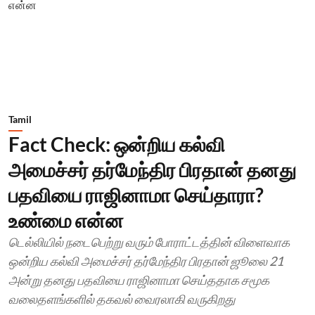
Tamil
Fact Check: ஒன்றிய கல்வி
அமைச்சர் தர்மேந்திர பிரதான் தனது
பதவியை ராஜினாமா செய்தாரா?
உண்மை என்ன
டெல்லியில் நடைபெற்று வரும் போராட்டத்தின் விளைவாக
ஒன்றிய கல்வி அமைச்சர் தர்மேந்திர பிரதான் ஜூலை 21
அன்று தனது பதவியை ராஜினாமா செய்ததாக சமூக
வலைதளங்களில் தகவல் வைரலாகி வருகிறது