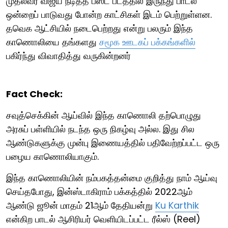
முதல்வர் விஜய் நடித்த பீஸ்ட் படத்தில் இருந்து பாடல்
ஒன்றைப் பாடுவது போன்ற காட்சிகள் இடம் பெற்றுள்ளன.
தவெக ஆட்சியில் நடைபெற்றது என்று பலரும் இந்த
காணொலியை தங்களது
சமூக ஊடகப் பக்கங்களில்
பகிர்ந்து விவாதித்து வருகின்றனர்
Fact Check:
சவுத்செக்கின் ஆய்வில் இந்த காணொலி தற்பொழுது
அரசுப் பள்ளியில் நடந்த ஒரு நிகழ்வு அல்ல. இது சில
ஆண்டுகளுக்கு முன்பு இணையத்தில் பதிவேற்றப்பட்ட ஒரு
பழைய காணொலியாகும்.
இந்த காணொலியின் நம்பகத்தன்மை குறித்து நாம் ஆய்வு
செய்தபோது, இன்ஸ்டாகிராம் பக்கத்தில் 2022ஆம்
ஆண்டு ஜூன் மாதம் 21ஆம் தேதியன்று
Ku Karthik
என்கிற பாடல் ஆசிரியர் வெளியிடப்பட்ட ரீல்ஸ் (Reel)