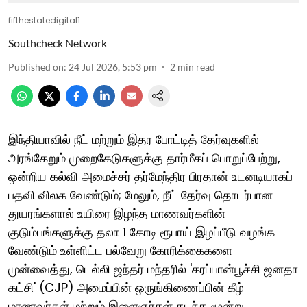
fifthestatedigital1
Southcheck Network
Published on
:
24 Jul 2026, 5:53 pm
2
min read
இந்தியாவில் நீட் மற்றும் இதர போட்டித் தேர்வுகளில்
அரங்கேறும் முறைகேடுகளுக்கு தார்மீகப் பொறுப்பேற்று,
ஒன்றிய கல்வி அமைச்சர் தர்மேந்திர பிரதான் உடனடியாகப்
பதவி விலக வேண்டும்; மேலும், நீட் தேர்வு தொடர்பான
துயரங்களால் உயிரை இழந்த மாணவர்களின்
குடும்பங்களுக்கு தலா 1 கோடி ரூபாய் இழப்பீடு வழங்க
வேண்டும் உள்ளிட்ட பல்வேறு கோரிக்கைகளை
முன்வைத்து, டெல்லி ஜந்தர் மந்தரில் 'கரப்பான்பூச்சி ஜனதா
கட்சி' (CJP) அமைப்பின் ஒருங்கிணைப்பின் கீழ்
மாணவர்கள் மற்றும் இளைஞர்கள் கடந்த மூன்று