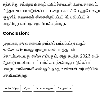
சந்தித்து சங்கீதா மிகவும் மகிழ்ச்சியுடன் பேசியதாகவும்,
அந்தச் சமயம் எடுக்கப்பட்ட பழைய காட்சியே தற்போதைய
சூழலில் தவறாகத் திசைதிருப்பப்பட்டுப் பரப்பப்பட்டு
வருகிறது என்பது உறுதியாகியுள்ளது.
Conclusion:
முடிவாக, தவெகவினர் தரப்பில் பரப்பப்பட்டு வரும்
காணொலிவானது ஜனநாயகன் படத்துடன்
தொடர்புடையது அல்ல என்பதும், அது கடந்த 2023 ஆம்
ஆண்டு மாவீரன் படம் பார்க்க வந்தபோது எடுக்கப்பட்ட
பழைய காணொளி என்பதும் நமது உண்மைச் சரிபார்ப்பில்
தெளிவாகிறது
Actor Vijay
Vijay
Jananaayagan
Sangeetha