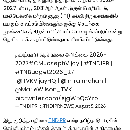
தேடுகையில், தமிழ்நாடு நிதி நிலை அறிக்கை 2026-
2027-ன் படி, 2031ஆம் ஆண்டிற்குள் பொறியியல்,
பாலிடெக்னிக் மற்றும் ஐடிஐ (ITI) கல்வி நிறுவனங்களில்
பயிலும் 5 லட்சம் இளைஞர்களுக்கு செயற்கை
நுண்ணறிவுத் திறன் பயிற்சி மட்டுமே வழங்கப்படும் என்று
தெளிவாகக் கூறப்பட்டுள்ளதாக விளக்கப்பட்டுள்ளது.
தமிழ்நாடு நிதி நிலை அறிக்கை 2026-
2027
#CMJosephVijay
|
#TNDIPR
|
#TNBudget2026_27
|
@TVKVijayHQ
|
@imrajmohan
|
@MarieWilson_TVK
|
pic.twitter.com/XjgW5QcYzb
— TN DIPR (@TNDIPRNEWS)
August 5, 2026
இது குறித்த பதிவை
TNDIPR
என்ற தமிழ்நாடு அரசின்
செய்தி மற்றும் மக்கள் தொடர்புத்துறையின் அதிகாரபூர்வ