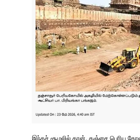
இந்தச் சூழலில் தான், தஞ்சை பெரிய கோவில