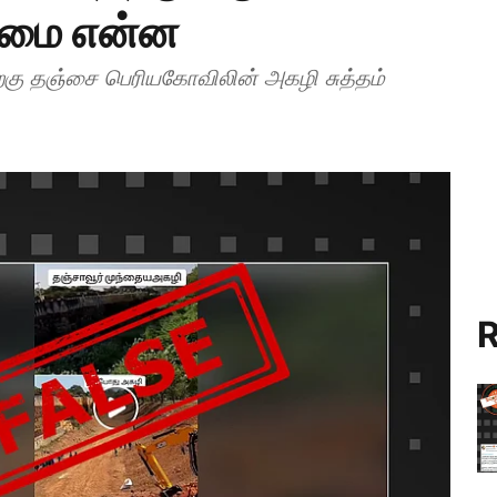
்மை என்ன
ிறகு தஞ்சை பெரியகோவிலின் அகழி சுத்தம்
R