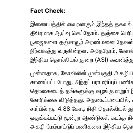
Fact Check:
இணையத்தில் வைரலாகும் இந்தத் தகவல் எ
தீவிரமாக ஆய்வு செய்தோம். தஞ்சை பெரி
பூஜைகளை தஞ்சாவூர் அரண்மனை தேவஸ்தா
நிர்வகித்து வருகின்றன. அதேநேரம், கோவில
இந்திய தொல்லியல் துறை (ASI) கவனித்து
முன்னதாக, கோவிலின் முன்பகுதி அகழியில
காணப்பட்டபோது, அந்தப் பராமரிப்புப் 
தொகையைத் தங்களுக்கு வழங்குமாறும் இந
கோரிக்கை விடுத்தது. அதனடிப்படையில், க
சார்பில் ரூ. 4.88 கோடி நிதி தொல்லியல் து
ஒதுக்கப்பட்டு மூன்று ஆண்டுகள் கடந்த
அகழி மேம்பாட்டுப் பணிகளை இந்திய தொ