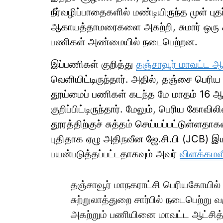
நீர்வழிப்பாதைகளில் மண்டியிருந்த முள் புத
ஆகாயத்தாமரைகளை அகற்றி, சுமார் ஒரு கில
பணிகள் அண்மையில் நடைபெற்றன.
இப்பணிகள் குறித்து
தஞ்சாவூர் மாவட்ட ஆட
வெளியிட்டிருந்தார். அதில், தஞ்சை பெரிய
தூய்மைப் பணிகள் கடந்த மே மாதம் 16 
குறிப்பிட்டிருந்தார். மேலும், பெரிய கோவில
தூரத்திற்குச் சுத்தம் செய்யப்பட்டுள்ளதா
புதிதாக ஏழு அதிநவீன ஜே.சி.பி (JCB) இயந
பயன்படுத்தப்பட்டதாகவும் அவர்
விளக்கமளி
தஞ்சாவூர் மாநகராட்சி பெரியகோயில் 
சுற்றுலாத்துறை சார்பில் நடைபெற்று வ
அகற்றும் பணியினை மாவட்ட ஆட்சித்த