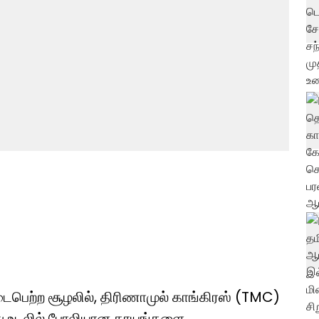
டைபெற்ற சூழலில், திரிணாமுல் காங்கிரஸ் (TMC)
னது உடலில் போலியான காயங்களை