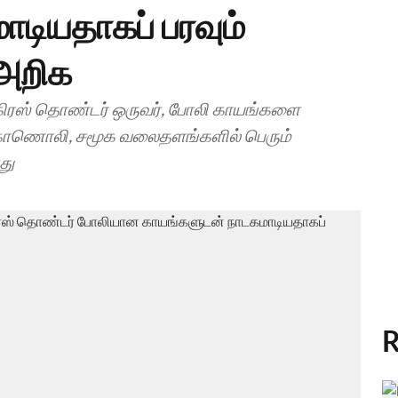
டியதாகப் பரவும்
அறிக
ங்கிரஸ் தொண்டர் ஒருவர், போலி காயங்களை
ய காணொலி, சமூக வலைதளங்களில் பெரும்
து
R