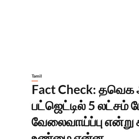
Tamil
Fact Check: தவெக அ
பட்ஜெட்டில் 5 லட்சம் ப
வேலைவாய்ப்பு என்று 
உண்மை என்ன