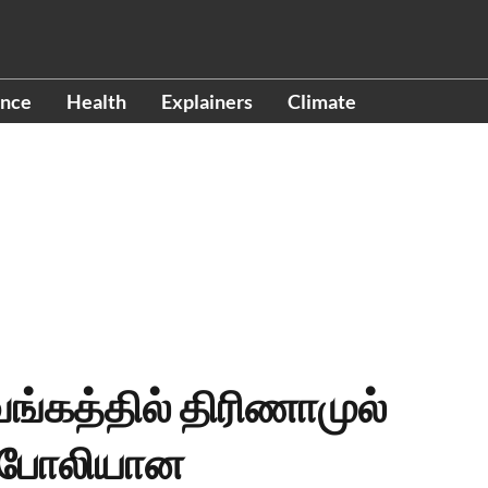
ence
Health
Explainers
Climate
வங்கத்தில் திரிணாமுல்
் போலியான