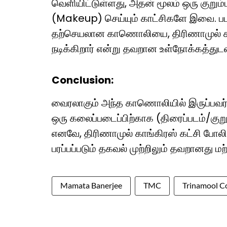
வெளியிட்டுள்ளது, அதன் மூலம் ஒரு குறும
(Makeup) செய்யும் காட்சிகளே இவை. படப்ப
தற்செயலான காணொலியை, திரிணாமுல் கா
நடிக்கிறார் என்று தவறான உள்நோக்கத்துட
Conclusion:
வைரலாகும் அந்த காணொலியில் இருப்பவர்
ஒரு கலைப்படைப்பிற்காக (திரைப்படம்/குறும
எனவே, திரிணாமுல் காங்கிரஸ் கட்சி போலி
பரப்பப்படும் தகவல் முற்றிலும் தவறானது ம
Mamata Banerjee
TMC
Trinamool C