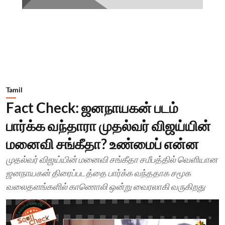
Tamil
Fact Check: ஜனநாயகன் படம்
பார்க்க வந்தாரா முதல்வர் விஜய்யின்
மனைவி சங்கீதா? உண்மைப் என்ன
முதல்வர் விஜய்யின் மனைவி சங்கீதா சமீபத்தில் வெளியான
ஜனநாயகன் திரைப்படத்தை பார்க்க வந்ததாக சமூக
வலைதளங்களில் காணொலி ஒன்று வைரலாகி வருகிறது