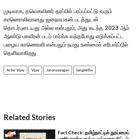
முடிவாக, தவெகவினர் தரப்பில் பரப்பப்பட்டு வரும்
காணொலிவானது ஜனநாயகன் படத்துடன்
தொடர்புடையது அல்ல என்பதும், அது கடந்த 2023 ஆம்
ஆண்டு மாவீரன் படம் பார்க்க வந்தபோது எடுக்கப்பட்ட
பழைய காணொளி என்பதும் நமது உண்மைச் சரிபார்ப்பில்
தெளிவாகிறது
Actor Vijay
Vijay
Jananaayagan
Sangeetha
Related Stories
Fact Check: தமிழ்நாட்டில் தூய்மைப்
பணியாளர்களுக்கு ஓய்வறை திட்டம்: