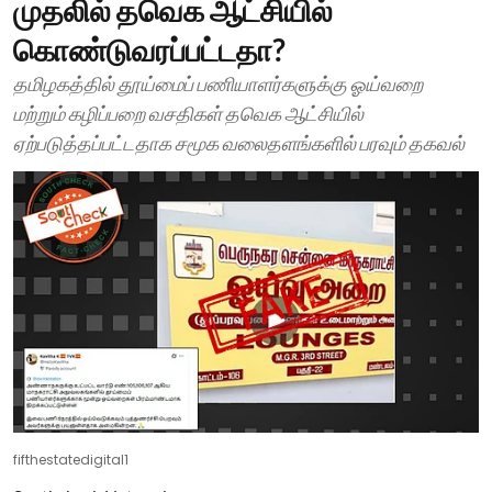
முதலில் தவெக ஆட்சியில்
கொண்டுவரப்பட்டதா?
தமிழகத்தில் தூய்மைப் பணியாளர்களுக்கு ஓய்வறை
மற்றும் கழிப்பறை வசதிகள் தவெக ஆட்சியில்
ஏற்படுத்தப்பட்டதாக சமூக வலைதளங்களில் பரவும் தகவல்
fifthestatedigital1