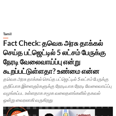
Tamil
Fact Check: தவெக அரசு தாக்கல்
செய்த பட்ஜெட்டில் 5 லட்சம் பேருக்கு
நேரடி வேலைவாய்ப்பு என்று
கூறப்பட்டுள்ளதா? உண்மை என்ன
தவெக அரசு தாக்கல் செய்த பட்ஜெட்டில் 5 லட்சம் பேருக்கு
குறிப்பாக இளைஞர்களுக்கு நேரடியாக நேரடி வேலைவாய்ப்பு
வழங்கப்பட உள்ளதாக சமூக வலைதளங்களில் தகவல்
ஒன்று வைரலாகி வருகிறது