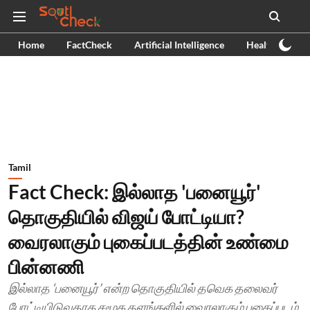
Home
FactCheck
Artificial Intelligence
Health
Ex
Tamil
Fact Check: இல்லாத 'பனையூர்'
தொகுதியில் விஜய் போட்டியா?
வைரலாகும் புகைப்படத்தின் உண்மை
பின்னணி
இல்லாத ‘பனையூர்’ என்ற தொகுதியில் தவெக தலைவர்
போட்டியிடுவதாக சமூக தளங்களில் வைரலாகும் புகைப்படம்