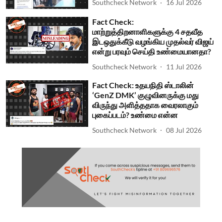
Southcheck Network
16 Jul 2026
Fact Check:
மாற்றுத்திறனாளிகளுக்கு 4 சதவீத
இடஒதுக்கீடு வழங்கிய முதல்வர் விஜய்
என்று பரவும் செய்தி உண்மையானதா?
Southcheck Network
11 Jul 2026
Fact Check: உதயநிதி ஸ்டாலின்
‘GenZ DMK’ குழுவினருக்கு மது
விருந்து அளித்ததாக வைரலாகும்
புகைப்படம்? உண்மை என்ன
Southcheck Network
08 Jul 2026