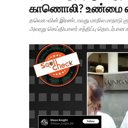
காணொலி? உண்மை 
தவெக-வின் இரண்டாவது மாநில மாநாடு குறித
அவரது செய்தியாளர் சந்திப்பு தொடர்பா