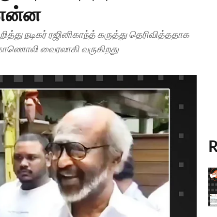
என்ன
்து நடிகர் ரஜினிகாந்த் கருத்து தெரிவித்ததாக
ன காணொலி வைரலாகி வருகிறது
R