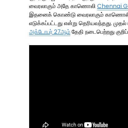
வைரலாகும் அதே காணொலி
Chennai Gl
இதனைக் கொண்டு வைரலாகும் காணொலி த
எடுக்கப்பட்டது என்று தெரியவந்தது. முத
அக்டோபர் 27ஆம்
தேதி நடைபெற்றது குறிப்