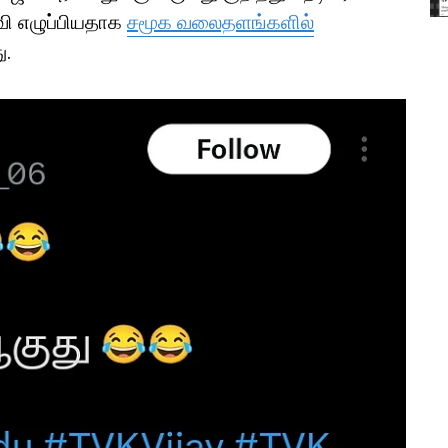
வி எழுப்பியதாக
சமூக வலைதளங்களில்
ு.