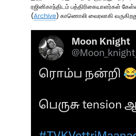
ரஜினிகாந்திடம் பத்திரிகையாளர்கள் கேள்
(
Archive
) காணொலி வைரலாகி வருகிறத