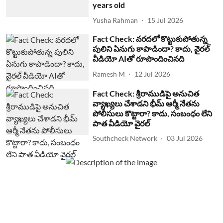
years old
Yusha Rahman
15 Jul 2026
Fact Check: వరదలో కొట్టుకుపోతున్న
పులిని ఏనుగు కాపాడిందా? కాదు, వైరల్
వీడియో AIతో రూపొందించినది
Ramesh M
12 Jul 2026
Fact Check: శ్రీరాముడిపై అనుచిత
వ్యాఖ్యలు చేశాడని భీమ్ ఆర్మీ నేతను
పోలీసులు కొట్టారా? కాదు, సంబంధం లేని
పాత వీడియో వైరల్
Southcheck Network
03 Jul 2026