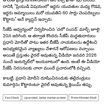
దానికి, "ప్రియుడి విషయంలో ఇద్దరు యువతుల మధ్య గొడవ,
ఇద్దరు అమ్మాయిలు మరో యువతిని 60 సార్లు చెంపదెబ్బలు
కొట్టారు" అనే క్యాప్షన్ ఇచ్చారు.
సీజేపీ ఆధ్వర్యంలో నిర్వహించిన 'చలో సంసద్' మార్చ్ జూలై
20న జరిగింది. ఆ తర్వాత కొందరు సీజేపీ మద్దతుదారులు
ప్రధాని మోదీతో పాటు ఇతర బీజేపీ నాయకులను ఉద్దేశించి
అసభ్యకరమైన వ్యాఖ్యలు చేశారనే ఆరోపణలు వచ్చాయి.
అయితే ప్రస్తుతం వైరల్ అవుతున్న వీడియో జనవరి 2026
నుంచే ఇంటర్నెట్‌లో అందుబాటులో ఉంది. అంటే ఈ వీడియో
సీజేపీ నిరసనలకు చాలా ముందే ప్రచారంలోకి వచ్చింది.
కాబట్టి, ప్రధాని మోదీని దూషించినందుకు తల్లిదండ్రులు
కుమార్తెను కొట్టారంటూ వైరల్ అవుతున్న క్లెయిమ్ తప్పు.
Fact Check
cjp protest, Jantar mantar protest
Prime Minister Modi