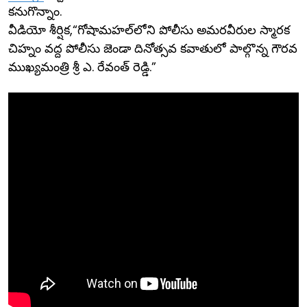
కనుగొన్నాం.
వీడియో శీర్షిక,“గోషామహల్‌లోని పోలీసు అమరవీరుల స్మారక
చిహ్నం వద్ద పోలీసు జెండా దినోత్సవ కవాతులో పాల్గొన్న గౌరవ
ముఖ్యమంత్రి శ్రీ ఎ. రేవంత్ రెడ్డి.”