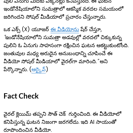
పులి ఏనుగు మీదకు ఎక్కినట్లు కనిపిస్తుంది. ఈ ఘటన
ఇండోనేషియాలోని సుమత్రాలో ఆకస్మిక వరదల సమయంలో
జరిగిందని సోషల్ మీడియాలో ప్రచారం చేస్తున్నారు.
ఒక ఎక్స్ (X) యూజర్
ఈ వీడియోను
షేర్ చేస్తూ,
"
ఇండోనేషియాలోని సుమత్రా అడవుల్లో వరదలో చిక్కుకున్న
పులిని ఓ ఏనుగు సాహసంగా రక్షించిన ఘటన ఆకట్టుకుంటోంది.
జంతువుల మధ్య అరుదైన అనుబంధాన్ని చూపించే ఈ
వీడియో సోషల్ మీడియాలో వైరల్‌గా మారింది.
"
అని
పేర్కొన్నారు. (
ఆర్కైవ్
)
Fact Check
వైరల్ క్లెయిమ్ తప్పని సౌత్ చెక్ గుర్తించింది. ఈ వీడియోలో
కనిపిస్తున్న ఘటన నిజంగా జరగలేదు. ఇది AI సాయంతో
రూపొందించిన వీడియో.