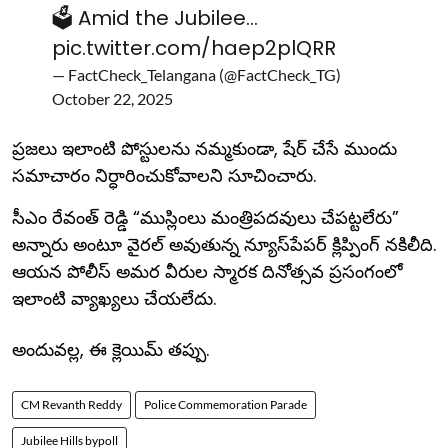
🗳️ Amid the Jubilee…
pic.twitter.com/haep2plQRR
— FactCheck_Telangana (@FactCheck_TG)
October 22, 2025
ప్రజలు ఇలాంటి పోస్టులను నమ్మకుండా, షేర్ చేసే ముందు
సమాచారం నిర్ధారించుకోవాలని సూచించారు.
సీఎం రేవంత్ రెడ్డి “ముస్లింలు మంత్రిపదవులు చేపట్టలేరు”
అన్నారు అంటూ వైరల్ అవుతున్న న్యూస్‌పేపర్ క్లిప్పింగ్ నకిలీది.
ఆయన పోలీస్ అమర వీరుల స్మారక దినోత్సవ ప్రసంగంలో
ఇలాంటి వ్యాఖ్యలు చేయలేదు.
అందువల్ల, ఈ క్లెయిమ్ తప్పు.
CM Revanth Reddy
Police Commemoration Parade
Jubilee Hills bypoll