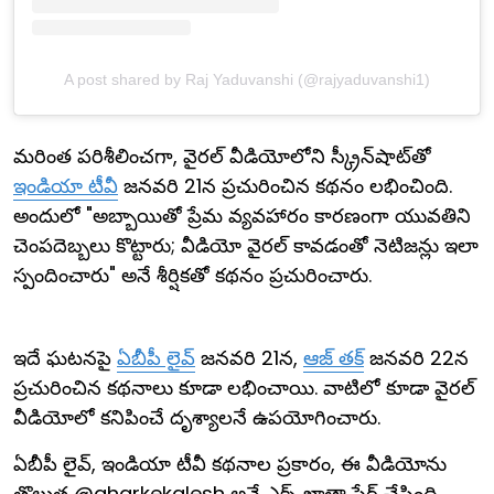
A post shared by Raj Yaduvanshi (@rajyaduvanshi1)
మరింత పరిశీలించగా, వైరల్ వీడియోలోని స్క్రీన్‌షాట్‌తో
ఇండియా టీవీ
జనవరి 21న ప్రచురించిన కథనం లభించింది.
అందులో "అబ్బాయితో ప్రేమ వ్యవహారం కారణంగా యువతిని
చెంపదెబ్బలు కొట్టారు; వీడియో వైరల్ కావడంతో నెటిజన్లు ఇలా
స్పందించారు" అనే శీర్షికతో కథనం ప్రచురించారు.
ఇదే ఘటనపై
ఏబీపీ లైవ్
జనవరి 21న,
ఆజ్ తక్
జనవరి 22న
ప్రచురించిన కథనాలు కూడా లభించాయి. వాటిలో కూడా వైరల్
వీడియోలో కనిపించే దృశ్యాలనే ఉపయోగించారు.
ఏబీపీ లైవ్, ఇండియా టీవీ కథనాల ప్రకారం, ఈ వీడియోను
తొలుత @gharkekalesh అనే ఎక్స్ ఖాతా షేర్ చేసింది.