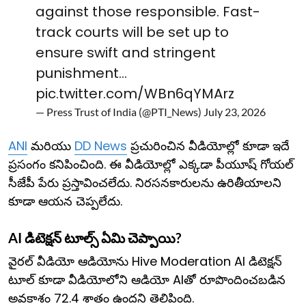
against those responsible. Fast-
track courts will be set up to
ensure swift and stringent
punishment…
pic.twitter.com/WBn6qYMArz
— Press Trust of India (@PTI_News)
July 23, 2026
ANI
మరియు
DD News
ప్రచురించిన వీడియోల్లో కూడా ఇదే
ప్రసంగం కనిపించింది. ఈ వీడియోల్లో ఎక్కడా పీయూష్ గోయల్
సీజేపీ పేరు ప్రస్తావించలేదు. నిరసనకారులను ఉరితీయాలని
కూడా ఆయన చెప్పలేదు.
AI డిటెక్షన్ టూల్స్ ఏమి చెప్పాయి?
వైరల్ వీడియో ఆడియోను Hive Moderation AI డిటెక్షన్
టూల్ కూడా వీడియోలోని ఆడియో AIతో రూపొందించబడిన
అవకాశం 72.4 శాతం ఉందని తెలిపింది.