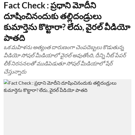
Fact Check : ప్రధాని మోదీని
దూషించినందుకు తల్లిదండ్రులు
కుమార్తెను కొట్టారా? లేదు, వైరల్ వీడియో
పాతది
ఒక మహిళను అత్యంత దారుణంగా చెంపదెబ్బలు కొడుతున్న
వీడియో సోషల్ మీడియాలో వైరల్ అవుతోంది, దీన్ని నీట్ పేపర్
లీక్ నిరసనలతో ముడిపెడుతూ సోషల్ మీడియాలో షేర్
చేస్తున్నారు