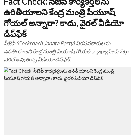
Fact Check: సీజేపీ కార్యకర్తలను
ఉరితీయాలని కేంద్ర మంత్రి పీయూష్
గోయల్ అన్నారా? కాదు, వైరల్ వీడియో
డీప్‌ఫేక్
సీజేపీ (Cockroach Janata Party) నిరసనకారులను
ఉరితీయాలని కేంద్ర మంత్రి పీయూష్ గోయల్ వ్యాఖ్యానించినట్లు
వైరల్ అవుతున్న వీడియో డీప్‌ఫేక్.