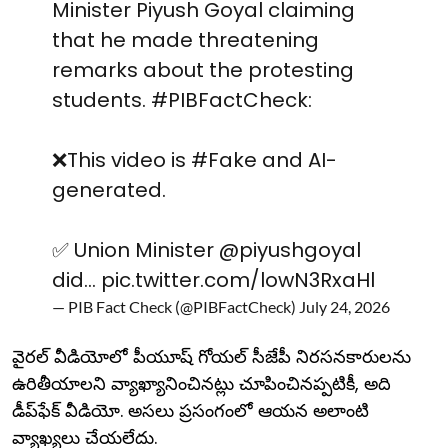
Minister Piyush Goyal claiming
that he made threatening
remarks about the protesting
students.
#PIBFactCheck
:
❌This video is
#Fake
and AI-
generated.
✅ Union Minister
@piyushgoyal
did…
pic.twitter.com/lowN3RxaHl
— PIB Fact Check (@PIBFactCheck)
July 24, 2026
వైరల్ వీడియోలో పీయూష్ గోయల్ సీజేపీ నిరసనకారులను
ఉరితీయాలని వ్యాఖ్యానించినట్లు చూపించినప్పటికీ, అది
డీప్‌ఫేక్ వీడియో. అసలు ప్రసంగంలో ఆయన అలాంటి
వ్యాఖ్యలు చేయలేదు.