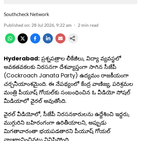
Southcheck Network
Published on
:
28 Jul 2026, 9:22 am
2
min read
Hyderabad:
ప్రశ్నపత్రాల లీకేజీలు, విద్యా వ్యవస్థలో
అవకతవకలకు నిరసనగా దేశవ్యాప్తంగా సాగిన సీజేపీ
(Cockroach Janata Party) ఉద్యమం రాజకీయంగా
చర్చనీయాంశమైంది. ఈ నేపథ్యంలో కేంద్ర వాణిజ్య, పరిశ్రమల
మంత్రి పీయూష్ గోయల్‌కు సంబంధించిన ఓ వీడియో సోషల్
మీడియాలో వైరల్ అవుతోంది.
వైరల్ వీడియోలో, సీజేపీ నిరసనకారులను ఉద్దేశించి ఇద్దరు,
ముగ్గురిని బహిరంగంగా ఉరితీయాలని, అప్పుడు
మిగతావారంతా భయపడతారని పీయూష్ గోయల్
వ్యాఖ్యానించినట్లు వినిపిస్తోంది.