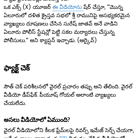
ఒక ఎక్స్‌ (X) యూజర్
ఈ వీడియోను
షేర్ చేస్తూ,
"
మొన్న
ఏలూరులో దళిత క్రైస్తవ సభలో శ్రీ రామునిపై అసభ్యకరమైన
వ్యాఖ్యలు దూషణలు చేసిన సురేష్ జాతవ్ అనే వాడిని
ఏలూరు పోలీస్ స్టేషన్లో పెట్టి సకల మర్యాదలు చేస్తున్న
పోలీసులు.
"
అని క్యాప్షన్ ఇచ్చాడు. (ఆర్కైవ్)
ఫ్యాక్ట్ చెక్
సౌత్ చెక్ పరిశీలనలో వైరల్ ప్రచారం తప్పు అని తేలింది. వైరల్
వీడియో డీప్‌ఫేక్. పీయూష్ గోయల్ అలాంటి వ్యాఖ్యలు
చేయలేదు.
అసలు వీడియోలో ఏముంది?
వైరల్ వీడియోలోని కీలక ఫ్రేమ్‌లపై రివర్స్ ఇమేజ్ సెర్చ్ చేయగా,