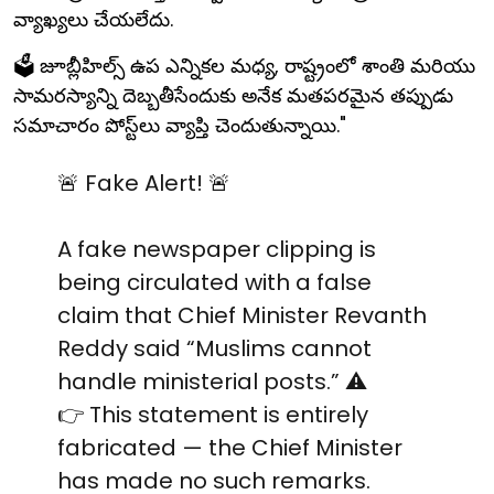
వ్యాఖ్యలు చేయలేదు.
🗳️ జూబ్లీహిల్స్ ఉప ఎన్నికల మధ్య, రాష్ట్రంలో శాంతి మరియు
సామరస్యాన్ని దెబ్బతీసేందుకు అనేక మతపరమైన తప్పుడు
సమాచారం పోస్ట్‌లు వ్యాప్తి చెందుతున్నాయి."
🚨 Fake Alert! 🚨
A fake newspaper clipping is
being circulated with a false
claim that Chief Minister Revanth
Reddy said “Muslims cannot
handle ministerial posts.” ⚠️
👉 This statement is entirely
fabricated — the Chief Minister
has made no such remarks.