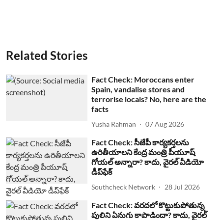
Related Stories
Fact Check: Moroccans enter
Spain, vandalise stores and
terrorise locals? No, here are the
facts
Yusha Rahman
07 Aug 2026
Fact Check: సీజేపీ కార్యకర్తలను
ఉరితీయాలని కేంద్ర మంత్రి పీయూష్
గోయల్ అన్నారా? కాదు, వైరల్ వీడియో
డీప్‌ఫేక్
Southcheck Network
28 Jul 2026
Fact Check: వరదలో కొట్టుకుపోతున్న
పులిని ఏనుగు కాపాడిందా? కాదు, వైరల్