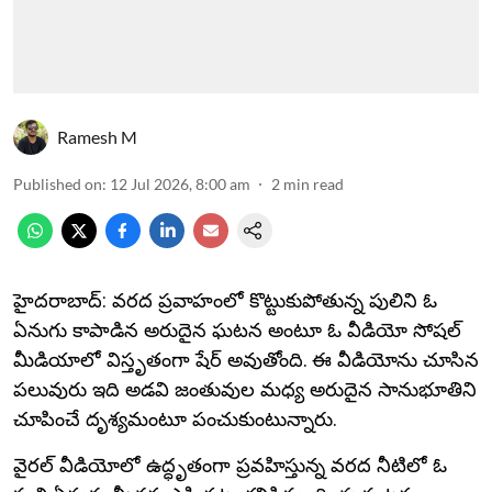
Ramesh M
Published on
:
12 Jul 2026, 8:00 am
2
min read
హైదరాబాద్: వరద ప్రవాహంలో కొట్టుకుపోతున్న పులిని ఓ
ఏనుగు కాపాడిన అరుదైన ఘటన అంటూ ఓ వీడియో సోషల్
మీడియాలో విస్తృతంగా షేర్ అవుతోంది. ఈ వీడియోను చూసిన
పలువురు ఇది అడవి జంతువుల మధ్య అరుదైన సానుభూతిని
చూపించే దృశ్యమంటూ పంచుకుంటున్నారు.
వైరల్ వీడియోలో ఉద్ధృతంగా ప్రవహిస్తున్న వరద నీటిలో ఓ