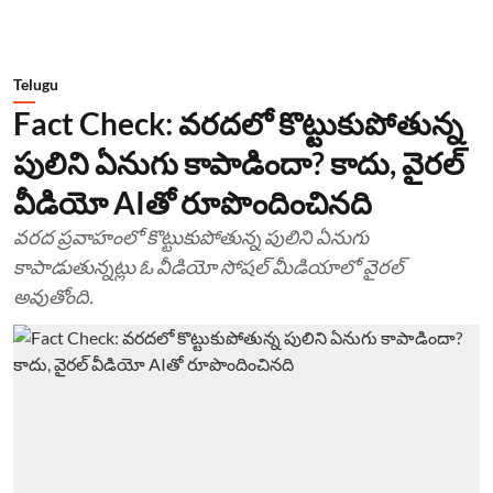
Telugu
Fact Check: వరదలో కొట్టుకుపోతున్న
పులిని ఏనుగు కాపాడిందా? కాదు, వైరల్
వీడియో AIతో రూపొందించినది
వరద ప్రవాహంలో కొట్టుకుపోతున్న పులిని ఏనుగు
కాపాడుతున్నట్లు ఓ వీడియో సోషల్ మీడియాలో వైరల్
అవుతోంది.