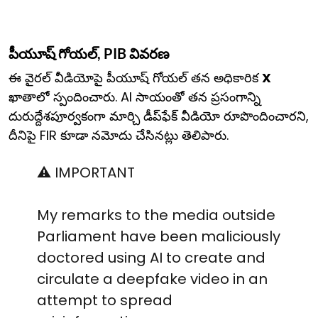
పీయూష్ గోయల్, PIB వివరణ
ఈ వైరల్ వీడియోపై పీయూష్ గోయల్ తన అధికారిక
X
ఖాతాలో స్పందించారు. AI సాయంతో తన ప్రసంగాన్ని
దురుద్దేశపూర్వకంగా మార్చి డీప్‌ఫేక్ వీడియో రూపొందించారని,
దీనిపై FIR కూడా నమోదు చేసినట్లు తెలిపారు.
⚠️ IMPORTANT
My remarks to the media outside
Parliament have been maliciously
doctored using AI to create and
circulate a deepfake video in an
attempt to spread