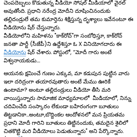
చెంపదెబ్బలు కొడుతున్న వీడియో సోషల్ మీడియాలో వైరల్
అవుతోంది. ప్రధాని నరేంద్ర మోదీని దూషించినందుకు
తల్లిదండ్రులే తమ కుమార్తెను శిక్షిస్తున్న దృశ్యాలు ఇవేనంటూ ఈ
వీడియోను షేర్ చేస్తున్నారు.
వీడియోలోని మహిళను "కాక్‌రోచ్"గా సంబోధిస్తూ, కాక్‌రోచ్
జనతా పార్టీ (సీజేపీ)ని ఉద్దేశిస్తూ ఓ X వినియోగదారు ఈ
వీడియోను
షేర్ చేశారు. పోస్టులో, “మోదీ గారు అంటే
విశ్వనాయకుడు....
ఆయనకు క్షమించే గుణం ఎక్కువ, మా కడుపున పుట్టిన వారు
ఇలా దరిద్రంగా తయారవుతారు అంటే మేము ఊరికే
ఉంటామా? అంటూ తల్లిదండ్రులు వీడియో తీసి మరి
వాయిస్తున్నారు సామాజిక మాధ్యమాలలో మీడియాలో, నిన్ను
చదివించేది సంస్కారం లేకుండా బహిరంగంగా బూతులు
తిట్టడానికా...అంటూ,బొద్దింకల ఆందోళనలో మన ప్రియతమ
ప్రధాని మోదీ గారిని బూతులు తిట్టినందుకు, తమదైన శైలిలో
చితకొట్టి మరి వీడియోలు పెడుతున్నారు" అని పేర్కొన్నారు.