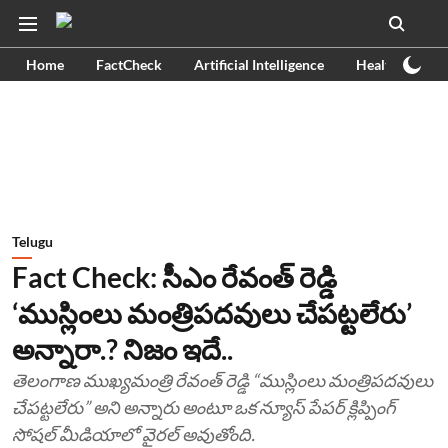
Home
FactCheck
Artificial Intelligence
Health
Ex
Telugu
Fact Check: సీఎం రేవంత్ రెడ్డి
‘ముస్లింలు మంత్రిపదవులు చేపట్టలేరు’
అన్నారా.? నిజం ఇదే..
తెలంగాణ ముఖ్యమంత్రి రేవంత్ రెడ్డి “ముస్లింలు మంత్రిపదవులు
చేపట్టలేరు” అని అన్నారు అంటూ ఒక న్యూస్ పేపర్ క్లిప్పింగ్
సోషల్ మీడియాలో వైరల్ అవుతోంది.