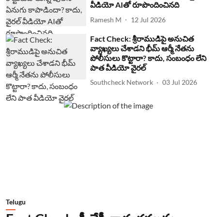
వీడియో AIతో రూపొందించినది
Ramesh M
12 Jul 2026
Fact Check: శ్రీరాముడిపై అనుచిత
వ్యాఖ్యలు చేశాడని భీమ్ ఆర్మీ నేతను
పోలీసులు కొట్టారా? కాదు, సంబంధం లేని
పాత వీడియో వైరల్
Southcheck Network
03 Jul 2026
Telugu