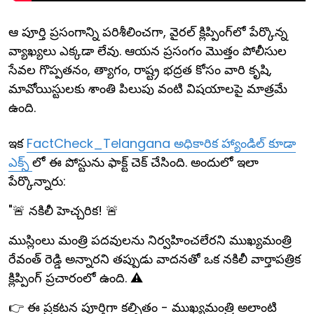
ఆ పూర్తి ప్రసంగాన్ని పరిశీలించగా, వైరల్ క్లిప్పింగ్‌లో పేర్కొన్న
వ్యాఖ్యలు ఎక్కడా లేవు. ఆయన ప్రసంగం మొత్తం పోలీసుల
సేవల గొప్పతనం, త్యాగం, రాష్ట్ర భద్రత కోసం వారి కృషి,
మావోయిస్టులకు శాంతి పిలుపు వంటి విషయాలపై మాత్రమే
ఉంది.
ఇక
FactCheck_Telangana అధికారిక హ్యాండిల్ కూడా
ఎక్స్
లో ఈ పోస్టును ఫాక్ట్ చెక్ చేసింది. అందులో ఇలా
పేర్కొన్నారు:
"🚨 నకిలీ హెచ్చరిక! 🚨
ముస్లింలు మంత్రి పదవులను నిర్వహించలేరని ముఖ్యమంత్రి
రేవంత్ రెడ్డి అన్నారని తప్పుడు వాదనతో ఒక నకిలీ వార్తాపత్రిక
క్లిప్పింగ్ ప్రచారంలో ఉంది. ⚠️
👉 ఈ ప్రకటన పూర్తిగా కల్పితం - ముఖ్యమంత్రి అలాంటి