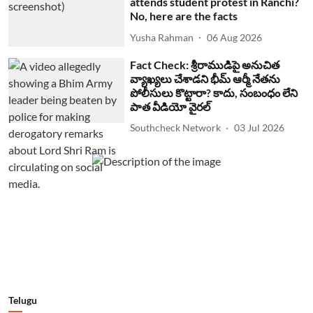
attends student protest in Ranchi?
No, here are the facts
Yusha Rahman
06 Aug 2026
Fact Check: శ్రీరాముడిపై అనుచిత
వ్యాఖ్యలు చేశాడని భీమ్ ఆర్మీ నేతను
పోలీసులు కొట్టారా? కాదు, సంబంధం లేని
పాత వీడియో వైరల్
Southcheck Network
03 Jul 2026
Telugu