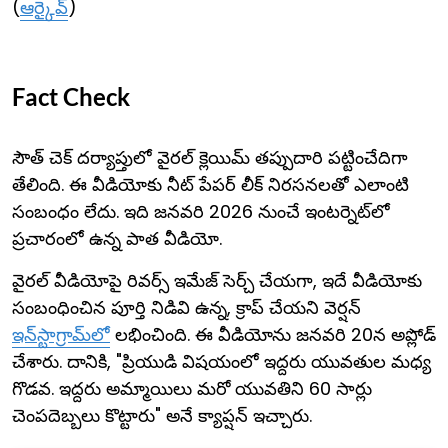
(
ఆర్కైవ్
)
Fact Check
సౌత్ చెక్ దర్యాప్తులో వైరల్ క్లెయిమ్ తప్పుదారి పట్టించేదిగా
తేలింది. ఈ వీడియోకు నీట్ పేపర్ లీక్ నిరసనలతో ఎలాంటి
సంబంధం లేదు. ఇది జనవరి 2026 నుంచే ఇంటర్నెట్‌లో
ప్రచారంలో ఉన్న పాత వీడియో.
వైరల్ వీడియోపై రివర్స్ ఇమేజ్ సెర్చ్ చేయగా, ఇదే వీడియోకు
సంబంధించిన పూర్తి నిడివి ఉన్న, క్రాప్ చేయని వెర్షన్
ఇన్‌స్టాగ్రామ్‌లో
లభించింది. ఈ వీడియోను జనవరి 20న అప్లోడ్
చేశారు. దానికి, "ప్రియుడి విషయంలో ఇద్దరు యువతుల మధ్య
గొడవ. ఇద్దరు అమ్మాయిలు మరో యువతిని 60 సార్లు
చెంపదెబ్బలు కొట్టారు" అనే క్యాప్షన్ ఇచ్చారు.