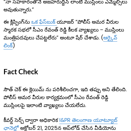
“నా సహకారంతోనే అజహరుద్దీన్ లాంటి ముస్లింలు ఎమ్మెల్సీలు
అవుతున్నారు.”
ఈ క్లిప్పింగ్‌ను
ఒక ఫేస్‌బుక్
యూజర్ “పోలీస్ అమర వీరుల
స్మారక సభలో సీఎం రేవంత్ రెడ్డి కీలక వ్యాఖ్యలు – ముస్లింలు
మంత్రిపదవులు చేపట్టలేరు” అంటూ షేర్ చేశాడు. (
ఆర్కైవ్
లింక్
)
Fact Check
సౌత్ చెక్ ఈ క్లెయిమ్ ను పరిశీలించగా, ఇది తప్పు అని తేలింది.
పోలీస్ అమర వీరుల కార్యక్రమంలో సీఎం రేవంత్ రెడ్డి
ముస్లింలపై ఇలాంటి వ్యాఖ్యలు చేయలేదు.
కీవర్డ్ సెర్చ్ ద్వారా అధికారిక
I&PR తెలంగాణ యూట్యూబ్
ఛానెల్లో
అక్టోబర్ 21, 2025న అప్‌లోడ్ చేసిన వీడియోను