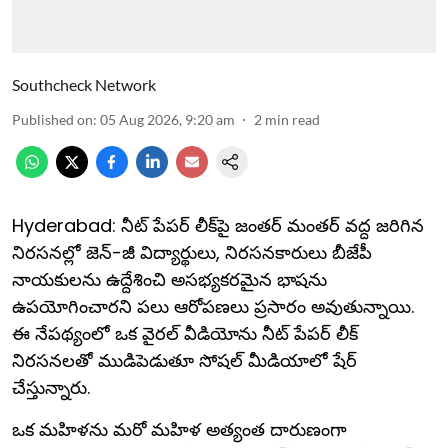
Southcheck Network
Published on
:
05 Aug 2026, 9:20 am
2
min read
Hyderabad: నీట్ పేపర్ లీక్‌పై జంతర్ మంతర్ వద్ద జరిగిన
నిరసనల్లో జెన్-జీ విద్యార్థులు, నిరసనకారులు బీజేపీ
నాయకులను ఉద్దేశించి అసభ్యకరమైన భాషను
ఉపయోగించారని పలు ఆరోపణలు ప్రసారం అవుతున్నాయి.
ఈ నేపథ్యంలో ఒక వైరల్ వీడియోను నీట్ పేపర్ లీక్
నిరసనలతో ముడిపెడుతూ సోషల్ మీడియాలో షేర్
చేస్తున్నారు.
ఒక మహిళను మరో మహిళ అత్యంత దారుణంగా