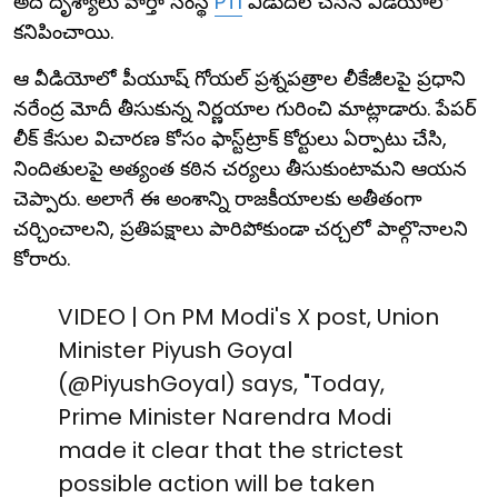
అదే దృశ్యాలు వార్తా సంస్థ
PTI
విడుదల చేసిన వీడియోలో
కనిపించాయి.
ఆ వీడియోలో పీయూష్ గోయల్ ప్రశ్నపత్రాల లీకేజీలపై ప్రధాని
నరేంద్ర మోదీ తీసుకున్న నిర్ణయాల గురించి మాట్లాడారు. పేపర్
లీక్ కేసుల విచారణ కోసం ఫాస్ట్‌ట్రాక్ కోర్టులు ఏర్పాటు చేసి,
నిందితులపై అత్యంత కఠిన చర్యలు తీసుకుంటామని ఆయన
చెప్పారు. అలాగే ఈ అంశాన్ని రాజకీయాలకు అతీతంగా
చర్చించాలని, ప్రతిపక్షాలు పారిపోకుండా చర్చలో పాల్గొనాలని
కోరారు.
VIDEO | On PM Modi's X post, Union
Minister Piyush Goyal
(
@PiyushGoyal
) says, "Today,
Prime Minister Narendra Modi
made it clear that the strictest
possible action will be taken