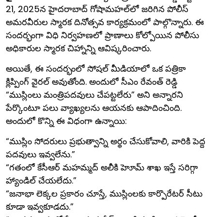
21, 2025న హైదరాబాద్‌ గోషామహల్‌లో జరిగిన పోలీస్
అమరవీరుల స్మారక దినోత్సవ కార్యక్రమంలో పాల్గొన్నారు. ఈ
సందర్భంగా విధి నిర్వహణలో ప్రాణాలు కోల్పోయిన పోలీసు
అధికారుల స్మారక చిహ్నాన్ని ఆవిష్కరించారు.
అయితే, ఈ సందర్భంలో సోషల్ మీడియాలో ఒక పత్రికా
క్లిప్పింగ్ వైరల్ అవుతోంది. అందులో సీఎం రేవంత్ రెడ్డి
“ముస్లింలు మంత్రిపదవులు చేపట్టలేరు” అని అన్నారని
పేర్కొంటూ పలు వ్యాఖ్యలను ఆయనకు ఆపాదించింది.
అందులో కొన్ని ఈ విధంగా ఉన్నాయి:
“ముస్లిం సోదరులు ప్రభుత్వాన్ని అర్థం చేసుకోవాలి, వారికి పెద్ద
పదవులు ఇవ్వలేను.”
“గతంలో కేసీఆర్ మహమ్మద్ అలీకి హెూమ్ శాఖ ఇస్తే సరిగ్గా
హ్యాండిల్ చేయలేదు.”
“జనాభా లెక్కల ప్రకారం చూస్తే, ముస్లింలకు కార్పొరేటర్ సీటు
కూడా ఇవ్వకూడదు.”