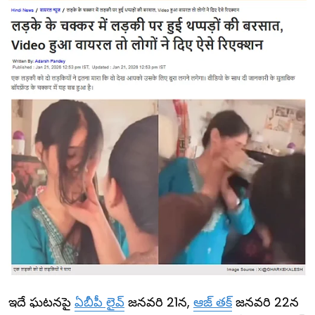
ఇదే ఘటనపై
ఏబీపీ లైవ్
జనవరి 21న,
ఆజ్ తక్
జనవరి 22న