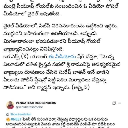
మంత్రి పీయూష్ గోయల్‌కు సంబంధించిన ఓ వీడియో సోషల్
మీడియాలో వైరల్ అవుతోంది.
వైరల్ వీడియోలో, సీజేపీ నిరసనకారులను ఉద్దేశించి ఇద్దరు,
ముగ్గురిని బహిరంగంగా ఉరితీయాలని, అప్పుడు
మిగతావారంతా భయపడతారని పీయూష్ గోయల్
వ్యాఖ్యానించినట్లు వినిపిస్తోంది.
ఒక ఎక్స్‌ (X) యూజర్
ఈ వీడియోను
షేర్ చేస్తూ,
"
మొన్న
ఏలూరులో దళిత క్రైస్తవ సభలో శ్రీ రామునిపై అసభ్యకరమైన
వ్యాఖ్యలు దూషణలు చేసిన సురేష్ జాతవ్ అనే వాడిని
ఏలూరు పోలీస్ స్టేషన్లో పెట్టి సకల మర్యాదలు చేస్తున్న
పోలీసులు.
"
అని క్యాప్షన్ ఇచ్చాడు. (ఆర్కైవ్)