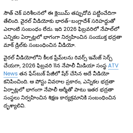
సౌత్ చెక్ పరిశీలనలో ఈ క్లెయిమ్ తప్పుదోవ పట్టించేదిగా
తేలింది. వైరల్ వీడియోకు భారత్-బంగ్లాదేశ్ సరిహద్దుతో
ఎలాంటి సంబంధం లేదు. ఇది 2026 ఫిబ్రవరిలో నేపాల్‌లో
ఎన్నికల ఏర్పాట్లలో భాగంగా నిర్వహించిన సంయుక్త భద్రతా
మాక్ డ్రిల్‌కు సంబంధించిన వీడియో.
వైరల్ వీడియోలోని కీలక ఫ్రేమ్‌లను రివర్స్ ఇమేజ్ సెర్చ్
చేయగా, 2026 ఫిబ్రవరి 11న నేపాలీ మీడియా సంస్థ
ATV
News
తన ఫేస్‌బుక్ పేజీలో షేర్ చేసిన అదే వీడియో
కనిపించింది. ఆ పోస్టు వివరాల ప్రకారం, ఎన్నికల భద్రతా
ఏర్పాట్లలో భాగంగా నేపాలీ ఆర్మీతో పాటు ఇతర భద్రతా
సంస్థలు నిర్వహించిన శిక్షణ కార్యక్రమానికి సంబంధించిన
దృశ్యాలివి.