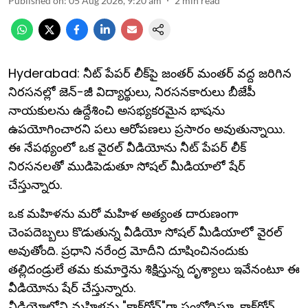
Published on
:
05 Aug 2026, 9:20 am
2
min read
Hyderabad: నీట్ పేపర్ లీక్‌పై జంతర్ మంతర్ వద్ద జరిగిన
నిరసనల్లో జెన్-జీ విద్యార్థులు, నిరసనకారులు బీజేపీ
నాయకులను ఉద్దేశించి అసభ్యకరమైన భాషను
ఉపయోగించారని పలు ఆరోపణలు ప్రసారం అవుతున్నాయి.
ఈ నేపథ్యంలో ఒక వైరల్ వీడియోను నీట్ పేపర్ లీక్
నిరసనలతో ముడిపెడుతూ సోషల్ మీడియాలో షేర్
చేస్తున్నారు.
ఒక మహిళను మరో మహిళ అత్యంత దారుణంగా
చెంపదెబ్బలు కొడుతున్న వీడియో సోషల్ మీడియాలో వైరల్
అవుతోంది. ప్రధాని నరేంద్ర మోదీని దూషించినందుకు
తల్లిదండ్రులే తమ కుమార్తెను శిక్షిస్తున్న దృశ్యాలు ఇవేనంటూ ఈ
వీడియోను షేర్ చేస్తున్నారు.
వీడియోలోని మహిళను "కాక్‌రోచ్"గా సంబోధిస్తూ, కాక్‌రోచ్