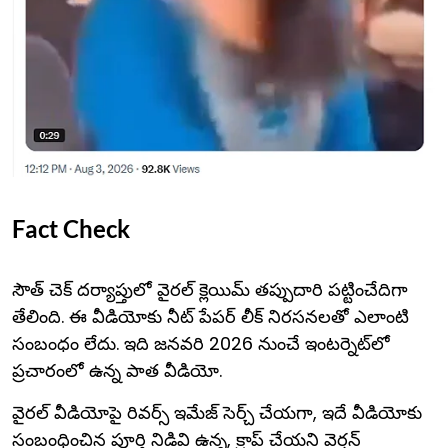
Fact Check
సౌత్ చెక్ దర్యాప్తులో వైరల్ క్లెయిమ్ తప్పుదారి పట్టించేదిగా
తేలింది. ఈ వీడియోకు నీట్ పేపర్ లీక్ నిరసనలతో ఎలాంటి
సంబంధం లేదు. ఇది జనవరి 2026 నుంచే ఇంటర్నెట్‌లో
ప్రచారంలో ఉన్న పాత వీడియో.
వైరల్ వీడియోపై రివర్స్ ఇమేజ్ సెర్చ్ చేయగా, ఇదే వీడియోకు
సంబంధించిన పూర్తి నిడివి ఉన్న, క్రాప్ చేయని వెర్షన్