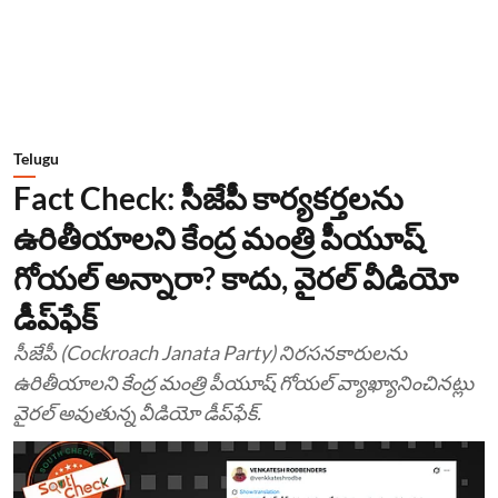
Telugu
Fact Check: సీజేపీ కార్యకర్తలను
ఉరితీయాలని కేంద్ర మంత్రి పీయూష్
గోయల్ అన్నారా? కాదు, వైరల్ వీడియో
డీప్‌ఫేక్
సీజేపీ (Cockroach Janata Party) నిరసనకారులను
ఉరితీయాలని కేంద్ర మంత్రి పీయూష్ గోయల్ వ్యాఖ్యానించినట్లు
వైరల్ అవుతున్న వీడియో డీప్‌ఫేక్.