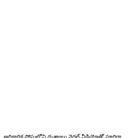
అధికారిక పోస్టులోని దృశ్యాలు వైరల్ వీడియోతో పూర్తిగా