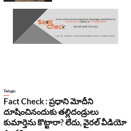
Telugu
Fact Check : ప్రధాని మోదీని
దూషించినందుకు తల్లిదండ్రులు
కుమార్తెను కొట్టారా? లేదు, వైరల్ వీడియో