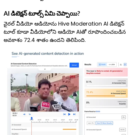
AI డిటెక్షన్ టూల్స్ ఏమి చెప్పాయి?
వైరల్ వీడియో ఆడియోను Hive Moderation AI డిటెక్షన్
టూల్ కూడా వీడియోలోని ఆడియో AIతో రూపొందించబడిన
అవకాశం 72.4 శాతం ఉందని తెలిపింది.