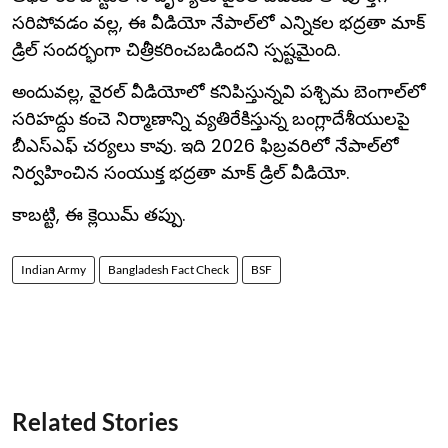
సరిపోవడం వల్ల, ఈ వీడియో నేపాల్‌లో ఎన్నికల భద్రతా మాక్
డ్రిల్ సందర్భంగా చిత్రీకరించబడిందని స్పష్టమైంది.
అందువల్ల, వైరల్ వీడియోలో కనిపిస్తున్నవి పశ్చిమ బెంగాల్‌లో
సరిహద్దు కంచె నిర్మాణాన్ని వ్యతిరేకిస్తున్న బంగ్లాదేశీయులపై
బీఎస్‌ఎఫ్ చర్యలు కావు. ఇది 2026 ఫిబ్రవరిలో నేపాల్‌లో
నిర్వహించిన సంయుక్త భద్రతా మాక్ డ్రిల్ వీడియో.
కాబట్టి, ఈ క్లెయిమ్ తప్పు.
Indian Army
Bangladesh Fact Check
BSF
Related Stories