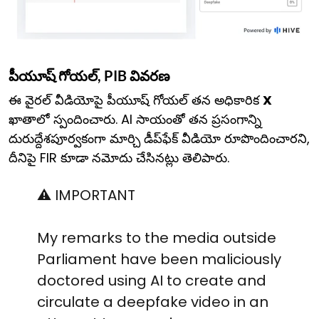
పీయూష్ గోయల్, PIB వివరణ
ఈ వైరల్ వీడియోపై పీయూష్ గోయల్ తన అధికారిక
X
ఖాతాలో స్పందించారు. AI సాయంతో తన ప్రసంగాన్ని
దురుద్దేశపూర్వకంగా మార్చి డీప్‌ఫేక్ వీడియో రూపొందించారని,
దీనిపై FIR కూడా నమోదు చేసినట్లు తెలిపారు.
⚠️ IMPORTANT
My remarks to the media outside
Parliament have been maliciously
doctored using AI to create and
circulate a deepfake video in an