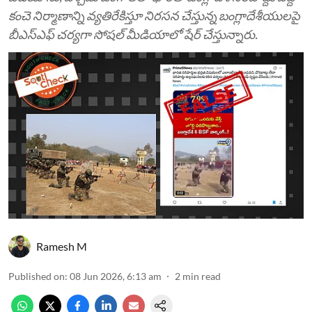
కంచె నిర్మాణాన్ని వ్యతిరేకిస్తూ నిరసన చేస్తున్న బంగ్లాదేశీయులపై
బీఎస్‌ఎఫ్ చర్యగా సోషల్ మీడియాలో షేర్ చేస్తున్నారు.
Ramesh M
Published on
:
08 Jun 2026, 6:13 am
2
min read