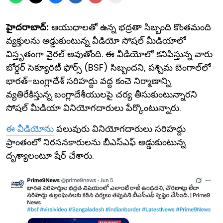
హైదరాబాద్:
ఆయుధాలతో ఉన్న భద్రతా సిబ్బంది కొంతమంది
వ్యక్తులను అడ్డుకుంటున్న వీడియో సోషల్ మీడియాలో
విస్తృతంగా వైరల్ అవుతోంది. ఈ వీడియోలో కనిపిస్తున్న వారు
బోర్డర్ సెక్యూరిటీ ఫోర్స్ (BSF) సిబ్బందని, పశ్చిమ బెంగాల్‌లో
భారత్-బంగ్లాదేశ్ సరిహద్దు వద్ద కంచె నిర్మాణాన్ని
వ్యతిరేకిస్తున్న బంగ్లాదేశీయులపై చర్య తీసుకుంటున్నారని
సోషల్ మీడియా వినియోగదారులు పేర్కొంటున్నారు.
ఈ వీడియోను
పలువురు వినియోగదారులు సరిహద్దు
ప్రాంతంలో నిరసనకారులను బీఎస్‌ఎఫ్ అడ్డుకుంటున్న
దృశ్యాలంటూ షేర్ చేశారు.