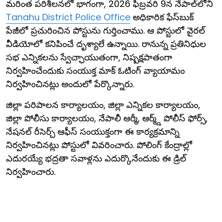
మరింత పరిశీలనలో భాగంగా, 2026 ఫిబ్రవరి 9న నేపాల్‌లోని
Tanahu District Police Office
అధికారిక ఫేస్‌బుక్
పేజీలో ప్రచురించిన పోస్టును గుర్తించాము. ఆ పోస్టులో వైరల్
వీడియోలో కనిపించే దృశ్యాలే ఉన్నాయి. రానున్న ప్రతినిధుల
సభ ఎన్నికలను స్వేచ్ఛాయుతంగా, నిష్పక్షపాతంగా
నిర్వహించేందుకు సంయుక్త మాక్ ఓటింగ్ వ్యాయామం
నిర్వహించినట్లు అందులో పేర్కొన్నారు.
జిల్లా పరిపాలన కార్యాలయం, జిల్లా ఎన్నికల కార్యాలయం,
జిల్లా పోలీసు కార్యాలయం, నేపాలీ ఆర్మీ, ఆర్మ్డ్ పోలీస్ ఫోర్స్,
నేషనల్ రీసెర్చ్ ఆఫీస్ సంయుక్తంగా ఈ కార్యక్రమాన్ని
నిర్వహించినట్లు పోస్టులో వివరించారు. పోలింగ్ కేంద్రాల్లో
ఎదురయ్యే భద్రతా సవాళ్లను ఎదుర్కొనేందుకు ఈ డ్రిల్
నిర్వహించారు.