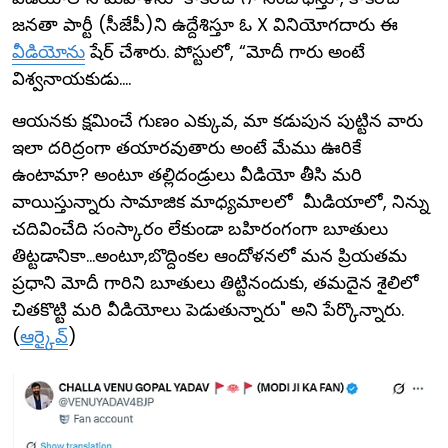
జనతా పార్టీ (సీజేపీ)ని ఉద్దేశిస్తూ ఓ X వినియోగదారు ఈ
వీడియోను
షేర్ చేశారు. పోస్టులో, “మోదీ గారు అంటే
విశ్వనాయకుడు....
ఆయనకు క్షమించే గుణం ఎక్కువ, మా కడుపున పుట్టిన వారు
ఇలా దరిద్రంగా తయారవుతారు అంటే మేము ఊరికే
ఉంటామా? అంటూ తల్లిదండ్రులు వీడియో తీసి మరి
వాయిస్తున్నారు సామాజిక మాధ్యమాలలో మీడియాలో, నిన్ను
చదివించేది సంస్కారం లేకుండా బహిరంగంగా బూతులు
తిట్టడానికా...అంటూ,బొద్దింకల ఆందోళనలో మన ప్రియతమ
ప్రధాని మోదీ గారిని బూతులు తిట్టినందుకు, తమదైన శైలిలో
చితకొట్టి మరి వీడియోలు పెడుతున్నారు" అని పేర్కొన్నారు.
(
ఆర్కైవ్
)