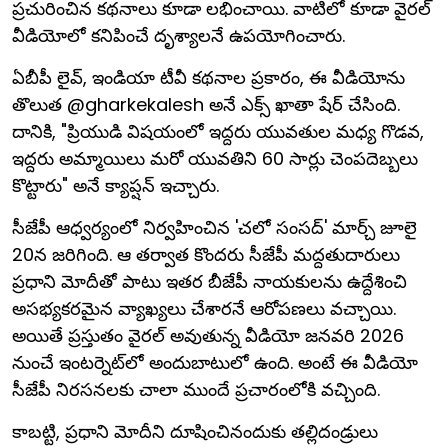
ప్రచురించిన కథనాలు కూడా లభించాయి. వాటిలో కూడా వైరల్
వీడియోలో కనిపించే దృశ్యాలనే ఉపయోగించారు.
ఏబీపీ లైవ్, ఇండియా టీవీ కథనాల ప్రకారం, ఈ వీడియోను
తొలుత @gharkekalesh అనే ఎక్స్ ఖాతా షేర్ చేసింది.
దానికి, "ప్రియుడి విషయంలో ఇద్దరు యువతుల మధ్య గొడవ,
ఇద్దరు అమ్మాయిలు మరో యువతిని 60 సార్లు చెంపదెబ్బలు
కొట్టారు" అనే క్యాప్షన్ ఇచ్చారు.
సీజేపీ ఆధ్వర్యంలో నిర్వహించిన 'చలో సంసద్' మార్చ్ జూలై
20న జరిగింది. ఆ తర్వాత కొందరు సీజేపీ మద్దతుదారులు
ప్రధాని మోదీతో పాటు ఇతర బీజేపీ నాయకులను ఉద్దేశించి
అసభ్యకరమైన వ్యాఖ్యలు చేశారనే ఆరోపణలు వచ్చాయి.
అయితే ప్రస్తుతం వైరల్ అవుతున్న వీడియో జనవరి 2026
నుంచే ఇంటర్నెట్‌లో అందుబాటులో ఉంది. అంటే ఈ వీడియో
సీజేపీ నిరసనలకు చాలా ముందే ప్రచారంలోకి వచ్చింది.
కాబట్టి, ప్రధాని మోదీని దూషించినందుకు తల్లిదండ్రులు