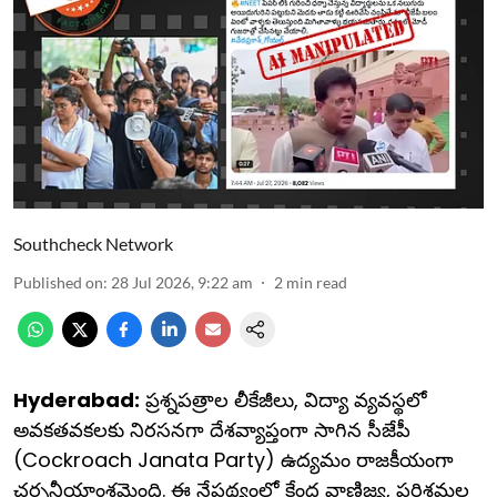
Southcheck Network
Published on
:
28 Jul 2026, 9:22 am
2
min read
Hyderabad:
ప్రశ్నపత్రాల లీకేజీలు, విద్యా వ్యవస్థలో
అవకతవకలకు నిరసనగా దేశవ్యాప్తంగా సాగిన సీజేపీ
(Cockroach Janata Party) ఉద్యమం రాజకీయంగా
చర్చనీయాంశమైంది. ఈ నేపథ్యంలో కేంద్ర వాణిజ్య, పరిశ్రమల