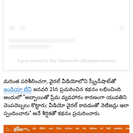
A post shared by Raj Yaduvanshi (@rajyaduvanshi1)
మరింత పరిశీలించగా, వైరల్ వీడియోలోని స్క్రీన్‌షాట్‌తో
ఇండియా టీవీ
జనవరి 21న ప్రచురించిన కథనం లభించింది.
అందులో "అబ్బాయితో ప్రేమ వ్యవహారం కారణంగా యువతిని
చెంపదెబ్బలు కొట్టారు; వీడియో వైరల్ కావడంతో నెటిజన్లు ఇలా
స్పందించారు" అనే శీర్షికతో కథనం ప్రచురించారు.