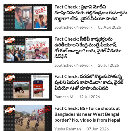
Fact Check : ప్రధాని మోదీని
దూషించినందుకు తల్లిదండ్రులు కుమార్తెను
కొట్టారా? లేదు, వైరల్ వీడియో పాతది
Southcheck Network
05 Aug 2026
Fact Check: సీజేపీ కార్యకర్తలను
ఉరితీయాలని కేంద్ర మంత్రి పీయూష్
గోయల్ అన్నారా? కాదు, వైరల్ వీడియో
డీప్‌ఫేక్
Southcheck Network
28 Jul 2026
Fact Check: వరదలో కొట్టుకుపోతున్న
పులిని ఏనుగు కాపాడిందా? కాదు, వైరల్
వీడియో AIతో రూపొందించినది
Ramesh M
12 Jul 2026
Fact Check: BSF force shoots at
Bangladeshis near West Bengal
border? No, video is from Nepal
Yusha Rahman
07 Jun 2026