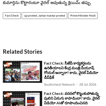
కుమార్తెను కొట్టారంటూ వైరల్ అవుతున్న క్లెయిమ్ తప్పు.
Fact Check
cjp protest, Jantar mantar protest
Prime Minister Modi
Related Stories
Fact Check: సీజేపీ కార్యకర్తలను
ఉరితీయాలని కేంద్ర మంత్రి పీయూష్
గోయల్ అన్నారా? కాదు, వైరల్ వీడియో
డీప్‌ఫేక్
Southcheck Network
28 Jul 2026
Fact Check: వరదలో కొట్టుకుపోతున్న
పులిని ఏనుగు కాపాడిందా? కాదు, వైరల్
వీడియో AIతో రూపొందించినది