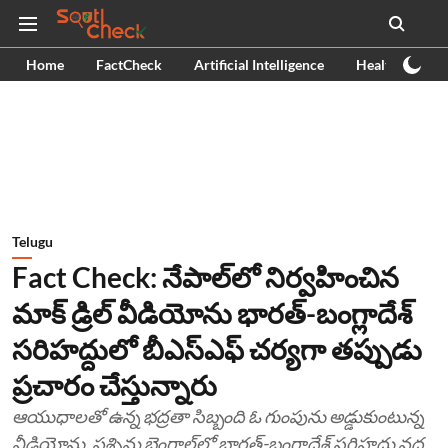
Home
FactCheck
Artificial Intelligence
Health
Ex
Telugu
Fact Check: నేపాల్‌లో నిర్వహించిన
మాక్ డ్రిల్ వీడియోను భారత్-బంగ్లాదేశ్
సరిహద్దులో బీఎస్‌ఎఫ్ చర్యగా తప్పుడు
ప్రచారం చేస్తున్నారు
ఆయుధాలతో ఉన్న భద్రతా సిబ్బంది ఓ గుంపును అడ్డుకుంటున్న
వీడియోను, పశ్చిమ బెంగాల్‌లో భారత్-బంగ్లాదేశ్ సరిహద్దు వద్ద