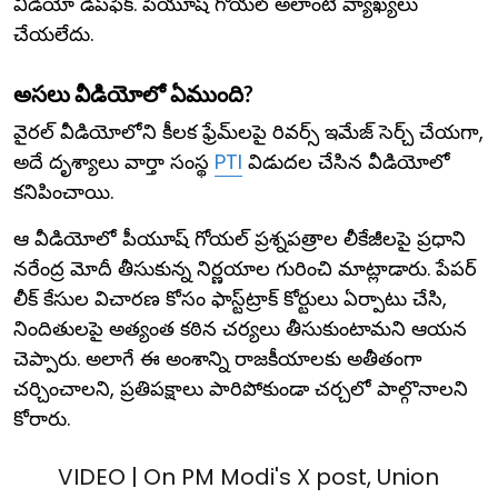
వీడియో డీప్‌ఫేక్. పీయూష్ గోయల్ అలాంటి వ్యాఖ్యలు
చేయలేదు.
అసలు వీడియోలో ఏముంది?
వైరల్ వీడియోలోని కీలక ఫ్రేమ్‌లపై రివర్స్ ఇమేజ్ సెర్చ్ చేయగా,
అదే దృశ్యాలు వార్తా సంస్థ
PTI
విడుదల చేసిన వీడియోలో
కనిపించాయి.
ఆ వీడియోలో పీయూష్ గోయల్ ప్రశ్నపత్రాల లీకేజీలపై ప్రధాని
నరేంద్ర మోదీ తీసుకున్న నిర్ణయాల గురించి మాట్లాడారు. పేపర్
లీక్ కేసుల విచారణ కోసం ఫాస్ట్‌ట్రాక్ కోర్టులు ఏర్పాటు చేసి,
నిందితులపై అత్యంత కఠిన చర్యలు తీసుకుంటామని ఆయన
చెప్పారు. అలాగే ఈ అంశాన్ని రాజకీయాలకు అతీతంగా
చర్చించాలని, ప్రతిపక్షాలు పారిపోకుండా చర్చలో పాల్గొనాలని
కోరారు.
VIDEO | On PM Modi's X post, Union