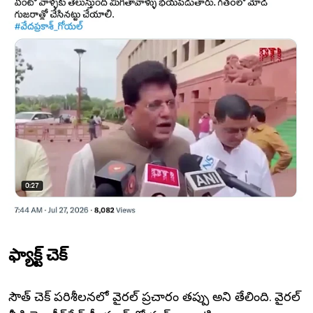
ఫ్యాక్ట్ చెక్
సౌత్ చెక్ పరిశీలనలో వైరల్ ప్రచారం తప్పు అని తేలింది. వైరల్