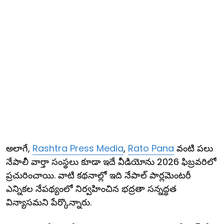
అలాగే,
Rashtra Press Media
,
Rato Pana
వంటి పలు
నేపాలీ వార్తా సంస్థలు కూడా ఇదే వీడియోను 2026 ఫిబ్రవరిలో
ప్రచురించాయి. వాటి కథనాల్లో ఇది నేపాల్ పార్లమెంటరీ
ఎన్నికల నేపథ్యంలో నిర్వహించిన భద్రతా సన్నద్ధత
విన్యాసమని పేర్కొన్నారు.