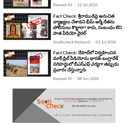
Ramesh M
12 Jul 2026
Fact Check: శ్రీరాముడిపై అనుచిత
వ్యాఖ్యలు చేశాడని భీమ్ ఆర్మీ నేతను
పోలీసులు కొట్టారా? కాదు, సంబంధం లేని
పాత వీడియో వైరల్
Southcheck Network
03 Jul 2026
Fact Check: నేపాల్‌లో నిర్వహించిన
మాక్ డ్రిల్ వీడియోను భారత్-బంగ్లాదేశ్
సరిహద్దులో బీఎస్‌ఎఫ్ చర్యగా తప్పుడు
ప్రచారం చేస్తున్నారు
Ramesh M
08 Jun 2026