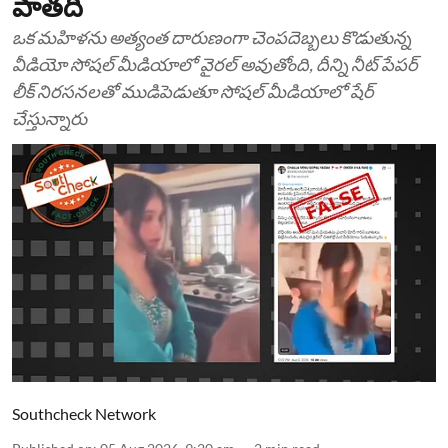
పాతది
ఒక మహిళను అత్యంత దారుణంగా చెంపదెబ్బలు కొడుతున్న
వీడియో సోషల్ మీడియాలో వైరల్ అవుతోంది, దీన్ని నీట్ పేపర్
లీక్ నిరసనలతో ముడిపెడుతూ సోషల్ మీడియాలో షేర్
చేస్తున్నారు
Southcheck Network