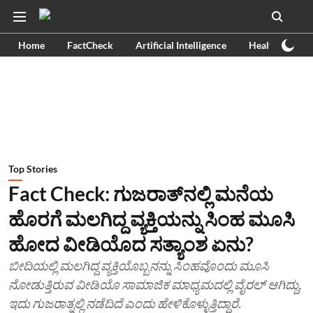
Home
FactCheck
Artificial Intelligence
Health
Ex
Top Stories
Fact Check: ಗುಜರಾತ್​ನಲ್ಲಿ ಮನೆಯ
ಹೊರಗೆ ಮಲಗಿದ್ದ ವ್ಯಕ್ತಿಯನ್ನು ಸಿಂಹ ಮೂಸಿ
ಹೋದ ವೀಡಿಯೊದ ಸತ್ಯಾಂಶ ಏನು?
ಬೀದಿಯಲ್ಲಿ ಮಲಗಿದ್ದ ವ್ಯಕ್ತಿಯೊಬ್ಬನನ್ನು ಸಿಂಹವೊಂದು ಮೂಸಿ
ನೋಡುತ್ತಿರುವ ವೀಡಿಯೊ ಸಾಮಾಜಿಕ ಮಾಧ್ಯಮದಲ್ಲಿ ವೈರಲ್ ಆಗಿದ್ದು,
ಇದು ಗುಜರಾತ್ನಲ್ಲಿ ನಡೆದಿದೆ ಎಂದು ಹೇಳಿಕೊಳ್ಳುತ್ತಿದ್ದಾರೆ.