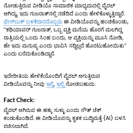
ನೋಡುತ್ತಿರುವ ವೀಡಿಯೊ ಸಾಮಾಜಿಕ ಮಾಧ್ಯಮದಲ್ಲಿ ವೈರಲ್
ಆಗಿದ್ದು, ಇದು ಗುಜರಾತ್​ನಲ್ಲಿ ನಡೆದಿದೆ ಎಂದು ಹೇಳಿಕೊಳ್ಳುತ್ತಿದ್ದಾರೆ.
ಫೇಸ್​ಬುಕ್ ಬಳಕೆದಾರರೊಬ್ಬರು
ಈ ವೀಡಿಯೊವನ್ನು ಹಂಚಿಕೊಂಡು,
‘‘ಕಥಿಯಾವರ್ ಗುಜರಾತ್, ಒಬ್ಬ ವ್ಯಕ್ತಿ ಮನೆಯ ಹೊರಗೆ ಮಲಗಿದ್ದ
ರಾತ್ರಿಯಲ್ಲಿ ಒಂದು ಸಿಂಹ ಬಂದು, ಆ ವ್ಯಕ್ತಿಯನ್ನು ಮೂಸಿ ನೋಡಿ,
ಹೇ ಇದು ಮನುಷ್ಯ ಎಂದು ಭಾವಿಸಿ ಸದ್ದಿಲ್ಲದೆ ಹೊರಟುಹೋಯಿತು’’
ಎಂದು ಬರೆದುಕೊಂಡಿದ್ದಾರೆ.
ಇದೇರೀತಿಯ ಹೇಳಿಕೆಯೊಂದಿಗೆ ವೈರಲ್ ಆಗುತ್ತಿರುವ
ವೀಡಿಯೊವನ್ನು ನೀವು
ಇಲ್ಲಿ
,
ಇಲ್ಲಿ
ನೋಡಬಹುದು.
Fact Check:
ವೈರಲ್ ಆಗಿರುವ ಈ ಹಕ್ಕು ಸುಳ್ಳು ಎಂದು ಸೌತ್ ಚೆಕ್
ಕಂಡುಕೊಂಡಿದೆ. ಈ ವೀಡಿಯೊವನ್ನು ಕೃತಕ ಬುದ್ಧಿಮತ್ತೆ (AI) ಬಳಸಿ
ರಚಿಸಲಾಗಿದೆ.