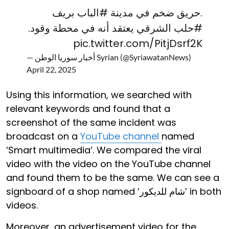
.حريق ضخم في مدينة
#الباب
بريف
#حلب
الشرقي يعتقد أنه في محطة وقود.
pic.twitter.com/PitjDsrf2K
— أخبار سوريا الوطن Syrian (@SyriawatanNews)
April 22, 2025
Using this information, we searched with
relevant keywords and found that a
screenshot of the same incident was
broadcast on a
YouTube channel
named
‘Smart multimedia’. We compared the viral
video with the video on the YouTube channel
and found them to be the same. We can see a
signboard of a shop named ‘شام للديكور’ in both
videos.
Moreover, an advertisement video for the