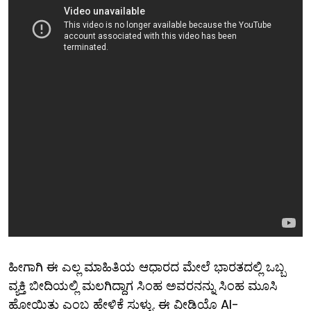
ಹೀಗಾಗಿ ಈ ಎಲ್ಲ ಮಾಹಿತಿಯ ಆಧಾರದ ಮೇಲೆ ಭಾರತದಲ್ಲಿ ಒಬ್ಬ
ವ್ಯಕ್ತಿ ಬೀದಿಯಲ್ಲಿ ಮಲಗಿದ್ದಾಗ ಸಿಂಹ ಅವರನನ್ನು ಸಿಂಹ ಮೂಸಿ
ಹೋಯಿತು ಎಂಬ ಹೇಳಿಕೆ ಸುಳ್ಳು. ಈ ವೀಡಿಯೊ AI-