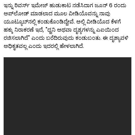
ಇನ್ನು ರಿವರ್ಸ್ ಇಮೇಜ್ ಹುಡುಕಾಟ ನಡೆಸಿದಾಗ ಜೂನ್ 6 ರಂದು
ಅಪ್‌ಲೋಡ್ ಮಾಡಲಾದ ಮೂಲ ವೀಡಿಯೊವನ್ನು ನಾವು
ಯೂಟ್ಯೂಬ್​ನಲ್ಲಿ ಕಂಡುಕೊಂಡಿದ್ದೇವೆ. ಅಲ್ಲಿ ವೀಡಿಯೊದ ಕೆಳಗೆ
ಹಕ್ಕು ನಿರಾಕರಣೆ ಇದೆ, "ಧ್ವನಿ ಅಥವಾ ದೃಶ್ಯಗಳನ್ನು ಎಐಯಿಂದ
ರಚಿಸಲಾಗಿದೆ" ಎಂದು ಬರೆದಿರುವುದು ಕಂಡುಬಂತು. ಈ ದೃಶ್ಯಾವಳಿ
ಅಧಿಕೃತವಲ್ಲ ಎಂದು ಇದರಲ್ಲಿ ಹೇಳಲಾಗಿದೆ.