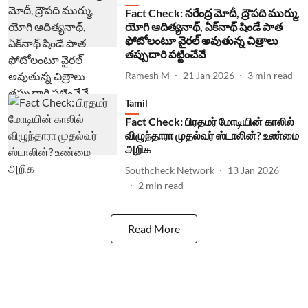
Fact Check: నరేంద్ర మోదీ, ద్రౌపది ముర్ము,
యోగి ఆదిత్యనాథ్, ఏక్‌నాథ్ షిండే పాత
ఫోటోలంటూ వైరల్ అవుతున్న చిత్రాలు
తప్పుదారి పట్టించేవే
Ramesh M
21 Jan 2026
3
min read
Tamil
Fact Check: பிரதமர் மோடியின் காலில்
விழுந்தாரா முதல்வர் ஸ்டாலின்? உண்மை
அறிக
Southcheck Network
13 Jan 2026
2
min read
Read More