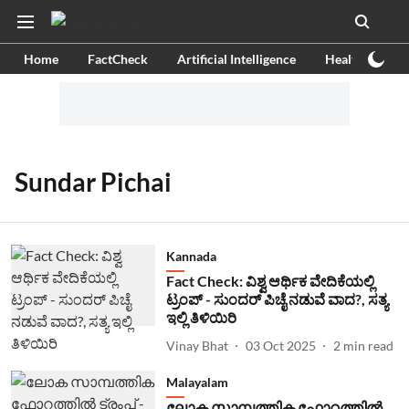
Home
FactCheck
Artificial Intelligence
Health
Ex
Sundar Pichai
Kannada
Fact Check: ವಿಶ್ವ ಆರ್ಥಿಕ ವೇದಿಕೆಯಲ್ಲಿ
ಟ್ರಂಪ್ - ಸುಂದರ್ ಪಿಚೈ ನಡುವೆ ವಾದ?, ಸತ್ಯ
ಇಲ್ಲಿ ತಿಳಿಯಿರಿ
Vinay Bhat
03 Oct 2025
2
min read
Malayalam
ലോക സാമ്പത്തിക ഫോറത്തിൽ