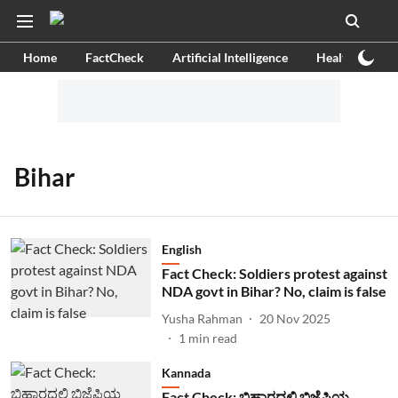
Home
FactCheck
Artificial Intelligence
Health
Ex
Bihar
English
Fact Check: Soldiers protest against
NDA govt in Bihar? No, claim is false
Yusha Rahman
20 Nov 2025
1
min read
Kannada
Fact Check: ಬಿಹಾರದಲ್ಲಿ ಬಿಜೆಪಿಯ