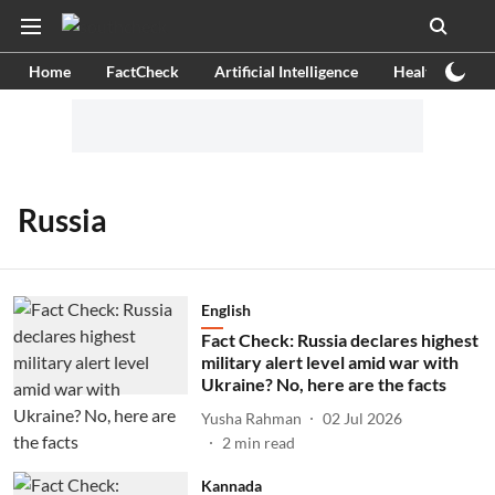
Home
FactCheck
Artificial Intelligence
Health
Ex
Russia
English
Fact Check: Russia declares highest
military alert level amid war with
Ukraine? No, here are the facts
Yusha Rahman
02 Jul 2026
2
min read
Kannada