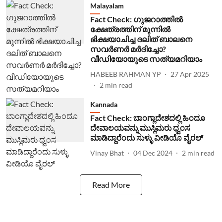
Malayalam
Fact Check: ഗുജറാത്തില്‍
ക്ഷേത്രത്തിന് മുന്നില്‍
ഭിക്ഷയാചിച്ച ദലിത് ബാലനെ
സവര്‍ണര്‍ മര്‍ദിച്ചോ?
വീഡിയോയുടെ സത്യമറിയാം
HABEEB RAHMAN YP
27 Apr 2025
2
min read
Kannada
Fact Check: ಬಾಂಗ್ಲಾದೇಶದಲ್ಲಿ ಹಿಂದೂ
ದೇವಾಲಯವನ್ನು ಮುಸ್ಲಿಮರು ಧ್ವಂಸ
ಮಾಡಿದ್ದಾರೆಂದು ಸುಳ್ಳು ವೀಡಿಯೊ ವೈರಲ್
Vinay Bhat
04 Dec 2024
2
min read
Read More