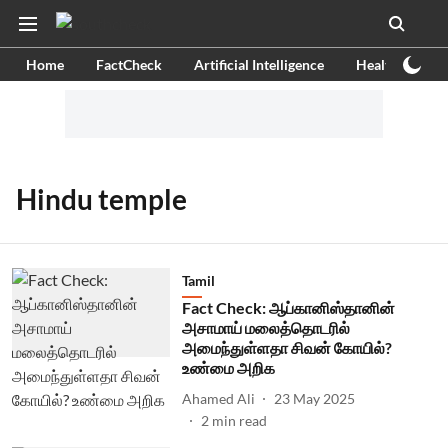
Home
FactCheck
Artificial Intelligence
Health
Ex
Hindu temple
Tamil
Fact Check: ஆப்கானிஸ்தானின்
அசாமாய் மலைத்தொடரில்
அமைந்துள்ளதா சிவன் கோயில்?
உண்மை அறிக
Ahamed Ali
23 May 2025
2
min read